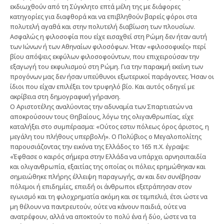
εκδιωχθούν από τη Σύγκλητο επτά μέλη της με διάφορες
κατηγορίες για διαφθορά και να επιβληθούν βαρείς φόροι στα
πολυτελή αγαθά και στην πολυτελή διαβίωση των πλουσίων.
Ασφαλώς η φιλοσοφία που είχε εισαχθεί στη Ρώμη δεν ήταν αυτή
των Ιώνων ή των Αθηναίων φιλοσόφων. Ήταν «φιλοσοφικές» περί
βίου απόψεις εκφύλων φιλοσοφούντων, που επιχειρούσαν την
εξαγωγή του εκφυλισμού στη Ρώμη. Για την παρακμή εκείνη των
προγόνων μας δεν ήσαν υπεύθυνοι εξωτερικοί παράγοντες. Ήσαν οι
ίδιοι που είχαν επιλέξει τον τρυφηλό βίο. Και αυτός οδηγεί με
ακρίβεια στη δημογραφική γήρανση.
Ο Αριστοτέλης αναλύοντας την αδυναμία των Σπαρτιατών να
αποκρούσουν τους Θηβαίους, λόγω της ολιγανθρωπίας, είχε
καταλήξει στο συμπέρασμα: «Ούτος εστιν πόλεως όρος άριστος, η
μεγάλη του πλήθους υπερβολή». Ο Πολύβιος ο Μεγαλοπολίτης
παρουσιάζοντας την εικόνα της Ελλάδος το 165 π.Χ. έγραψε:
«Έφθασε ο καιρός σήμερα στην Ελλάδα να υπάρχει αρνησιπαιδία
και ολιγανθρωπία, εξαιτίας της οποίας οι πόλεις ερημώθηκαν και
σημειώθηκε πλήρης έλλειψη παραγωγής, αν και δεν συνέβησαν
πόλεμοι ή επιδημίες, επειδή οι άνθρωποι εξετράπησαν στον
εγωισμό και τη φιλοχρηματία ακόμη και σε τεμπελιά, έτσι ώστε να
μη θέλουν να παντρευτούν, ούτε να κάνουν παιδιά, ούτε να
ανατρέφουν, αλλά να αποκτούν το πολύ ένα ή δύο, ώστε να τα