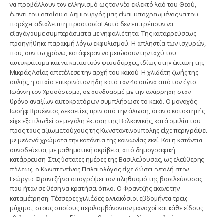
να προβάλλουν τον ελληνισμό ως τον νέο εκλεκτό λαό του Θεού,
έναντι του οποίου ο Δημιουργός μας είναι υποχρεωμένος να του
παρέχει αδιάλειπτη προστασία! Αυτά δεν επιτρέπουν να
εξαγάγουμε συμπεράσματα με νηφαλιότητα. Της καταρρεύσεως
προηγήθηκε παρακμή λόγω εκφυλισμού. Η απληστία των ισχυρών,
που, συν τω χρόνω, κατάφεραν να μειώσουν την ισχύ του
αυτοκράτορα και να καταστούν φεουδάρχες, ιδίως στην έκταση της
Μικράς Ασίας απετέλεσε την αρχή του κακού. Η χλιδάτη ζωής της
αυλής, η οποία επικρινόταν ήδη κατά τον 4ο αιώνα από τον άγιο
Ιωάννη τον Χρυσόστομο, σε συνδυασμό με την ανάρρηση στον
θρόνο αναξίων αυτοκρατόρων συμπλήρωσε το κακό. Ο μοναχός
Ιωσήφ Βρυέννιος δεκαετίες πριν από την άλωση, όταν ο κατακτητής
είχε εξαπλωθεί σε μεγάλη έκταση της Βαλκανικής, κατά ομιλία του
προς τους αξιωματούχους της Κωνσταντινούπολης είχε περιγράψει
με μελανά χρώματα την κατάντια της κοινωνίας εκεί. Και η κατάντια
συνοδεύεται, με μαθηματική ακρίβεια, από δημογραφική
κατάρρευση! Στις ύστατες ημέρες της Βασιλεύουσας, ως ελεύθερης
πόλεως, ο Κωνσταντίνος Παλαιολόγος είχε δώσει εντολή στον
Γεώργιο Φραντζή να απογράψει τον πληθυσμό της βασιλεύουσας
που ήταν σε θέση να κρατήσει όπλο. Ο Φραντζής έκανε την
καταμέτρηση: Τέσσερες χιλιάδες εννιακόσιοι εβδομήντα τρεις
μάχιμοι, στους οποίους περιλαμβάνονταν μοναχοί και κάθε είδους