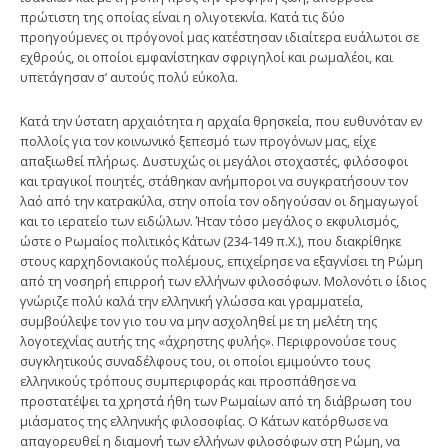
πρώτιστη της οποίας είναι η ολιγοτεκνία. Κατά τις δύο
προηγούμενες οι πρόγονοί μας κατέστησαν ιδιαίτερα ευάλωτοι σε
εχθρούς, οι οποίοι εμφανίστηκαν σφριγηλοί και ρωμαλέοι, και
υπετάγησαν σ’ αυτούς πολύ εύκολα.
Κατά την ύστατη αρχαιότητα η αρχαία θρησκεία, που ευθυνόταν εν
πολλοίς για τον κοινωνικό ξεπεσμό των προγόνων μας, είχε
απαξιωθεί πλήρως. Δυστυχώς οι μεγάλοι στοχαστές, φιλόσοφοι
και τραγικοί ποιητές, στάθηκαν ανήμποροι να συγκρατήσουν τον
λαό από την κατρακύλα, στην οποία τον οδηγούσαν οι δημαγωγοί
και το ιερατείο των ειδώλων. Ήταν τόσο μεγάλος ο εκφυλισμός,
ώστε ο Ρωμαίος πολιτικός Κάτων (234-149 π.Χ.), που διακρίθηκε
στους καρχηδονιακούς πολέμους, επιχείρησε να εξαγνίσει τη Ρώμη
από τη νοσηρή επιρροή των ελλήνων φιλοσόφων. Μολονότι ο ίδιος
γνώριζε πολύ καλά την ελληνική γλώσσα και γραμματεία,
συμβούλεψε τον γιο του να μην ασχοληθεί με τη μελέτη της
λογοτεχνίας αυτής της «άχρηστης φυλής». Περιφρονούσε τους
συγκλητικούς συναδέλφους του, οι οποίοι εμιμούντο τους
ελληνικούς τρόπους συμπεριφοράς και προσπάθησε να
προστατέψει τα χρηστά ήθη των Ρωμαίων από τη διάβρωση του
μιάσματος της ελληνικής φιλοσοφίας. Ο Κάτων κατόρθωσε να
απαγορευθεί η διαμονή των ελλήνων φιλοσόφων στη Ρώμη, να