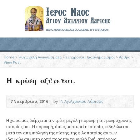
Home
>
Ψυχωφελή Αναγνώσματα
>
Σύγχρονοι Προβληματισμοί
>
Άρθρα
>
View Post
Η κρίση οξύνεται.
7 Νοεμβρίου, 2016
by
Ι.Ν.Αγ.Αχιλλίου Λάρισας
Η χώρα μας διέρχεται την τρίτη μεγάλη παρακμή της μακρόχρονης
ιστορίας μας. Η παρακμή, όπως μαρτυρεί η ιστορία, εκδηλώνεται
μετά την απεμπόληση της πίστης, της φιλοπατρίας και των
ιδανικών και με τη ροπή προς την τρυφηλή ζωή, απόρροια