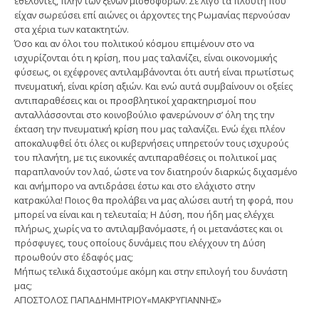
εθελοντές, πλην των ξένων μισθοφόρων. Σε λίγο τα πλούτη που
είχαν σωρεύσει επί αιώνες οι άρχοντες της Ρωμανίας περνούσαν
στα χέρια των κατακτητών.
Όσο και αν όλοι του πολιτικού κόσμου επιμένουν στο να
ισχυρίζονται ότι η κρίση, που μας ταλανίζει, είναι οικονομικής
φύσεως, οι εχέφρονες αντιλαμβάνονται ότι αυτή είναι πρωτίστως
πνευματική, είναι κρίση αξιών. Και ενώ αυτά συμβαίνουν οι οξείες
αντιπαραθέσεις και οι προσβλητικοί χαρακτηρισμοί που
ανταλλάσσονται στο κοινοβούλιο φανερώνουν σ’ όλη της την
έκταση την πνευματική κρίση που μας ταλανίζει. Ενώ έχει πλέον
αποκαλυφθεί ότι όλες οι κυβερνήσεις υπηρετούν τους ισχυρούς
του πλανήτη, με τις εικονικές αντιπαραθέσεις οι πολιτικοί μας
παραπλανούν τον λαό, ώστε να τον διατηρούν διαρκώς διχασμένο
και ανήμπορο να αντιδράσει έστω και στο ελάχιστο στην
κατρακύλα! Ποιος θα προλάβει να μας αλώσει αυτή τη φορά, που
μπορεί να είναι και η τελευταία; Η Δύση, που ήδη μας ελέγχει
πλήρως, χωρίς να το αντιλαμβανόμαστε, ή οι μετανάστες και οι
πρόσφυγες, τους οποίους δυνάμεις που ελέγχουν τη Δύση
προωθούν στο έδαφός μας;
Μήπως τελικά διχαστούμε ακόμη και στην επιλογή του δυνάστη
μας;
ΑΠΟΣΤΟΛΟΣ ΠΑΠΑΔΗΜΗΤΡΙΟΥ«ΜΑΚΡΥΓΙΑΝΝΗΣ»