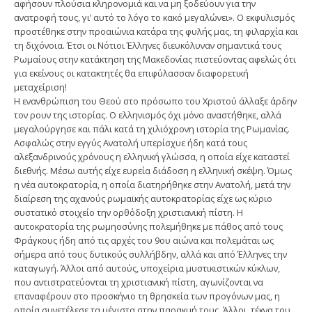
αφήσουν πλούσια κληρονομιά και να μη ξοδεύουν για την
ανατροφή τους, γι’ αυτό το λόγο το κακό μεγαλώνει». Ο εκφυλισμός
προστέθηκε στην προαιώνια κατάρα της φυλής μας, τη φιλαρχία και
τη διχόνοια. Έτσι οι Νότιοι Έλληνες διευκόλυναν σημαντικά τους
Ρωμαίους στην κατάκτηση της Μακεδονίας πιστεύοντας αφελώς ότι
για εκείνους οι κατακτητές θα επιφύλασσαν διαφορετική
μεταχείριση!
Η ενανθρώπιση του Θεού στο πρόσωπο του Χριστού άλλαξε άρδην
τον ρουν της ιστορίας. Ο ελληνισμός όχι μόνο αναστήθηκε, αλλά
μεγαλούργησε και πάλι κατά τη χιλιόχρονη ιστορία της Ρωμανίας.
Ασφαλώς στην εγγύς Ανατολή υπερίσχυε ήδη κατά τους
αλεξανδρινούς χρόνους η ελληνική γλώσσα, η οποία είχε καταστεί
διεθνής. Μέσω αυτής είχε ευρεία διάδοση η ελληνική σκέψη. Όμως
η νέα αυτοκρατορία, η οποία διατηρήθηκε στην Ανατολή, μετά την
διαίρεση της αχανούς ρωμαϊκής αυτοκρατορίας είχε ως κύριο
συστατικό στοιχείο την ορθόδοξη χριστιανική πίστη. Η
αυτοκρατορία της ρωμηοσύνης πολεμήθηκε με πάθος από τους
Φράγκους ήδη από τις αρχές του 9ου αιώνα και πολεμάται ως
σήμερα από τους δυτικούς συλλήβδην, αλλά και από Έλληνες την
καταγωγή. Άλλοι από αυτούς, υποχείρια μυστικιστικών κύκλων,
που αντιστρατεύονται τη χριστιανική πίστη, αγωνίζονται να
επαναφέρουν στο προσκήνιο τη θρησκεία των προγόνων μας, η
οποία συνετέλεσε τα μέγιστα στην παρακμή τους. Άλλοι, τέκνα του