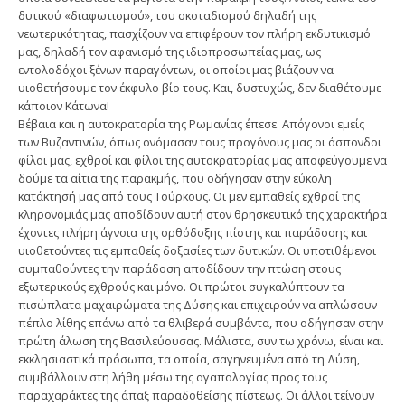
δυτικού «διαφωτισμού», του σκοταδισμού δηλαδή της
νεωτερικότητας, πασχίζουν να επιφέρουν τον πλήρη εκδυτικισμό
μας, δηλαδή τον αφανισμό της ιδιοπροσωπείας μας, ως
εντολοδόχοι ξένων παραγόντων, οι οποίοι μας βιάζουν να
υιοθετήσουμε τον έκφυλο βίο τους. Και, δυστυχώς, δεν διαθέτουμε
κάποιον Κάτωνα!
Βέβαια και η αυτοκρατορία της Ρωμανίας έπεσε. Απόγονοι εμείς
των Βυζαντινών, όπως ονόμασαν τους προγόνους μας οι άσπονδοι
φίλοι μας, εχθροί και φίλοι της αυτοκρατορίας μας αποφεύγουμε να
δούμε τα αίτια της παρακμής, που οδήγησαν στην εύκολη
κατάκτησή μας από τους Τούρκους. Οι μεν εμπαθείς εχθροί της
κληρονομιάς μας αποδίδουν αυτή στον θρησκευτικό της χαρακτήρα
έχοντες πλήρη άγνοια της ορθόδοξης πίστης και παράδοσης και
υιοθετούντες τις εμπαθείς δοξασίες των δυτικών. Οι υποτιθέμενοι
συμπαθούντες την παράδοση αποδίδουν την πτώση στους
εξωτερικούς εχθρούς και μόνο. Οι πρώτοι συγκαλύπτουν τα
πισώπλατα μαχαιρώματα της Δύσης και επιχειρούν να απλώσουν
πέπλο λίθης επάνω από τα θλιβερά συμβάντα, που οδήγησαν στην
πρώτη άλωση της Βασιλεύουσας. Μάλιστα, συν τω χρόνω, είναι και
εκκλησιαστικά πρόσωπα, τα οποία, σαγηνευμένα από τη Δύση,
συμβάλλουν στη λήθη μέσω της αγαπολογίας προς τους
παραχαράκτες της άπαξ παραδοθείσης πίστεως. Οι άλλοι τείνουν