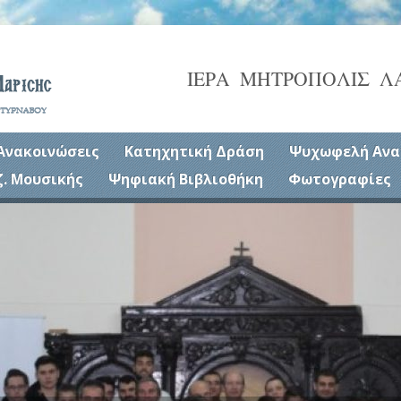
ΙΕΡΑ ΜΗΤΡΟΠΟΛΙΣ Λ
Ανακοινώσεις
Κατηχητική Δράση
Ψυχωφελή Ανα
ζ. Μουσικής
Ψηφιακή Βιβλιοθήκη
Φωτογραφίες