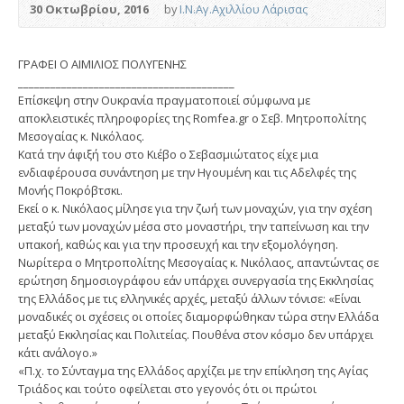
30 Οκτωβρίου, 2016
by
Ι.Ν.Αγ.Αχιλλίου Λάρισας
ΓΡΑΦΕΙ Ο ΑΙΜΙΛΙΟΣ ΠΟΛΥΓΕΝΗΣ
________________________________________
Επίσκεψη στην Ουκρανία πραγματοποιεί σύμφωνα με
αποκλειστικές πληροφορίες της Romfea.gr ο Σεβ. Μητροπολίτης
Μεσογαίας κ. Νικόλαος.
Κατά την άφιξή του στο Κιέβο ο Σεβασμιώτατος είχε μια
ενδιαφέρουσα συνάντηση με την Ηγουμένη και τις Αδελφές της
Μονής Ποκρόβτσκι.
Εκεί ο κ. Νικόλαος μίλησε για την ζωή των μοναχών, για την σχέση
μεταξύ των μοναχών μέσα στο μοναστήρι, την ταπείνωση και την
υπακοή, καθώς και για την προσευχή και την εξομολόγηση.
Νωρίτερα ο Μητροπολίτης Μεσογαίας κ. Νικόλαος, απαντώντας σε
ερώτηση δημοσιογράφου εάν υπάρχει συνεργασία της Εκκλησίας
της Ελλάδος με τις ελληνικές αρχές, μεταξύ άλλων τόνισε: «Είναι
μοναδικές οι σχέσεις οι οποίες διαμορφώθηκαν τώρα στην Ελλάδα
μεταξύ Εκκλησίας και Πολιτείας. Πουθένα στον κόσμο δεν υπάρχει
κάτι ανάλογο.»
«Π.χ. το Σύνταγμα της Ελλάδος αρχίζει με την επίκληση της Αγίας
Τριάδος και τούτο οφείλεται στο γεγονός ότι οι πρώτοι