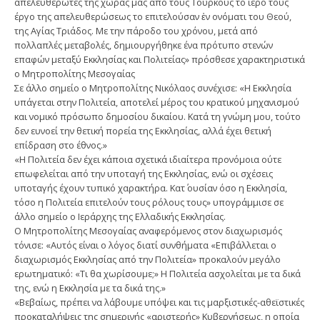
απελευθερωτές της χώρας μας από τους Τούρκους το ιερό τους
έργο της απελευθερώσεως το επιτελούσαν ἐν ονόματι του Θεού,
της Αγίας Τριάδος. Με την πάροδο του χρόνου, μετά από
πολλαπλές μεταβολές, δημιουργήθηκε ένα πρότυπο στενών
επαφών μεταξύ Εκκλησίας και Πολιτείας» πρόσθεσε χαρακτηριστικά
ο Μητροπολίτης Μεσογαίας
Σε άλλο σημείο ο Μητροπολίτης Νικόλαος συνέχισε: «Η Εκκλησία
υπάγεται στην Πολιτεία, αποτελεί μέρος του κρατικού μηχανισμού
και νομικό πρόσωπο δημοσίου δικαίου. Κατά τη γνώμη μου, τούτο
δεν ευνοεί την θετική πορεία της Εκκλησίας, αλλά έχει θετική
επίδραση στο έθνος.»
«Η Πολιτεία δεν έχει κάποια σχετικά ιδιαίτερα προνόμοια ούτε
επωφελείται από την υποταγή της Εκκλησίας, ενώ οι σχέσεις
υποταγής έχουν τυπικό χαρακτήρα. Κατ΄ ουσίαν όσο η Εκκλησία,
τόσο η Πολιτεία επιτελούν τους ρόλους τους» υπογράμμισε σε
άλλο σημείο ο Ιεράρχης της Ελλαδικής Εκκλησίας.
Ο Μητροπολίτης Μεσογαίας αναφερόμενος στον διαχωρισμός
τόνισε: «Αυτός είναι ο λόγος διατί συνθήματα «Επιβάλλεται ο
διαχωρισμός Εκκλησίας από την Πολιτεία» προκαλούν μεγάλο
ερωτηματικό: «Τι θα χωρίσουμε;» Η Πολιτεία ασχολείται με τα δικά
της, ενώ η Εκκλησία με τα δικά της.»
«Βεβαίως, πρέπει να λάβουμε υπόψει και τις μαρξιστικές-αθεϊστικές
προκαταλήψεις της σημερινής «αριστερής» Κυβερνήσεως, η οποία