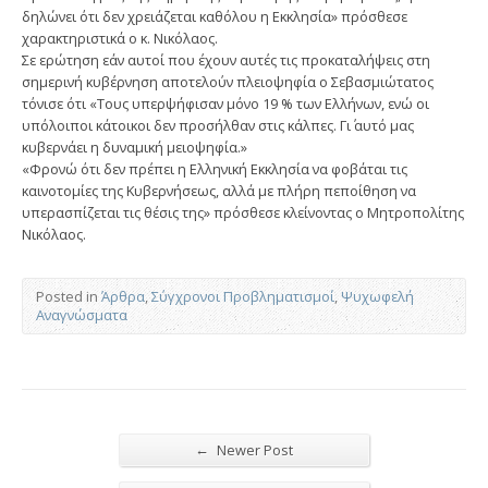
δηλώνει ότι δεν χρειάζεται καθόλου η Εκκλησία» πρόσθεσε
χαρακτηριστικά ο κ. Νικόλαος.
Σε ερώτηση εάν αυτοί που έχουν αυτές τις προκαταλήψεις στη
σημερινή κυβέρνηση αποτελούν πλειοψηφία ο Σεβασμιώτατος
τόνισε ότι «Τους υπερψήφισαν μόνο 19 % των Ελλήνων, ενώ οι
υπόλοιποι κάτοικοι δεν προσήλθαν στις κάλπες. Γι΄ αυτό μας
κυβερνάει η δυναμική μειοψηφία.»
«Φρονώ ότι δεν πρέπει η Ελληνική Εκκλησία να φοβάται τις
καινοτομίες της Κυβερνήσεως, αλλά με πλήρη πεποίθηση να
υπερασπίζεται τις θέσις της» πρόσθεσε κλείνοντας ο Μητροπολίτης
Νικόλαος.
Posted in
Άρθρα
,
Σύγχρονοι Προβληματισμοί
,
Ψυχωφελή
Αναγνώσματα
←
Newer Post