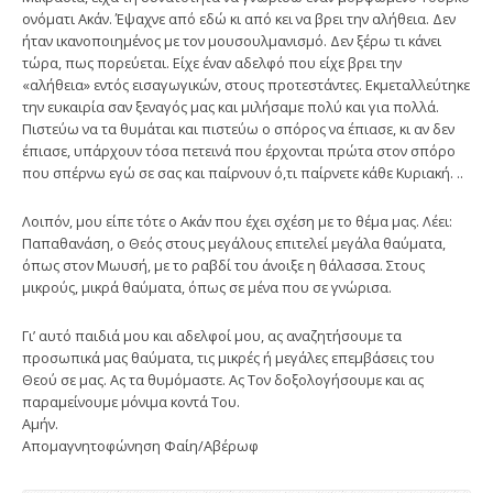
ονόματι Ακάν. Έψαχνε από εδώ κι από κει να βρει την αλήθεια. Δεν
ήταν ικανοποιημένος με τον μουσουλμανισμό. Δεν ξέρω τι κάνει
τώρα, πως πορεύεται. Είχε έναν αδελφό που είχε βρει την
«αλήθεια» εντός εισαγωγικών, στους προτεστάντες. Εκμεταλλεύτηκε
την ευκαιρία σαν ξεναγός μας και μιλήσαμε πολύ και για πολλά.
Πιστεύω να τα θυμάται και πιστεύω ο σπόρος να έπιασε, κι αν δεν
έπιασε, υπάρχουν τόσα πετεινά που έρχονται πρώτα στον σπόρο
που σπέρνω εγώ σε σας και παίρνουν ό,τι παίρνετε κάθε Κυριακή. ..
Λοιπόν, μου είπε τότε ο Ακάν που έχει σχέση με το θέμα μας. Λέει:
Παπαθανάση, ο Θεός στους μεγάλους επιτελεί μεγάλα θαύματα,
όπως στον Μωυσή, με το ραβδί του άνοιξε η θάλασσα. Στους
μικρούς, μικρά θαύματα, όπως σε μένα που σε γνώρισα.
Γι’ αυτό παιδιά μου και αδελφοί μου, ας αναζητήσουμε τα
προσωπικά μας θαύματα, τις μικρές ή μεγάλες επεμβάσεις του
Θεού σε μας. Ας τα θυμόμαστε. Ας Τον δοξολογήσουμε και ας
παραμείνουμε μόνιμα κοντά Του.
Αμήν.
Απομαγνητοφώνηση Φαίη/Αβέρωφ