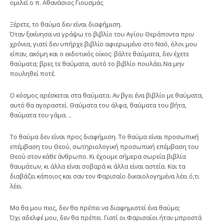
ομιλεί ο π. Αθανάσιος Γιουσμάς
Ξέρετε, το θαύμα δεν είναι διαφήμιση.
Όταν ξεκίνησα να γράψω το βιβλίο του Αγίου Θεράποντα πριν
χρόνια, γιατί δεν υπήρχε βιβλίο αφιερωμένο στο Ναό, όλοι μου
είπαν, ακόμη και ο εκδοτικός οίκος: βάλτε θαύματα, δεν έχετε
θαύματα; βρες τε θαύματα, αυτό το βιβλίο πουλάει.Να μην
πουληθεί ποτέ.
Ο κόσμος αρέσκεται στα θαύματα. Αν βγει ένα βιβλίο με θαύματα,
αυτό θα αγοραστεί. Θαύματα του άλφα, θαύματα του βήτα,
θαύματα του γάμα. ..
Το θαύμα δεν είναι προς διαφήμιση. Το θαύμα είναι προσωπική
επέμβαση του Θεού, σωτηριολογική προσωπική επέμβαση του
Θεού στον κάθε άνθρωπο. Κι έχουμε σήμερα σωρεία βιβλία
θαυμάτων, κι άλλα είναι σοβαρά κι άλλα είναι αστεία. Και τα
διαβάζει κάποιος και σαν τον Φαρισαίο δικαιολογημένα λέει ό,τι
λέει.
Μα θα μου πεις, δεν θα πρέπει να διαφημιστεί ένα θαύμα;
Όχι αδελφέ μου, δεν θα πρέπει. Γιατί οι Φαρισαίοι ήταν μπροστά