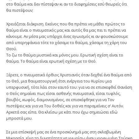
στο θαύμα και δεν πίστεψαν κι αν το διαφημίσεις εσύ θεωρείς ότι
θα πιστέψουν;
Χρειάζεται διάκριση. Εκείνος που θα πρέπει να μάθει πρώτος το
θαύμα είναι ο πνευματικός μας και αυτός θα μας πει τι πρέπει να
κάνουμε. Αν μέσα μας υπάρχει ένας εγωισμός κι αν φουσκώσουμε
από υπερηφάνεια τότε το χάσαμε το θαύμα, χάσαμε τη χάρη του
Θεού.
Το ζω το θαύμα μυστικά και μόνος μου. Ερωτική σχέση είναι το
θαύμα. Το θαύμα είναι ερωτική σχέση με το Θεό.
Ξέρετε, ο πνευματικά όρθιος Χριστιανός όταν δεχθεί ένα θαύμα από
το Θεό, μια θαυματουργική έτσι ενέργεια του Κυρίου μια
υπερφυσική, τότε λέει στον εαυτό του: για να σε επισκεφθεί Θανάση
ο Θεός σημαίνει πως είσαι ασθενής πνευματικά, είσαι τυφλός,
βουβός, κωφός, δαιμονισμένος, σε επισκέφθηκε για να Τον
πιστέψεις και για να Του δοθείς και για να παραμείνεις σ’ Αυτόν.
Αρκετά σας είπα. Θα κλείσω με κάτι που έχω σημειώσει εδώ
μπροστά μου.
Σε μια επίσκεψή μας σε ένα προσκύνημά μας στη σκλαβωμένη
Μικρασία, είχα τη δυνατότητα να γνωρίσω έναν μορφωμένο Τούρκο