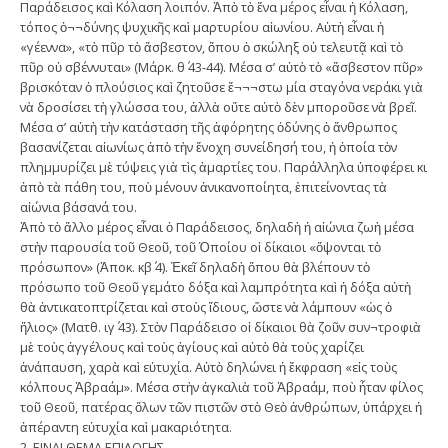
Παράδεισος καὶ Κόλαση λοιπόν. Ἀπὸ τὸ ἕνα μέρος εἶναι ἡ Κόλαση,
τόπος ὀ¬¬δύνης ψυχικῆς καὶ μαρτυρίου αἰωνίου. Αὐτὴ εἶναι ἡ
«γέεννα», «τὸ πῦρ τὸ ἄσβεστον, ὅπου ὁ σκώληξ οὐ τελευτᾷ καὶ τὸ
πῦρ οὐ σβέννυται» (Μάρκ. θ΄ 43-44). Μέσα σ’ αὐτὸ τὸ «ἄσβεστον πῦρ»
βρισκόταν ὁ πλούσιος καὶ ζητοῦσε ἔ¬¬¬στω μία σταγόνα νεράκι γιὰ
νὰ δροσίσει τὴ γλώσσα του, ἀλλὰ οὔτε αὐτὸ δὲν μποροῦσε νὰ βρεῖ.
Μέσα σ’ αὐτὴ τὴν κατάσταση τῆς ἀφόρητης ὀδύνης ὁ ἄνθρωπος
βασανίζεται αἰωνίως ἀπὸ τὴν ἔνοχη συνείδησή του, ἡ ὁποία τὸν
πλημμυρίζει μὲ τύψεις γιὰ τὶς ἁμαρτίες του. Παράλληλα ὑποφέρει κι
ἀπὸ τὰ πάθη του, ποὺ μένουν ἀνικανοποίητα, ἐπιτείνοντας τὰ
αἰώνια βάσανά του.
Ἀπὸ τὸ ἄλλο μέρος εἶναι ὁ Παράδεισος, δηλαδὴ ἡ αἰώνια ζωὴ μέσα
στὴν παρουσία τοῦ Θεοῦ, τοῦ Ὁποίου οἱ δίκαιοι «ὄψονται τὸ
πρόσωπον» (Ἀποκ. κβ΄ 4). Ἐκεῖ δηλαδὴ ὅπου θὰ βλέπουν τὸ
πρόσωπο τοῦ Θεοῦ γεμάτο δόξα καὶ λαμπρότητα καὶ ἡ δόξα αὐτὴ
θὰ ἀντικατοπτρίζεται καὶ στοὺς ἴδιους, ὥστε νὰ λάμπουν «ὡς ὁ
ἥλιος» (Ματθ. ιγ΄ 43). Στὸν Παράδεισο οἱ δίκαιοι θὰ ζοῦν συν¬τροφιὰ
μὲ τοὺς ἀγγέλους καὶ τοὺς ἁγίους καὶ αὐτὸ θὰ τοὺς χαρίζει
ἀνάπαυση, χαρὰ καὶ εὐτυχία. Αὐτὸ δηλώνει ἡ ἔκφραση «εἰς τοὺς
κόλπους Ἀβραάμ». Μέσα στὴν ἀγκαλιὰ τοῦ Ἀβραάμ, ποὺ ἦταν φίλος
τοῦ Θεοῦ, πατέρας ὅλων τῶν πιστῶν στὸ Θεὸ ἀνθρώπων, ὑπάρχει ἡ
ἀπέραντη εὐτυχία καὶ μακαριότητα.
2. ΕΙΝΑΙ ΘΕΜΑ ΕΠΙΛΟΓΗΣ