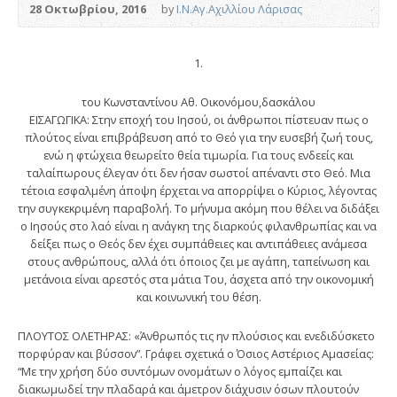
28 Οκτωβρίου, 2016
by
Ι.Ν.Αγ.Αχιλλίου Λάρισας
1.
του Κωνσταντίνου Αθ. Οικονόμου,δασκάλου
ΕΙΣΑΓΩΓΙΚΑ: Στην εποχή του Ιησού, οι άνθρωποι πίστευαν πως ο
πλούτος είναι επιβράβευση από το Θεό για την ευσεβή ζωή τους,
ενώ η φτώχεια θεωρείτο θεία τιμωρία. Για τους ενδεείς και
ταλαίπωρους έλεγαν ότι δεν ήσαν σωστοί απέναντι στο Θεό. Μια
τέτοια εσφαλμένη άποψη έρχεται να απορρίψει ο Κύριος, λέγοντας
την συγκεκριμένη παραβολή. Το μήνυμα ακόμη που θέλει να διδάξει
ο Ιησούς στο λαό είναι η ανάγκη της διαρκούς φιλανθρωπίας και να
δείξει πως ο Θεός δεν έχει συμπάθειες και αντιπάθειες ανάμεσα
στους ανθρώπους, αλλά ότι όποιος ζει με αγάπη, ταπείνωση και
μετάνοια είναι αρεστός στα μάτια Του, άσχετα από την οικονομική
και κοινωνική του θέση.
ΠΛΟΥΤΟΣ ΟΛΕΤΗΡΑΣ: «Άνθρωπός τις ην πλούσιος και ενεδιδύσκετο
πορφύραν και βύσσον”. Γράφει σχετικά ο Όσιος Αστέριος Αμασείας:
“Με την χρήση δύο συντόμων ονομάτων ο λόγος εμπαίζει και
διακωμωδεί την πλαδαρά και άμετρον διάχυσιν όσων πλουτούν