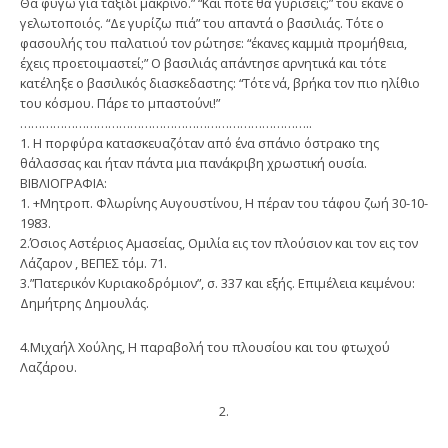
Θα φύγω για ταξίδι μακρινό.” “Και πότε θὰ γυρίσεις;” του έκανε ο
γελωτοποιός. “Δε γυρίζω πιά” του απαντά ο βασιλιάς. Τότε ο
φασουλής του παλατιού τον ρώτησε: “έκανες καμμιὰ προμήθεια,
έχεις προετοιμαστεί;” Ο βασιλιάς απάντησε αρνητικά και τότε
κατέληξε ο βασιλικός διασκεδαστης: “Τότε νά, βρήκα τον πιο ηλίθιο
του κόσμου. Πάρε το μπαστούνι!”
……………………………………………………………………..
1. Η πορφύρα κατασκευαζόταν από ένα σπάνιο όστρακο της
θάλασσας και ήταν πάντα μια πανάκριβη χρωστική ουσία.
ΒΙΒΛΙΟΓΡΑΦΙΑ:
1. +Μητροπ. Φλωρίνης Αυγουστίνου, Η πέραν του τάφου ζωή 30-10-
1983.
2.Όσιος Αστέριος Αμασείας, Ομιλία εις τον πλούσιον και τον εις τον
Λάζαρον , ΒΕΠΕΣ τόμ. 71.
3.”Πατερικόν Κυριακοδρόμιον”, σ. 337 και εξής. Επιμέλεια κειμένου:
Δημήτρης Δημουλάς.
4.Μιχαήλ Χούλης, Η παραβολή του πλουσίου και του φτωχού
Λαζάρου.
2.