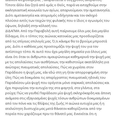
Τίποτε άλλο δεν ζητά από εμάς ο Θεός, παρά να ενταχθούμε στην
εκκλησιαστική κοινωνία των αγίων, απαρνούμενοι την αμετανοησία.
Διότι αμετανοησία και ατομισμός οδήγησαν και τον σκληρό
πλούσιο εντός των τειχών της φυλακής που ο ίδιος ο εγωισμός του
ύψωσε, δηλαδή στην κόλασή του.
ΔΙΔΑΓΜΑ: Από την Παραβολή αυτή παίρνουμε όλοι μας ένα μεγάλο
δίδαγμα, ότι ο τόπος της αιώνιας κατοικίας μας προσδιορίζεται
από τις επίγειες επιλογές μας. Ό,τι κάναμε θα το βρούμε μπροστά
μας. Διότι ο καθένας μας προετοιμάζει την ψυχή του για τον
αντίστοιχο τόπο. Κι αυτό που έχει μεγάλη σημασία για όλους μας
είναι ότι όταν οι άνθρωποι αμαυρώνουμε καθημερινά την ψυχή μας
με τις απολαύσεις των αισθήσεων, την καθιστούμε ακατάλληλη για
ανώτερες πνευματικές απολαύσεις. Πώς να χωρέσει στον
Παράδεισο η ψυχή μας, εάν εδώ στη γη ήταν απορροφημένη στην
ύλη; Πώς να δοκιμάσει τις απερίγραπτες πνευματικές ηδονές του
Παραδείσου μία ψυχή που ορέγεται μόνο σαρκικές απολαύσεις και
έχει περιορίσει την ευτυχία της στα φαγητά, στα γλέντια, στα
ρούχα; Πώς να γευθεί Παράδεισο μία ψυχή σκληρόκαρδη και άπονη
ανάμεσα στις εξαγιασμένες ψυχές τόσων ανθρώπων δοκιμασμένων
από τον πόνο και τις θλίψεις της ζωής; Η αιώνια ευτυχία μας ή η
ατελεύτητη δυστυχία μας μετά θάνατον καθορίζονται από την
πορεία που χαράζουμε πριν το θάνατό μας. Εννοείται ότι η