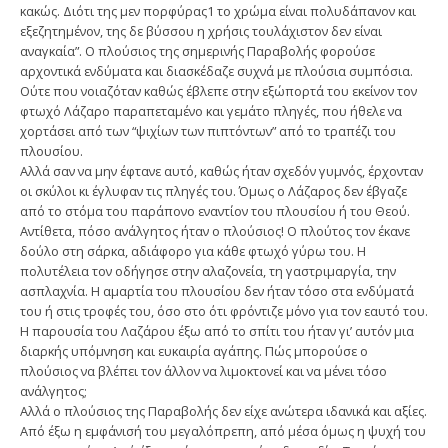
κακώς. Διότι της μεν πορφύρας1 το χρώμα είναι πολυδάπανον και
εξεζητημένον, της δε βύσσου η χρήσις τουλάχιστον δεν είναι
αναγκαία”. Ο πλούσιος της σημερινής Παραβολής φορούσε
αρχοντικά ενδύματα και διασκέδαζε συχνά με πλούσια συμπόσια.
Ούτε που νοιαζόταν καθώς έβλεπε στην εξώπορτά του εκείνον τον
φτωχό Λάζαρο παραπεταμένο και γεμάτο πληγές, που ήθελε να
χορτάσει από των “ψιχίων των πιπτόντων” από το τραπέζι του
πλουσίου.
Αλλά σαν να μην έφτανε αυτό, καθώς ήταν σχεδόν γυμνός, έρχονταν
οι σκύλοι κι έγλυφαν τις πληγές του. Όμως ο Λάζαρος δεν έβγαζε
από το στόμα του παράπονο εναντίον του πλουσίου ή του Θεού.
Αντίθετα, πόσο ανάλγητος ήταν ο πλούσιος! Ο πλούτος τον έκανε
δούλο στη σάρκα, αδιάφορο για κάθε φτωχό γύρω του. Η
πολυτέλεια τον οδήγησε στην αλαζονεία, τη γαστριμαργία, την
ασπλαχνία. Η αμαρτία του πλουσίου δεν ήταν τόσο στα ενδύματά
του ή στις τροφές του, όσο στο ότι φρόντιζε μόνο για τον εαυτό του.
Η παρουσία του Λαζάρου έξω από το σπίτι του ήταν γι’ αυτόν μια
διαρκής υπόμνηση και ευκαιρία αγάπης. Πώς μπορούσε ο
πλούσιος να βλέπει τον άλλον να λιμοκτονεί και να μένει τόσο
ανάλγητος;
Αλλά ο πλούσιος της Παραβολής δεν είχε ανώτερα ιδανικά και αξίες.
Από έξω η εμφάνισή του μεγαλόπρεπη, από μέσα όμως η ψυχή του