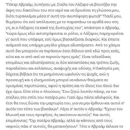
“Πάτερ Αβραάμ, λυπήσου με. Στείλε τον Λάζαρο να βουτήξει την
άκρη του δακτύλου του στο νερό και να δροσίσει τη γλώσσα μου,
διότι τυραννιέμαι μέσα σ’ αυτή την ανυπόφορη φωτιά!” “Παιδί μου,
θυμήσου ότι εσύ απόλαυσες με το παραπάνω τα αγαθά σου στη
γη, κι ο Λάζαρος τα κακά της δυστυχίας του”, απάντησε ο Αβραάμ,
“τώρα όμως εδώ αντιστρέφονται οι ρόλοι, ο Λάζαρος παρηγορείται
γι’ αυτά που υπέφερε, εσύ όμως βασανίζεσαι διαρκώς. Και έπειτα
ανάμεσά σας υπάρχει μεγάλο χάσμα αδιαπέραστο. Από το χάσμα
αυτό δεν μπορούν να περάσουν όσοι θέλουν από εδώ προς εσάς,
ούτε και οι από εκεί να περνούν προς εμάς”. Είναι τελεσίδικες
επομένως και αδιαπέραστες οι δύο καταστάσεις και τρόποι ζωής,
παραδείσου και κολάσεως, αναψυχής και οδύνης. Η Εκκλησία μας
δέχεται βέβαια ότι τα μνημόσυνα ωφελούν τις ψυχές, ενώ η
προσευχή και η ελεημοσύνη μπορεί να κάνουν θαύματα σε
ορισμένες περιπτώσεις, αφού η αγάπη και το έλεος του Θεού δεν
έχει όρια. Είπε τότε ο πλούσιος: “Σου ζητώ λοιπόν πάτερ, να τον
στείλεις στο σπίτι του πατέρα μου. Γιατί έχω πέντε αδελφούς. Και
έτσι θα τους δώσει την μαρτυρία του, για να μην έρθουν και αυτοί σ’
αυτόν τον τόπο των βασάνων”. Λέγει σ’ αυτόν ο Αβραάμ: “Έχουν τον
Μωυσή και τους προφήτες. Ας ακούσουν αυτούς”. Και αυτός
επιμένοντας: “Όχι πατέρα Αβραάμ, αλλά αν κάποιος από τους
νεκρούς πάει σ’ αυτούς, θα μετανοήσουν”. Τότε ο Αβραάμ έκλεισε το