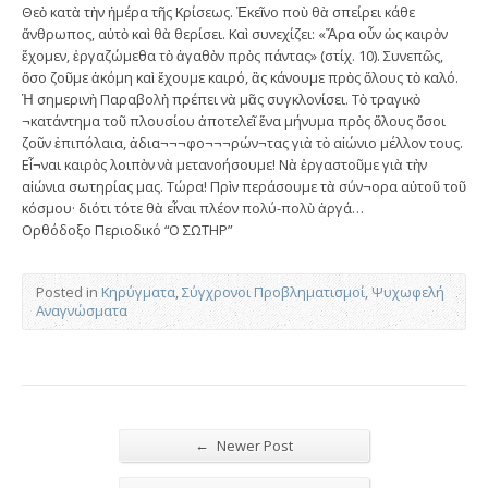
Θεὸ κατὰ τὴν ἡμέρα τῆς Κρίσεως. Ἐκεῖνο ποὺ θὰ σπείρει κάθε
ἄνθρωπος, αὐτὸ καὶ θὰ θερίσει. Καὶ συνεχίζει: «Ἄρα οὖν ὡς καιρὸν
ἔχομεν, ἐργαζώμεθα τὸ ἀγαθὸν πρὸς πάντας» (στίχ. 10). Συνεπῶς,
ὅσο ζοῦμε ἀκόμη καὶ ἔχουμε καιρό, ἂς κάνουμε πρὸς ὅλους τὸ καλό.
Ἡ σημερινὴ Παραβολὴ πρέπει νὰ μᾶς συγκλονίσει. Τὸ τραγικὸ
¬κατάντημα τοῦ πλουσίου ἀποτελεῖ ἕνα μήνυμα πρὸς ὅλους ὅσοι
ζοῦν ἐπιπόλαια, ἀδια¬¬¬φο¬¬¬ρών¬τας γιὰ τὸ αἰώνιο μέλλον τους.
Εἶ¬ναι καιρὸς λοιπὸν νὰ μετανοήσουμε! Νὰ ἐργαστοῦμε γιὰ τὴν
αἰώνια σωτηρίας μας. Τώρα! Πρὶν περάσουμε τὰ σύν¬ορα αὐτοῦ τοῦ
κόσμου· διότι τότε θὰ εἶναι πλέον πολύ-πολὺ ἀργά…
Ορθόδοξο Περιοδικό “Ο ΣΩΤΗΡ”
Posted in
Κηρύγματα
,
Σύγχρονοι Προβληματισμοί
,
Ψυχωφελή
Αναγνώσματα
←
Newer Post