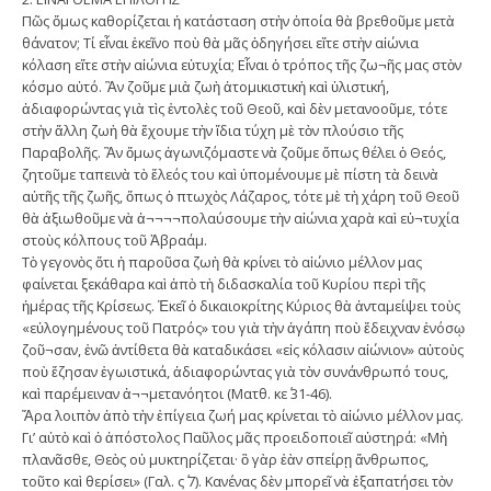
Πῶς ὅμως καθορίζεται ἡ κατάσταση στὴν ὁποία θὰ βρεθοῦμε μετὰ
θάνατον; Τί εἶναι ἐκεῖνο ποὺ θὰ μᾶς ὁδηγήσει εἴτε στὴν αἰώνια
κόλαση εἴτε στὴν αἰώνια εὐτυχία; Εἶναι ὁ τρόπος τῆς ζω¬ῆς μας στὸν
κόσμο αὐτό. Ἂν ζοῦμε μιὰ ζωὴ ἀτομικιστικὴ καὶ ὑλιστική,
ἀδιαφορώντας γιὰ τὶς ἐντολὲς τοῦ Θεοῦ, καὶ δὲν μετανοοῦμε, τότε
στὴν ἄλλη ζωὴ θὰ ἔχουμε τὴν ἴδια τύχη μὲ τὸν πλούσιο τῆς
Παραβολῆς. Ἂν ὅμως ἀγωνιζόμαστε νὰ ζοῦμε ὅπως θέλει ὁ Θεός,
ζητοῦμε ταπεινὰ τὸ ἔλεός του καὶ ὑπομένουμε μὲ πίστη τὰ δεινὰ
αὐτῆς τῆς ζωῆς, ὅπως ὁ πτωχὸς Λάζαρος, τότε μὲ τὴ χάρη τοῦ Θεοῦ
θὰ ἀξιωθοῦμε νὰ ἀ¬¬¬¬πολαύσουμε τὴν αἰώνια χαρὰ καὶ εὐ¬τυχία
στοὺς κόλπους τοῦ Ἀβραάμ.
Τὸ γεγονὸς ὅτι ἡ παροῦσα ζωὴ θὰ κρίνει τὸ αἰώνιο μέλλον μας
φαίνεται ξεκάθαρα καὶ ἀπὸ τὴ διδασκαλία τοῦ Κυρίου περὶ τῆς
ἡμέρας τῆς Κρίσεως. Ἐκεῖ ὁ δικαιοκρίτης Κύριος θὰ ἀνταμείψει τοὺς
«εὐλογημένους τοῦ Πατρός» του γιὰ τὴν ἀγάπη ποὺ ἔδειχναν ἐνόσῳ
ζοῦ¬σαν, ἐνῶ ἀντίθετα θὰ καταδικάσει «εἰς κόλασιν αἰώνιον» αὐτοὺς
ποὺ ἔζησαν ἐγωιστικά, ἀδιαφορώντας γιὰ τὸν συνάνθρωπό τους,
καὶ παρέμειναν ἀ¬¬μετανόητοι (Ματθ. κε΄ 31-46).
Ἄρα λοιπὸν ἀπὸ τὴν ἐπίγεια ζωή μας κρίνεται τὸ αἰώνιο μέλλον μας.
Γι’ αὐτὸ καὶ ὁ ἀπόστολος Παῦλος μᾶς προειδοποιεῖ αὐστηρά: «Μὴ
πλανᾶσθε, Θεὸς οὐ μυκτηρίζεται· ὃ γὰρ ἐὰν σπείρῃ ἄνθρωπος,
τοῦτο καὶ θερίσει» (Γαλ. ς΄ 7). Κανένας δὲν μπορεῖ νὰ ἐξαπατήσει τὸν