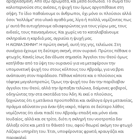
αραχνιασμένη. Από έξω αρώματα, και μέσα δυσωδία. Το σώμα του
καλοπερνούσε στις ανέσεις, η ψυχή του όμως αργοπέθαινε στη
σήψη. Το ίδιο παθαίνουμε οι άνθρωποι, όχι μόνο οι πλούσιοι αλλά
όσοι “κολλάμε” στα υλικά αγαθά μας, λίγα ή πολλά, νομίζοντας πως
μ’ αυτά θα ευτυχήσουμε αδιαφορώντας για τους γύρω μας, τους
ενδεείς, τους πεινασμένους. Και χωρίς να το καταλαβαίνουμε
σκληραίνει η καρδιά μας, αγριεύει η ψυχή μας.
Η ΑΙΩΝΙΑ ΣΚΗΝΗ”: Η πρώτη σκηνή, αυτή της γης, τελείωσε. Στη
συνέχεια έχουμε τη δεύτερη σκηνή, στον ουρανό. Πρώτος πέθανε ο
φτωχός. Κανείς ίσως δεν έδωσε σημασία. Άγγελοι του Θεού όμως
κατήλθαν από τα ύψη του ουρανού για να μεταφέρουν την
υπομονετική ψυχή του στους κόλπους του Αβραάμ, για να βρει
ανάπαυση στον παράδεισο. Πέθανε κάποτε και ο πλούσιος και
τάφηκε μεγαλοπρεπώς. Όμως την ψυχή του δεν την παρέλαβαν
άγγελοι του Θεού, αλλά την άρπαξαν τελώνια, δαίμονες φοβεροί,
οδηγώντας την στα σκοτάδια του Άδη. Κι εκεί ο πλούσιος,
ξεχνώντας ότι η μετάνοια προϋποθέτει και ανάλογα έργα μετανοίας,
πράγμα αδύνατον για έναν ήδη νεκρό, πέφτει σε δεύτερο λάθος
νομίζοντας ότι είναι παιδί του Αβραάμ επειδή και μόνο είναι
Ιουδαίος, αλλά και σε τρίτο, διότι η σκληρή του νοοτροπία δεν
άλλαξε ούτε και μετά το θάνατό του, αφού θεωρεί ακόμη τον φτωχό
Λάζαρο υπηρέτη του. Έτσι, υποφέροντας φρικτά, κραυγάζει και
παρακαλεί: