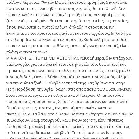
διάλογο λέγοντας: “Αν τον Μωυσή και τους προφήτες δεν ακούνε,
ούτε αν κάποιος αναστηθεί από τους νεκρούς θα πεισθούν”. Δεν
επικοινωνούν επομένως οι ψυχές μεταξύ τους, οι νεκροί με τους
ζωντανούς, παρά μόνο δια του μυστηρίου της Θείας Ευχαριστίας,
όπου ενώνονται οι πιστοί εν ζωή, δηλαδή η στρατευόμενη
Εκκλησία, με τον Χριστό, τους αγίους και τους αγγέλους, δηλαδή με
την θριαμβεύουσα Εκκλησία εν ουρανοίς. Κάθε άλλη προσπάθεια
επικοινωνίας με τους κοιμηθέντες, μέσω μάγων ή μέντιουμ(!), είναι
πλάνη αντιχριστιανική.
ΜΙΑ ΑΠΑΝΤΗΣΗ ΤΟΥ ΣΗΜΕΡΑ ΣΤΟΝ ΠΛΟΥΣΙΟ: Σήμερα, δεν υπάρχουν
δικαιολογίες για να μένει κάποιος στην αθεΐα του, θεωρητική και
πρακτική, παρά μόνο αν με τη θέλησή του ιδιοτελώς το επιζητεί. Ο
Ιησούς δίδαξε, έκανε πλήθος θαυμάτων, ανέστησε νεκρούς, μίλησε
για την αιώνια ζωή. Οι αλήθειες της πίστης μας βρίσκονται στην
ιερή Παράδοση, την Αγία Γραφή, στις αποφάσεις των Οικουμενικών
Συνόδων, στα έργα των Εκκλησιατικών Πατέρων. Οι απόστολοι
θυσιάστηκαν, κηρύσσοντας Χριστόν εσταυρωμένον και αναστάντα.
Οι μάρτυρες της πίστεως, έως και σήμερα, ανέρχονται σε
εκατομμύρια. Τα θαύματα των αγίων είναι αμέτρητα. Λείψανα αγίων
ευωδιάζουν, θαυματουργούν και μένουν ως “σημείον” πίστεως
άφθορα. Ο ερευνών βρίσκει και, σε εκείνον που αναζητεί, ο Χριστός
τού απαντά καρδιακά και αληθινά. “Τι ποιήσω λοιπόν ίνα ζωήν
αιώνιον κληρονομήσω;”, αναρωτιέται ο σύγχρονος άνθρωπος!