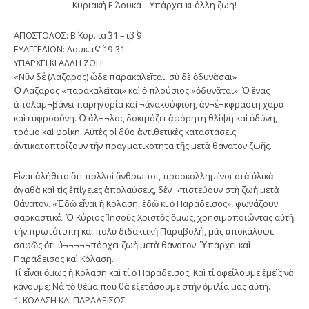
Κυριακή Ε΄ Λουκά – Υπάρχει κι άλλη ζωή!
ΑΠΟΣΤΟΛΟΣ: Β΄ Κορ. ια΄ 31 – ιβ΄ 9
ΕΥΑΓΓΕΛΙΟΝ: Λουκ. ιϚ΄ 19-31
ΥΠΑΡΧΕΙ ΚΙ ΑΛΛΗ ΖΩΗ!
«Νῦν δέ (Λάζαρος) ὧδε παρακαλεῖται, σὺ δὲ ὀδυνᾶσαι»
Ὁ Λάζαρος «παρακαλεῖται» καὶ ὁ πλούσιος «ὀδυνᾶται». Ὁ ἕνας
ἀπολαμ¬βάνει παρηγορία καὶ ¬ἀνακούφιση, ἀν¬έ¬κφραστη χαρὰ
καὶ εὐφροσύνη. Ὁ ἄλ¬¬λος δοκιμάζει ἀφόρητη θλίψη καὶ ὀδύνη,
τρόμο καὶ φρίκη. Αὐτὲς οἱ δύο ἀντιθετικὲς καταστάσεις
ἀντικατοπτρίζουν τὴν πραγματικότητα τῆς μετὰ θάνατον ζωῆς.
Εἶναι ἀλήθεια ὅτι πολλοὶ ἄνθρωποι, προσκολλημένοι στὰ ὑλικὰ
ἀγαθὰ καὶ τὶς ἐπίγειες ἀπολαύσεις, δὲν ¬πιστεύουν στὴ ζωὴ μετὰ
θάνατον. «Ἐδῶ εἶναι ἡ Κόλαση, ἐδῶ κι ὁ Παράδεισος», φωνάζουν
σαρκαστικά. Ὁ Κύριος Ἰησοῦς Χριστὸς ὅμως, χρησιμοποιώντας αὐτὴ
τὴν πρωτότυπη καὶ πολὺ διδακτικὴ Παραβολή, μᾶς ἀποκάλυψε
σαφῶς ὅτι ὑ¬¬¬¬¬πάρχει ζωὴ μετὰ θάνατον. Ὑπάρχει καὶ
Παράδεισος καὶ Κόλαση.
Τί εἶναι ὅμως ἡ Κόλαση καὶ τί ὁ Παράδεισος; Καὶ τί ὀφείλουμε ἐμεῖς νὰ
κάνουμε; Νά τὸ θέμα ποὺ θὰ ἐξετάσουμε στὴν ὁμιλία μας αὐτή.
1. ΚΟΛΑΣΗ ΚΑΙ ΠΑΡΑΔΕΙΣΟΣ