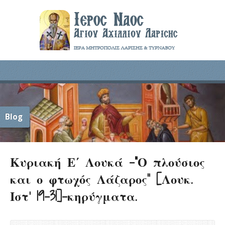
Blog
Κυριακή Ε΄ Λουκά -“Ο πλούσιος
και ο φτωχός Λάζαρος” [Λουκ.
Ιστ’ 19-31]-κηρύγματα.