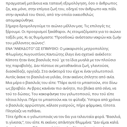
πραγματική μετάνοια και ταπεινή εξομολόγηση, όσο ο άνθρωπος
ζει, και μόνο, στην επίγεια ζωή του, οδηγεί τον άνθρωπο και πάλι
στην αγκαλιά του Θεού, από την οποία οικειοθελώς
απομακρύνθηκε.
Σήμερα δρομολογούμε το αιώνιο μέλλον μας. Τις επιλογές τις
ξέρουμε. Οι προορισμοί ξεκάθαροι. Ας ετοιμαζόμαστε για το αιώνιο
ταξίδι μας. Κι ας θυμόμαστε: “Προσδοκώ ανάστασιν νεκρών και ζωὴν
του μέλλοντος αιώνος”.
ΕΝΑ “ΑΝΕΚΔΟΤΟ” ΩΣ ΕΠΙΜΥΘΙΟ: Ο μακαριστός μητροπολίτης
Φλωρίνης Αυγουστίνος Καντιώτης έλεγε ένα σχετικό ανέκδοτο:
Κάποτε ήταν ένας βασιλιάς πού ᾿χε τα ίδια μυαλὰ με τον πλούσιο
της παραβολής. Δεν πίστευε σε μεταθανάτια ζωή, γλεντούσε,
διασκέδαζε, οργίαζε. Στα ανάκτορά του είχε κι έναν γελωτοποιό.
Αυτὸς έκανε το βασιλιά να γελάει, όταν εκείνος έπληττε από ανία.
Μια μέρα ο βασιλιάς του είπε: “Πάρε αυτὸ το μπαστούνι, στο δίνω
ως βραβείο. Αν βρεις κανέναν πιο ανόητο, πιο βλάκα απὸ σένα, να
τού το δώσεις. Του κακοφάνηκε του γελωτοποιού, που τού είπε
τέτοια λόγια. Πήρε το μπαστούνι και το φύλαξε. Ύστερα απὸ χρόνια
ο βασιλιάς αρρώστησε, κάλεσε γιατρούς, πήρε φάρμακα, τίποτα.
Πλησίαζε να πεθάνει.
Τότε ήρθε κι ο γελωτοποιὸς να τον δει για τελευταία φορά. “Βασιλιά,
τι γίνεσαι;”, του είπε. Κι εκείνος απάντησε θλιμμένα: “Δεν είμαι καλά.