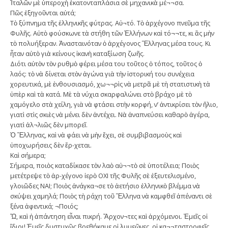
Ἰταλῶν μὲ ὑπεροχὴ ἑκατονταπλάσια σὲ μηχανικὰ μέ¬¬σα.
Πῶς ἐξηγοῦνται αὐτά;
Τὸ ξύπνημα τῆς ἑλληνικῆς φύτρας. Αὐ¬τό. Τὸ ἀρχέγονο πνεῦμα τῆς
Φυλῆς. Αὐτὸ φούσκωνε τὰ στήθη τῶν Ἑλλήνων καὶ τό¬¬τε, κι ἂς μὴν
τὸ πολυήξεραν. Ἀνασταινόταν ὁ ἀρχέγονος Ἕλληνας μέσα τους. Κι
ἦταν αὐτὸ γιὰ κείνους ἱκανὴ καταξίωση ζωῆς.
Διότι αὐτὸν τὸν ρυθμὸ φέρει μέσα του τοῦτος ὁ τόπος, τοῦτος ὁ
λαός: τὸ νὰ δίνεται στὸν ἀγώνα γιὰ τὴν ἱστορική του συνέχεια
χορευτικά, μὲ ἐνθουσιασμό, χω¬¬ρὶς νὰ μετρᾶ μὲ τὴ στατιστικὴ τὰ
ὑπὲρ καὶ τὰ κατά. Μὲ τὰ νύχια σκαρφαλώνει στὸ βράχο μὲ τὸ
χαμόγελο στὰ χείλη, γιὰ νὰ φτάσει στὴν κορφή, ν’ ἀντικρίσει τὸν ἥλιο,
γιατὶ στὶς σκιὲς νὰ μένει δὲν ἀντέχει. Νὰ ἀναπνεύσει καθαρὸ ἀγέρα,
γιατὶ ἀλ¬λιῶς δὲν μπορεῖ.
Ὁ Ἕλληνας, καὶ νὰ φάει νὰ μὴν ἔχει, σὲ συμβιβασμοὺς καὶ
ὑποχωρήσεις δὲν ἔρ-χεται.
Καὶ σήμερα;
Σήμερα, ποιὸς καταδίκασε τὸν λαὸ αὐ¬¬τὸ σὲ ὑποτέλεια; Ποιὸς
μετέτρεψε τὸ ἀρ-χέγονο ἱερὸ ΟΧΙ τῆς Φυλῆς σὲ ἐξευτελισμένο,
γλοιῶδες ΝΑΙ; Ποιὸς ἀνάγκα¬σε τὸ ἀετήσιο ἑλληνικὸ βλέμμα νὰ
σκύψει χαμηλά; Ποιὸς τὴ ράχη τοῦ Ἕλληνα νὰ καμφθεῖ ἀπέναντι σὲ
ξένα ἀφεντικά; ¬Ποιός;
Ὤ, καὶ ἡ ἀπάντηση εἶναι πικρή. Ἄρχον¬τες καὶ ἀρχόμενοι. Ἐμεῖς οἱ
ἴδιοι! Ἐμεῖς δυστυχῶς βρεθήκαμε οἱ λυμεῶνες, οἱ κα¬¬ταστροφεῖς