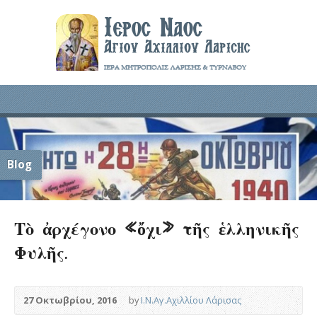
Blog
Τὸ ἀρχέγονο «ὄχι» τῆς ἑλληνικῆς
Φυλῆς.
27 Οκτωβρίου, 2016
by
Ι.Ν.Αγ.Αχιλλίου Λάρισας