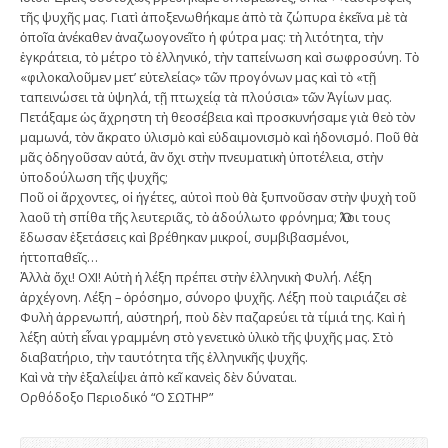
τῆς ψυχῆς μας. Γιατὶ ἀποξενωθήκαμε ἀπὸ τὰ ζώπυρα ἐκεῖνα μὲ τὰ
ὁποῖα ἀνέκαθεν ἀναζωογονεῖτο ἡ φύτρα μας: τὴ λιτότητα, τὴν
ἐγκράτεια, τὸ μέτρο τὸ ἑλληνικό, τὴν ταπείνωση καὶ σωφροσύνη. Τὸ
«φιλοκαλοῦμεν μετ’ εὐτελείας» τῶν προγόνων μας καὶ τὸ «τῇ
ταπεινώσει τὰ ὑψηλά, τῇ πτωχείᾳ τὰ πλούσια» τῶν Ἁγίων μας.
Πετάξαμε ὡς ἄχρηστη τὴ θεοσέβεια καὶ προσκυνήσαμε γιὰ θεὸ τὸν
μαμωνά, τὸν ἄκρατο ὑλισμὸ καὶ εὐδαιμονισμὸ καὶ ἡδονισμό. Ποῦ θὰ
μᾶς ὁδηγοῦσαν αὐτά, ἂν ὄχι στὴν πνευματικὴ ὑποτέλεια, στὴν
ὑποδούλωση τῆς ψυχῆς;
Ποῦ οἱ ἄρχοντες, οἱ ἡγέτες, αὐτοὶ ποὺ θὰ ξυπνοῦσαν στὴν ψυχὴ τοῦ
λαοῦ τὴ σπίθα τῆς λευτεριᾶς, τὸ ἀδούλωτο φρόνημα; Ὅλοι τους
ἔδωσαν ἐξετάσεις καὶ βρέθηκαν μικροί, συμβιβασμένοι,
ἡττοπαθεῖς…
Ἀλλὰ ὄχι! ΟΧΙ! Αὐτὴ ἡ λέξη πρέπει στὴν ἑλληνικὴ Φυλή. Λέξη
ἀρχέγονη. Λέξη – ὁρόσημο, σύνορο ψυχῆς. Λέξη ποὺ ταιριάζει σὲ
Φυλὴ ἀρρενωπή, αὐστηρή, ποὺ δὲν παζαρεύει τὰ τίμιά της. Καὶ ἡ
λέξη αὐτὴ εἶναι γραμμένη στὸ γενετικὸ ὑλικὸ τῆς ψυχῆς μας. Στὸ
διαβατήριο, τὴν ταυτότητα τῆς ἑλληνικῆς ψυχῆς.
Καὶ νὰ τὴν ἐξαλείψει ἀπὸ κεῖ κανεὶς δὲν δύναται.
Ορθόδοξο Περιοδικό “Ο ΣΩΤΗΡ”