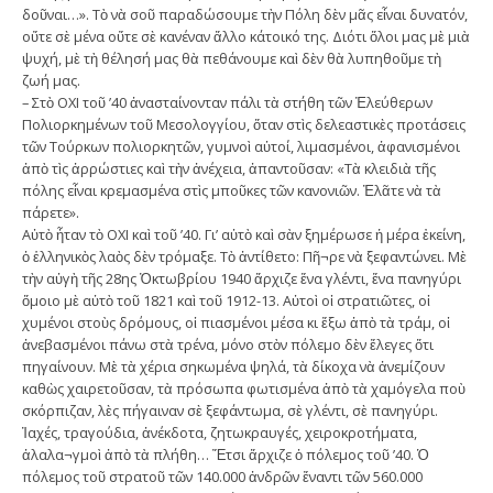
δοῦναι…». Τὸ νὰ σοῦ παραδώσουμε τὴν Πόλη δὲν μᾶς εἶναι δυνατόν,
οὔτε σὲ μένα οὔτε σὲ κανέναν ἄλλο κάτοικό της. Διότι ὅλοι μας μὲ μιὰ
ψυχή, μὲ τὴ θέλησή μας θὰ πεθάνουμε καὶ δὲν θὰ λυπηθοῦμε τὴ
ζωή μας.
– Στὸ ΟΧΙ τοῦ ’40 ἀνασταίνονταν πάλι τὰ στήθη τῶν Ἐλεύθερων
Πολιορκημένων τοῦ Μεσολογγίου, ὅταν στὶς δελεαστικὲς προτάσεις
τῶν Τούρκων πολιορκητῶν, γυμνοὶ αὐτοί, λιμασμένοι, ἀφανισμένοι
ἀπὸ τὶς ἀρρώστιες καὶ τὴν ἀνέχεια, ἀπαντοῦσαν: «Τὰ κλειδιὰ τῆς
πόλης εἶναι κρεμασμένα στὶς μποῦκες τῶν κανονιῶν. Ἐλᾶτε νὰ τὰ
πάρετε».
Αὐτὸ ἦταν τὸ ΟΧΙ καὶ τοῦ ’40. Γι’ αὐτὸ καὶ σὰν ξημέρωσε ἡ μέρα ἐκείνη,
ὁ ἑλληνικὸς λαὸς δὲν τρόμαξε. Τὸ ἀντίθετο: Πῆ¬ρε νὰ ξεφαντώνει. Μὲ
τὴν αὐγὴ τῆς 28ης Ὀκτωβρίου 1940 ἄρχιζε ἕνα γλέντι, ἕνα πανηγύρι
ὅμοιο μὲ αὐτὸ τοῦ 1821 καὶ τοῦ 1912-13. Αὐτοὶ οἱ στρατιῶτες, οἱ
χυμένοι στοὺς δρόμους, οἱ πιασμένοι μέσα κι ἔξω ἀπὸ τὰ τράμ, οἱ
ἀνεβασμένοι πάνω στὰ τρένα, μόνο στὸν πόλεμο δὲν ἔλεγες ὅτι
πηγαίνουν. Μὲ τὰ χέρια σηκωμένα ψηλά, τὰ δίκοχα νὰ ἀνεμίζουν
καθὼς χαιρετοῦσαν, τὰ πρόσωπα φωτισμένα ἀπὸ τὰ χαμόγελα ποὺ
σκόρπιζαν, λὲς πήγαιναν σὲ ξεφάντωμα, σὲ γλέντι, σὲ πανηγύρι.
Ἰαχές, τραγούδια, ἀνέκδοτα, ζητωκραυγές, χειροκροτήματα,
ἀλαλα¬γμοὶ ἀπὸ τὰ πλήθη… Ἔτσι ἄρχιζε ὁ πόλεμος τοῦ ’40. Ὁ
πόλεμος τοῦ στρατοῦ τῶν 140.000 ἀνδρῶν ἔναντι τῶν 560.000