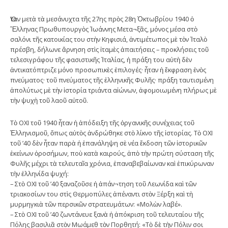
Ὅταν μετὰ τὰ μεσάνυχτα τῆς 27ης πρὸς 28η Ὀκτωβρίου 1940 ὁ
Ἕλληνας Πρωθυπουργὸς Ἰωάννης Μετα¬ξᾶς, μόνος μέσα στὸ
σαλόνι τῆς κατοικίας του στὴν Κηφισιά, ἀντιμέτωπος μὲ τὸν Ἰταλὸ
πρέσβη, δήλωνε ἄρνηση στὶς ἰταμὲς ἀπαιτήσεις – προκλήσεις τοῦ
τελεσιγράφου τῆς φασιστικῆς Ἰταλίας, ἡ πράξη του αὐτὴ δὲν
ἀντικατόπτριζε μόνο προσωπικὲς ἐπιλογές· ἦταν ἡ ἔκφραση ἑνὸς
πνεύματος· τοῦ πνεύματος τῆς ἑλληνικῆς Φυλῆς· πράξη ταυτισμένη
ἀπολύτως μὲ τὴν ἱστορία τριάντα αἰώνων, ἀφομοιωμένη πλήρως μὲ
τὴν ψυχὴ τοῦ λαοῦ αὐτοῦ.
Τὸ ΟΧΙ τοῦ 1940 ἦταν ἡ ἀπόδειξη τῆς ὀργανικῆς συνέχειας τοῦ
Ἑλληνισμοῦ, ὅπως αὐτὸς ἀνδρώθηκε στὸ λίκνο τῆς ἱστορίας. Τὸ ΟΧΙ
τοῦ ’40 δὲν ἦταν παρὰ ἡ ἐπανάληψη σὲ νέα ἔκδοση τῶν ἱστορικῶν
ἐκείνων ὁροσήμων, ποὺ κατὰ καιρούς, ἀπὸ τὴν πρώτη σύσταση τῆς
Φυλῆς μέχρι τὰ τελευταῖα χρόνια, ἐπαναβεβαίωναν καὶ ἐπικύρωναν
τὴν ἑλληνίδα ψυχή:
– Στὸ ΟΧΙ τοῦ ’40 ξαναζοῦσε ἡ ἀπάν¬τηση τοῦ Λεωνίδα καὶ τῶν
τριακοσίων του στὶς Θερμοπύλες ἀπέναντι στὸν Ξέρξη καὶ τὴ
μυρμηγκιὰ τῶν περσικῶν στρατευμάτων: «Μολὼν λαβέ».
– Στὸ ΟΧΙ τοῦ ’40 ζωντάνευε ξανὰ ἡ ἀπόκριση τοῦ τελευταίου τῆς
Πόλης βασιλιᾶ στὸν Μωάμεθ τὸν Πορθητή: «Τὸ δὲ τὴν Πόλιν σοι