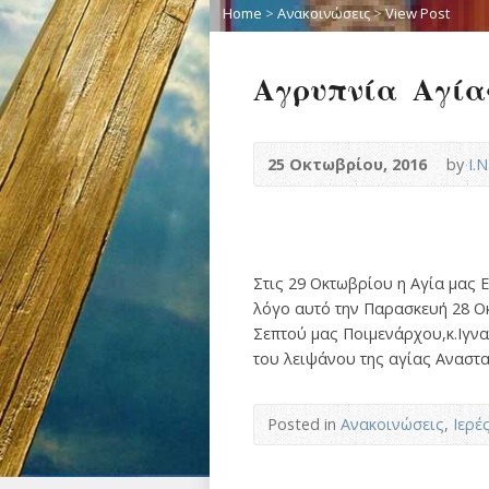
Home
>
Ανακοινώσεις
>
View Post
Αγρυπνία Αγία
25 Οκτωβρίου, 2016
by
Ι.
Στις 29 Οκτωβρίου η Αγία μας 
λόγο αυτό την Παρασκευή 28 Ο
Σεπτού μας Ποιμενάρχου,κ.Ιγνα
του λειψάνου της αγίας Αναστ
Posted in
Ανακοινώσεις
,
Ιερέ