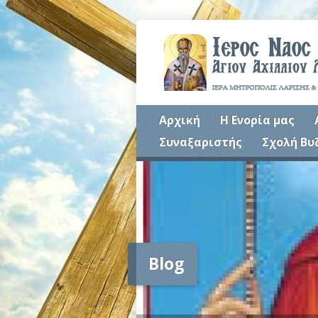
Αρχική
Η Ενορία μας
Συναξαριστής
Σχολή Βυ
Blog