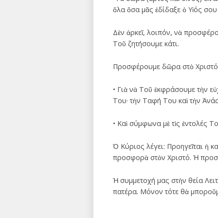
ὅλα ὅσα μᾶς ἐδίδαξε ὁ Υἱός σου 
Δὲν ἀρκεῖ, λοιπόν, νὰ προσφέρο
Τοῦ ζητήσουμε κάτι.
Προσφέρουμε δῶρα στὸ Χριστό
• Γιὰ νὰ Τοῦ ἐκφράσουμε τὴν εὐ
Του· τὴν Ταφή Του καὶ τὴν Ἀνά
• Καὶ σύμφωνα μὲ τὶς ἐντολές Το
Ὁ Κύριος λέγει: Προηγεῖται ἡ κα
προσφορὰ στὸν Χριστό. Ἡ προσε
Ἡ συμμετοχή μας στὴν θεία Λει
πατέρα. Μόνον τότε θὰ μποροῦμε