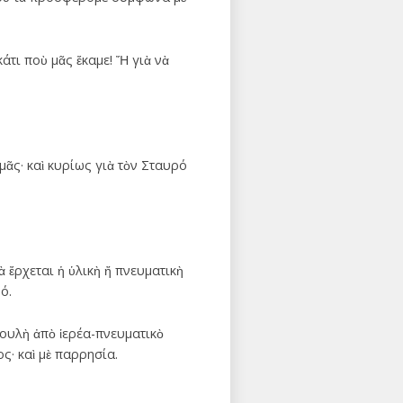
άτι ποὺ μᾶς ἔκαμε! Ἤ γιὰ νὰ
μᾶς· καὶ κυρίως γιὰ τὸν Σταυρό
ὰ ἔρχεται ἡ ὑλικὴ ἤ πνευματικὴ
ό.
βουλὴ ἀπὸ ἱερέα-πνευματικὸ
ς· καὶ μὲ παρρησία.