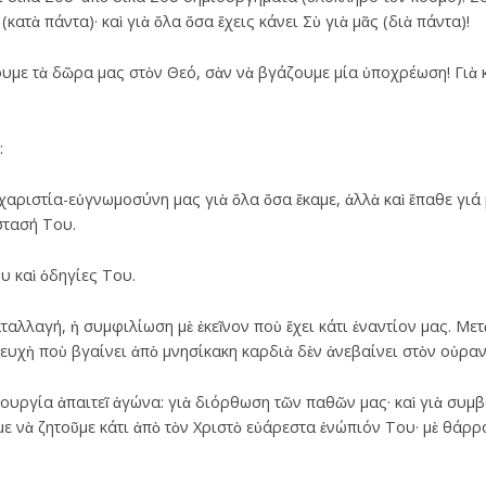
(κατὰ πάντα)· καὶ γιὰ ὅλα ὅσα ἔχεις κάνει Σὺ γιὰ μᾶς (διὰ πάντα)!
υμε τὰ δῶρα μας στὸν Θεό, σὰν νὰ βγάζουμε μία ὑποχρέωση! Γιὰ κ
:
χαριστία-εὐγνωμοσύνη μας γιὰ ὅλα ὅσα ἔκαμε, ἀλλὰ καὶ ἔπαθε γιά 
στασή Του.
υ καὶ ὁδηγίες Του.
ταλλαγή, ἡ συμφιλίωση μὲ ἐκεῖνον ποὺ ἔχει κάτι ἐναντίον μας. Μετ
υχὴ ποὺ βγαίνει ἀπὸ μνησίκακη καρδιὰ δὲν ἀνεβαίνει στὸν οὐραν
τουργία ἀπαιτεῖ ἀγώνα: γιὰ διόρθωση τῶν παθῶν μας· καὶ γιὰ συμ
 νὰ ζητοῦμε κάτι ἀπὸ τὸν Χριστὸ εὐάρεστα ἐνώπιόν Του· μὲ θάρρο