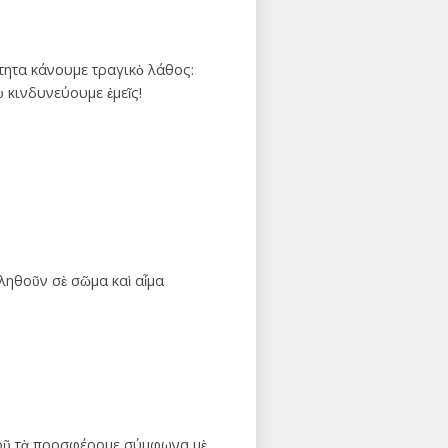
τητα κάνουμε τραγικὸ λάθος:
ὺ κινδυνεύουμε ἐμεῖς!
βληθοῦν σὲ σῶμα καὶ αἷμα
 Σοῦ τὰ προσφέρομε σύμφωνα μὲ