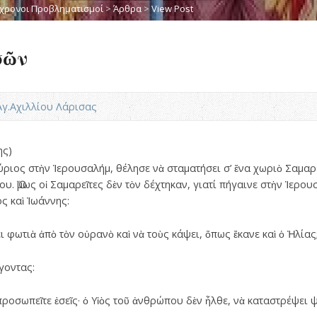
χρονοι Προβληματισμοί
>
Άρθρα
>
View Post
σῶν
.Αγ.Αχιλλίου Λάρισας
ης)
ριος στὴν Ἱερουσαλήμ, θέλησε νὰ σταματήσει σ’ ἕνα χωριὸ Σαμα
υ. Ὅμως οἱ Σαμαρεῖτες δὲν τὸν δέχτηκαν, γιατί πήγαινε στὴν Ἱερου
ος καὶ Ἰωάννης:
ι φωτιὰ ἀπὸ τὸν οὐρανὸ καὶ νὰ τοὺς κάψει, ὅπως ἔκανε καὶ ὁ Ἠλίας
γοντας:
προσωπεῖτε ἐσεῖς· ὁ Υἱὸς τοῦ ἀνθρώπου δὲν ἦλθε, νὰ καταστρέψει ψ