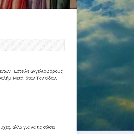
ρειτῶν. Ἔστειλε ἀγγελιοφόρους
σαλήμ. Μετά, ὅταν Τὸν εἶδαν,
;
υχές, ἀλλὰ γιὰ νὰ τὶς σώσει