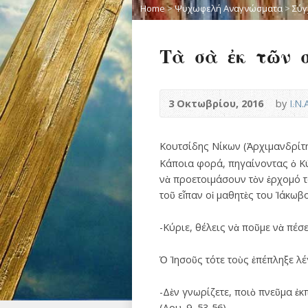
Home
>
Ψυχωφελή Αναγνώσματα
>
Σύγ
Τὰ σὰ ἐκ τῶν 
3 Οκτωβρίου, 2016
by
Ι.Ν
Κουτσίδης Νίκων (Ἀρχιμανδρίτ
Κάποια φορά, πηγαίνοντας ὁ Κύ
νὰ προετοιμάσουν τὸν ἐρχομό το
τοῦ εἶπαν οἱ μαθητὲς του Ἰάκωβ
-Κύριε, θέλεις νὰ ποῦμε νὰ πέσε
Ὁ Ἰησοῦς τότε τοὺς ἐπέπληξε λέ
-Δὲν γνωρίζετε, ποιὸ πνεῦμα ἐκ
(Λου. 9, 53-56).