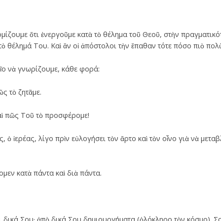
μίζουμε ὅτι ἐνεργοῦμε κατὰ τὸ θέλημα τοῦ Θεοῦ, στὴν πραγματικό
τὸ θέλημά Του. Καὶ ἂν οἱ ἀπόστολοι τὴν ἔπαθαν τότε πόσο πιὸ πολ
αῖο νὰ γνωρίζουμε, κάθε φορά:
ῶς τὸ ζητᾶμε.
αὶ πῶς Τοῦ τὸ προσφέρομε!
, ὁ ἱερέας, λίγο πρὶν εὐλογήσει τὸν ἄρτο καὶ τὸν οἶνο γιὰ νὰ μετα
μεν κατὰ πάντα καὶ διὰ πάντα.
ναι δικά Σου· ἀπὸ δικά Σου δημιουργήματα (ὁλόκληρο τὸν κόσμο).