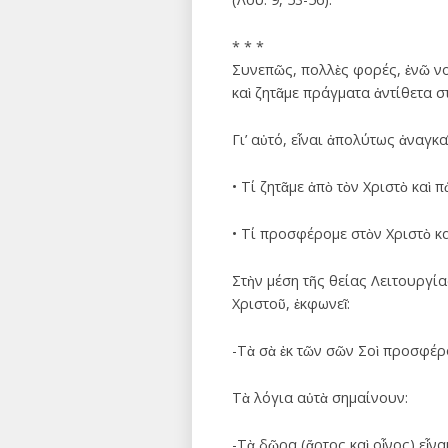
* * *
Συνεπῶς, πολλὲς φορές, ἐνῶ νο
καὶ ζητᾶμε πράγματα ἀντίθετα σ
Γι’ αὐτό, εἶναι ἀπολύτως ἀναγκ
• Τί ζητᾶμε ἀπὸ τὸν Χριστὸ καὶ π
• Τί προσφέρομε στὸν Χριστὸ κ
Στὴν μέση τῆς θείας Λειτουργίας
Χριστοῦ, ἐκφωνεῖ:
-Τὰ σὰ ἐκ τῶν σῶν Σοὶ προσφέρο
Τὰ λόγια αὐτὰ σημαίνουν:
-Τὰ δῶρα (ἄρτος καὶ οἶνος) εἶ