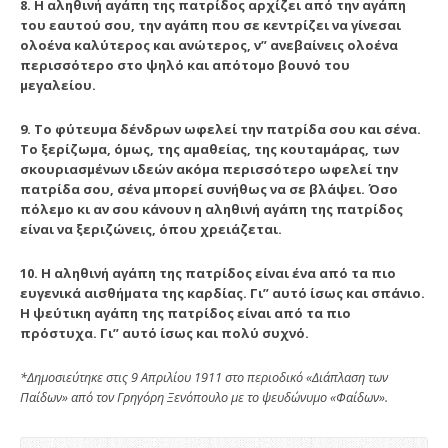
8. Η αληθινή αγάπη της πατρίδος αρχίζει από την αγάπη
του εαυτού σου, την αγάπη που σε κεντρίζει να γίνεσαι
ολοένα καλύτερος και ανώτερος, ν” ανεβαίνεις ολοένα
περισσότερο στο ψηλό και απότομο βουνό του
μεγαλείου.
9. Το φύτευμα δένδρων ωφελεί την πατρίδα σου και σένα.
Το ξερίζωμα, όμως, της αμαθείας, της κουταμάρας, των
σκουριασμένων ιδεών ακόμα περισσότερο ωφελεί την
πατρίδα σου, σένα μπορεί συνήθως να σε βλάψει. Όσο
πόλεμο κι αν σου κάνουν η αληθινή αγάπη της πατρίδος
είναι να ξεριζώνεις, όπου χρειάζεται.
10. Η αληθινή αγάπη της πατρίδος είναι ένα από τα πιο
ευγενικά αισθήματα της καρδίας. Γι” αυτό ίσως και σπάνιο.
Η ψεύτικη αγάπη της πατρίδος είναι από τα πιο
πρόστυχα. Γι” αυτό ίσως και πολύ συχνό.
*Δημοσιεύτηκε στις 9 Απριλίου 1911 στο περιοδικό «Διάπλαση των
Παίδων» από τον Γρηγόρη Ξενόπουλο με το ψευδώνυμο «Φαίδων».