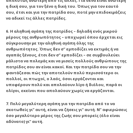
απολύτως ανώτερη από τις άλλες. Για σένα είναι ανώτερη
η δική σου, για τον ξένο η δική του. Όπως για τον εαυτό
σου, έτσι και για την πατρίδα σου, ποτέ μην επιδοκιμάζεις
να αδικεί τις άλλες πατρίδες.
6. Η αληθινή αγάπη της πατρίδος – δηλαδή ενός μικρού
μέρους της ανθρωπότητος – υποχωρεί όπου έρχεται εις
σύγκρουσην με την αληθινή αγάπη όλης της
ανθρωπότητος. Όπως δεν σ” εμποδίζει να εκτιμάς ή να
αγαπάς ξένους, έτσι δεν σ” εμποδίζει – σε συμβουλεύει
μάλιστα να πολεμάς και να μισείς πολλούς ανθρώπους της
πατρίδος σου αν είναι κακοί. Και την πατρίδα σου να την
φαντάζεσαι πώς την αποτελούν πολύ περισσότερο οι
πολλοί, οι πτωχοί, ο λαός, όσοι εργάζονται και
υποφέρουν πολύ και απολαύουν λίγο ή διόλου, παρά οι
ολίγοι, εκείνοι που απολαύουν χωρίς να εργάζονται.
7. Πολύ μεγαλύτερη αγάπη για την πατρίδα από το να
σκοτωθείς γι” αυτή, είναι να ζήσεις γι” αυτή. Ν” αφιερώσεις
όσο μεγαλύτερο μέρος της ζωής σου μπορείς (όλο είναι
αδύνατο) γι” αυτή.