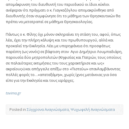
απομάκρυνση του διευθυντή του περιοδικού οι ίδιοι κύκλοι
ανέφεραν ότι πράγματι ο κ. Γιαγκαζόγλου απομακρύνθηκε από
διευθυντής όταν συμφώνησε ότι το μάθημα των Θρησκευτικών θα
πρέπει να μετατραπεί σε μάθημα Θρησκειολογίας.
Πάντως ο κ. Φίλης όχι μόνον σκληραίνει τη στάση του, αφού, όπως
λέει, έχει την πλήρη κάλυψη και του πρωθυπουργού, αλλά και
προκαλεί την Εκκλησία. Λέει με υπερηφάνεια ότι προσφάτως
παρέστη (ως νονός) σε βάφτιση στον Αγιο Δημήτριο Λουμπαδιάρη,
παρουσία δύο μητροπολιτών (Κηφισίας και Πατρών, τους οποίους
σε παλαιότερες εκτιμήσεις του τους χαρακτήρισε και ως«
ακραίους») και απήγγειλε απ΄έξω στο «Πιστεύω» επανλαμβάνοντας
πολλές φορές το…«απεταξάμην», χωρίς ίχνος μετάνοιας για όσα
είπε για την Εκκλησία και τους ιεράρχες.
tovima.gr
Posted in
Σύγχρονα Αναγνώσματα
,
Ψυχωφελή Αναγνώσματα