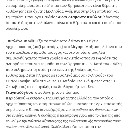
να συμπληρώσει ότι το ζήτημα των Θρησκευτικών είναι θέμα της
κυβέρνησης και όχι της Εκκλησίας. Ανάμειξε στην όλη υπόθεση και
την πρώην υπουργό Παιδείας
Αννα Διαμαντοπούλου
λέγοντας
ότι αυτή άρχισε τον διάλογο πάνω στο θέμα αυτό και ότι αυτός τον
ολοκλήρωσε.
Επιπλέον υπενθυμίζει το πρόσφατο δείπνο που είχε ο
Αρχιεπίσκοπος (μαζί με ιεράρχες) στο Μέγαρο Μαξίμου, δείπνο που
του παρέθεσε ο πρωθυπουργός και στο οποίο, όπως λέει
συμφωνήθηκαν τα πάντα χωρίς ο Αρχιεπίσκοπος να εκφράσει τις
αντιρρήσεις του για το μάθημα των Θρησκευτικών. Κατά τον κ. Φίλη
που σκληραίνει τη στάση του έναντι της Εκκλησίας και
ευθυγραμμίζεται πλήρως με τους λεγόμενους «σκληρούς» του
ΣΥΡΙΖΑ (ενόψει μάλιστα και του Συνεδρίου του κόμματος στις 13
Οκτωβρίου) ο επικεφαλής του διαλόγου ήταν ο
Σπ.
Γιαγκαζόγλου
, διευθυντής του επίσημου
περιοδικού
«Εκκλησία»,
της Εκκλησίας της Ελλάδος, τον οποίο ο
Αρχιεπίσκοπος τον απομάκρυνε. Κύκλοι ωστόσο της Αρχιεπισκοπής
σημείωναν:
« Τίποτα δεν συζητήθηκε για το μάθημα των Θρησκευτικών
στο εν λόγω δείπνο. Η συζήτηση περιεστράφη γύρω από το θέμα της από
κοινού με την πολιτεία αξιοποίησης της εκκλησιαστικής περιουσίας προς
όφελος του ελληνικού λαού. Ουδέν άλλο.»
.Οσον αφορά την