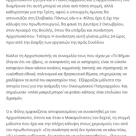
διαμήνυσε ότι αυτή μπορεί να γίνει ανά πάσα στιγμή, αλλά
καθορίστηκε για την Τρίτη, αφού ο υπουργός Αμυνας θα
απουσιάζει στη Σλοβακία. Πάντως εάν ο κ. Φίλης έχει ή όχι την
κάλυψη του πρωθυπουργού, θα φανεί τη Δευτέρα 3 Οκτωβρίου,
στον Αγιασμό της Βουλής, όπου θα υπάρξει και συνάντηση
Αρχιεπισκόπου- Τσίπρα. Η συνάντηση αυτή γίνεται μόλις 24 ώρες
πριν από την έναρξη των εργασιών της Ιεράς Συνόδου
Κύκλοι τη Αρχιεπισκοπής σε συνομιλία τους που είχαν με «Το Βήμα»
έλεγαν ότι
«οι ύβρεις, οι συκοφαντίες και οι κατηγορίες είναι το εύκολο
καταφύγιο όσων κάνουν κινήσεις κομματικής τακτικής και στρατηγικής σε
ευαίσθητα εθνικά, πολιτισμικά και θρησκευτικά θέματα, επιχειρώντας να
χαϊδέψουν τα αυτιά του ακροατηρίου τους.
Εξέφραζαν μάλιστα την
απορία τους για την ανάμειξη του Οικουμενικού Πατριαρχείου. Και
σημείωναν:
«πόσο μακριά μπορεί να φτάσει κάποιος όταν επιδιώκει τον
διχασμό»;
Ο κ. Φίλης εμφανίζεται αποφασισμένος να συναντηθεί με τον
Αρχιεπίσκοπο, όποτε και όταν ο Μακαριότατος τον δεχτεί, τη στιγμή
μάλιστα που έχει και την πλήρη κάλυψη στους χειρισμούς του από
τον πρωθυπουργό:
«Στη συνάντηση αυτή δεν πρόκειται να κάνω πίσω,
εδώ είμαστε κυβέρνηση, δεν πρόκειται να γελοιοποιηθούμε»,
έλεγε για