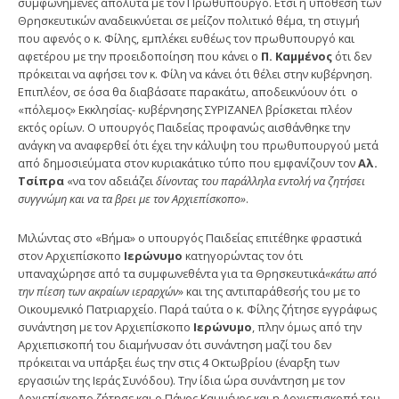
συμφωνημένες απόλυτα με τον Πρωθυπουργό. Ετσι η υπόθεση των
Θρησκευτικών αναδεικνύεται σε μείζον πολιτικό θέμα, τη στιγμή
που αφενός ο κ. Φίλης, εμπλέκει ευθέως τον πρωθυπουργό και
αφετέρου με την προειδοποίηση που κάνει ο
Π. Καμμένος
ότι δεν
πρόκειται να αφήσει τον κ. Φίλη να κάνει ότι θέλει στην κυβέρνηση.
Επιπλέον, σε όσα θα διαβάσατε παρακάτω, αποδεικνύουν ότι ο
«πόλεμος» Εκκλησίας- κυβέρνησης ΣΥΡΙΖΑΝΕΛ βρίσκεται πλέον
εκτός ορίων. Ο υπουργός Παιδείας προφανώς αισθάνθηκε την
ανάγκη να αναφερθεί ότι έχει την κάλυψη του πρωθυπουργού μετά
από δημοσιεύματα στον κυριακάτικο τύπο που εμφανίζουν τον
Αλ.
Τσίπρα
«να τον αδειάζει
δίνοντας του παράλληλα εντολή να ζητήσει
συγγνώμη και να τα βρει με τον Αρχιεπίσκοπο»
.
Μιλώντας στο «Βήμα» ο υπουργός Παιδείας επιτέθηκε φραστικά
στον Αρχιεπίσκοπο
Ιερώνυμο
κατηγορώντας τον ότι
υπαναχώρησε από τα συμφωνεθέντα για τα Θρησκευτικά
«κάτω από
την πίεση των ακραίων ιεραρχών
» και της αντιπαράθεσής του με το
Οικουμενικό Πατριαρχείο. Παρά ταύτα ο κ. Φίλης ζήτησε εγγράφως
συνάντηση με τον Αρχιεπίσκοπο
Ιερώνυμο
, πλην όμως από την
Αρχιεπισκοπή του διαμήνυσαν ότι συνάντηση μαζί του δεν
πρόκειται να υπάρξει έως την στις 4 Οκτωβρίου (έναρξη των
εργασιών της Ιεράς Συνόδου). Την ίδια ώρα συνάντηση με τον
Αρχιεπίσκοπο ζήτησε και ο Πάνος Καμμένος και η Αρχιεπισκοπή του