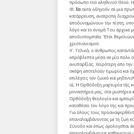
πρόσωπο τοῦ ἀληθινοῦ Θεοῦ. Ἡ
ΙΒ. Ὅλα αὐτὰ ὁδηγοῦν σὲ μιὰ πρ
κατάρρευση, ἀνατροπὴ διαχρον
ἀποδυναμώνουν τὴν πίστη, ὑποβ
λόγο καὶ τὸ ὄνομά Του ἀρχικὰ μ
ἀποδιοπομπαῖα. Ἔτσι θεμελιώνε
χριστιανισμοῦ.
ΙΓ. Τελικά, ὁ ἄνθρωπος καταντά
ἀπρόβλεπτα μέσα σὲ μία πολὺ σ
ἀνυπαρξίας. Χειρότερη ἀπὸ τὴν 
σκέψη ἀποτελοῦν τιμωρία καὶ ὄ
ἐπιλέγεις τὸν ζωικό καὶ μηδενιστ
ΙΔ. Ἡ Ὀρθόδοξη μαρτυρία τῆς κ
μοναστήρια μας, στὰ μυστήρια 
Ὀρθόδοξη θεολογία καὶ ἐμπειρία
καταθέσει τὸν λόγο της καὶ πρὸ
Γιὰ ὅλους τοὺς προαναφερθέντε
ἐπαναλαμβάνοντας μὲ τὴ ζωὴ καὶ 
Σύνοδο καὶ ὅπως ὁμολογεῖται ἔ
ἐπαναλαμβάνουμε καθημερινὰ μ