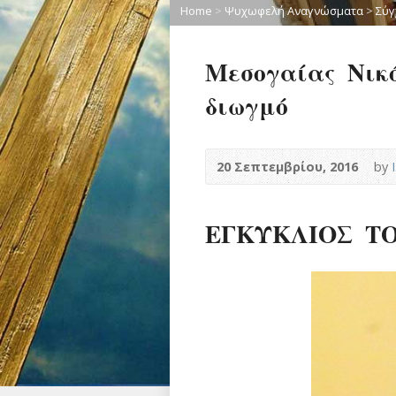
Home
>
Ψυχωφελή Αναγνώσματα
>
Σύγ
Μεσογαίας Νικό
διωγμό
20 Σεπτεμβρίου, 2016
by
ΕΓΚΥΚΛΙΟΣ Τ