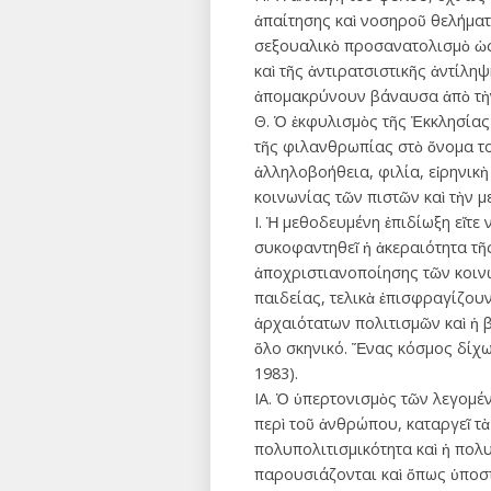
ἀπαίτησης καὶ νοσηροῦ θελήματ
σεξουαλικὸ προσανατολισμὸ ὡς 
καὶ τῆς ἀντιρατσιστικῆς ἀντίλ
ἀπομακρύνουν βάναυσα ἀπὸ τὴ
Θ. Ὁ ἐκφυλισμὸς τῆς Ἐκκλησίας
τῆς φιλανθρωπίας στὸ ὄνομα τ
ἀλληλοβοήθεια, φιλία, εἰρηνικ
κοινωνίας τῶν πιστῶν καὶ τὴν 
Ι. Ἡ μεθοδευμένη ἐπιδίωξη εἴτε
συκοφαντηθεῖ ἡ ἀκεραιότητα τῆ
ἀποχριστιανοποίησης τῶν κοινω
παιδείας, τελικὰ ἐπισφραγίζου
ἀρχαιότατων πολιτισμῶν καὶ ἡ 
ὅλο σκηνικό. Ἕνας κόσμος δίχ
1983).
ΙΑ. Ὁ ὑπερτονισμὸς τῶν λεγομέν
περὶ τοῦ ἀνθρώπου, καταργεῖ τ
πολυπολιτισμικότητα καὶ ἡ πολ
παρουσιάζονται καὶ ὅπως ὑποστ