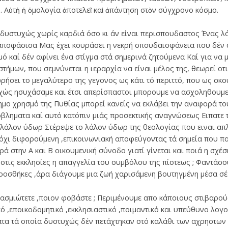
. Αὐτὴ ἡ ὁμολογία ἀποτελεῖ καὶ ἀπάντηση στὸν σύγχρονο κόσμο.
δυστυχώς χωρίς καρδιά όσο κι άν είναι περισπουδαστος Ένας λό
αποφάσισα Μας έχει κουράσει η νεκρή σπουδαιοφάνεια που δέν σ
ό καί δέν αφίνει ένα στίγμα στά σημερινά ζητούμενα Καί για να 
τήμων, που σεμνύνεται η ιεραρχία να είναι μέλος της, θεωρεί οτι
ωρήσει το μεγαλύτερο της γεγονος ως κάτι τό περιττό, που ως σκο
χώς ησυχάσαμε και έτσι απερίσπαστοι μπορουμε να ασχοληθουμε 
μο χρησμό της Πυθίας μπορεί κανείς να εκλάβει την αναφορά του 
βληματα καί αυτό κατόπιν μιάς προσεκτικής αναγνώσεως Ειπατε 
λάλον ύδωρ Στέρεψε το λάλον ύδωρ της θεολογίας που ειναι απλ
 όχι διφορούμενη ,επικοινωνιακή αποφεύγοντας τά σημεία που πο
 στην Α και Β οικουμενική σύνοδο γιατί γίνεται και ποιά η σχέσ
τις εκκλησίες η απαγγελία του συμβόλου της πίστεως ; Φαντάσο
προσθήκες ,άρα διάγουμε μια ζωή χαρισάμενη βουτηγμένη μέσα σ
ασμιώτετε ,ποιον φοβάστε ; Περιμένουμε απο κάποιους στιβαρο
κό ,εποικοδομητικό ,εκκλησιαστικό ,ποιμαντικό και υπεύθυνο λογ
τα τά οποία δυστυχώς δέν πετάχτηκαν στό καλάθι των αχρηστων Ε