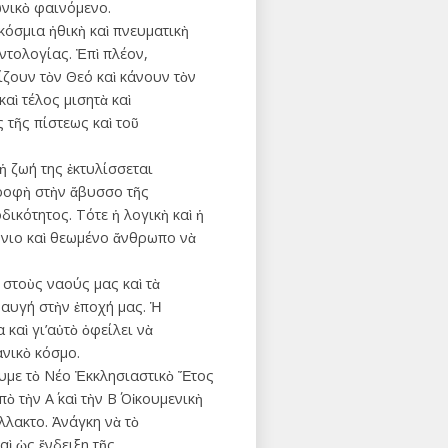
νικὸ φαινόμενο.
κόσμια ἠθικὴ καὶ πνευματικὴ
τολογίας. Ἐπὶ πλέον,
ζουν τὸν Θεό καὶ κάνουν τὸν
αὶ τέλος μισητὰ καὶ
τῆς πίστεως καὶ τοῦ
ἡ ζωή της ἐκτυλίσσεται
τροφὴ στὴν ἄβυσσο τῆς
ικότητος. Τότε ἡ λογικὴ καὶ ἡ
ώνιο καὶ θεωμένο ἄνθρωπο νὰ
 στοὺς ναούς μας καὶ τὰ
ραυγή στὴν ἐποχή μας. Ἡ
καὶ γι’αὐτὸ ὀφείλει νὰ
ανικὸ κόσμο.
ουμε τὸ Νέο Ἐκκλησιαστικὸ Ἔτος
 τὴν Α΄ καὶ τὴν Β΄ Οἰκουμενικὴ
λλακτο. Ἀνάγκη νὰ τὸ
ὶ ὡς ἔνδειξη τῆς