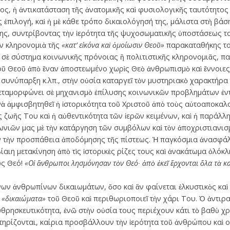
ος, ἡ ἀντικατάσταση τῆς ἀνατομικῆς καὶ φυσιολογικῆς ταυτότητος
ἐπιλογή, καὶ ἡ μὲ κάθε τρόπο δικαιολόγησή της, μάλιστα στὴ β
ηψης, συντρίβοντας τὴν ἱερότητα τῆς ψυχοσωματικῆς ὑποστάσεως 
ν κληρονομιὰ τῆς
«κατ’ εἰκόνα καὶ ὁμοίωσιν Θεοῦ»
παρακαταθήκης το
 σὲ σύστημα κοινωνικῆς πρόνοιας ἢ πολιτιστικῆς κληρονομιᾶς, π
οῦ Θεοῦ ἀπὸ ἕναν ἀποστεωμένο χωρὶς Θεὸ ἀνθρωπισμὸ καὶ ἔννοιε
ὴ συνύπαρξη κ.λπ., στὴν οὐσία καταργεῖ τὸν μυστηριακὸ χαρακτήρα
μεταμορφώνει σὲ μηχανισμὸ ἐπίλυσης κοινωνικῶν προβλημάτων ἐντ
 νὰ ἀμφισβητηθεῖ ἡ ἱστορικότητα τοῦ Χριστοῦ ἀπὸ τοὺς αὐτοαποκαλ
ς ζωῆς Του καὶ ἡ αὐθεντικότητα τῶν ἱερῶν κειμένων, καὶ ἡ παράλ
νιῶν μας μὲ τὴν κατάργηση τῶν συμβόλων καὶ τὸν ἀποχριστιανισμ
ν τὴν προσπάθεια ἀποδόμησης τῆς πίστεως. Ἡ παγκόσμια ἀνασφάλ
βίαιη μετακίνηση ἀπὸ τὶς ἱστορικὲς ρίζες τους καὶ ἀνακάτωμα ὁλ
ως Θεό!
«Οἱ ἄνθρωποι λησμόνησαν τὸν Θεό∙ ἀπὸ ἐκεῖ ἔρχονται ὅλα τὰ κ
ων ἀνθρωπίνων δικαιωμάτων, ὅσο καὶ ἂν φαίνεται ἑλκυστικὸς καὶ 
ὰ
«δικαιώματα»
τοῦ Θεοῦ καὶ περιθωριοποιεῖ τὴν χάρι Του. Ὁ ἀντιρατ
υθρησκευτικότητα, ἐνῶ στὴν οὐσία τους περιέχουν κάτι τὸ βαθὺ χρ
ηρίζονται, καίρια προσβάλλουν τὴν ἱερότητα τοῦ ἀνθρώπου καὶ 