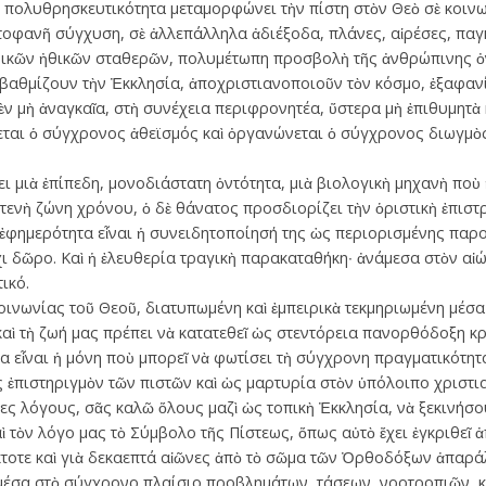
 πολυθρησκευτικότητα μεταμορφώνει τὴν πίστη στὸν Θεὸ σὲ κοινω
ωτοφανῆ σύγχυση, σὲ ἀλλεπάλληλα ἀδιέξοδα, πλάνες, αἱρέσες, παγ
ικῶν ἠθικῶν σταθερῶν, πολυμέτωπη προσβολὴ τῆς ἀνθρώπινης ὀν
αθμίζουν τὴν Ἐκκλησία, ἀποχριστιανοποιοῦν τὸν κόσμο, ἐξαφανί
ὲν μὴ ἀναγκαῖα, στὴ συνέχεια περιφρονητέα, ὕστερα μὴ ἐπιθυμητὰ κ
ται ὁ σύγχρονος ἀθεϊσμός καὶ ὀργανώνεται ὁ σύγχρονος διωγμὸς 
ει μιὰ ἐπίπεδη, μονοδιάστατη ὀντότητα, μιὰ βιολογικὴ μηχανὴ ποὺ 
τενὴ ζώνη χρόνου, ὁ δὲ θάνατος προσδιορίζει τὴν ὁριστικὴ ἐπισ
ἐφημερότητα εἶναι ἡ συνειδητοποίησή της ὡς περιορισμένης παροδ
χι δῶρο. Καὶ ἡ ἐλευθερία τραγικὴ παρακαταθήκη∙ ἀνάμεσα στὸν αἰ
ικό.
οινωνίας τοῦ Θεοῦ, διατυπωμένη καὶ ἐμπειρικὰ τεκμηριωμένη μέσα
καὶ τὴ ζωή μας πρέπει νὰ κατατεθεῖ ὡς στεντόρεια πανορθόδοξη κ
 εἶναι ἡ μόνη ποὺ μπορεῖ νὰ φωτίσει τὴ σύγχρονη πραγματικότητα 
ς ἐπιστηριγμὸν τῶν πιστῶν καὶ ὡς μαρτυρία στὸν ὑπόλοιπο χριστι
ς λόγους, σᾶς καλῶ ὅλους μαζὶ ὡς τοπικὴ Ἐκκλησία, νὰ ξεκινήσ
τὸν λόγο μας τὸ Σύμβολο τῆς Πίστεως, ὅπως αὐτὸ ἔχει ἐγκριθεῖ ἀπὸ
κτοτε καὶ γιὰ δεκαεπτά αἰῶνες ἀπὸ τὸ σῶμα τῶν Ὀρθοδόξων ἀπαρά
έσα στὸ σύγχρονο πλαίσιο προβλημάτων, τάσεων, νοοτροπιῶν, κα