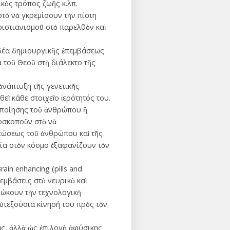
ικὸς τρόπος ζωῆς κ.λπ.
στὸ νὰ γκρεμίσουν τὴν πίστη
ριστιανισμοῦ στὸ παρελθὸν καὶ
ἰδέα δημιουργικῆς ἐπεμβάσεως
α τοῦ Θεοῦ στὴ διάλεκτο τῆς
ἀνάπτυξη τῆς γενετικῆς
εῖ κάθε στοιχεῖο ἱερότητός του.
νοποίησης τοῦ ἀνθρώπου ἢ
σκοποῦν στὸ νὰ
θεώσεως τοῦ ἀνθρώπου καὶ τῆς
σία στὸν κόσμο ἐξαφανίζουν τὸν
ain enhancing (pills and
εμβάσεις στὸ νευρικὸ καὶ
ιώκουν τὴν τεχνολογικὴ
τεξούσια κίνησή του πρὸς τὸν
ς, ἀλλὰ ὡς ἐπιλογὴ ἀφύσικης