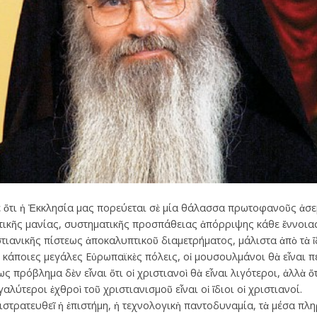
τε ὅτι ἡ Ἐκκλησία μας πορεύεται σὲ μία θάλασσα πρωτοφανοῦς ἀσ
ικῆς μανίας, συστηματικῆς προσπάθειας ἀπόρριψης κάθε ἔννοιας 
τιανικῆς πίστεως ἀποκαλυπτικοῦ διαμετρήματος, μάλιστα ἀπὸ τὰ ἴδ
σὲ κάποιες μεγάλες Εὐρωπαϊκὲς πόλεις, οἱ μουσουλμάνοι θὰ εἶναι 
 πρόβλημα δὲν εἶναι ὅτι οἱ χριστιανοὶ θὰ εἶναι λιγότεροι, ἀλλὰ ὅτ
γαλύτεροι ἐχθροὶ τοῦ χριστιανισμοῦ εἶναι οἱ ἴδιοι οἱ χριστιανοί.
πιστρατευθεῖ ἡ ἐπιστήμη, ἡ τεχνολογικὴ παντοδυναμία, τὰ μέσα πλ