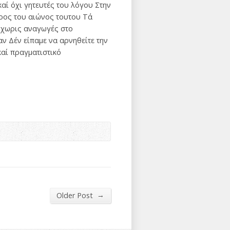
αί όχι γητευτές του λόγου Στην
ρος του αιώνος τουτου Τά
 χωρις αναγωγές στο
ν Δέν είπαμε να αρνηθείτε την
καί πραγματιστικό
→
Older Post