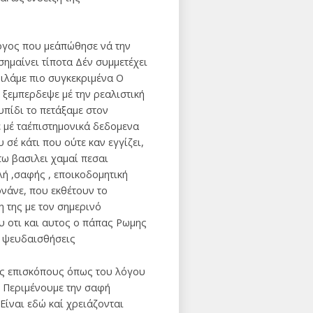
γος που με΄απώθησε νά την
ημαίνει τίποτα Δέν συμμετέχει
μιλάμε πιο συγκεκριμένα Ο
 ξεμπερδεψε μέ την ρεαλιστική
υπίδι το πετάξαμε στον
μέ τα΄επιστημονικά δεδομενα
σέ κάτι που ούτε καν εγγίζει,
τω βασιλει χαμαί πεσαι
ή ,σαφής , εποικοδομητική
νάνε, που εκθέτουν το
η της με τον σημερινό
υ οτι και αυτος ο πάπας Ρωμης
έ ψευδαισθήσεις
ύς επισκόπους όπως του λόγου
ο Περιμένουμε την σαφή
ίναι εδώ καί χρειάζονται