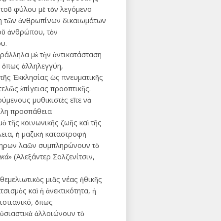
 τοῦ φύλου μὲ τὸν λεγόμενο
άση τῶν ἀνθρωπίνων δικαιωμάτων
τοῦ ἀνθρώπου, τὸν
υ.
αράλληλα μὲ τὴν ἀντικατάσταση
ς ὅπως ἀλληλεγγύη,
 τῆς Ἐκκλησίας ὡς πνευματικῆς
ελῶς ἐπίγειας προοπτικῆς.
ούμενους μυθικιστὲς εἴτε νὰ
ληλη προσπάθεια
ὸ τῆς κοινωνικῆς ζωῆς καὶ τῆς
εια, ἡ μαζικὴ καταστροφὴ
όκληρων λαῶν συμπληρώνουν τὸ
ακά»
(Ἀλεξάντερ Σολζενίτσιν,
θεμελιωτικὸς μιᾶς νέας ἠθικῆς
σισμὸς καὶ ἡ ἀνεκτικότητα, ἡ
ιστιανικό, ὅπως
οὐσιαστικὰ ἀλλοιώνουν τὸ