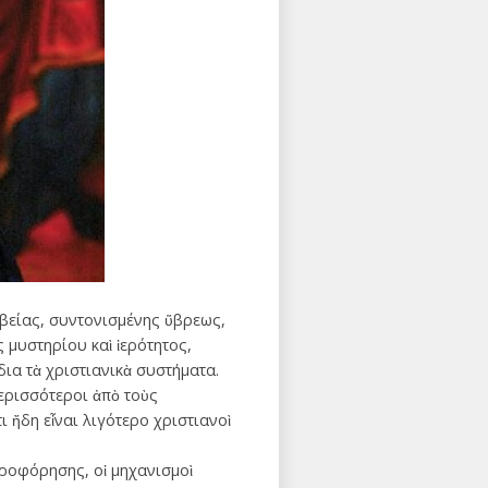
εβείας, συντονισμένης ὕβρεως,
μυστηρίου καὶ ἱερότητος,
ια τὰ χριστιανικὰ συστήματα.
περισσότεροι ἀπὸ τοὺς
ι ἤδη εἶναι λιγότερο χριστιανοὶ
ηροφόρησης, οἱ μηχανισμοὶ