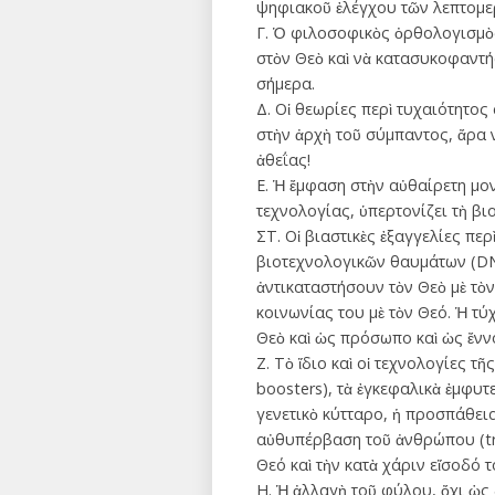
ψηφιακοῦ ἐλέγχου τῶν λεπτομερε
Γ. Ὁ φιλοσοφικὸς ὀρθολογισμὸς 
στὸν Θεὸ καὶ νὰ κατασυκοφαντήσ
σήμερα.
Δ. Οἱ θεωρίες περὶ τυχαιότητο
στὴν ἀρχὴ τοῦ σύμπαντος, ἄρα ν
ἀθεΐας!
Ε. Ἡ ἔμφαση στὴν αὐθαίρετη μον
τεχνολογίας, ὑπερτονίζει τὴ βι
ΣΤ. Οἱ βιαστικὲς ἐξαγγελίες π
βιοτεχνολογικῶν θαυμάτων (DNA
ἀντικαταστήσουν τὸν Θεὸ μὲ τὸν
κοινωνίας του μὲ τὸν Θεό. Ἡ τ
Θεὸ καὶ ὡς πρόσωπο καὶ ὡς ἔνν
Ζ. Τὸ ἴδιο καὶ οἱ τεχνολογίες τ
boosters), τὰ ἐγκεφαλικὰ ἐμφυ
γενετικὸ κύτταρο, ἡ προσπάθει
αὐθυπέρβαση τοῦ ἀνθρώπου (tr
Θεό καὶ τὴν κατὰ χάριν εἴσοδό 
Η. Ἡ ἀλλαγὴ τοῦ φύλου, ὄχι ὡς