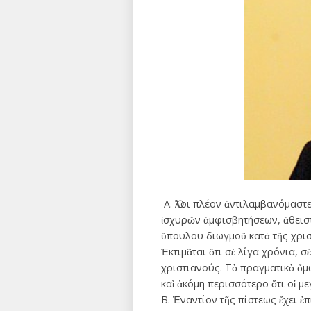
Α. Ὅλοι πλέον ἀντιλαμβανόμασ
ἰσχυρῶν ἀμφισβητήσεων, ἀθεϊστ
ὕπουλου διωγμοῦ κατὰ τῆς χρισ
Ἐκτιμᾶται ὅτι σὲ λίγα χρόνια, 
χριστιανούς. Τὸ πραγματικὸ ὅμως
καὶ ἀκόμη περισσότερο ὅτι οἱ με
Β. Ἐναντίον τῆς πίστεως ἔχει ἐ