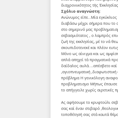
διαχρονικότητος τῆς Ἐκκλησίας
Σχόλιο αναγνώστη:
Ανώνυμος είπε…Μία εγκύκλιος 
διαβάσω μέχρι σήμερα που το 
στο σημερινό μας προβληματισμ
σεβασμιότατος , ο λαμπρός επισ
ζωή της εκκλησίας, μέ το νά θε
σκουπιδοτενεκέ και πλέον ευτυ
Μόνο ως αίνιγμα και ως αμφίση
απλά απηχεί τά πραγματικά προ
δαίδαλος αυλά…..απέσβετο καί 
,αγιοπνευματική ,διαφωτιστική
πρόβλημα Η γενικόλογη αναφορά
προβληματισμο Μήπως έπαυσε σ
το απήγγειλε χωρίς αιρετικές 
Ας αφήσουμε το κρυφτούλι σεβ
σας καί έναν στιβαρό ,θεολογι
τοποθέτησή σας στά καυτά θέμα