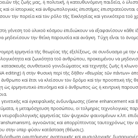
ιῶν τῆς ζωῆς μας, ἡ πολιτική, ἡ κατευθυνόμενη παιδεία, ὁ ὑλιστ
καὶ οἱ ἱστορικὲς καὶ ἀνθρωπολογικὲς ἐπιστῆμες ἐπιστρατεύονται 
ουν τὴν πορεία καὶ τὸν ρόλο τῆς Ἐκκλησίας καὶ γενικότερα τοῦ χ
ς στὴ γένεση τοῦ ὑλικοῦ κόσμου ἐπιδιώκουν νὰ ἐξαφανίσουν κάθε 
ὰ μηδενίσουν τὴν θεΐκὴ παρουσία καὶ ἀνάγκη. Τύχη εἶναι τὸ ὄνομ
ομερῆ ἑρμηνεία τῆς θεωρίας τῆς ἐξελίξεως, σὲ συνδυασμὸ μὲ τὴν 
ολογικότητα καὶ ζωικότητα τοῦ ἀνθρώπου, προκειμένου νὰ μηδενισθ
ερὶ κατασκευῆς συνθετικοῦ γονιδιώματος καὶ τεχνητῆς ζωῆς ἢ κλω
 editing) ἢ στὴν Φυσικὴ περὶ τῆς δῆθεν
«θεωρίας τῶν πάντων»
ἀπο
 ἄνθρωπο καὶ ἔτσι νὰ κλείσουν τὸν δρόμο καὶ τὴν προοπτικὴ τῆς 
ύχη ὡς ἑρμηνευτικὸ ἐπινόημα καὶ ὁ ἄνθρωπος ὡς ἡ κεντρικὴ παρου
οια.
ῆς γενετικῆς καὶ ἐγκεφαλικῆς ἐνδυνάμωσης (Gene enhancement καὶ Br
τεύματα, ἡ μεταμόσχευση προσώπου, οἱ τολμηρὲς τεχνολογικὲς παρ
α νευροβιολογικῆς ἑρμηνείας τῶν ψυχικῶν φαινομένων κ.λπ. ἐπιδ
anshumanism), ἀγνοῶντας καὶ ἀπορρίπτοντας ταυτοχρόνως τὴν αὐ
του στὴν ὑπὲρ φύσιν κατάσταση (θέωσις).
 διόρθωση ὑφιστάμενης ἀνατομικῆς καὶ φυσιολογικῆς δυσαρμονία