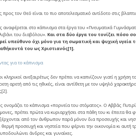
 προς τον Θεό είναι το πιο αποτελεσματικό αντίδοτο στις βλαπτι
ης αναφέρεται στο κάπνισμα στα έργα του «Πνευματικά Γυμνάσμα
«λιβάνι του διαβόλου».
Και στα δύο έργα του τονίζει πόσο σο
εί υπεύθυνο όχι μόνο για τη σωματική και ψυχική υγεία 
αθήκοντά του ως Χριστιανός[1].
ντας για το κάπνισμα
οι κληρικοί ανεξαιρέτως δεν πρέπει να καπνίζουν γιατί η χρήση τ
ρετη αρετή από τις ηθικές, είναι αντίθετη με τον υψηλό χαρακτήρα
[2].
 ονομάζει το κάπνισμα «πορνεία του στόματος». Ο Αββάς Πυτιρί
ίμονες, πρέπει πρώτα να κυριαρχήσει στα πάθη του κι έπειτα θα 
 εξέρχονται από τον άνθρωπον παρά μόνον δια προσευχής και νηστ
ε θερμή προσευχή και νηστεία που φέρνει την οικονομία κι αυτή 
 υποδουλώνει άνδρες και γυναίκες.