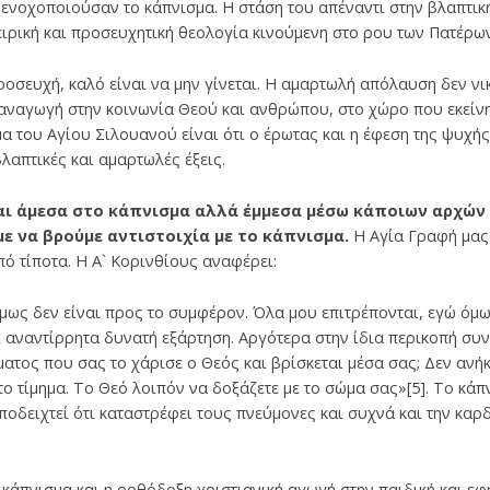
ν ενοχοποιούσαν το κάπνισμα. Η στάση του απέναντι στην βλαπτικ
πειρική και προσευχητική θεολογία κινούμενη στο ρου των Πατέρω
ροσευχή, καλό είναι να μην γίνεται. Η αμαρτωλή απόλαυση δεν νικ
αναγωγή στην κοινωνία Θεού και ανθρώπου, στο χώρο που εκείνη 
α του Αγίου Σιλουανού είναι ότι ο έρωτας και η έφεση της ψυχής
λαπτικές και αμαρτωλές έξεις.
αι άμεσα στο κάπνισμα αλλά έμμεσα μέσω κάποιων αρχών 
ε να βρούμε αντιστοιχία με το κάπνισμα.
Η Αγία Γραφή μας
πό τίποτα. Η Α` Κορινθίους αναφέρει:
μως δεν είναι προς το συμφέρον. Όλα μου επιτρέπονται, εγώ όμω
ι αναντίρρητα δυνατή εξάρτηση. Αργότερα στην ίδια περικοπή συνε
ατος που σας το χάρισε ο Θεός και βρίσκεται μέσα σας; Δεν ανήκ
 τίμημα. Το Θεό λοιπόν να δοξάζετε με το σώμα σας»[5]. Το κάπ
αποδειχτεί ότι καταστρέφει τους πνεύμονες και συχνά και την καρδ
 κάπνισμα και η ορθόδοξη χριστιανική αγωγή στην παιδική και εφ