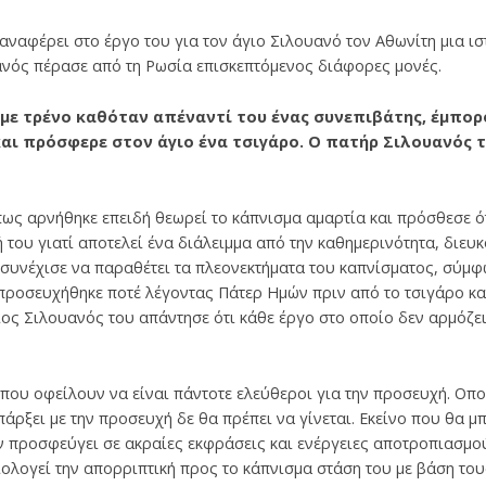
φέρει στο έργο του για τον άγιο Σιλουανό τον Αθωνίτη μια ιστ
ανός πέρασε από τη Ρωσία επισκεπτόμενος διάφορες μονές.
 με τρένο καθόταν απέναντί του ένας συνεπιβάτης, έμπορ
αι πρόσφερε στον άγιο ένα τσιγάρο. Ο πατήρ Σιλουανός τ
ως αρνήθηκε επειδή θεωρεί το κάπνισμα αμαρτία και πρόσθεσε ότ
του γιατί αποτελεί ένα διάλειμμα από την καθημερινότητα, διευκ
συνέχισε να παραθέτει τα πλεονεκτήματα του καπνίσματος, σύμφ
προσευχήθηκε ποτέ λέγοντας Πάτερ Ημών πριν από το τσιγάρο και
ος Σιλουανός του απάντησε ότι κάθε έργο στο οποίο δεν αρμόζε
που οφείλουν να είναι πάντοτε ελεύθεροι για την προσευχή. Οπο
άρξει με την προσευχή δε θα πρέπει να γίνεται. Εκείνο που θα
εν προσφεύγει σε ακραίες εκφράσεις και ενέργειες αποτροπιασμο
ιολογεί την απορριπτική προς το κάπνισμα στάση του με βάση του