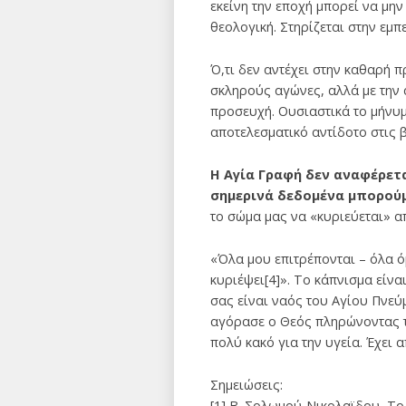
εκείνη την εποχή μπορεί να μη
θεολογική. Στηρίζεται στην εμ
Ό,τι δεν αντέχει στην καθαρή π
σκληρούς αγώνες, αλλά με την 
προσευχή. Ουσιαστικά το μήνυμ
αποτελεσματικό αντίδοτο στις β
Η Αγία Γραφή δεν αναφέρετ
σημερινά δεδομένα μπορούμ
το σώμα μας να «κυριεύεται» α
«Όλα μου επιτρέπονται – όλα ό
κυριέψει[4]». Το κάπνισμα είνα
σας είναι ναός του Αγίου Πνεύμ
αγόρασε ο Θεός πληρώνοντας το
πολύ κακό για την υγεία. Έχει 
Σημειώσεις:
[1] Β. Σολωμού-Νικολαϊδου, Το