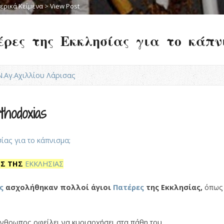
ερικά Κείμενα
>
View Post
έρες της Εκκλησίας για το κάπν
.Ν.Αγ.Αχιλλίου Λάρισας
hodoxias
ΕΣ ΤΗΣ
ΕΚΚΛΗΣΙΑΣ
ς
ασχολήθηκαν πολλοί άγιοι
Πατέρες
της Εκκλησίας,
όπως 
νθρωπος οφείλει να κυριαρχήσει στα πάθη του.