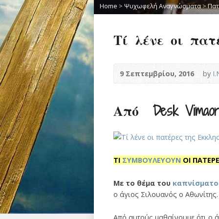
Home
>
Ψυχωφελή Αναγνώσματα
>
Πατ
Τί λένε οι πατ
9 Σεπτεμβρίου, 2016
by
Ι
Από Desk Vimaort
ΤΙ
ΣΥΜΒΟΥΛΕΥΟΥΝ
ΟΙ ΠΑΤΕΡ
Με το θέμα του
καπνίσματο
ο άγιος Σιλουανός ο Αθωνίτης.
Από αυτούς μαθαίνουμε ότι ο ά