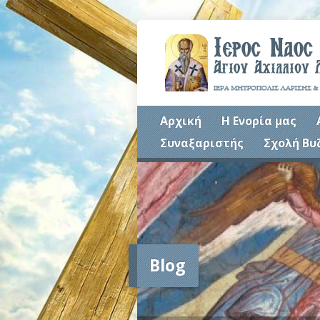
Αρχική
Η Ενορία μας
Συναξαριστής
Σχολή Βυ
Blog