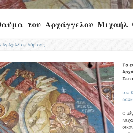
Θαύμα του Αρχάγγελου Μιχαήλ (
.Ν.Αγ.Αχιλλίου Λάρισας
Το ε
Αρχά
Σεπτ
του 
δασ
O μέ
Mιχα
οικο