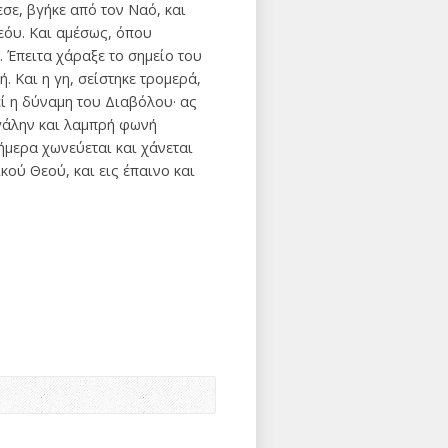
σε, βγήκε από τον Nαό, και
Θεόυ. Kαι αμέσως, όπου
 Έπειτα χάραξε το σημείο του
 Kαι η γη, σείστηκε τρομερά,
εί η δύναμη του Διαβόλου· ας
εγάλην και λαμπρή φωνή
ήμερα χωνεύεται και χάνεται
κού Θεού, και εις έπαινο και