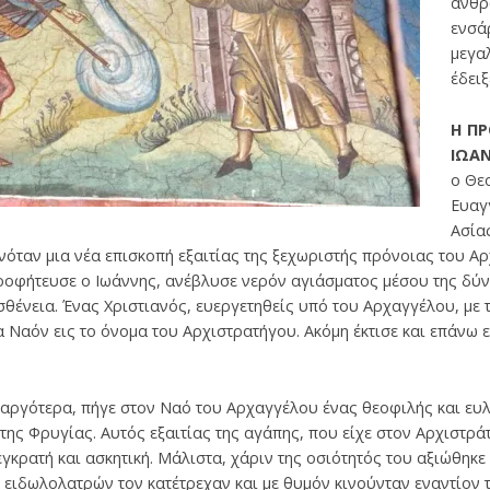
ανθρ
ενσά
μεγα
έδειξ
Η ΠΡ
ΙΩΑ
ο Θε
Eυαγ
Ασίας
ινόταν μια νέα επισκοπή εξαιτίας της ξεχωριστής πρόνοιας του Α
προφήτευσε ο Ιωάννης, ανέβλυσε νερόν αγιάσματος μέσου της δύ
θένεια. Ένας Xριστιανός, ευεργετηθείς υπό του Aρχαγγέλου, με τ
να Nαόν εις το όνομα του Aρχιστρατήγου. Ακόμη έκτισε και επάνω 
α αργότερα, πήγε στον Nαό του Aρχαγγέλου ένας θεοφιλής και ευ
της Φρυγίας. Αυτός εξαιτίας της αγάπης, που είχε στον Aρχιστρά
γκρατή και ασκητική. Μάλιστα, χάριν της οσιότητός του αξιώθηκε
ν ειδωλολατρών τον κατέτρεχαν και με θυμόν κινούνταν εναντίον 