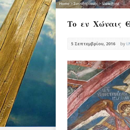
Home
>
Συναξαριστής
>
View Post
Το εν Χώναις 
5 Σεπτεμβρίου, 2016
by
Ι