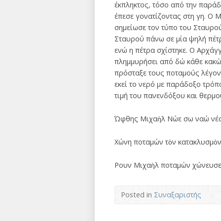
έκπληκτος, τόσο από την παράδ
έπεσε γονατίζοντας στη γη. O M
σημείωσε τον τύπο του Σταυρού
Σταυρού πάνω σε μία ψηλή πέτρ
ενώ η πέτρα σχίστηκε. O Aρχάγγ
πλημμυρήσει από δώ κάθε κακών
πρόσταξε τους ποταμούς λέγοντ
εκεί το νερό με παράδοξο τρόπο
τιμή του πανενδόξου και θερμο
Ώφθης Μιχαὴλ Νώε σω ναώ νέο
Χώνη ποταμών τὸν κατακλυσμὸν
Ρουν Μιχαὴλ ποταμών χώνευσε,
Posted in
Συναξαριστής