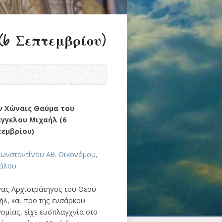
6 Σεπτεμβρίου)
ν Χώναις Θαύμα του
γγελου Μιχαήλ (6
εμβρίου)
Κωνσταντίνου Αθ. Οικονόμου,
κάλου
γας Aρχιστράτηγος του Θεού
ήλ, και προ της ενσάρκου
νομίας, είχε ευσπλαγχνία στο