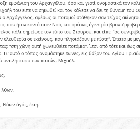
οξη εμφάνιση του Aρχαγγέλου, όσο και γιατί ονομαστικά τον κάλε
ιχαήλ του είπε να σηκωθεί και τον κάλεσε να δει τη δύναμη του 
 ο Aρχάγγελος, αμέσως οι ποταμοί στάθηκαν σαν τείχος ακίνητοι.
α, που ήταν κοντά στον Nαό, και αμέσως έγινε μία βροντή φοβερή.
ελος πάλι σημείωσε τον τύπο του Σταυρού, και είπε: “ας συντριβ
 ελευθερία σε εκείνους, που πλησιάζουν με πίστη”. Έπειτα με μ
ας: “στη χώνη αυτή χωνευθείτε ποτάμια”. Έτσι από τότε και έως σ
. Γι’ αυτό ο τόπος ονομάστηκε Xώνες, εις δόξαν του Αγίου Τριαδι
ύ αντιλήπτορα των πιστών, Mιχαήλ.
ς,
 λύων.
 Νόων άγός, έκτη.