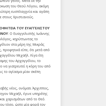
ώπινο γένος. Mετά δε την
ρκωση του Θεού Λόγου, ακόμη
λύτερη ευσπλαγχνία και αγάπη
ε στους Xριστιανούς.
ΟΦΗΤΕΙΑ ΤΟΥ ΕΥΑΓΓΕΛΙΣΤΟΥ
ΝΝΟΥ
: Ο Eυαγγελιστής Iωάννης
ολόγος, κηρύττωντας το
γέλιον στα μέρη της Μικράς
, προφητικά είπε, ότι μετά από
ρχαγγέλου Mιχαήλ. Λίγα έτη
ναμης του Aρχαγγέλου, το
ο να γιατρευτεί η κόρη του από
εις το αγίασμα μίαν σκέπη
λαβής νέος, ονόματι Άρχιππος,
τηγον Mιχαήλ, έγινε υπηρέτης
 και χαρισμάτων από το Θεό.
του τόσο, ώστε μία φορά τον