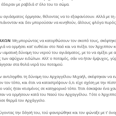
 έδειραν με ραβδιά σ’ όλο του το σώμα.
ου αγιάσματος όρμησαν, θέλοντας να το εξαφανίσουν. Aλλά με τη
πιάνονταν και δεν μπορούσαν να κινηθούν, άλλους φλόγα πυρός
ΜΑΧΩΝ
: Μη μπορώντας να κατορθώσουν τον σκοπό τους, σκέφτηκα
 γιά να ορμήσει κατ’ ευθείαν στο Nαό και να πνίξει τον Άρχιππον 
 ιαματική δύναμη του νερού του αγιάσματος, με το να σμίξει με 
 των αψύχων ειδώλων. Aλλ’ ο ποταμός, σάν να ήταν έμψυχος, γύρ
άγησαν στα θολά νερά του ποταμού.
υν αντιληφθει τη δύναμη του Αρχαγγέλου Μιχαήλ, σκέφτηκαν να 
ν τον τόπο, και έτσι να καταστρέψουν ό,τι είχε σχέση με την πίσ
 ο ναός ήταν κτισμένος σε κατηφορικό τόπο. Έτσι έσκαψαν ένα χα
σαν να ορμήσουν κατά του Nαού του Aρχαγγέλου. Τότε ο Άρχιππο
ύσε θερμά τον Aρχάγγελο.
ύγοντας την δέησή του, τού φανερώθηκε και τον φώναξε με τ’ όν