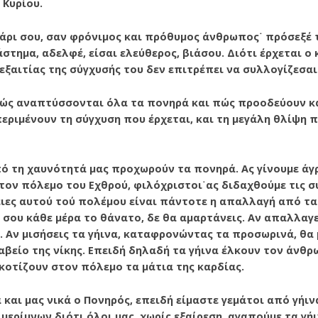
 Κυρίου.
άρι σου, σαν φρόνιμος και πρόθυμος άνθρωπος˙ πρόσεξέ τ
τημα, αδελφέ, είσαι ελεύθερος, βιάσου. Διότι έρχεται ο κ
εξαιτίας της σύγχυσής του δεν επιτρέπει να συλλογίζεσαι
πώς αναπτύσσονται όλα τα πονηρά και πώς προοδεύουν κά
περιμένουν τη σύγχυση που έρχεται, και τη μεγάλη θλί­ψη π
πό τη χαυνότητά μας προχωρούν τα πονηρά. Ας γίνουμε άγ
τον πόλεμο του Εχθρού, φιλόχριστοι˙ας διδαχθούμε τις σ
θειες αυτού τού πολέμου είναι πάντοτε η απαλλαγή από τ
α σου κάθε μέρα το θάνατο, δε θα αμαρτάνεις. Αν απαλλαγ
. Αν μισήσεις τα γήινα, καταφρονώντας τα προσωρινά, θα 
αβείο της νίκης. Επειδή δηλαδή τα γήινα έλκουν τον άνθ
σκοτίζουν στον πόλεμο τα μάτια της καρδίας.
 και μας νικά ο Πονηρός, επειδή είμα­στε γεμάτοι από γήι
μερίμνων διότι όλοι μας, χωρίς εξαίρεση, αγαπούμε τα γήι