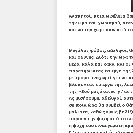
Αγαπητοί, ποια ωφέλεια βρή
την ώρα του χωρισμού, όταν
και να την χωρίσουν από το
Μεγάλος φόβος, αδελφοί, θα
και οδύνες. Διότι την ώρα 
μέρα, καλά και κακά, και ο
παρατηρώντας τα έργα της δ
με τρόμο αναχωρεί για να π
βλέποντας τα έργα της, λέε
της· «Εσύ μας έκανες· γι’ αυ
Ας μισήσουμε, αδελφοί, αυτή
σε ποια ώρα θα συμβεί ο θά
μάλιστα, καθώς εμείς βαδίζ
πάρουν την ψυχή από το σώμ
η ψυχή του είναι γεμάτη αμα
Γι’ αυτό παρακαλώ, αδελ­φοί