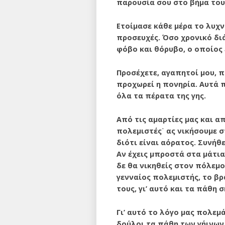
παρουσία σου στο βήμα του
Ετοίμασε κάθε μέρα το λυχν
προσευχές. Όσο χρονικό διάσ
φόβο και θόρυβο, ο οποίος 
Προσέχετε, αγαπητοί μου, 
προχωρεί η πονη­ρία. Αυτά 
όλα τα πέρατα της γης.
Από τις αμαρτίες μας και α
πολεμιστές˙ ας νικήσουμε σ
διότι είναι αόρατος. Συνή
Αν έχεις μπρο­στά στα μάτι
δε θα νικηθείς στον πόλεμο
γενναίος πολεμιστής, το βρ
τους, γι’ αυτό και τα πάθη 
Γι’ αυτό το λόγο μας πολεμά
δούλοι τα πάθη των γήι­νων 