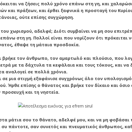
ρόκειται να ζήσεις πολύ χρόνο επά­νω στη γη, και χαλαρώσ
ν και πράξεων, και έρθει ξαφνικά η προσταγή του Κυρίου
ετάνοιας, ούτε επίσης συγχώρηση.
α του χωρισμού, αδελφέ; Διότι συμβαίνει να μη σου επιτρέ
 επάνω στη γη. Πολλοί είναι που νομί­ζουν ότι πρόκειται
άνατος, έθαψε τη μάταια προσδοκία.
ι βρήκε τον άνθρωπο, τον αμαρτωλό και πλούσιο, που λο
μετρά με τα δάχτυλα τα κεφάλαια και τους τόκους, και να 
τα αναλογεί σε πολλά χρόνια.
 σε μια στιγμή εξαφάνισε συγχρόνως όλο τον υπολογι­σμό
ού. Ήρθε επίσης ο θάνατος και βρήκε τον δίκαιο και όσιο
 προσευχή και τη νηστεία.
στα μάτια σου το θάνατο, αδελφέ μου, και να μη φοβάσαι
ι συ πάντοτε, σαν συνετός και πνευματικός άνθρωπος, κα