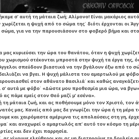
καμε σ’ αυτή τη μάταια ζωή; Αλίμονο! Είναι μακάριος αυ
 χωρίζεται η ψυχή από το σώμα της˙ διότι έρ­χονται οι Άγ
 σώμα, για να την παρουσιάσουν στο φοβερό βήμα και στο
 μας κυριεύσει την ώρα του θανά­του, όταν η ψυχή χωρίζ
του χωρισμού στέκονται μπροστά στην ψυχή τα έργα της, ό
ι Άγγελοι σπεύδουν βιαστικά να την βγάλουν έξω από το σ
ειλιάζει να βγει. Η ψυχή μάλιστα του αμαρτωλού με φόβο
αρουσιασθεί στον αθάνατο Βασιλιά˙ και καθώς αναγκάζετα
ι σ’ αυτά με φόβο˙ «Δώστε μου προθεσμία μια ώρα, να βγω»
τό ας πάμε εμείς στον Θεό μαζί μ’ εσένα».
 τη μάταια ζωή, και ας ποθήσου­με μόνο τον Χριστό, τον ά
νατός μας. Κανείς από μας δε γνωρίζει την ώρα ή τη μέρα 
ουμε και χαιρόμαστε αμέριμνα τις απολαύσεις στη γη, έρχ
α˙ και αναχωρεί ο αμαρτωλός απ’ αυτό τον κόσμο τη μέρα
ρτίες και δεν έχει παρρησία.
, ας γίνουμε ελεύθεροι και ας μη διατηρούμε τη δουλεία α