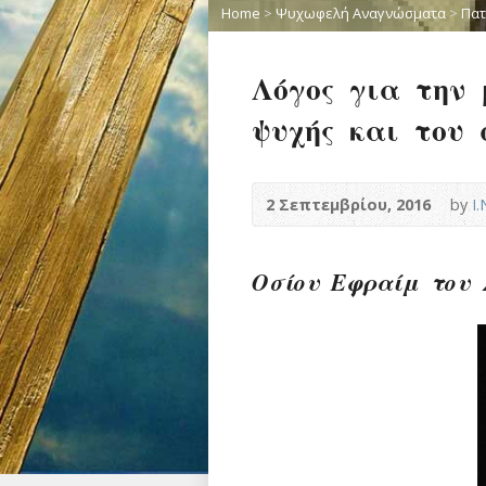
Home
>
Ψυχωφελή Αναγνώσματα
>
Πατ
Λόγος για την 
ψυχής και του 
2 Σεπτεμβρίου, 2016
by
Ι
Οσίου Εφραίμ του 