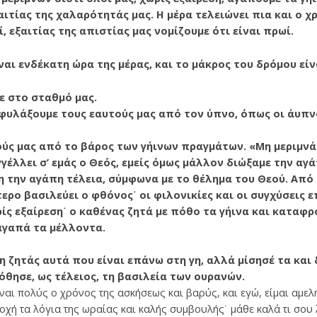
αιτίας της χα­λαρότητάς μας. Η μέρα τελειώνει πια και ο 
, εξαιτίας της απιστίας μας νο­μίζουμε ότι είναι πρωί.
ναι ενδέκατη ώρα της μέρας, και το μάκρος του δρόμου εί
ε στο σταθμό μας.
 φυλάξουμε τους εαυ­τούς μας από τον ύπνο, όπως οι άυπν
ς μας από το βά­ρος των γήινων πραγμάτων. «Μη μεριμνάτε
έλλει σ’ εμάς ο Θεός, εμείς όμως μάλλον διώξαμε την αγά
γη την αγάπη τέλεια, σύμφωνα με το θέλημα του Θεού. Απ
τερο βασιλεύει ο φθόνος˙ οι φιλονικίες και οι συγχύσεις 
ίς εξαίρεση˙ ο κα­θένας ζητά με πόθο τα γήινα και καταφρ
αγαπά τα μέλλοντα.
Μη ζητάς αυτά που είναι επάνω στη γη, αλλά μίσησέ τα και
πόθησε, ως τέλειος, τη βασιλεία των ουρανών.
ναι πολύς ο χρόνος της ασκήσεως και βαρύς, και εγώ, είμαι αμελ
χή τα λόγια της ωραίας και καλής συμβουλής˙ μάθε καλά τι σου 