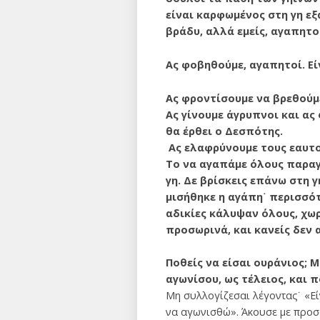
είναι καρφωμένος στη γη εξ
βράδυ, αλλά εμείς, αγαπητοί
Ας φοβηθούμε, αγαπητοί. Εί
Ας φροντίσουμε να βρεθούμ
Ας γίνουμε άγρυπνοι και ας
θα έρθει ο Δεσπότης.
Ας ελαφρύνουμε τους εαυτού
Το να αγαπάμε όλους παραγγ
γη. Δε βρίσκεις επάνω στη 
μισήθηκε η αγάπη˙ πε­ρισσό
αδικίες κάλυψαν όλους, χωρ
προσωρινά, και κανείς δεν 
Ποθείς να είσαι ουράνιος; 
αγωνίσου, ως τέλειος, και 
Μη συλλογίζεσαι λέγοντας˙ «Εί
να αγωνισθώ». Άκουσε με προσο