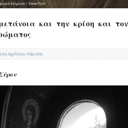
ερικά Κείμενα
>
View Post
μετάνοια και την κρίση και το
σώματος
.Ν.Αγ.Αχιλλίου Λάρισας
Σύρου