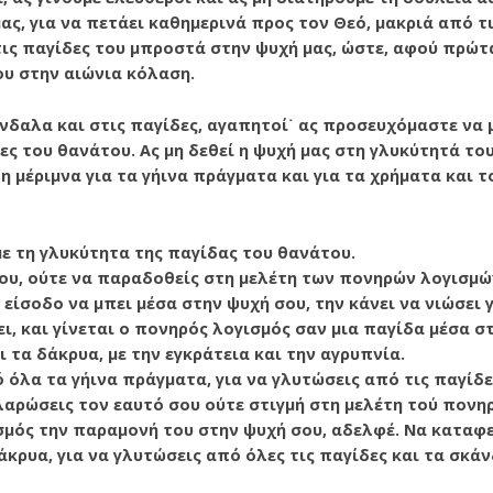
ς, για να πετά­ει καθημερινά προς τον Θεό, μακριά από τι
ις παγίδες του μπροστά στην ψυχή μας, ώστε, αφού πρώτα
ου στην αιώνια κόλαση.
δαλα και στις παγίδες, αγαπητοί˙ ας προσευχόμαστε να μη
δες του θανάτου. Ας μη δεθεί η ψυχή μας στη γλυκύτητά το
η μέριμνα για τα γήινα πράγματα και για τα χρήματα και τ
με τη γλυκύτητα της παγίδας του θανάτου.
ου, ούτε να παρα­δοθείς στη μελέτη των πονηρών λογισμώ
 είσοδο να μπει μέσα στην ψυχή σου, την κάνει να νιώσει 
ι, και γίνεται ο πονηρός λογισμός σαν μια παγίδα μέσα στ
ι τα δάκρυα, με την εγκράτεια και την αγρυπνία.
 όλα τα γήινα πράγματα, για να γλυτώσεις από τις παγίδε
λαρώσεις τον εαυτό σου ούτε στιγμή στη μελέτη τού πονηρ
σμός την πα­ραμονή του στην ψυχή σου, αδελφέ. Να καταφ
άκρυα, για να γλυτώσεις από όλες τις παγίδες και τα σκά