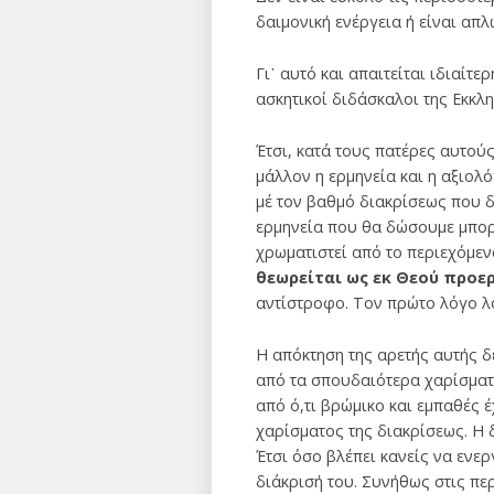
δαιμονική ενέργεια ή είναι απ
Γι᾽ αυτό και απαιτείται ιδιαίτ
ασκητικοί διδάσκαλοι της Εκκλη
Έτσι, κατά τους πατέρες αυτού
μάλλον η ερμηνεία και η αξιολ
μέ τον βαθμό διακρίσεως που δ
ερμηνεία που θα δώσουμε μπορ
χρωματιστεί από το περιεχόμεν
θεωρείται ως εκ Θεού προε
αντίστροφο. Τον πρώτο λόγο λο
Η απόκτηση της αρετής αυτής δ
από τα σπουδαιότερα χαρίσματα
από ό,τι βρώμικο και εμπαθές 
χαρίσματος της διακρίσεως. Η
Έτσι όσο βλέπει κανείς να ενερ
διάκρισή του. Συνήθως στις πε