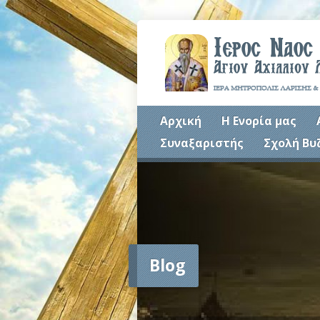
Αρχική
Η Ενορία μας
Συναξαριστής
Σχολή Βυ
Blog