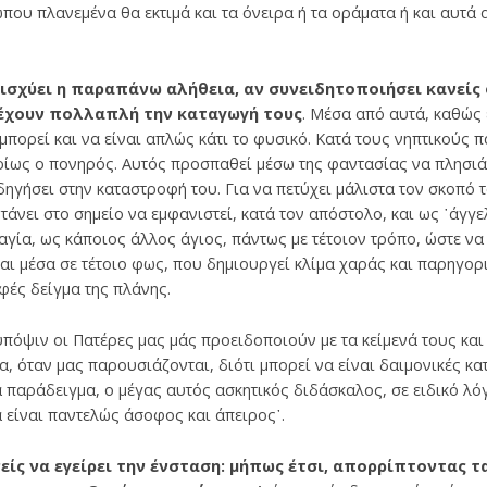
που πλανεμένα θα εκτιμά και τα όνειρα ή τα οράματα ή και αυτά
ισχύει η παραπάνω αλήθεια, αν συνειδητοποιήσει κανείς 
 έχουν πολλαπλή την καταγωγή τους
. Μέσα από αυτά, καθώς 
μπορεί και να είναι απλώς κάτι το φυσικό. Κατά τους νηπτικούς π
ρίως ο πονηρός. Αυτός προσπαθεί μέσω της φαντασίας να πλησιάσ
ηγήσει στην καταστροφή του. Για να πετύχει μάλιστα τον σκοπό τ
τάνει στο σημείο να εμφανιστεί, κατά τον απόστολο, και ως ῾άγγ
αγία, ως κάποιος άλλος άγιος, πάντως με τέτοιον τρόπο, ώστε να
ται μέσα σε τέτοιο φως, που δημιουργεί κλίμα χαράς και παρηγορ
φές δείγμα της πλάνης.
πόψιν οι Πατέρες μας μάς προειδοποιούν με τα κείμενά τους και
, όταν μας παρουσιάζονται, διότι μπορεί να είναι δαιμονικές κα
α παράδειγμα, ο μέγας αυτός ασκητικός διδάσκαλος, σε ειδικό λό
α είναι παντελώς άσοφος και άπειρος᾽.
είς να εγείρει την ένσταση: μήπως έτσι, απορρίπτοντας τ