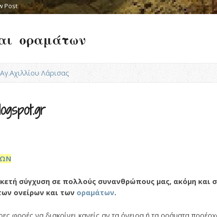
w Post
και οραμάτων
Ν.Αγ.Αχιλλίου Λάρισας
ogspot.gr
ΡΩΝ
ρκετή σύγχυση σε πολλούς συνανθρώπους μας, ακόμη και 
 των ονείρων και των
οραμάτων
.
ερες φορές να διακρίνει κανείς αν τα όνειρα ή τα οράματα προέρ