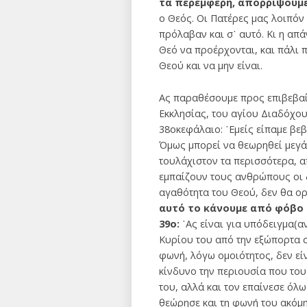
τα περεμφερή, απορρίψουμε
ο Θεός. Οι Πατέρες μας λοιπόν
πρόλαβαν και σ᾽ αυτό. Κι η απά
Θεό να προέρχονται, και πάλι π
Θεού και να μην είναι.
Ας παραθέσουμε προς επιβεβαί
Εκκλησίας, του αγίου Διαδόχου
38οκεφάλαιο: ῾Εμείς είπαμε βε
Όμως μπορεί να θεωρηθεί μεγάλη
τουλάχιστον τα περισσότερα, α
εμπαίζουν τους ανθρώπους οι 
αγαθότητα του Θεού, δεν θα ορ
αυτό το κάνουμε από φόβο μ
39ο:
῾Ας είναι για υπόδειγμα(
Κυρίου του από την εξώπορτα 
φωνή, λόγω ομοιότητος, δεν είν
κίνδυνο την περιουσία που του
του, αλλά και τον επαίνεσε όλω
θεώρησε και τη φωνή του ακόμη