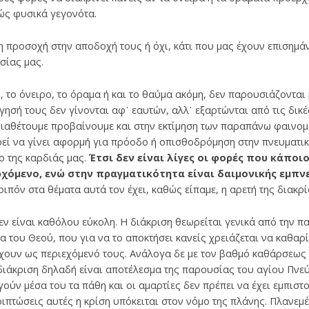
λώς φυσικά γεγονότα.
ερη προσοχή στην αποδοχή τους ή όχι, κάτι που μας έχουν επισημάν
σίας μας.
ς, το όνειρο, το όραμα ή και το θαύμα ακόμη, δεν παρουσιάζονται
όγησή τους δεν γίνονται αφ᾽ εαυτών, αλλ᾽ εξαρτώνται από τις δι
ιαθέτουμε προβαίνουμε και στην εκτίμηση των παραπάνω φαινομέ
εί να γίνει αφορμή για πρόοδο ή οπισθοδρόμηση στην πνευματικ
ο της καρδιάς μας.
Έτσι δεν είναι λίγες οι φορές που κάποι
ρχόμενο, ενώ στην πραγματικότητα είναι δαιμονικής εμπν
ιπόν στα θέματα αυτά τον έχει, καθώς είπαμε, η αρετή της διακρ
εν είναι καθόλου εύκολη. Η διάκριση θεωρείται γενικά από την 
 του Θεού, που για να το αποκτήσει κανείς χρειάζεται να καθαρίσ
έχουν ως περιεχόμενό τους. Ανάλογα δε με τον βαθμό καθάρσεως 
 διάκριση δηλαδή είναι αποτέλεσμα της παρουσίας του αγίου Πνε
γούν μέσα του τα πάθη και οι αμαρτίες δεν πρέπει να έχει εμπιστο
ριπτώσεις αυτές η κρίση υπόκειται στον νόμο της πλάνης. Πλανεμέ