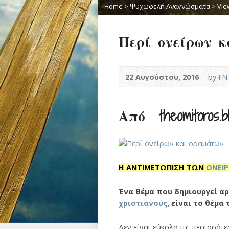
Home
>
Ψυχωφελή Αναγνώσματα
>
Vie
Περί ονείρων 
22 Αυγούστου, 2016
by
Ι.
Από theomitoros.bl
Η ΑΝΤΙΜΕΤΩΠΙΣΗ ΤΩΝ
ΟΝΕΙ
Ένα θέμα που δημιουργεί α
χριστιανούς
, είναι το θέμα
Δεν είναι εύκολο τις περισσότ