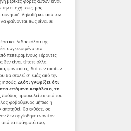
πηγή μερικές φορές αυτών είναι
ν την εποχή τους, μας
ι αρνητική. Δηλαδή και από τον
ί να φαίνονται πως είναι εκ
έρα και Διδασκάλου της
έει συγκεκριμένα στο
από πεπειραμένους Γέροντες.
α δεν είναι τίποτε άλλο,
ίπα, φαντασίες, διά των οποίων
υ θα σταλεί σ᾽ εμάς από την
 Ιησούς.
Διότι γνωρίζει ότι
 στο επόμενο κεφάλαιο, το
ς δούλος προσκαλείται υπό του
ούλος φοβούμενος μήπως η
ν απατηθεί, θα εκθέσει σε
νον δεν οργίσθηκε εναντίον
ε από τα πράγματά του,