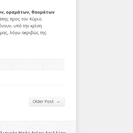
ων, οραμάτων, θαυμάτων
άπης προς τον Κύριο.
ένουν, υπό την κρίση
 μας, λόγω ακριβώς της
→
Older Post
λιτικός Ναός Αγίου Αχιλλίου