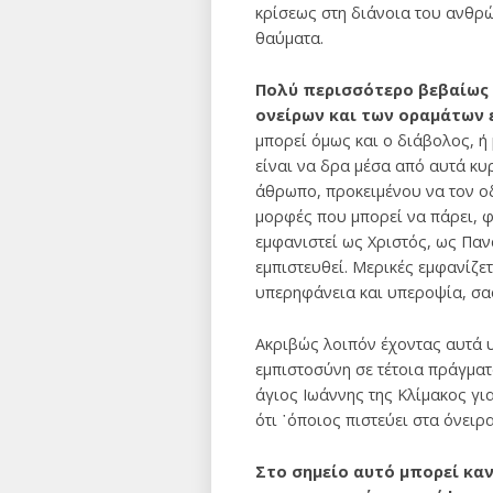
κρίσεως στη διάνοια του ανθρώ
θαύματα.
Πολύ περισσότερο βεβαίως 
ονείρων και των οραμάτων
μπορεί όμως και ο διάβολος, ή 
είναι να δρα μέσα από αυτά κυ
άθρωπο, προκειμένου να τον οδ
μορφές που μπορεί να πάρει, φ
εμφανιστεί ως Χριστός, ως Παν
εμπιστευθεί. Μερικές εμφανίζε
υπερηφάνεια και υπεροψία, σα
Ακριβώς λοιπόν έχοντας αυτά υ
εμπιστοσύνη σε τέτοια πράγματα
άγιος Ιωάννης της Κλίμακος γι
ότι ῾όποιος πιστεύει στα όνειρ
Στο σημείο αυτό μπορεί καν