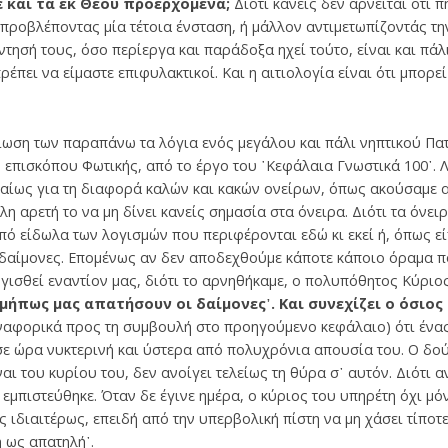
 και τα εκ Θεού προερχόμενα;
Διότι κανείς δεν αρνείται ότι 
 προβλέποντας μία τέτοια ένσταση, ή μάλλον αντιμετωπίζοντάς τη
ντησή τους, όσο περίεργα και παράδοξα ηχεί τούτο, είναι και πάλ
ρέπει να είμαστε επιφυλακτικοί. Και η αιτιολογία είναι ότι μπορε
ωση των παραπάνω τα λόγια ενός μεγάλου και πάλι νηπτικού Πατ
 επισκόπου Φωτικής, από το έργο του ῾Κεφάλαια Γνωστικά 100᾽. Λ
βαίως για τη διαφορά καλών και κακών ονείρων, όπως ακούσαμε 
 αρετή το να μη δίνει κανείς σημασία στα όνειρα. Διότι τα όνειρ
πό είδωλα των λογισμών που περιφέρονται εδώ κι εκεί ή, όπως ε
δαίμονες. Επομένως αν δεν αποδεχθούμε κάποτε κάποιο όραμα πο
γισθεί εναντίον μας, διότι το αρνηθήκαμε, ο πολυπόθητος Κύριος
ήπως μας απατήσουν οι δαίμονες᾽. Και συνεχίζει ο όσιος
αναφορικά προς τη συμβουλή στο προηγούμενο κεφάλαιο) ότι ένα
σε ώρα νυκτερινή και ύστερα από πολυχρόνια απουσία του. Ο δ
αι του κυρίου του, δεν ανοίγει τελείως τη θύρα σ᾽ αυτόν. Διότι α
 εμπιστεύθηκε. Όταν δε έγινε ημέρα, ο κύριος του υπηρέτη όχι μό
ς ιδιαιτέρως, επειδή από την υπερβολική πίστη να μη χάσει τίποτ
 ως απατηλή᾽.