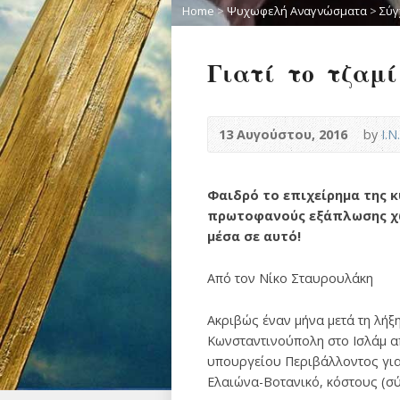
Home
>
Ψυχωφελή Αναγνώσματα
>
Σύγ
Γιατί το τζαμί
13 Αυγούστου, 2016
by
Ι.
Φαιδρό το επιχείρημα της 
πρωτοφανούς εξάπλωσης χώρ
μέσα σε αυτό!
Από τον Νίκο Σταυρουλάκη
Ακριβώς έναν μήνα μετά τη λήξ
Κωνσταντινούπολη στο Ισλάμ α
υπουργείου Περιβάλλοντος για 
Ελαιώνα-Βοτανικό, κόστους (σύ