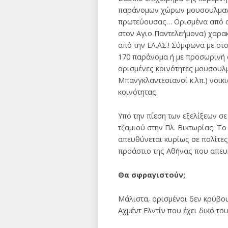
παράνομων χώρων μουσουλμανικ
πρωτεύουσας… Ορισμένα από αυ
στον Αγιο Παντελεήμονα) χαρακ
από την ΕΛ.ΑΣ.! Σύμφωνα με στ
170 παράνομα ή με προσωρινή ά
ορισμένες κοινότητες μουσουλμ
Μπανγκλαντεσιανοί κ.λπ.) νοικ
κοινότητας.
Υπό την πίεση των εξελίξεων σ
τζαμιού στην Πλ. Βικτωρίας. Το
απευθύνεται κυρίως σε πολίτες
προάστιο της Αθήνας που απευ
Θα σφραγιστούν;
Μάλιστα, ορισμένοι δεν κρύβο
Αχμέντ Ελντίν που έχει δικό το