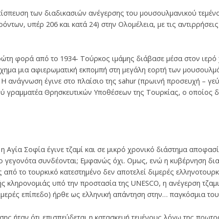
ίσπευση των διαδικασιών ανέγερσης του μουσουλμανικού τεμένο
ντων, υπέρ 206 και κατά 24) στην Ολομέλεια, με τις αντιρρήσεις
πρώτη φορά από το 1934- Τούρκος ιμάμης διάβασε μέσα στον ιερό
σχημα μια αφιερωματική εκπομπή στη μεγάλη εορτή των μουσουλμ
. Η ανάγνωση έγινε στο πλαίσιο της sahur (πρωινή προσευχή – γε
κού γραμματέα Θρησκευτικών Υποθέσεων της Τουρκίας, ο οποίος 
 η Αγία Σοφία έγινε τζαμί και σε μικρό χρονικό διάστημα αποφασίσ
ο γεγονότα συνδέονται; Εμφανώς όχι. Ομως, ενώ η κυβέρνηση δι
 από το τουρκικό κατεστημένο δεν αποτελεί διμερές ελληνοτουρκ
ής κληρονομιάς υπό την προστασία της UNESCO, η ανέγερση τζαμι
διμερές επίπεδο) ήρθε ως ελληνική απάντηση στην… παγκόσμια το
ησης ήταν ότι επισπεύδεται η κατασκευή τεμένους λόγω της πρω