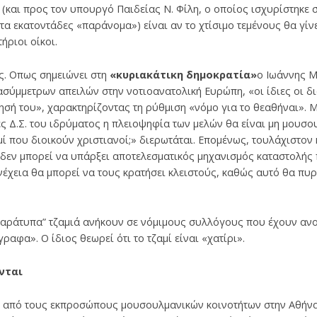
 (και προς τον υπουργό Παιδείας Ν. Φίλη, ο οποίος ισχυρίστηκε 
τα εκατοντάδες «παράνομα») είναι αν το χτίσιμο τεμένους θα γίν
ήριοι οίκοι.
ς. Οπως σημειώνει στη
«
κυριακάτικη δημοκρατία
»
ο Ιωάννης Μ
σύμμετρων απειλών στην νοτιοανατολική Ευρώπη, «οι ίδιες οι δι
γησή του», χαρακτηρίζοντας τη ρύθμιση «νόμο για το θεαθήναι». 
ές Δ.Σ. του ιδρύματος η πλειοψηφία των μελών θα είναι μη μου
μί που διοικούν χριστιανοί;» διερωτάται. Επομένως, τουλάχιστο
ώ δεν μπορεί να υπάρξει αποτελεσματικός μηχανισμός καταστολής 
έχεια θα μπορεί να τους κρατήσει κλειστούς, καθώς αυτό θα πυ
παράτυπα” τζαμιά ανήκουν σε νόμιμους συλλόγους που έχουν ανοι
ραφα». Ο ίδιος θεωρεί ότι το τζαμί είναι «χατίρι».
νται
ι από τους εκπροσώπους μουσουλμανικών κοινοτήτων στην Αθήνα