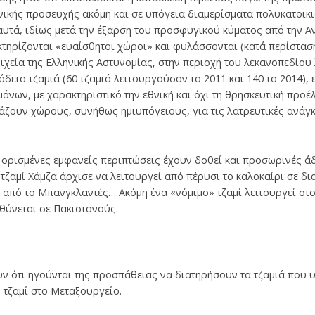
ής προσευχής ακόμη και σε υπόγεια διαμερίσματα πολυκατοικιώ
τά, ιδίως μετά την έξαρση του προσφυγικού κύματος από την Αν
τηρίζονται «ευαίσθητοι χώροι» και φυλάσσονται (κατά περίσταση
οιχεία της Ελληνικής Αστυνομίας, στην περιοχή του λεκανοπεδίο
δεια τζαμιά (60 τζαμιά λειτουργούσαν το 2011 και 140 το 2014), 
άνων, με χαρακτηριστικό την εθνική και όχι τη θρησκευτική προέ
ιάζουν χώρους, συνήθως ημιυπόγειους, για τις λατρευτικές ανάγκ
ε ορισμένες εμφανείς περιπτώσεις έχουν δοθεί και προσωρινές ά
 τζαμί Χάμζα άρχισε να λειτουργεί από πέρυσι το καλοκαίρι σε δ
 από το Μπανγκλαντές… Ακόμη ένα «νόμιμο» τζαμί λειτουργεί στο
θύνεται σε Πακιστανούς.
υν ότι ηγούνται της προσπάθειας να διατηρήσουν τα τζαμιά που
υ τζαμί στο Μεταξουργείο.