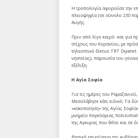
Η τροπολογία αφορούσε την επ
πλειοψηφία (σε σύνολο 230 παρό
Αυγής.
Πριν από λίγο καιρό -και για 
στίχους του Κορανίου, με πρό
τηλεοπτικό δίκτυο TRT Diyanet
νηστείας), παρουσία του γενι
εξέλιξη.
Η Αγία Σοφία
Για τις ημέρες του Ραμαζανιού,
Μεσολάβησε κάτι ειδικό; Τα δύ
«κακοποίηση» της Αγίας Σοφίας
μνημείο παγκόσμιας πολιτιστικ
της Αγκυρας που θέτει και σε 
Βασικό επιχείρημα της κυβέρν