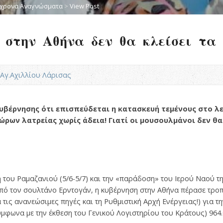
χρονα Αναγνώσματα
>
View Post
 στην Αθήνα δεν θα κλείσει τα 
Ν.Αγ.Αχιλλίου Λάρισας
κυβέρνησης ότι επισπεύδεται η κατασκευή τεμένους στο λ
ων λατρείας χωρίς άδεια! Γιατί οι μουσουλμάνοι δεν θ
η του Ραμαζανιού (5/6-5/7) και την «παράδοση» του Ιερού Ναού τ
πό τον σουλτάνο Ερντογάν, η κυβέρνηση στην Αθήνα πέρασε τροπ
τις ανανεώσιμες πηγές και τη Ρυθμιστική Αρχή Ενέργειας!) για τ
μφωνα με την έκθεση του Γενικού Λογιστηρίου του Κράτους) 964.