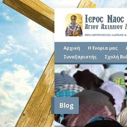
Αρχική
Η Ενορία μας
Συναξαριστής
Σχολή Βυ
Blog