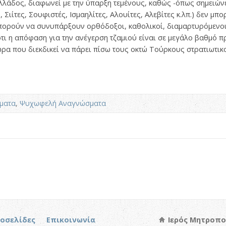
λάδος, διαφωνεί με την ύπαρξη τεμένους, καθώς -όπως σημειών
 Σιίτες, Σουφιστές, Ισμαηλίτες, Αλουίτες, Αλεβίτες κ.λπ.) δεν 
μπορούν να συνυπάρξουν ορθόδοξοι, καθολικοί, διαμαρτυρόμενοι 
ότι η απόφαση για την ανέγερση τζαμιού είναι σε μεγάλο βαθμό π
 ώρα που διεκδικεί να πάρει πίσω τους οκτώ Τούρκους στρατιωτικ
ματα
,
Ψυχωφελή Αναγνώσματα
τοσελίδες
Επικοινωνία
Ιερός Μητροπο