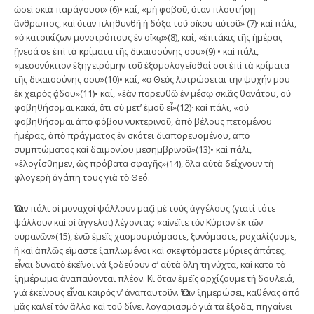
ὡσεὶ σκιὰ παράγουσι» (6)• καί, «μὴ φοβοῦ, ὅταν πλουτήσῃ
ἄνθρωπος, καὶ ὅταν πληθυνθῆ ἡ δόξα τοῦ οἴκου αὐτοῦ» (7)· καὶ πάλι,
«ὁ κατοικίζων μονοτρόπους ἐν οἴκῳ»(8), καί, «ἑπτάκις τῆς ἡμέρας
ᾔνεσά σε ἐπὶ τὰ κρίματα τῆς δικαιοσύνης σου»(9) • καὶ πάλι,
«μεσονύκτιον ἐξηγειρόμην τοῦ ἐξομολογεῖσθαί σοι ἐπὶ τὰ κρίματα
τῆς δικαιοσύνης σου»(10)• καί, «ὁ Θεὸς λυτρώσεται τὴν ψυχήν μου
ἐκ χειρὸς ᾅδου»(11)• καί, «ἐὰν πορευθῶ ἐν μέσῳ σκιᾶς θανάτου, οὐ
φοβηθήσομαι κακά, ὅτι σὺ μετ’ ἐμοῦ εἶ»(12)· καὶ πάλι, «οὐ
φοβηθήσομαι ἀπὸ φόβου νυκτερινοῦ, ἀπὸ βέλους πετομένου
ἡμέρας, ἀπὸ πράγματος ἐν σκότει διαπορευομένου, ἀπὸ
συμπτώματος καὶ δαιμονίου μεσημβρινοῦ»(13)• καὶ πάλι,
«ἐλογίσθημεν, ὡς πρόβατα σφαγῆς»(14), ὅλα αὐτὰ δείχνουν τὴ
φλογερὴ ἀγάπη τους γιὰ τὸ Θεό.
Ὅταν πάλι οἱ μοναχοὶ ψάλλουν μαζὶ μὲ τοὺς ἀγγέλους (γιατί τότε
ψάλλουν καὶ οἰ ἄγγελοι) λέγοντας: «αἰνεῖτε τὸν Κύριον ἐκ τῶν
οὐρανῶν»(15), ἐνῶ ἐμεῖς χασμουριόμαστε, ξυνόμαστε, ροχαλίζουμε,
ἢ καὶ ἁπλῶς εἴμαστε ξαπλωμένοι καὶ σκεφτόμαστε μύριες ἀπάτες,
εἶναι δυνατὸ ἐκεῖνοι νὰ ξοδεύουν σ’ αὐτὰ ὅλη τὴ νύχτα, καὶ κατὰ τὸ
ξημέρωμα ἀναπαύονται πλέον. Κι ὅταν ἐμεῖς ἀρχίζουμε τὴ δουλειά,
γιὰ ἐκείνους εἶναι καιρὸς ν’ ἀναπαυτοῦν. Ὅταν ξημερώσει, καθένας ἀπό
μᾶς καλεῖ τὸν ἄλλο καὶ τοῦ δίνει λογαριασμὸ γιὰ τὰ ἔξοδα, πηγαίνει