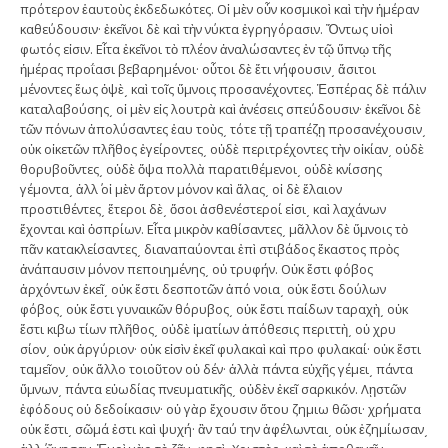
πρότερον ἑαυτοὺς ἐκδεδωκότες. Οἱ μὲν οὖν κοσμικοὶ καὶ τὴν ἡμέραν
καθεύδουσιν· ἐκεῖνοι δὲ καὶ τὴν νύκτα ἐγρηγόρασιν. Ὄντως υἱοὶ
φωτός εἰσιν. Εἶτα ἐκεῖνοι τὸ πλέον ἀναλώσαντες ἐν τῷ ὕπνῳ τῆς
ἡμέρας προΐασι βεβαρημένοι· οὗτοι δὲ ἔτι νήφουσιν͵ ἄσιτοι
μένοντες ἕως ὀψὲ͵ καὶ τοῖς ὕμνοις προσανέχοντες. Ἑσπέρας δὲ πάλιν
καταλαβούσης͵ οἱ μὲν εἰς λουτρὰ καὶ ἀνέσεις σπεύδουσιν· ἐκεῖνοι δὲ
τῶν πόνων ἀπολύσαντες ἑαυ τοὺς͵ τότε τῇ τραπέζῃ προσανέχουσιν͵
οὐκ οἰκετῶν πλῆθος ἐγείροντες͵ οὐδὲ περιτρέχοντες τὴν οἰκίαν͵ οὐδὲ
θορυβοῦντες͵ οὐδὲ ὄψα πολλὰ παρατιθέμενοι͵ οὐδὲ κνίσσης
γέμοντα͵ ἀλλ΄ οἱ μὲν ἄρτον μόνον καὶ ἅλας͵ οἱ δὲ ἔλαιον
προστιθέντες͵ ἕτεροι δὲ͵ ὅσοι ἀσθενέστεροί εἰσι͵ καὶ λαχάνων
ἔχονται καὶ ὀσπρίων. Εἶτα μικρὸν καθίσαντες͵ μᾶλλον δὲ ὕμνοις τὸ
πᾶν κατακλείσαντες͵ διαναπαύονται ἐπὶ στιβάδος ἕκαστος πρὸς
ἀνάπαυσιν μόνον πεποιημένης͵ οὐ τρυφήν. Οὐκ ἔστι φόβος
ἀρχόντων ἐκεῖ͵ οὐκ ἔστι δεσποτῶν ἀπό νοια͵ οὐκ ἔστι δούλων
φόβος͵ οὐκ ἔστι γυναικῶν θόρυβος͵ οὐκ ἔστι παίδων ταραχὴ͵ οὐκ
ἔστι κιβω τίων πλῆθος͵ οὐδὲ ἱματίων ἀπόθεσις περιττὴ͵ οὐ χρυ
σίον͵ οὐκ ἀργύριον· οὐκ εἰσὶν ἐκεῖ φυλακαὶ καὶ προ φυλακαί· οὐκ ἔστι
ταμεῖον͵ οὐκ ἄλλο τοιοῦτον οὐ δέν· ἀλλὰ πάντα εὐχῆς γέμει͵ πάντα
ὕμνων͵ πάντα εὐωδίας πνευματικῆς͵ οὐδὲν ἐκεῖ σαρκικόν. Λῃστῶν
ἐφόδους οὐ δεδοίκασιν· οὐ γὰρ ἔχουσιν ὅτου ζημιω θῶσι· χρήματα
οὐκ ἔστι͵ σῶμά ἐστι καὶ ψυχή· ἂν ταύ την ἀφέλωνται͵ οὐκ ἐζημίωσαν͵