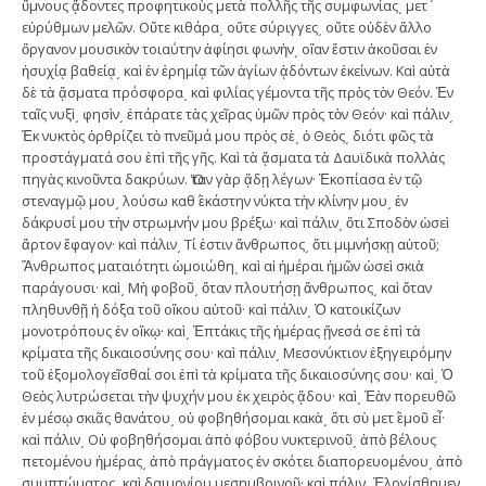
ὕμνους ᾄδοντες προφητικοὺς μετὰ πολλῆς τῆς συμφωνίας͵ μετ΄
εὐρύθμων μελῶν. Οὔτε κιθάρα͵ οὔτε σύριγγες͵ οὔτε οὐδὲν ἄλλο
ὄργανον μουσικὸν τοιαύτην ἀφίησι φωνὴν͵ οἵαν ἔστιν ἀκοῦσαι ἐν
ἡσυχίᾳ βαθείᾳ͵ καὶ ἐν ἐρημίᾳ τῶν ἁγίων ᾀδόντων ἐκείνων. Καὶ αὐτὰ
δὲ τὰ ᾄσματα πρόσφορα͵ καὶ φιλίας γέμοντα τῆς πρὸς τὸν Θεόν. Ἐν
ταῖς νυξὶ͵ φησὶν͵ ἐπάρατε τὰς χεῖρας ὑμῶν πρὸς τὸν Θεόν· καὶ πάλιν͵
Ἐκ νυκτὸς ὀρθρίζει τὸ πνεῦμά μου πρὸς σὲ͵ ὁ Θεὸς͵ διότι φῶς τὰ
προστάγματά σου ἐπὶ τῆς γῆς. Καὶ τὰ ᾄσματα τὰ Δαυϊδικὰ πολλὰς
πηγὰς κινοῦντα δακρύων. Ὅταν γὰρ ᾄδῃ λέγων· Ἐκοπίασα ἐν τῷ
στεναγμῷ μου͵ λούσω καθ΄ ἑκάστην νύκτα τὴν κλίνην μου͵ ἐν
δάκρυσί μου τὴν στρωμνήν μου βρέξω· καὶ πάλιν͵ ὅτι Σποδὸν ὡσεὶ
ἄρτον ἔφαγον· καὶ πάλιν͵ Τί ἐστιν ἄνθρωπος͵ ὅτι μιμνήσκῃ αὐτοῦ;
Ἄνθρωπος ματαιότητι ὡμοιώθη͵ καὶ αἱ ἡμέραι ἡμῶν ὡσεὶ σκιὰ
παράγουσι· καὶ͵ Μὴ φοβοῦ͵ ὅταν πλουτήσῃ ἄνθρωπος͵ καὶ ὅταν
πληθυνθῇ ἡ δόξα τοῦ οἴκου αὐτοῦ· καὶ πάλιν͵ Ὁ κατοικίζων
μονοτρόπους ἐν οἴκῳ· καὶ͵ Ἑπτάκις τῆς ἡμέρας ᾔνεσά σε ἐπὶ τὰ
κρίματα τῆς δικαιοσύνης σου· καὶ πάλιν͵ Μεσονύκτιον ἐξηγειρόμην
τοῦ ἐξομολογεῖσθαί σοι ἐπὶ τὰ κρίματα τῆς δικαιοσύνης σου· καὶ͵ Ὁ
Θεὸς λυτρώσεται τὴν ψυχήν μου ἐκ χειρὸς ᾅδου· καὶ͵ Ἐὰν πορευθῶ
ἐν μέσῳ σκιᾶς θανάτου͵ οὐ φοβηθήσομαι κακὰ͵ ὅτι σὺ μετ΄ ἐμοῦ εἶ·
καὶ πάλιν͵ Οὐ φοβηθήσομαι ἀπὸ φόβου νυκτερινοῦ͵ ἀπὸ βέλους
πετομένου ἡμέρας͵ ἀπὸ πράγματος ἐν σκότει διαπορευομένου͵ ἀπὸ
συμπτώματος͵ καὶ δαιμονίου μεσημβρινοῦ· καὶ πάλιν͵ Ἐλογίσθημεν͵