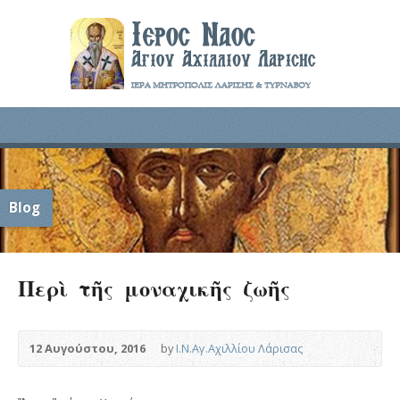
Blog
Περὶ τῆς μοναχικῆς ζωῆς
12 Αυγούστου, 2016
by
Ι.Ν.Αγ.Αχιλλίου Λάρισας