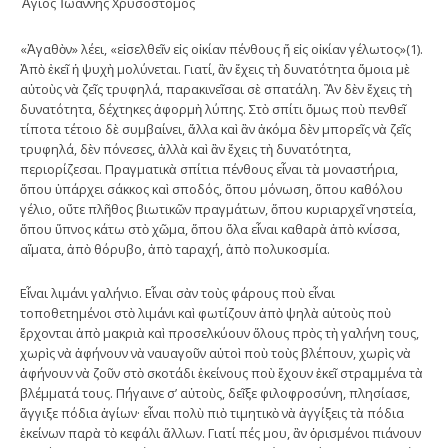
Ἅγιος Ἰωάννης Χρυσόστομος
«Ἀγαθὸν» λέει, «εἰσελθεῖν εἰς οἰκίαν πένθους ἤ εἰς οἰκίαν γέλωτος»(1).
Ἀπὸ ἐκεῖ ἡ ψυχὴ μολύνεται. Γιατί, ἂν ἔχεις τὴ δυνατότητα ὅμοια μὲ
αὐτοὺς νὰ ζεῖς τρυφηλά, παρακινεῖσαι σὲ σπατάλη. Ἂν δὲν ἔχεις τὴ
δυνατότητα, δέχτηκες ἀφορμὴ λύπης. Στὸ σπίτι ὅμως ποὺ πενθεῖ
τίποτα τέτοιο δὲ συμβαίνει, ἄλλα καὶ ἂν ἀκόμα δὲν μπορεῖς νὰ ζεῖς
τρυφηλά, δὲν πόνεσες, ἀλλὰ καὶ ἂν ἔχεις τὴ δυνατότητα,
περιορίζεσαι. Πραγματικὰ σπίτια πένθους εἶναι τὰ μοναστήρια,
ὅπου ὑπάρχει σάκκος καὶ σποδός, ὅπου μόνωση, ὅπου καθόλου
γέλιο, οὔτε πλῆθος βιωτικῶν πραγμάτων, ὅπου κυριαρχεῖ νηστεία,
ὅπου ὕπνος κάτω στὸ χῶμα, ὅπου ὅλα εἶναι καθαρὰ ἀπὸ κνίσσα,
αἵματα, ἀπὸ θόρυβο, ἀπὸ ταραχή, ἀπὸ πολυκοσμία.
Εἶναι λιμάνι γαλήνιο. Εἶναι σὰν τοὺς φάρους ποὺ εἶναι
τοποθετημένοι στὸ λιμάνι καὶ φωτίζουν ἀπὸ ψηλὰ αὐτοὺς ποὺ
ἔρχονται ἀπὸ μακριὰ καὶ προσελκύουν ὅλους πρὸς τὴ γαλήνη τους,
χωρὶς νὰ ἀφήνουν νὰ ναυαγοῦν αὐτοὶ ποὺ τοὺς βλέπουν, χωρὶς νὰ
ἀφήνουν νὰ ζοῦν στὸ σκοτάδι ἐκείνους ποὺ ἔχουν ἐκεῖ στραμμένα τὰ
βλέμματά τους. Πήγαινε σ’ αὐτοὺς, δεῖξε φιλοφροσύνη, πλησίασε,
ἄγγιξε πόδια ἁγίων· εἶναι πολὺ πιὸ τιμητικὸ νὰ ἀγγίξεις τὰ πόδια
ἐκείνων παρὰ τὸ κεφάλι ἄλλων. Γιατί πές μου, ἂν ὁρισμένοι πιάνουν