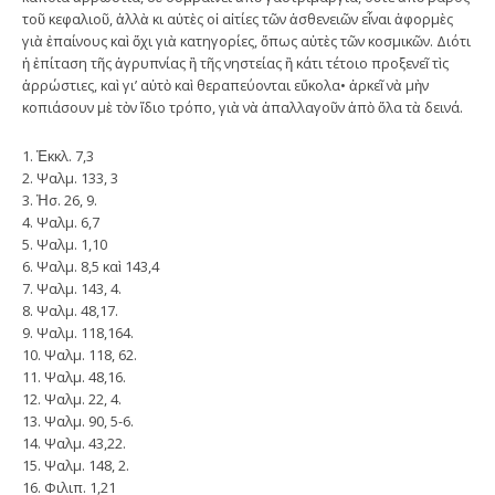
τοῦ κεφαλιοῦ, ἀλλὰ κι αὐτὲς οἱ αἰτίες τῶν ἀσθενειῶν εἶναι ἀφορμὲς
γιὰ ἐπαίνους καὶ ὄχι γιὰ κατηγορίες, ὅπως αὐτὲς τῶν κοσμικῶν. Διότι
ἡ ἐπίταση τῆς ἀγρυπνίας ἢ τῆς νηστείας ἢ κάτι τέτοιο προξενεῖ τὶς
ἀρρώστιες, καὶ γι’ αὐτὸ καὶ θεραπεύονται εὔκολα• ἀρκεῖ νὰ μὴν
κοπιάσουν μὲ τὸν ἴδιο τρόπο, γιὰ νὰ ἀπαλλαγοῦν ἀπὸ ὅλα τὰ δεινά.
1. Ἐκκλ. 7,3
2. Ψαλμ. 133, 3
3. Ἠσ. 26, 9.
4. Ψαλμ. 6,7
5. Ψαλμ. 1,10
6. Ψαλμ. 8,5 καὶ 143,4
7. Ψαλμ. 143, 4.
8. Ψαλμ. 48,17.
9. Ψαλμ. 118,164.
10. Ψαλμ. 118, 62.
11. Ψαλμ. 48,16.
12. Ψαλμ. 22, 4.
13. Ψαλμ. 90, 5-6.
14. Ψαλμ. 43,22.
15. Ψαλμ. 148, 2.
16. Φιλιπ. 1,21