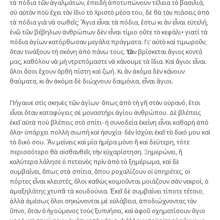
τὰ πόδια τῶν ἀγαλμάτων, ἐπειδὴ ἀποτυπώνουν τέλεια τὸ βασιλιά,
σὺ αὐτὸν ποὺ ἔχει τὸν ἴδιο τὸ Χριστὸ μέσα του, δὲ θὰ τὸν πιάσεις ἀπὸ
τὰ πόδια γιὰ νὰ σωθεῖς; Ἅγια εἶναι τὰ πόδια, ἔστω κι ἂν εἶναι εὐτελή,
ἐνῶ τῶν βέβηλων ἀνθρώπων δὲν εἶναι τίμιο οὔτε τὸ κεφάλι• γιατί τὰ
πόδια ἁγίων κατόρθωσαν μεγάλα πράγματα. Γι’ αὐτὸ καὶ τιμωροῦν,
ὅταν τινάξουν τὴ σκόνη ἀπὸ πάνω τους. Ὅταν βρίσκεται ἅγιος κοντά
μας, καθόλου νὰ μὴ ντρεπόμαστε νὰ κάνουμε τὰ ἴδια. Καὶ ἅγιοι εἶναι
ὅλοι ὅσοι ἔχουν ὀρθὴ πίστη καὶ ζωή. Κι ἂν ἀκόμα δὲν κάνουν
θαύματα, κι ἂν ἀκόμα δὲ διώχνουν δαιμόνια, εἶναι ἅγιοι.
Πήγαινε στὶς σκηνὲς τῶν ἁγίων· ὅπως ἀπὸ τὴ γῆ στὸν οὐρανό, ἔτσι
εἶναι ὅταν καταφύγεις σὲ μοναστήρι ἁγίου ἀνθρώπου. Δὲ βλέπεις
ἐκεῖ αὐτὰ ποὺ βλέπεις στὸ σπίτι- ἡ συνοδεία ἐκείνη εἶναι καθαρὴ ἀπὸ
ὅλα• ὑπάρχει πολλὴ σιωπὴ καὶ ἡσυχία· δὲν ἰσχύει ἐκεῖ τὸ δικό μου καὶ
τὸ δικό σου. Ἂν μείνεις καὶ μία ἡμέρα μόνο ἢ καὶ δεύτερη, τότε
περισσότερο θὰ αἰσθανθεῖς τὴν εὐχαρίστηση. Ξημερώνει, ἢ
καλύτερα λάλησε ὁ πετεινὸς πρὶν ἀπὸ τὸ ξημέρωμα, καὶ δὲ
συμβαίνει, ὅπως στὰ σπίτια, ὅπου ροχαλίζουν οἰ ὑπηρέτες, οἰ
πόρτες εἶναι κλειστές, ὅλοι καθὼς κοιμοῦνται μοιάζουν σὰν νεκροί, ὁ
ἁμαξηλάτης χτυπᾶ τὰ κουδούνια. Ἐκεῖ δὲ συμβαίνει τίποτε τέτοιο,
ἀλλὰ ἀμέσως ὅλοι σηκώνονται μὲ εὐλάβεια, ἀποδιώχνοντας τὸν
ὕπνο, ὅταν ὁ ἡγούμενος τοὺς ξυπνήσει, καὶ ἀφοῦ σχηματίσουν ἅγιο