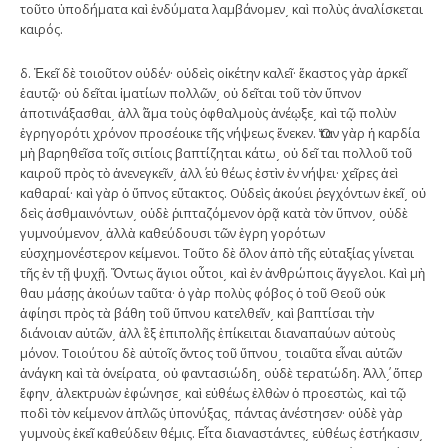
τοῦτο ὑποδήματα καὶ ἐνδύματα λαμβάνομεν͵ καὶ πολὺς ἀναλίσκεται
καιρός.
δ. Ἐκεῖ δὲ τοιοῦτον οὐδέν· οὐδεὶς οἰκέτην καλεῖ· ἕκαστος γὰρ ἀρκεῖ
ἑαυτῷ· οὐ δεῖται ἱματίων πολλῶν͵ οὐ δεῖται τοῦ τὸν ὕπνον
ἀποτινάξασθαι͵ ἀλλ΄ ἅμα τοὺς ὀφθαλμοὺς ἀνέῳξε͵ καὶ τῷ πολὺν
ἐγρηγορότι χρόνον προσέοικε τῆς νήψεως ἕνεκεν. Ὅταν γὰρ ἡ καρδία
μὴ βαρηθεῖσα τοῖς σιτίοις βαπτίζηται κάτω͵ οὐ δεῖ ται πολλοῦ τοῦ
καιροῦ πρὸς τὸ ἀνενεγκεῖν͵ ἀλλ΄ εὐ θέως ἐστὶν ἐν νήψει· χεῖρες ἀεὶ
καθαραί· καὶ γὰρ ὁ ὕπνος εὔτακτος. Οὐδεὶς ἀκούει ῥεγχόντων ἐκεῖ͵ οὐ
δεὶς ἀσθμαινόντων͵ οὐδὲ ῥιπταζόμενον ὁρᾷ κατὰ τὸν ὕπνον͵ οὐδὲ
γυμνούμενον͵ ἀλλὰ καθεύδουσι τῶν ἐγρη γορότων
εὐσχημονέστερον κείμενοι. Τοῦτο δὲ ὅλον ἀπὸ τῆς εὐταξίας γίνεται
τῆς ἐν τῇ ψυχῇ. Ὄντως ἅγιοι οὗτοι͵ καὶ ἐν ἀνθρώποις ἄγγελοι. Καὶ μὴ
θαυ μάσῃς ἀκούων ταῦτα· ὁ γὰρ πολὺς φόβος ὁ τοῦ Θεοῦ οὐκ
ἀφίησι πρὸς τὰ βάθη τοῦ ὕπνου κατελθεῖν͵ καὶ βαπτίσαι τὴν
διάνοιαν αὐτῶν͵ ἀλλ΄ ἐξ ἐπιπολῆς ἐπίκειται διαναπαύων αὐτοὺς
μόνον. Τοιούτου δὲ αὐτοῖς ὄντος τοῦ ὕπνου͵ τοιαῦτα εἶναι αὐτῶν
ἀνάγκη καὶ τὰ ὀνείρατα͵ οὐ φαντασιώδη͵ οὐδὲ τερατώδη. Ἀλλ΄͵ ὅπερ
ἔφην͵ ἀλεκτρυὼν ἐφώνησε͵ καὶ εὐθέως ἐλθὼν ὁ προεστὼς͵ καὶ τῷ
ποδὶ τὸν κείμενον ἁπλῶς ὑπονύξας͵ πάντας ἀνέστησεν· οὐδὲ γὰρ
γυμνοὺς ἐκεῖ καθεύδειν θέμις. Εἶτα διαναστάντες͵ εὐθέως ἑστήκασιν͵