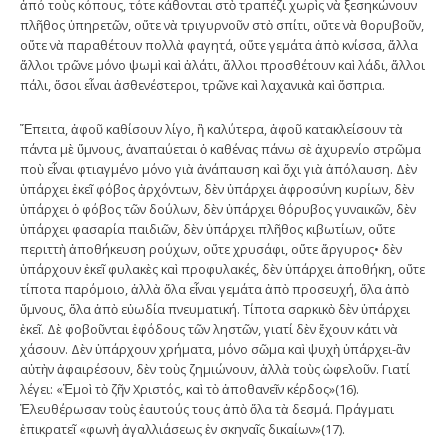
ἀπό τοὺς κόπους, τότε κάθονται στὸ τραπέζι χωρὶς νὰ ξεσηκώνουν
πλῆθος ὑπηρετῶν, οὔτε νὰ τριγυρνοῦν στὸ σπίτι, οὔτε νὰ θορυβοῦν,
οὔτε νὰ παραθέτουν πολλὰ φαγητά, οὔτε γεμάτα ἀπὸ κνίσσα, ἄλλα
ἄλλοι τρῶνε μόνο ψωμὶ καὶ ἁλάτι, ἄλλοι προσθέτουν καὶ λάδι, ἄλλοι
πάλι, ὅσοι εἶναι ἀσθενέστεροι, τρῶνε καὶ λαχανικὰ καὶ ὄσπρια.
Ἔπειτα, ἀφοῦ καθίσουν λίγο, ἢ καλύτερα, ἀφοῦ κατακλείσουν τὰ
πάντα μὲ ὕμνους, ἀναπαύεται ὁ καθένας πάνω σὲ ἀχυρενίο στρῶμα
ποὺ εἶναι φτιαγμένο μόνο γιὰ ἀνάπαυση καὶ ὄχι γιὰ ἀπόλαυση. Δὲν
ὑπάρχει ἐκεῖ φόβος ἀρχόντων, δὲν ὑπάρχει ἀφροσύνη κυρίων, δὲν
ὑπάρχει ὁ φόβος τῶν δούλων, δὲν ὑπάρχει θόρυβος γυναικῶν, δὲν
ὑπάρχει φασαρία παιδιῶν, δὲν ὑπάρχει πλῆθος κιβωτίων, οὔτε
περιττὴ ἀποθήκευση ρούχων, οὔτε χρυσάφι, οὔτε ἄργυρος• δὲν
ὑπάρχουν ἐκεῖ φυλακὲς καὶ προφυλακές, δὲν ὑπάρχει ἀποθήκη, οὔτε
τίποτα παρόμοιο, ἀλλὰ ὅλα εἶναι γεμάτα ἀπὸ προσευχή, ὅλα ἀπὸ
ὕμνους, ὅλα ἀπὸ εὐωδία πνευματική. Τίποτα σαρκικὸ δὲν ὑπάρχει
ἐκεῖ. Δὲ φοβοῦνται ἐφόδους τῶν ληστῶν, γιατί δὲν ἔχουν κάτι νὰ
χάσουν. Δὲν ὑπάρχουν χρήματα, μόνο σῶμα καὶ ψυχὴ ὑπάρχει-ἂν
αὐτὴν ἀφαιρέσουν, δὲν τοὺς ζημιώνουν, ἀλλὰ τοὺς ὠφελοῦν. Γιατί
λέγει: «Ἐμοὶ τὸ ζῆν Χριστός, καὶ τὸ ἀποθανεῖν κέρδος»(16).
Ἐλευθέρωσαν τοὺς ἑαυτούς τους ἀπὸ ὅλα τὰ δεσμά. Πράγματι
ἐπικρατεῖ «φωνὴ ἀγαλλιάσεως ἐν σκηναῖς δικαίων»(17).