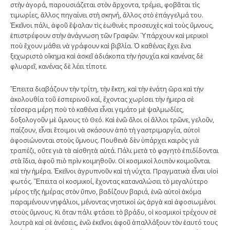
στὴν ἀγορά, παρουσιάζεται στὸν ἄρχοντα, τρέμει, φοβᾶται τὶς
τιμωρίες, ἄλλος πηγαίνει στὴ σκηνή, ἄλλος στὸ ἐπάγγελμά του.
Ἐκεῖνοι πάλι, ἀφοῦ ἔψαλαν τὶς ἑωθινὲς προσευχὲς καὶ τοὺς ὕμνους,
ἐπιστρέφουν στὴν ἀνάγνωση τῶν Γραφῶν. Ὑπάρχουν καὶ μερικοὶ
ποὺ ἔχουν μάθει νὰ γράφουν καὶ βιβλία. Ὁ καθένας ἔχει ἕνα
ξεχωριστὸ οἴκημα καὶ ἀσκεῖ ἀδιάκοπα τὴν ἡσυχία καὶ κανένας δὲ
φλυαρεῖ, κανένας δὲ λέει τίποτε.
Ἔπειτα διαβάζουν τὴν τρίτη, τὴν ἕκτη, καὶ τὴν ἐνάτη ὥρα καὶ τὴν
ἀκολουθία τοῦ ἑσπερινοῦ καί, ἔχοντας χωρίσει τὴν ἡμερα σὲ
τέσσερα μέρη ποὺ τὸ καθένα εἶναι γεμάτο μὲ ψαλμωδίες,
δοξολογοῦν μὲ ὕμνους τὸ Θεό. Καὶ ἐνῶ ὅλοι οἱ ἄλλοι τρῶνε, γελοῦν,
παίζουν, εἶναι ἕτοιμοι νὰ σκάσουν ἀπὸ τὴ γαστριμαργία, αὐτοὶ
ἀφοσιώνονται στοὺς ὕμνους. Πουθενὰ δὲν ὑπάρχει καιρὸς γιὰ
τραπέζι, οὔτε γιὰ τὰ αἰσθητὰ αὐτά. Πάλι μετὰ τὸ φαγητὸ ἐπιδίδονται
στὰ ἴδια, ἀφοῦ πιὸ πρὶν κοιμηθοῦν. Οἱ κοσμικοὶ λοιπὸν κοιμοῦνται
καὶ τὴν ἡμέρα. Ἐκεῖνοι ἀγρυπνοῦν καὶ τὴ νύχτα. Πραγματικὰ εἶναι υἱοὶ
φωτός. Ἔπειτα οἱ κοσμικοί, ἔχοντας καταναλώσει τὸ μεγαλύτερο
μέρος τῆς ἡμέρας στὸν ὕπνο, βαδίζουν βαριά, ἐνῶ αὐτοὶ ἀκόμα
παραμένουν νηφάλιοι, μένοντας νηστικοὶ ὡς ἀργὰ καὶ ἀφοσιωμένοι
στοὺς ὕμνους. Κι ὅταν πάλι φτάσει τὸ βράδυ, οἱ κοσμικοὶ τρέχουν σὲ
λουτρὰ καὶ σὲ ἀνέσεις, ἐνῶ ἐκεῖνοι ἀφοῦ ἀπαλλάξουν τὸν ἑαυτό τους