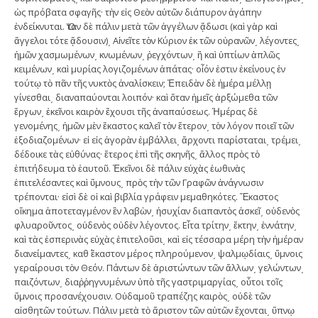
ὡς πρόβατα σφαγῆς· τὴν εἰς Θεὸν αὐτῶν διάπυρον ἀγάπην
ἐνδείκνυται. Ὅταν δὲ πάλιν μετὰ τῶν ἀγγέλων ᾄδωσι (καὶ γὰρ καὶ
ἄγγελοι τότε ᾄδουσιν)͵ Αἰνεῖτε τὸν Κύριον ἐκ τῶν οὐρανῶν͵ λέγοντες͵
ἡμῶν χασμωμένων͵ κνωμένων͵ ῥεγχόντων͵ ἢ καὶ ὑπτίων ἁπλῶς
κειμένων͵ καὶ μυρίας λογιζομένων ἀπάτας· οἷόν ἐστιν ἐκείνους ἐν
τούτῳ τὸ πᾶν τῆς νυκτὸς ἀναλίσκειν; Ἐπειδὰν δὲ ἡμέρα μέλλῃ
γίνεσθαι͵ διαναπαύονται λοιπόν· καὶ ὅταν ἡμεῖς ἀρξώμεθα τῶν
ἔργων͵ ἐκεῖνοι καιρὸν ἔχουσι τῆς ἀναπαύσεως. Ἡμέρας δὲ
γενομένης͵ ἡμῶν μὲν ἕκαστος καλεῖ τὸν ἕτερον͵ τὸν λόγον ποιεῖ τῶν
ἐξοδιαζομένων· εἰ εἰς ἀγορὰν ἐμβάλλει͵ ἄρχοντι παρίσταται͵ τρέμει͵
δέδοικε τὰς εὐθύνας· ἕτερος ἐπὶ τῆς σκηνῆς͵ ἄλλος πρὸς τὸ
ἐπιτήδευμα τὸ ἑαυτοῦ. Ἐκεῖνοι δὲ πάλιν εὐχὰς ἑωθινὰς
ἐπιτελέσαντες καὶ ὕμνους͵ πρὸς τὴν τῶν Γραφῶν ἀνάγνωσιν
τρέπονται· εἰσὶ δὲ οἱ καὶ βιβλία γράφειν μεμαθηκότες. Ἕκαστος
οἴκημα ἀποτεταγμένον ἓν λαβὼν͵ ἡσυχίαν διαπαντὸς ἀσκεῖ͵ οὐδενὸς
φλυαροῦντος͵ οὐδενὸς οὐδὲν λέγοντος. Εἶτα τρίτην͵ ἕκτην͵ ἐννάτην͵
καὶ τὰς ἑσπερινὰς εὐχὰς ἐπιτελοῦσι͵ καὶ εἰς τέσσαρα μέρη τὴν ἡμέραν
διανείμαντες͵ καθ΄ ἕκαστον μέρος πληρούμενον͵ ψαλμῳδίαις͵ ὕμνοις
γεραίρουσι τὸν Θεόν. Πάντων δὲ ἀριστώντων τῶν ἄλλων͵ γελώντων͵
παιζόντων͵ διαῤῥηγνυμένων ὑπὸ τῆς γαστριμαργίας͵ οὗτοι τοῖς
ὕμνοις προσανέχουσιν. Οὐδαμοῦ τραπέζης καιρὸς͵ οὐδὲ τῶν
αἰσθητῶν τούτων. Πάλιν μετὰ τὸ ἄριστον τῶν αὐτῶν ἔχονται͵ ὕπνῳ