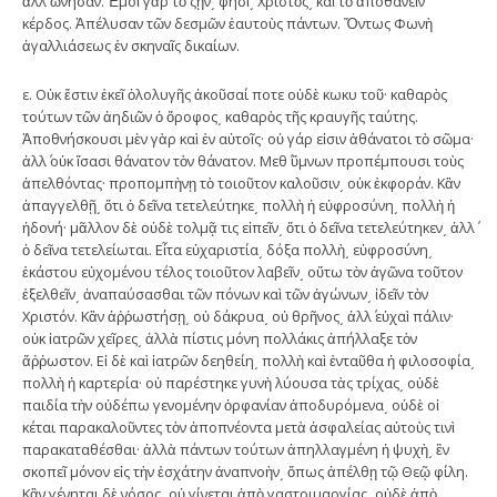
ἀλλ΄ ὤνησαν. Ἐμοὶ γὰρ τὸ ζῇν͵ φησὶ͵ Χριστὸς͵ καὶ τὸ ἀποθανεῖν
κέρδος. Ἀπέλυσαν τῶν δεσμῶν ἑαυτοὺς πάντων. Ὄντως Φωνὴ
ἀγαλλιάσεως ἐν σκηναῖς δικαίων.
ε. Οὐκ ἔστιν ἐκεῖ ὀλολυγῆς ἀκοῦσαί ποτε οὐδὲ κωκυ τοῦ· καθαρὸς
τούτων τῶν ἀηδιῶν ὁ ὄροφος͵ καθαρὸς τῆς κραυγῆς ταύτης.
Ἀποθνήσκουσι μὲν γὰρ καὶ ἐν αὐτοῖς· οὐ γάρ εἰσιν ἀθάνατοι τὸ σῶμα·
ἀλλ΄ οὐκ ἴσασι θάνατον τὸν θάνατον. Μεθ΄ ὕμνων προπέμπουσι τοὺς
ἀπελθόντας· προπομπὴνῃ τὸ τοιοῦτον καλοῦσιν͵ οὐκ ἐκφοράν. Κἂν
ἀπαγγελθῇ͵ ὅτι ὁ δεῖνα τετελεύτηκε͵ πολλὴ ἡ εὐφροσύνη͵ πολλὴ ἡ
ἡδονή· μᾶλλον δὲ οὐδὲ τολμᾷ τις εἰπεῖν͵ ὅτι ὁ δεῖνα τετελεύτηκεν͵ ἀλλ΄
ὁ δεῖνα τετελείωται. Εἶτα εὐχαριστία͵ δόξα πολλὴ͵ εὐφροσύνη͵
ἑκάστου εὐχομένου τέλος τοιοῦτον λαβεῖν͵ οὕτω τὸν ἀγῶνα τοῦτον
ἐξελθεῖν͵ ἀναπαύσασθαι τῶν πόνων καὶ τῶν ἀγώνων͵ ἰδεῖν τὸν
Χριστόν. Κἂν ἀῤῥωστήσῃ͵ οὐ δάκρυα͵ οὐ θρῆνος͵ ἀλλ΄ εὐχαὶ πάλιν·
οὐκ ἰατρῶν χεῖρες͵ ἀλλὰ πίστις μόνη πολλάκις ἀπήλλαξε τὸν
ἄῤῥωστον. Εἰ δὲ καὶ ἰατρῶν δεηθείη͵ πολλὴ καὶ ἐνταῦθα ἡ φιλοσοφία͵
πολλὴ ἡ καρτερία· οὐ παρέστηκε γυνὴ λύουσα τὰς τρίχας͵ οὐδὲ
παιδία τὴν οὐδέπω γενομένην ὀρφανίαν ἀποδυρόμενα͵ οὐδὲ οἰ
κέται παρακαλοῦντες τὸν ἀποπνέοντα μετὰ ἀσφαλείας αὐτοὺς τινὶ
παρακαταθέσθαι· ἀλλὰ πάντων τούτων ἀπηλλαγμένη ἡ ψυχὴ͵ ἓν
σκοπεῖ μόνον εἰς τὴν ἐσχάτην ἀναπνοὴν͵ ὅπως ἀπέλθῃ τῷ Θεῷ φίλη.
Κἂν γένηται δὲ νόσος͵ οὐ γίνεται ἀπὸ γαστριμαργίας͵ οὐδὲ ἀπὸ