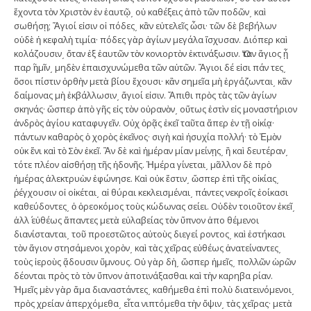
ἔχοντα τὸν Χριστὸν ἐν ἑαυτῷ͵ οὐ καθέξεις ἀπὸ τῶν ποδῶν͵ καὶ
σωθήσῃ; Ἅγιοί εἰσιν οἱ πόδες͵ κἂν εὐτελεῖς ὦσι· τῶν δὲ βεβήλων
οὐδὲ ἡ κεφαλὴ τιμία· πόδες γὰρ ἁγίων μεγάλα ἴσχυσαν. Διόπερ καὶ
κολάζουσιν͵ ὅταν ἐξ ἑαυτῶν τὸν κονιορτὸν ἐκτινάξωσιν. Ὅταν ἅγιος ᾖ
παρ΄ ἡμῖν͵ μηδὲν ἐπαισχυνώμεθα τῶν αὐτῶν. Ἅγιοι δέ εἰσι πάν τες͵
ὅσοι πίστιν ὀρθὴν μετὰ βίου ἔχουσι· κἂν σημεῖα μὴ ἐργάζωνται͵ κἂν
δαίμονας μὴ ἐκβάλλωσιν͵ ἅγιοί εἰσιν. Ἄπιθι πρὸς τὰς τῶν ἁγίων
σκηνάς· ὥσπερ ἀπὸ γῆς εἰς τὸν οὐρανὸν͵ οὕτως ἐστὶν εἰς μοναστήριον
ἀνδρὸς ἁγίου καταφυγεῖν. Οὐχ ὁρᾷς ἐκεῖ ταῦτα ἅπερ ἐν τῇ οἰκίᾳ·
πάντων καθαρὸς ὁ χορὸς ἐκεῖνος· σιγὴ καὶ ἡσυχία πολλή· τὸ Ἐμὸν
οὐκ ἔνι καὶ τὸ Σὸν ἐκεῖ. Ἂν δὲ καὶ ἡμέραν μίαν μείνῃς͵ ἢ καὶ δευτέραν͵
τότε πλέον αἰσθήσῃ τῆς ἡδονῆς. Ἡμέρα γίνεται͵ μᾶλλον δὲ πρὸ
ἡμέρας ἀλεκτρυὼν ἐφώνησε. Καὶ οὐκ ἔστιν͵ ὥσπερ ἐπὶ τῆς οἰκίας͵
ῥέγχουσιν οἱ οἰκέται͵ αἱ θύραι κεκλεισμέναι͵ πάντες νεκροῖς ἐοίκασι
καθεύδοντες͵ ὁ ὀρεοκόμος τοὺς κώδωνας σείει. Οὐδὲν τοιοῦτον ἐκεῖ͵
ἀλλ΄ εὐθέως ἅπαντες μετὰ εὐλαβείας τὸν ὕπνον ἀπο θέμενοι
διανίστανται͵ τοῦ προεστῶτος αὐτοὺς διεγεί ροντος͵ καὶ ἑστήκασι
τὸν ἅγιον στησάμενοι χορὸν͵ καὶ τὰς χεῖρας εὐθέως ἀνατείναντες͵
τοὺς ἱεροὺς ᾄδουσιν ὕμνους. Οὐ γὰρ δὴ͵ ὥσπερ ἡμεῖς͵ πολλῶν ὡρῶν
δέονται πρὸς τὸ τὸν ὕπνον ἀποτινάξασθαι καὶ τὴν καρηβα ρίαν.
Ἡμεῖς μὲν γὰρ ἅμα διαναστάντες͵ καθήμεθα ἐπὶ πολὺ διατεινόμενοι͵
πρὸς χρείαν ἀπερχόμεθα͵ εἶτα νιπτόμεθα τὴν ὄψιν͵ τὰς χεῖρας· μετὰ