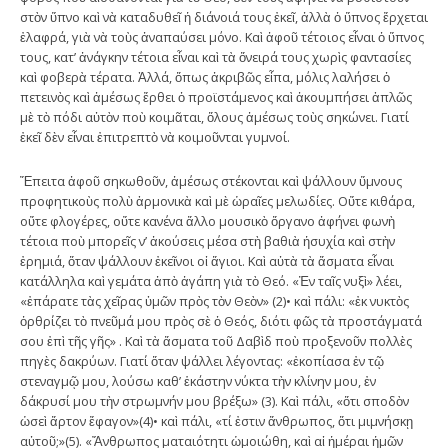
στὸν ὕπνο καὶ νὰ καταδυθεῖ ἡ διάνοιά τους ἐκεῖ, ἀλλὰ ὁ ὕπνος ἔρχεται
ἐλαφρά, γιὰ νὰ τοὺς ἀναπαύσει μόνο. Καὶ ἀφοῦ τέτοιος εἶναι ὁ ὕπνος
τους, κατ’ ἀνάγκην τέτοια εἶναι καὶ τὰ ὄνειρά τους χωρὶς φαντασίες
καὶ φοβερὰ τέρατα. Ἀλλά, ὅπως ἀκριβῶς εἶπα, μόλις λαλήσει ὁ
πετεινὸς καὶ ἀμέσως ἔρθει ὁ προϊστάμενος καὶ ἀκουμπήσει ἁπλῶς
μὲ τὸ πόδι αὐτὸν ποὺ κοιμᾶται, ὅλους ἀμέσως τοὺς σηκώνει. Γιατί
ἐκεῖ δὲν εἶναι ἐπιτρεπτὸ νὰ κοιμοῦνται γυμνοί.
Ἔπειτα ἀφοῦ σηκωθοῦν, ἀμέσως στέκονται καὶ ψάλλουν ὕμνους
προφητικοὺς πολὺ ἁρμονικὰ καὶ μὲ ὡραῖες μελωδίες. Οὔτε κιθάρα,
οὔτε φλογέρες, οὔτε κανένα ἄλλο μουσικὸ ὄργανο ἀφήνει φωνὴ
τέτοια ποὺ μπορεῖς ν’ ἀκούσεις μέσα στὴ βαθιὰ ἡσυχία καὶ στὴν
ἐρημιά, ὅταν ψάλλουν ἐκεῖνοι οἱ ἅγιοι. Καὶ αὐτὰ τὰ ἄσματα εἶναι
κατάλληλα καὶ γεμάτα ἀπὸ ἀγάπη γιὰ τὸ Θεό. «Ἐν ταῖς νυξὶ» λέει,
«ἐπάρατε τὰς χεῖρας ὑμῶν πρὸς τὸν Θεὸν» (2)• καὶ πάλι: «ἐκ νυκτὸς
ὀρθρίζει τὸ πνεῦμά μου πρὸς σὲ ὁ Θεός, διότι φῶς τὰ προστάγματά
σου ἐπὶ τῆς γῆς» . Καὶ τὰ ἄσματα τοῦ Δαβὶδ ποὺ προξενοῦν πολλὲς
πηγὲς δακρύων. Γιατί ὅταν ψάλλει λέγοντας: «ἐκοπίασα ἐν τῷ
στεναγμῷ μου, λούσω καθ’ ἑκάστην νύκτα τὴν κλίνην μου, ἐν
δάκρυσί μου τὴν στρωμνήν μου βρέξω» (3). Καὶ πάλι, «ὅτι σποδὸν
ὡσεὶ ἄρτον ἔφαγον»(4)• καὶ πάλι, «τί ἐστιν ἄνθρωπος, ὅτι μιμνήσκῃ
αὐτοῦ;»(5). «Ἄνθρωπος ματαιότητι ὡμοιώθη, καὶ αἱ ἡμέραι ἡμῶν