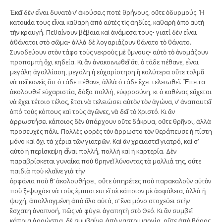
Ἐκεῖ δὲν εἶναι δυνατὸ ν’ ἀκούσεις ποτὲ θρήνους, οὔτε ὀδυρμούς. Ἡ
κατοικία τους εἶναι καθαρὴ ἀπὸ αὐτὲς τὶς ἀηδίες, καθαρὴ ἀπὸ αὐτὴ
τὴν κραυγή. Πεθαίνουν βέβαια καὶ ἀνάμεσα τους• γιατί δὲν εἶναι
ἀθάνατοι στὸ σῶμα• ἀλλὰ δὲ λογαριάζουν θάνατο τὸ θάνατο.
Συνοδεύουν στὸν τάφο τοὺς νεκροὺς μὲ ὕμνους• αὐτὸ τὸ ὀνομάζουν
προπομπὴ ὄχι κηδεία. Κι ἂν ἀνακοινωθεῖ ὅτι ὁ τάδε πέθανε, εἶναι
μεγάλη ἀγαλλίαση, μεγάλη ἡ εὐχαρίστηση ἢ καλύτερα οὔτε τολμᾶ
νὰ πεῖ κανεὶς ὅτι ὁ τάδε πέθανε, ἀλλὰ ὁ τάδε ἔχει τελειωθεῖ. Ἔπειτα
ἀκολουθεῖ εὐχαριστία, δόξα πολλή, εὐφροσύνη, κι ὁ καθένας εὔχεται
νὰ ἔχει τέτοιο τέλος, ἔτσι νὰ τελειώσει αὐτὸν τὸν ἀγώνα, ν’ ἀναπαυτεῖ
ἀπό τοὺς κόπους καὶ τοὺς ἀγῶνες, νὰ δεῖ τὸ Χριστό. Κι ἄν
ἀρρωστήσει κάποιος δὲν ὑπάρχουν οὔτε δάκρυα, οὔτε θρῆνοι, ἀλλὰ
προσευχὲς πάλι. Πολλὲς φορὲς τὸν ἄρρωστο τὸν θεράπευσε ἡ πίστη
μόνο καὶ ὄχι τὰ χέρια τῶν γιατρῶν. Καὶ ἂν χρειαστεῖ γιατρό, καὶ σ’
αὐτὸ ἡ περίσκεψη εἶναι πολλή, πολλὴ καὶ ἡ καρτερία. Δὲν
παραβρίσκεται γυναίκα ποὺ θρηνεῖ λύνοντας τὰ μαλλιά της, οὔτε
παιδιὰ ποὺ κλαῖνε γιὰ τὴν
ὀρφάνια ποὺ θ’ ἀκολουθήσει, οὔτε ὑπηρέτες ποὺ παρακαλοῦν αὐτὸν
ποὺ ξεψυχάει νὰ τοὺς ἐμπιστευτεῖ σὲ κάποιον μὲ ἀσφάλεια, ἀλλὰ ἡ
ψυχή, ἀπαλλαγμένη ἀπὸ ὅλα αὐτά, σ’ ἕνα μόνο στοχεύει στὴν
ἔσχατη ἀναπνοή, πῶς νὰ φύγει ἀγαπητὴ στὸ Θεό. Κι ἂν συμβεῖ
κάποια ἀρρώστια, δὲ συμβαίνει ἀπὸ γαστριμαργία, οὔτε ἀπὸ βάρος