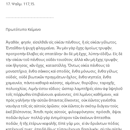
17. Ψαλμ. 117,15.
………………………………………
Πρωτότυπο Κείμενο
Ἀγαθὸν͵ φησὶν͵ εἰσελθεῖν εἰς οἰκίαν πένθους͵ ἢ εἰς οἰκίαν γέλωτος.
Ἐντεῦθεν ἡ ψυχὴ φλεγμαίνει. Ἂν μὲν γὰρ ἔχῃς ὁμοίως τρυφᾷν͵
προτροπὴν ἔλαβες εἰς σπατάλην· ἂν δὲ μὴ ἔχῃς͵ λύπην ἐδέξω. Εἰς δὲ
τὴν οἰκίαν τοῦ πένθους οὐδὲν τοιοῦτον͵ ἀλλὰ κἂν μὴ ἔχῃς τρυφᾷν͵
οὐκ ἤλγησας͵ κἂν ἔχῃς͵ καταστέλλῃ. Ὄντως οἰκία πένθους τὰ
μοναστήρια͵ ἔνθα σάκκος καὶ σποδὸς͵ ἔνθα μόνωσις͵ ἔνθα γέλως
οὐδεὶς͵ οὐδὲ βιωτικῶν πραγμάτων ὄχλος͵ ἔνθα νηστεία͵ ἔνθα
χαμευνία͵ πάντα καθαρὰ κνίσσης͵ αἱμάτων͵ θορύβου͵ ταραχῆς͵
πολυοχλίας. Λιμήν ἐστιν εὔδιος· ὥσπερ λαμπτῆρές εἰσιν ἀφ΄ ὑψηλοῦ
τοῖς πόῤῥωθεν ἐπιβαίνουσι φαίνοντες͵ ἐπὶ λιμένος καθήμενοι͵ καὶ
πρὸς γαλήνην τὴν αὐτῶν ἅπαντας ἕλκοντες͵ οὐκ ἐῶντες γενέσθαι
ναυάγια τοῖς εἰς αὐτοὺς ὁρῶσιν͵ οὐκ ἐῶντες ἐν σκότῳ διάγειν τοὺς
ἐκεῖ βλέποντας. Ἄπιθι πρὸς αὐτοὺς͵ φιλοφρόνησον͵ πρόσιθι͵ ἅψαι
ποδῶν ἁγίων· πολλῷ γὰρ ἐντιμότερον τῶν ἐκείνων ἅπτεσθαι
ποδῶν͵ ἢ τῆς ἑτέρων κεφαλῆς. Εἰπὲ γάρ μοι͵ εἰ ἀν δριάντων πόδας
κατέχουσί τινες͵ ἐπειδὴ ὅλως τύπον ἔχουσι βασιλικὸν͵ σὺ τὸν αὐτὸν