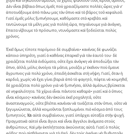
χορὸ καὶ σηκώσουν ἀμέσως τὰ χέρια, ψάλλουν τοὺς ἱεροὺς ὕμνους.
Δὲν εἶναι βέβαια ὅπως ἐμεῖς ποὺ χρειαζόμαστε πολλὲς ὧρες γιὰ ν’
ἀποτινάξουμε ἀπὸ πάνω μας τὸν ὕπνο καὶ τὸ βάρος τοῦ κεφαλιοῦ.
Γιατί ἐμεῖς μόλις ξυπνήσουμε, καθόμαστε στὸ κρεβάτι καὶ
τεντώνουμε τὰ μέλη μας γιὰ πολλὴ ὥρα, πηγαίνουμε γιὰ ἀνάγκη,
ἔπειτα νίβουμε τὸ πρόσωπο, ντυνόμαστε καὶ ξοδεύεται πολὺς
χρόνος.
Ἐκεῖ ὅμως τίποτε παρόμοιο δὲ συμβαίνει• κανένας δὲ φωνάζει
κάποιο ὑπηρέτη, γιατί ὁ καθένας ἐπαρκεῖ γιὰ τὸν ἑαυτό του· δὲ
χρειάζεται πολλὰ ἐνδύματα, οὔτε ἔχει ἀνάγκη νὰ ἀποδιώξει τὸν
ὕπνο, ἀλλά, μόλις ἀνοίγει τὰ μάτια, μοιάζει μ’ ἐκεῖνον ποὺ ἔμεινε
ἄγρυπνος γιὰ πολὺ χρόνο, ἐπειδὴ ἀσκεῖται στὴ νήψη. Γιατί, ὅταν ἡ
καρδιά, χωρὶς νὰ ἔχει γίνει βαριὰ ἀπὸ τὸ φαγητό, πέφτει νὰ κοιμηθεῖ,
δὲ χρειάζεται πολὺ χρόνο γιὰ νὰ ξυπνήσει, ἀλλὰ ἀμέσως βρίσκεται
σὲ νηφαλιότητα. Τὰ χέρια εἶναι πάντοτε καθαρὰ• γιατί καὶ ὁ ὕπνος
εἶναι κόσμιος• κανένας δὲν ἀκούει ἐκεῖ ροχαλητά, οὔτε
ἀναστεναγμούς, οὔτε βλέπει κανέναν νὰ τινάζεται στὸν ὕπνο, οὔτε νὰ
ξεγυμνώνεται, ἀλλὰ κοιμοῦνται ξαπλωμένοι πιὸ κόσμια ἀπό τους
ξυπνητούς. Ὅλα αὐτὰ συμβαίνουν, γιατί ὑπάρχει εὐταξία στὴν ψυχή.
Πραγματικὰ αὐτοὶ εἶναι ἅγιοι καὶ εἶναι ἄγγελοι ἀνάμεσα στοὺς
ἀνθρώπους. Καὶ μὴν ἐκπλήττεσαι ἀκούοντας αὐτά. Γιατί ὁ πολὺς
φόβος ποὺ αἰσθάνονται γιὰ τὸ Θεό, δὲν τοὺς ἀφήνει νὰ βυθιστοῦν