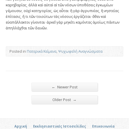
καρηβαρίας͵ ἀλλὰ καὶ αὐταὶ αἱ τῶν νόσων ὑποθέσεις ἐγκωμίων
γέμουσιν͵ οὐχὶ κατηγορίας͵ ὡς αὗται· ἢ γὰρ ἀγρυπνίας͵ ἢ νηστείας
ἐπίτασις͵ ἤ τι τῶν τοιούτων τὰς νόσους ἐργάζεται· ὅθεν καὶ
εὐαπάλλακτοι γίνονται· ἀρκεῖ γὰρ μηκέτι καμόντας ὁμοίως πάντων
ἀπηλλάχθαι τῶν δεινῶν.
Posted in
Πατερικά Κείμενα
,
Ψυχωφελή Αναγνώσματα
←
Newer Post
→
Older Post
Αρχική
Εκκλησιαστικές Ιστοσελίδες
Επικοινωνία