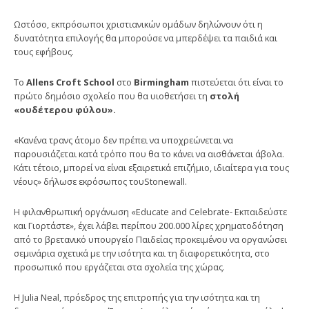
Ωστόσο, εκπρόσωποι χριστιανικών ομάδων δηλώνουν ότι η
δυνατότητα επιλογής θα μπορούσε να μπερδέψει τα παιδιά και
τους εφήβους.
Το
Allens Croft School
στο
Birmingham
πιστεύεται ότι είναι το
πρώτο δημόσιο σχολείο που θα υιοθετήσει τη
στολή
«ουδέτερου φύλου».
«Κανένα τρανς άτομο δεν πρέπει να υποχρεώνεται να
παρουσιάζεται κατά τρόπο που θα το κάνει να αισθάνεται άβολα.
Κάτι τέτοιο, μπορεί να είναι εξαιρετικά επιζήμιο, ιδιαίτερα για τους
νέους» δήλωσε εκρόσωπος τουStonewall.
Η φιλανθρωπική οργάνωση «Educate and Celebrate- Εκπαιδεύστε
και Γιορτάστε», έχει λάβει περίπου 200.000 λίρες χρηματοδότηση
από το βρετανικό υπουργείο Παιδείας προκειμένου να οργανώσει
σεμινάρια σχετικά με την ισότητα και τη διαφορετικότητα, στο
προσωπικό που εργάζεται στα σχολεία της χώρας.
Η Julia Neal, πρόεδρος της επιτροπής για την ισότητα και τη