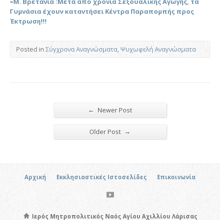
–
Μ. Βρετανία :Μετά από χρόνια Σεξουαλικής Αγωγής, τα
Γυμνάσια έχουν καταντήσει Κέντρα Παραπομπής προς
Έκτρωση!!!
Posted in
Σύγχρονα Αναγνώσματα
,
Ψυχωφελή Αναγνώσματα
←
Newer Post
→
Older Post
Αρχική
Εκκλησιαστικές Ιστοσελίδες
Επικοινωνία
Ιερός Μητροπολιτικός Ναός Αγίου Αχιλλίου Λάρισας