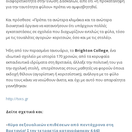
διαφορετικότητα στην Ένωση Δασκάλων, είπε ότι «η προκατάληψη
για την ταυτότητα φύλου» πρέπει να αμφισβητηθεί.
Και πρόσθεσε: «Πρέπει τα ανώτερα κλιμάκια και τα ανώτερα
διοικητικά όργανα να κατανοήσουν ότι υπάρχουν πολλές
εγκαταστάσεις σε σχολεία που διαχωρίζουν εντελώς τα φύλα, τόσο
με τις τουαλέτες αγοριών- κοριτσιών, όσο και με τις στολές».
Ήδη από τον περασμένο Ιανουάριο, το
Brighton College
, ένα
ιδιωτικό σχολείο με ιστορία 170 χρονών, από τα κορυφαία
εκπαιδευτικά ιδρύματα στη Βρετανία, άλλαξε την πολιτική του για
την σχολική στολή, επιτρέποντας στους μαθητές να φορούν όποια
εκδοχή θέλουν (αγορίστικη ή κοριτσίστικη), ανάλογα με το φύλο
που τους κάνει να νοιώθουν άνετα, και όχι με αυτό που απαραίτητα
γεννήθηκαν.
http://tvxs.gr
Δείτε σχετικά και:
–
Κύμα σεξουαλικών επιθέσεων από πεντάχρονα στη
Βρετανία! Στην τετραετία καταγράφηκαν 4.643