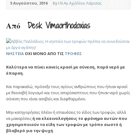
5 Αυγούστου, 2016
by
Ι.Ν.Αγ.Αχιλλίου Λάρισας
Από Desk Vimaorthodoxias
ΝΗΣΤΕΙΑ
ΟΧΙ ΜΟΝΟ ΑΠΟ ΤΙΣ
ΤΡΟΦΕΣ
Καλύτερα να πίνει κανείς κρασί με σύνεση, παρά νερό με
έπαρση.
Και παρακαλώ, πρόσεξε τους αγίους ανθρώπους που ήπιαν κρασί
με θεοσεβή λογισμό και τους απερίσκεπτους που ήπιαν νερό χωρίς
σύνεση που είναι ασεβείς και διεφθαρμένοι.
Μην κατηγορήσεις πλέον ή επαινέσεις το είδος των τροφών, αλλά
να μακαρίσεις
ή να ελεεινολογήσεις το φρόνημα αυτών που
χρησιμοποιούν τα είδη των τροφών με τρόπο σωστό ή
βλαβερό για την ψυχή.