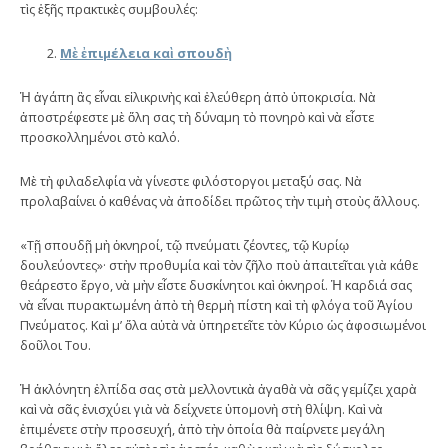
τὶς ἑξῆς πρακτικὲς συμβουλές:
Μ
ὲ
ἐ
πιμέλεια κα
ὶ
σπουδ
ὴ
Ἡ ἀγάπη ἂς εἶναι εἰλικρινὴς καὶ ἐλεύθερη ἀπὸ ὑπο­κρι­σία. Νὰ
ἀποστρέφεστε μὲ ὅλη σας τὴ δύναμη τὸ πονηρὸ καὶ νὰ εἶστε
προσκολλημένοι στὸ καλό.
Μὲ τὴ φιλαδελφία νὰ γίνεστε φιλόστοργοι μεταξύ σας. Νὰ
προλαβαίνει ὁ καθένας νὰ ἀποδίδει πρῶτος τὴν τιμὴ στοὺς ἄλλους.
«Τῇ σπουδῇ μὴ ὀκνηροί, τῷ πνεύματι ζέοντες, τῷ Κυρίῳ
δουλεύοντες»· στὴν προθυμία καὶ τὸν ζῆλο ποὺ ἀπαιτεῖται γιὰ κάθε
θεάρεστο ἔργο, νὰ μὴν εἶστε δυσκίνητοι καὶ ὀκνηροί. Ἡ καρδιά σας
νὰ εἶναι πυρακτωμένη ἀπὸ τὴ θερμὴ πίστη καὶ τὴ φλόγα τοῦ Ἁγίου
Πνεύματος. Καὶ μ’ ὅλα αὐτὰ νὰ ὑπηρετεῖτε τὸν Κύριο ὡς ἀφοσιωμένοι
δοῦλοι Του.
Ἡ ἀκλόνητη ἐλπίδα σας στὰ μελλοντικὰ ἀγαθὰ νὰ σᾶς γεμίζει χαρὰ
καὶ νὰ σᾶς ἐνισχύει γιὰ νὰ δείχνετε ὑπομονὴ στὴ θλίψη. Καὶ νὰ
ἐπιμένετε στὴν προσευχή, ἀπὸ τὴν ὁποία θὰ παίρνετε μεγάλη