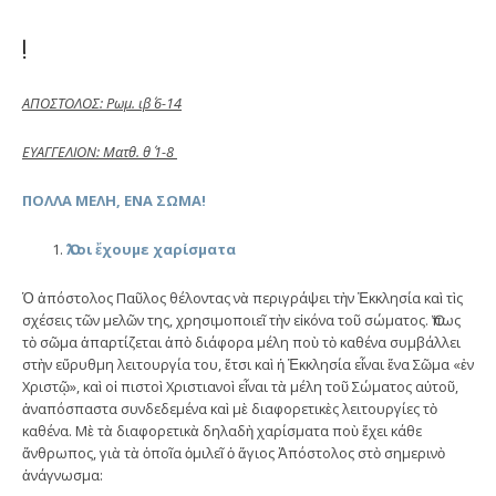
!
ΑΠΟΣΤΟΛΟΣ: Ρωμ. ιβ΄ 6-14
ΕΥΑΓΓΕΛΙΟΝ: Ματθ. θ΄ 1-8
ΠΟΛΛΑ ΜΕΛΗ, ΕΝΑ ΣΩΜΑ!
Ὅλοι ἔχουμε χαρίσματα
Ὁ ἀπόστολος Παῦλος θέλοντας νὰ περιγράψει τὴν Ἐκκλησία καὶ τὶς
σχέσεις τῶν μελῶν της, χρησιμοποιεῖ τὴν εἰκόνα τοῦ σώματος. Ὅπως
τὸ σῶμα ἀπαρτίζεται ἀπὸ διάφορα μέλη ποὺ τὸ καθένα συμβάλλει
στὴν εὔρυθμη λειτουργία του, ἔτσι καὶ ἡ Ἐκκλησία εἶναι ἕνα Σῶμα «ἐν
Χριστῷ», καὶ οἱ πιστοὶ Χριστιανοὶ εἶναι τὰ μέλη τοῦ Σώματος αὐτοῦ,
ἀναπόσπαστα συνδεδεμένα καὶ μὲ διαφορετικὲς λειτουργίες τὸ
καθένα. Μὲ τὰ διαφορετικὰ δηλαδὴ χαρίσματα ποὺ ἔχει κάθε
ἄνθρωπος, γιὰ τὰ ὁποῖα ὁμιλεῖ ὁ ἅγιος Ἀπόστολος στὸ σημερινὸ
ἀνάγνωσμα: