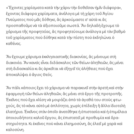
«Ἔχοντες χαρίσματα κατὰ τὴν χάριν τὴν δοθεῖσαν ἡμῖν διάφορα»,
ἔχοντας διάφορα χαρίσματα, ἀνά­λο­γα μὲ τὴ χάρη τοῦ Ἁγίου
Πνεύματος ποὺ μᾶς δόθηκε, ἂς ἀρκούμαστε σ’ αὐτὰ κι ἂς
προσπαθοῦμε νὰ τὰ ἀξιοποιοῦμε σωστά. Ἂν δηλαδὴ ἔχουμε τὸ
χάρισμα τῆς προφητείας, ἂς προφητεύουμε ἀνάλογα μὲ τὸν βαθμὸ
τοῦ χαρίσματος ποὺ δόθηκε κατὰ τὴν πίστη ποὺ ἐκδηλώνει ὁ
καθένας.
Ἂν ἔχουμε χάρισμα ἐκκλησιαστικῆς διακονίας, ἂς μέ­­νουμε στὴ
διακονία. Ἂν κανεὶς εἶναι διδάσκαλος τῶν θείων ἀληθειῶν, ἂς μένει
στὴ δι­δα­­­­σκαλία κι ἂς ἀρκεῖται νὰ ἐξηγεῖ τὶς ἀλήθειες ποὺ ἔχει
ἀποκαλύψει ὁ ἅγιος Θεός.
Ἂν πάλι κάποιος ἔχει τὸ χάρισμα νὰ παρακινεῖ στὴν ἀρε­τὴ καὶ στὴν
ἐφαρμογὴ τῶν θείων ἀληθειῶν, ἂς μένει στὸ ἔργο τῆς προτροπῆς.
Ἐκεῖνος ποὺ ἔχει κλίση νὰ μοιράζει ἀπὸ τὰ ἀγαθά του στοὺς φτω­
χούς, ἂς τὸ κάνει αὐτὸ μὲ ἁπλότητα, χωρὶς ἐπίδειξη ἢ ἄλλα ἰδιοτελὴ
ἐλατήρια. Ἐκεῖνος στὸν ὁποῖο ἀνα­τέ­θηκε ἡ ἐπιστασία καὶ ἡ ἐπιμέλεια
ὁποι­ου­δήποτε καλοῦ ἔργου, ἂς ἐπιστατεῖ μὲ προθυμία καὶ δρα­
στηριότητα. Κι ἐκεῖνος ποὺ κάνει ἐλεημοσύνη, ἂς ἐλεεῖ μὲ χαρὰ καὶ
καλοσύνη.