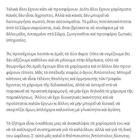
Τελικὰ ὅλοι ἔχουν κάτι νὰ προσφέρουν. Διότι ὅλοι ἔχουν χαρίσματα.
Κανεὶς δὲν εἶναι ἄχρηστος. Ἀλλὰ καὶ κανεὶς δὲν μπορεῖ νὰ
λειτουργήσει σωστά, ὅταν αὐτονομεῖται. Τὸ μέλος ποὺ ἀποκόπτεται
ἀπὸ τὸ Σῶμα νεκρώνεται, ἐνῶ, ὅταν βρίσκεται σὲ συνάφεια μὲ τὰ
ἄλλα μέλη, ἐνταγμένο στὸ Σῶμα, ζωογονεῖται καὶ προσφέρει ζω­­τικὲς
ὑπηρεσίες.
Ἂς προσέχουμε λοιπὸν κι ἐμεῖς τὰ δύο ἄκρα: Οὔτε νὰ νομίζουμε ὅτι
δὲν ἀξίζουμε καθόλου καὶ νὰ μένουμε στὴν ἀδράνεια, οὔτε νὰ
θεωροῦμε ὅτι ἐμεῖς ἔχουμε ὅλα τὰ χαρίσματα καὶ οἱ ἄλλοι δὲν προσ­
φέρουν τίποτε. Μᾶς τὸ ὑπέδειξε σαφῶς ὁ ἅγιος Ἀπόστολος: Μπορεῖ
κάποιος νὰ εἶναι τέ­λειος θεολόγος καὶ ἑρμηνευτὴς τῶν Γρα­φῶν
ἔχοντας τὸ χάρισμα τῆς διδασκαλίας, ἀλλὰ νὰ ὑστερεῖ στὸ νὰ
παρακινεῖ σὲ πρακτικὴ ἐφαρμογή, νὰ μὴν ἔχει δηλαδὴ τὸ χάρισμα τῆς
παρακλήσεως. Ἄλλος νὰ ἔχει διοικητικὲς ἱκανότητες καὶ νὰ
προΐσταται καλῶν ἔργων κι ἄλλος νὰ μὴν μπορεῖ νὰ διοικεῖ, νὰ
σκορπίζει ὅμως ἁ­πλόχερα καλοσύνη μὲ γλυκύτητα καὶ ἀγάπη.
Τὸ ζήτημα εἶναι ὁ καθένας μας νὰ ἀνακαλύψει τὰ χαρίσματά του καὶ
νὰ τὰ καλλιεργεῖ συστηματικὰ γιὰ τὸ καλὸ ὅλων, ἀλλὰ καὶ γιὰ τὴ δική
του ὠφέλεια. Σ’ αὐτὸ μᾶς καλεῖ ὁ θεόπνευστος Ἀπόστολος δίνοντας