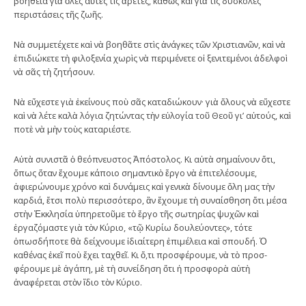
βοήθεια γιὰ ὅλες αὐ­τὲς τὶς ἀρετές, καθὼς καὶ γιὰ τὶς δύσκολες
περιστάσεις τῆς ζωῆς.
Νὰ συμμετέχετε καὶ νὰ βοηθᾶτε στὶς ἀνάγκες τῶν Χριστιανῶν, καὶ νὰ
ἐπιδιώκετε τὴ φιλοξενία χωρὶς νὰ πε­ριμένετε οἱ ξενιτεμένοι ἀδελφοὶ
νὰ σᾶς τὴ ζητήσουν.
Νὰ εὔχεστε γιὰ ἐκείνους ποὺ σᾶς καταδιώκουν· γιὰ ὅλους νὰ εὔχεστε
καὶ νὰ λέτε καλὰ λόγια ζητώντας τὴν εὐλογία τοῦ Θεοῦ γι’ αὐτούς, καὶ
ποτὲ νὰ μὴν τοὺς κα­ταριέστε.
Αὐτὰ συνιστᾶ ὁ θεόπνευστος Ἀπόστο­λος. Κι αὐτὰ σημαίνουν ὅτι,
ὅπως ὅταν ἔχουμε κάποιο σημαντικὸ ἔργο νὰ ἐπιτελέσουμε,
ἀφιερώνουμε χρόνο καὶ δυνάμεις καὶ γενικὰ δίνουμε ὅλη μας τὴν
καρδιά, ἔτσι πολὺ περισσότερο, ἂν ἔχουμε τὴ συν­αίσθηση ὅτι μέσα
στὴν Ἐκκλησία ὑπηρετοῦμε τὸ ἔργο τῆς σωτηρίας ψυχῶν καὶ
ἐργαζόμαστε γιὰ τὸν Κύριο, «τῷ Κυρίω δουλεύοντες», τότε
ὁπωσδήποτε θὰ δείχνουμε ἰδιαίτερη ἐπιμέλεια καὶ σπουδή. Ὁ
καθένας ἐκεῖ ποὺ ἔχει ταχθεῖ. Κι ὅ,τι προσ­φέρουμε, νὰ τὸ προσ­
φέρουμε μὲ ἀγάπη, μὲ τὴ συνείδηση ὅτι ἡ προσ­φορὰ αὐτὴ
ἀναφέρεται στὸν ἴδιο τὸν Κύριο.