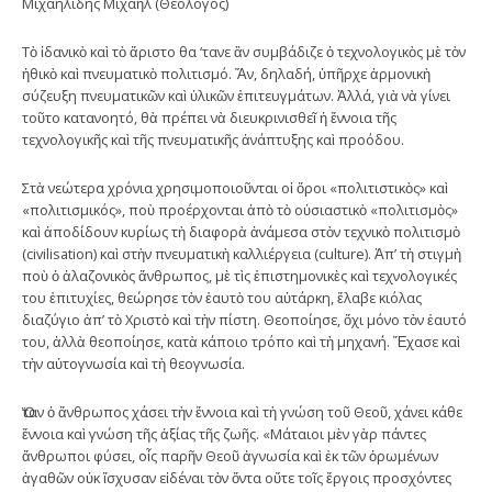
Μιχαηλίδης Μιχαὴλ (Θεολόγος)
Τὸ ἰδανικὸ καὶ τὸ ἄριστο θα ‘τανε ἂν συμβάδιζε ὁ τεχνολογικὸς μὲ τὸν
ἠθικὸ καὶ πνευματικὸ πολιτισμό. Ἄν, δηλαδή, ὑπῆρχε ἁρμονικὴ
σύζευξη πνευματικῶν καὶ ὑλικῶν ἐπιτευγμάτων. Ἀλλά, γιὰ νὰ γίνει
τοῦτο κατανοητό, θὰ πρέπει νὰ διευκρινισθεῖ ἡ ἔννοια τῆς
τεχνολογικῆς καὶ τῆς πνευματικῆς ἀνάπτυξης καὶ προόδου.
Στὰ νεώτερα χρόνια χρησιμοποιοῦνται οἱ ὅροι «πολιτιστικὸς» καὶ
«πολιτισμικός», ποὺ προέρχονται ἀπὸ τὸ οὐσιαστικὸ «πολιτισμὸς»
καὶ ἀποδίδουν κυρίως τὴ διαφορὰ ἀνάμεσα στὸν τεχνικὸ πολιτισμὸ
(civilisation) καὶ στὴν πνευματικὴ καλλιέργεια (culture). Ἀπ’ τὴ στιγμὴ
ποὺ ὁ ἀλαζονικὸς ἄνθρωπος, μὲ τὶς ἐπιστημονικὲς καὶ τεχνολογικές
του ἐπιτυχίες, θεώρησε τὸν ἑαυτὸ του αὐτάρκη, ἔλαβε κιόλας
διαζύγιο ἀπ’ τὸ Χριστὸ καὶ τὴν πίστη. Θεοποίησε, ὄχι μόνο τὸν ἑαυτό
του, ἀλλὰ θεοποίησε, κατὰ κάποιο τρόπο καὶ τὴ μηχανή. Ἔχασε καὶ
τὴν αὐτογνωσία καὶ τὴ θεογνωσία.
Ὅταν ὁ ἄνθρωπος χάσει τὴν ἔννοια καὶ τὴ γνώση τοῦ Θεοῦ, χάνει κάθε
ἔννοια καὶ γνώση τῆς ἀξίας τῆς ζωῆς. «Μάταιοι μὲν γὰρ πάντες
ἄνθρωποι φύσει, οἷς παρῆν Θεοῦ ἀγνωσία καὶ ἐκ τῶν ὀρωμένων
ἀγαθῶν οὐκ ἴσχυσαν εἰδέναι τὸν ὄντα οὔτε τοῖς ἔργοις προσχόντες