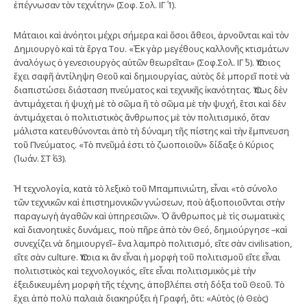
ἐπέγνωσαν τὸν τεχνίτην» (Σοφ. Σολ. ΙΓ΄ 1).
Μάταιοι καὶ ἀνόητοι μέχρι σήμερα καὶ ὅσοι ἄθεοι, ἀρνοῦνται καὶ τὸν
Δημιουργὸ καὶ τὰ ἔργα Του. «Ἐκ γὰρ μεγέθους καλλονῆς κτισμάτων
ἀναλόγως ὁ γενεσιουργὸς αὐτῶν θεωρεῖται» (Σοφ.Σολ. ΙΓ΄ 5). Ὅποιος
ἔχει σαφῆ ἀντίληψη Θεοῦ καὶ δημιουργίας, αὐτὸς δὲ μπορεῖ ποτὲ νὰ
διαπιστώσει διάσταση πνεύματος καὶ τεχνικῆς ἱκανότητας. Ὅπως δὲν
ἀντιμάχεται ἡ ψυχὴ μὲ τὸ σῶμα ἢ τὸ σῶμα μὲ τὴν ψυχή, ἔτσι καὶ δὲν
ἀντιμάχεται ὁ πολιτιστικὸς ἄνθρωπος μὲ τὸν πολιτισμικό, ὅταν
μάλιστα κατευθύνονται ἀπὸ τὴ δύναμη τῆς πίστης καὶ τὴν ἔμπνευση
τοῦ Πνεύματος. «Τὸ πνεῦμά ἐστι τὸ ζωοποιοῦν» δίδαξε ὁ Κύριος
(Ἰωάν. ΣΤ΄ 63).
Ἡ τεχνολογία, κατὰ τὸ λεξικὸ τοῦ Μπαμπινιώτη, εἶναι «τὸ σύνολο
τῶν τεχνικῶν καὶ ἐπιστημονικῶν γνώσεων, ποὺ ἀξιοποιοῦνται στὴν
παραγωγὴ ἀγαθῶν καὶ ὑπηρεσιῶν». Ὁ ἄνθρωπος μὲ τὶς σωματικὲς
καὶ διανοητικὲς δυνάμεις, ποὺ πῆρε ἀπὸ τὸν Θεό, δημιούργησε –καὶ
συνεχίζει νὰ δημιουργεῖ– ἕνα λαμπρὸ πολιτισμό, εἴτε σὰν civilisation,
εἴτε σὰν culture. Ὅποια κι ἂν εἶναι ἡ μορφὴ τοῦ πολιτισμοῦ εἴτε εἶναι
πολιτιστικὸς καὶ τεχνολογικός, εἴτε εἶναι πολιτισμικὸς μὲ τὴν
ἐξειδικευμένη μορφὴ τῆς τέχνης, ἀποβλέπει στὴ δόξα τοῦ Θεοῦ. Τὸ
ἔχει ἀπὸ πολὺ παλαιὰ διακηρύξει ἡ Γραφή, ὅτι: «Αὐτὸς (ὁ Θεὸς)