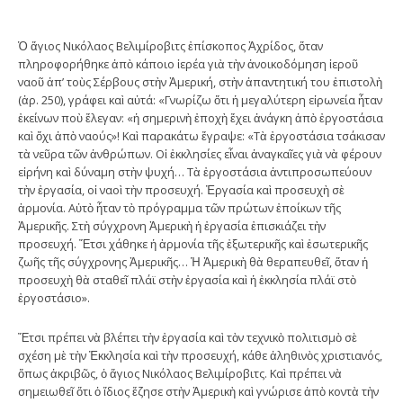
Ὁ ἅγιος Νικόλαος Βελιμίροβιτς ἐπίσκοπος Ἀχρίδος, ὅταν
πληροφορήθηκε ἀπὸ κάποιο ἱερέα γιὰ τὴν ἀνοικοδόμηση ἱεροῦ
ναοῦ ἀπ’ τοὺς Σέρβους στὴν Ἀμερική, στὴν ἀπαντητική του ἐπιστολὴ
(ἀρ. 250), γράφει καὶ αὐτά: «Γνωρίζω ὅτι ἡ μεγαλύτερη εἰρωνεία ἦταν
ἐκείνων ποὺ ἔλεγαν: «ἡ σημερινὴ ἐποχὴ ἔχει ἀνάγκη ἀπὸ ἐργοστάσια
καὶ ὄχι ἀπὸ ναούς»! Καὶ παρακάτω ἔγραψε: «Τὰ ἐργοστάσια τσάκισαν
τὰ νεῦρα τῶν ἀνθρώπων. Οἱ ἐκκλησίες εἶναι ἀναγκαῖες γιὰ νὰ φέρουν
εἰρήνη καὶ δύναμη στὴν ψυχή… Τὰ ἐργοστάσια ἀντιπροσωπεύουν
τὴν ἐργασία, οἱ ναοὶ τὴν προσευχή. Ἐργασία καὶ προσευχὴ σὲ
ἁρμονία. Αὐτὸ ἦταν τὸ πρόγραμμα τῶν πρώτων ἐποίκων τῆς
Ἀμερικῆς. Στὴ σύγχρονη Ἀμερικὴ ἡ ἐργασία ἐπισκιάζει τὴν
προσευχή. Ἔτσι χάθηκε ἡ ἁρμονία τῆς ἐξωτερικῆς καὶ ἐσωτερικῆς
ζωῆς τῆς σύγχρονης Ἀμερικῆς… Ἡ Ἀμερικὴ θὰ θεραπευθεῖ, ὅταν ἡ
προσευχὴ θὰ σταθεῖ πλάϊ στὴν ἐργασία καὶ ἡ ἐκκλησία πλάϊ στὸ
ἐργοστάσιο».
Ἔτσι πρέπει νὰ βλέπει τὴν ἐργασία καὶ τὸν τεχνικὸ πολιτισμὸ σὲ
σχέση μὲ τὴν Ἐκκλησία καὶ τὴν προσευχή, κάθε ἀληθινὸς χριστιανός,
ὅπως ἀκριβῶς, ὁ ἅγιος Νικόλαος Βελιμίροβιτς. Καὶ πρέπει νὰ
σημειωθεῖ ὅτι ὁ ἴδιος ἔζησε στὴν Ἀμερικὴ καὶ γνώρισε ἀπὸ κοντὰ τὴν