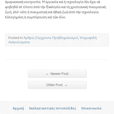
ἀμερικανικὴ νοοτροπία. Ἡ ἐργασία καὶ ἡ τεχνολογία δὲν ἔχει νὰ
φοβηθεῖ σὲ τίποτε ἀπὸ τὴν Ἐκκλησία καὶ τὴ χριστιανικὴ πνευματικὴ
ζωή, ἀλλ’ οὔτε ἡ πνευματικὴ καὶ ἠθικὴ ζωὴ ἀπὸ τὴν τεχνολογία.
Εὐλογημένη ἡ συμπόρευση καὶ τῶν δύο.
Posted in
Άρθρα
,
Σύγχρονοι Προβληματισμοί
,
Ψυχωφελή
Αναγνώσματα
←
Newer Post
→
Older Post
Αρχική
Εκκλησιαστικές Ιστοσελίδες
Επικοινωνία