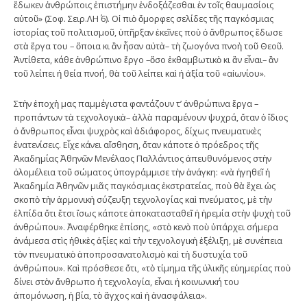
ἔδωκεν ἀνθρώποις ἐπιστήμην ἐνδοξάζεσθαι ἐν τοῖς θαυμασίοις
αὐτοῦ» (Σοφ. Σειρ.ΛΗ΄ 6). Οἱ πιὸ ὄμορφες σελίδες τῆς παγκόσμιας
ἱστορίας τοῦ πολιτισμοῦ, ὑπῆρξαν ἐκεῖνες ποὺ ὁ ἄνθρωπος ἔδωσε
στὰ ἔργα του – ὅποια κι ἂν ἦσαν αὐτὰ– τὴ ζωογόνα πνοὴ τοῦ Θεοῦ.
Ἀντίθετα, κάθε ἀνθρώπινο ἔργο –ὅσο ἐκθαμβωτικὸ κι ἂν εἶναι– ἂν
τοῦ λείπει ἡ θεία πνοή, θὰ τοῦ λείπει καὶ ἡ ἀξία τοῦ «αἰωνίου».
Στὴν ἐποχὴ μας παμμέγιστα φαντάζουν τ’ ἀνθρώπινα ἔργα –
προπάντων τὰ τεχνολογικὰ– ἀλλὰ παραμένουν ψυχρά, ὅταν ὁ ἴδιος
ὁ ἄνθρωπος εἶναι ψυχρὸς καὶ ἀδιάφορος, δίχως πνευματικὲς
ἐνατενίσεις. Εἶχε κάνει αἴσθηση, ὅταν κάποτε ὁ πρόεδρος τῆς
Ἀκαδημίας Ἀθηνῶν Μενέλαος Παλλάντιος ἀπευθυνόμενος στὴν
ὁλομέλεια τοῦ σώματος ὑπογράμμισε τὴν ἀνάγκη: «νὰ ἡγηθεῖ ἡ
Ἀκαδημία Ἀθηνῶν μιᾶς παγκόσμιας ἐκστρατείας, ποὺ θὰ ἔχει ὡς
σκοπὸ τὴν ἁρμονικὴ σύζευξη τεχνολογίας καὶ πνεύματος, μὲ τὴν
ἐλπίδα ὅτι ἔτσι ἴσως κάποτε ἀποκατασταθεῖ ἡ ἠρεμία στὴν ψυχὴ τοῦ
ἀνθρώπου». Ἀναφέρθηκε ἐπίσης, «στὸ κενὸ ποὺ ὑπάρχει σήμερα
ἀνάμεσα στὶς ἠθικὲς ἀξίες καὶ τὴν τεχνολογικὴ ἐξέλιξη, μὲ συνέπεια
τὸν πνευματικὸ ἀποπροσανατολισμὸ καὶ τὴ δυστυχία τοῦ
ἀνθρώπου». Καὶ πρόσθεσε ὅτι, «τὸ τίμημα τῆς ὑλικῆς εὐημερίας ποὺ
δίνει στὸν ἄνθρωπο ἡ τεχνολογία, εἶναι ἡ κοινωνική του
ἀπομόνωση, ἡ βία, τὸ ἄγχος καὶ ἡ ἀνασφάλεια».