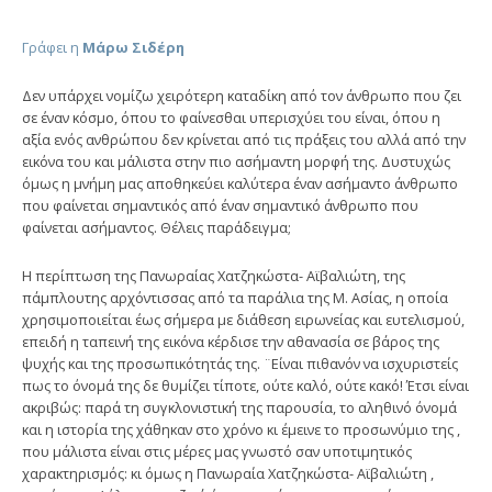
Γράφει η
Μάρω Σιδέρη
Δεν υπάρχει νομίζω χειρότερη καταδίκη από τον άνθρωπο που ζει
σε έναν κόσμο, όπου το φαίνεσθαι υπερισχύει του είναι, όπου η
αξία ενός ανθρώπου δεν κρίνεται από τις πράξεις του αλλά από την
εικόνα του και μάλιστα στην πιο ασήμαντη μορφή της. Δυστυχώς
όμως η μνήμη μας αποθηκεύει καλύτερα έναν ασήμαντο άνθρωπο
που φαίνεται σημαντικός από έναν σημαντικό άνθρωπο που
φαίνεται ασήμαντος. Θέλεις παράδειγμα;
Η περίπτωση της Πανωραίας Χατζηκώστα- Αϊβαλιώτη, της
πάμπλουτης αρχόντισσας από τα παράλια της Μ. Ασίας, η οποία
χρησιμοποιείται έως σήμερα με διάθεση ειρωνείας και ευτελισμού,
επειδή η ταπεινή της εικόνα κέρδισε την αθανασία σε βάρος της
ψυχής και της προσωπικότητάς της. ¨Είναι πιθανόν να ισχυριστείς
πως το όνομά της δε θυμίζει τίποτε, ούτε καλό, ούτε κακό! Έτσι είναι
ακριβώς: παρά τη συγκλονιστική της παρουσία, το αληθινό όνομά
και η ιστορία της χάθηκαν στο χρόνο κι έμεινε το προσωνύμιο της ,
που μάλιστα είναι στις μέρες μας γνωστό σαν υποτιμητικός
χαρακτηρισμός: κι όμως η Πανωραία Χατζηκώστα- Αϊβαλιώτη ,