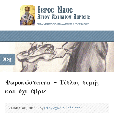
Blog
Ψωροκώσταινα – Τίτλος τιμής
και όχι ύβρις!
23 Ιουλίου, 2016
by
Ι.Ν.Αγ.Αχιλλίου Λάρισας