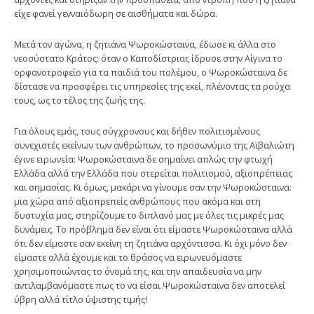
είχε φανεί γενναιόδωρη σε αισθήματα και δώρα.
Μετά τον αγώνα, η ζητιάνα Ψωροκώσταινα, έδωσε κι άλλα στο
νεοσύστατο Κράτος: όταν ο Καποδίστριας ίδρυσε στην Αίγινα το
ορφανοτροφείο για τα παιδιά του πολέμου, ο Ψωροκώσταινα δε
δίστασε να προσφέρει τις υπηρεσίες της εκεί, πλένοντας τα ρούχα
τους, ως το τέλος της ζωής της.
Για όλους εμάς, τους σύγχρονους και δήθεν πολιτισμένους
συνεχιστές εκείνων των ανθρώπων, το προσωνύμιο της Αϊβαλιώτη
έγινε ειρωνεία: Ψωροκώσταινα δε σημαίνει απλώς την φτωχή
Ελλάδα αλλά την Ελλάδα που στερείται πολιτισμού, αξιοπρέπειας
και σημασίας. Κι όμως, μακάρι να γίνουμε σαν την Ψωροκώσταινα:
μια χώρα από αξιοπρεπείς ανθρώπους που ακόμα και στη
δυστυχία μας, στηρίζουμε το διπλανό μας με όλες τις μικρές μας
δυνάμεις. Το πρόβλημα δεν είναι ότι είμαστε Ψωροκώσταινα αλλά
ότι δεν είμαστε σαν εκείνη τη ζητιάνα αρχόντισσα. Κι όχι μόνο δεν
είμαστε αλλά έχουμε και το θράσος να ειρωνευόμαστε
χρησιμοποιώντας το όνομά της, και την απαιδευσία να μην
αντιλαμβανόμαστε πως το να είσαι Ψωροκώσταινα δεν αποτελεί
ύβρη αλλά τίτλο ύψιστης τιμής!