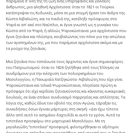
παρέμεινε σ’ όλη της τη ζωή ένας υπερήφανος και γενναίος
άνθρωπος, μια αληθινή Αρχόντισσα: όταν το 1821 οι Τούρκοι
κατέστρεψαν τις Κυδωνιές, μέσα σε μια στιγμή έχασε τον άνδρα της
Κώστα Αϊβαλιώτη, και τα παιδιά της, κατέληξε πρόσφυγας στα
Ψαρά κι απ’ εκεί στο Ναύπλιο, κι έγινε γνωστή ως η γυναίκα του
Κώστα από τα Ψαρά, ή αλλιώς Ψαροκώσταινα: μια αρχόντισσα που
έγινε ζητιάνα και πλύστρα, κουβαλώντας τον πόνο για την απώλεια
των αγαπημένων της, μα που παρέμεινε αρχόντισσα ακόμα και με
τα ρούχα της ζητιάνας.
Μια ζητιάνα που ταπείνωσε τους άρχοντες και έγινε σημαιοφόρος
του Πατριωτισμού: όταν το 1826 ζητήθηκε από τους Έλληνες να
συνδράμουν για την ενίσχυση των πολιορκημένων του
Μεσολογγίου, η Πανωραία Χατζηκώστα- Αιβαλιώτη,που είχε γίνει
Ψαροκώσταινα και τελικά Ψωροκώσταινα, πλησίασε πρώτη κι
πρόσφερε ότι είχε κερδίσει ζητιανεύοντας και κάνοντας ευκαιριακές
δουλειές, σε έναν σπάνιο συνδυασμό παρρησίας και απλότητας. Τα
λόγια της, καθώς έδινε τον οβολό της στον Αγώνα, τάραξαν τις
συνειδήσεις όσων έγιναν μάρτυρες στη σκηνή: «Δεν έχω τίποτα
άλλο από αυτό το ασημένιο δαχτυλίδι κι αυτό το γρόσι. Αυτά τα
τιποτένια προσφέρω στο μαρτυρικό Μεσολόγγι». Με τη
μεγαλειώδη “τιποτένια” προσφορά, φιλοτιμήθηκαν οι αξιότιμοι
άρχοντες και στήριξαν την προσπάθεια, από ντροπή που η ζητιάνα