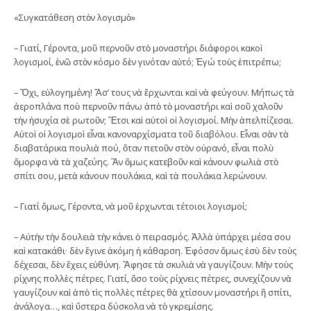
«Συγκατάθεση στὸν λογισμὸ»
– Γιατί, Γέροντα, μοῦ περνοῦν στὸ μοναστήρι διάφοροι κακοὶ
λογισμοί, ἐνῶ στὸν κόσμο δὲν γινόταν αὐτό; Ἐγώ τοὺς ἐπιτρέπω;
– Ὄχι, εὐλογημένη! Ἄσ’ τους νὰ ἔρχωνται καὶ νὰ φεύγουν. Μήπως τὰ
ἀεροπλάνα ποὺ περνοῦν πάνω ἀπὸ τὸ μοναστήρι καὶ σοῦ χαλοῦν
τὴν ἡσυχία σὲ ρωτοῦν; Ἔτσι καὶ αὐτοὶ οἱ λογισμοί. Μὴν ἀπελπίζεσαι.
Αὐτοὶ οἱ λογισμοὶ εἶναι κανοναρχίσματα τοῦ διαβόλου. Εἶναι σὰν τὰ
διαβατάρικα πουλιὰ πού, ὅταν πετοῦν στὸν οὐρανό, εἶναι πολὺ
ὄμορφα νὰ τὰ χαζεύης. Ἂν ὅμως κατεβοῦν καὶ κάνουν φωλιὰ στὸ
σπίτι σου, μετὰ κάνουν πουλάκια, καὶ τὰ πουλάκια λερώνουν.
– Γιατί ὅμως, Γέροντα, νὰ μοῦ ἐρχωνται τέτοιοι λογισμοί;
– Αὐτὴν τὴν δουλειὰ τὴν κάνει ὁ πειρασμός. Ἀλλὰ ὑπάρχει μέσα σου
καὶ κατακάθι· δὲν ἔγινε ἀκόμη ἡ κάθαρση. Ἐφόσον ὅμως ἐσὺ δὲν τοὺς
δέχεσαι, δὲν ἔχεις εὐθύνη. Ἄφησε τὰ σκυλιὰ νὰ γαυγίζουν. Μὴν τοὺς
ρίχνης πολλὲς πέτρες. Γιατί, ὅσο τοὺς ρίχνεις πέτρες, συνεχίζουν νὰ
γαυγίζουν καὶ ἀπὸ τὶς πολλὲς πέτρες θὰ χτίσουν μοναστήρι ἢ σπίτι,
ἀνάλογα…, καὶ ὕστερα δύσκολα νὰ τὸ γκρεμίσης.