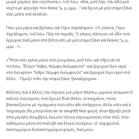
μωρὲ χαμένε; Δὲν ντρέπεσαι;», τοῦ λέω. «Ναί, μοῦ λέει, τὸν εἶδα μιὰ
νύχτα μὲ φεγγάρι ποὺ ἔκανε “μ, μ, μμμ…” καὶ ἔχυνε μὲ μία νταμιτζάνα
κάτι μέσα στὰ κλαδιά».
Πάω μία μέρα καὶ βρίσκω τὸν Γέρο-Χαράλαμπο. «Τί γίνεται, Γέρο-
Χαράλαμπε; τοῦ λέω. Πῶς τὰ περνᾶς; Τί κάνεις; Κάποιος σὲ εἶδε ποὺ
ἔρριχνες ἐκεῖ μέσα στὰ βάτα κάτι μὲ μία νταμιτζάνα καὶ ἔκανες “μ, μ,
μμμ…”».
«Ἦταν κάτι κρίνα μέσα στὰ ρουμάνια, μοῦ λέει, καὶ πῆγα νὰ τὰ
ποτίσω. Ἔλεγα “Χαῖρε, Νύμφη ἀνύμφευτε!” -καὶ ἔρριχνα λίγο νερὸ
στὸ ἕνα κρίνο• “Χαῖρε, Νύμφη ἀνύμφευτε!” καὶ ἔρριχνα λίγο νερὸ στὸ
ἄλλο… Γέμιζα πάλι τὴν νταμιτζάνα, ξαναέρριχνα».
Βλέπεις; Καὶ ὀ ἄλλος τὸν πέρασε γιὰ μάγο! Βλέπω, μερικοὶ κοσμικοὶ τί
καλοὺς λογισμοὺς ποὺ ἔχουν! Ἐνῶ ἄλλοι, οἱ καημένοι, πόσο
βασανίζονται μὲ πράγματα ποὺ οὔτε κἄν ὑπάρχουν, ἄλλα οὔτε καὶ ὁ
πειρασμὸς θὰ μποροῦσε νὰ τὰ σκεφθῆ! Μιὰ φορά, ὅταν ἔβρεξε μετὰ
ἀπὸ μεγάλη ἀνομβρία, ἔνιωσα τέτοια εὐγνωμοσύνη στὸν Θεό, ποὺ
καθόμουν μέσα στὸ Καλύβι καὶ ἔλεγα συνέχεια: «Σ’ εὐχαριστῶ
ἑκατομμύρια-δισεκατομμύρια φορές, Θεέ μου».