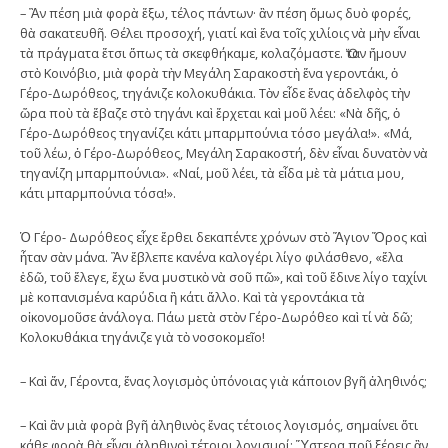
– Ἂν πέση μιὰ φορὰ ἔξω, τέλος πάντων· ἂν πέση ὅμως δυὸ φορές,
θὰ σακατευθῆ. Θέλει προσοχή, γιατί καὶ ἕνα τοῖς χιλίοις νὰ μὴν εἶναι
τὰ πράγματα ἔτσι ὅπως τὰ σκεφθήκαμε, κολαζόμαστε. Ὅταν ἤμουν
στὸ Κοινόβιο, μιὰ φορὰ τὴν Μεγάλη Σαρακοστὴ ἕνα γεροντάκι, ὁ
Γέρο-Δωρόθεος, τηγάνιζε κολοκυθάκια. Τὸν εἶδε ἕνας ἀδελφὸς τὴν
ὥρα ποὺ τὰ ἔβαζε στὸ τηγάνι καὶ ἔρχεται καὶ μοῦ λέει: «Νὰ δῆς, ὁ
Γέρο-Δωρόθεος τηγανίζει κάτι μπαρμπούνια τόσο μεγάλα!». «Μά,
τοῦ λέω, ὁ Γέρο-Δωρόθεος, Μεγάλη Σαρακοστή, δὲν εἶναι δυνατὸν νὰ
τηγανίζη μπαρμπούνια». «Ναί, μοῦ λέει, τὰ εἶδα μὲ τὰ μάτια μου,
κάτι μπαρμπούνια τόσα!».
Ὁ Γέρο- Δωρόθεος εἶχε ἔρθει δεκαπέντε χρόνων στὸ Ἅγιον Ὄρος καὶ
ἦταν σὰν μάνα. Ἂν ἔβλεπε κανένα καλογέρι λίγο φιλάσθενο, «ἔλα
ἐδῶ, τοῦ ἔλεγε, ἔχω ἕνα μυστικὸ νὰ σοῦ πῶ», καὶ τοῦ ἔδινε λίγο ταχίνι
μὲ κοπανισμένα καρύδια ἢ κάτι ἄλλο. Καὶ τὰ γεροντάκια τὰ
οἰκονομοῦσε ἀνάλογα. Πάω μετὰ στὸν Γέρο-Δωρόθεο καὶ τί νὰ δῶ;
Κολοκυθάκια τηγάνιζε γιὰ τὸ νοσοκομεῖο!
– Καὶ ἄν, Γέροντα, ἕνας λογισμὸς ὑπόνοιας γιὰ κάποιον βγῆ ἀληθινός;
– Καὶ ἂν μιὰ φορὰ βγῆ ἀληθινὸς ἕνας τέτοιος λογισμός, σημαίνει ὅτι
κάθε φορὰ θὰ εἶναι ἀληθινοὶ τέτοιοι λογισμοί; Ὕστερα ποῦ ξέρεις ἂν