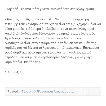
– Δηλαδή, Γέροντα, πότε γίνεται συγκατάθεση στοὺς λογισμούς;
– Ὅταν τοὺς πιπιλίζης σὰν καραμέλα. Νὰ προσπαθήσης νὰ μὴν
πιπιλίζης τοὺς λογισμοὺς αὐτοὺς ποὺ εἶναι ἀπ’ ἔξω ζαχαρωμένοι καὶ
μέσα φαρμάκι, καὶ ὕστερα ἀπελπίζεσαι. Τὸ νὰ περνοῦν λογισμοὶ
κακοὶ ἀπὸ τὸν ἄνθρωπο δὲν εἶναι ἀνησυχητικό, γιατί μόνο στοὺς
Ἀγγέλους καὶ στοὺς τελείους δὲν περνοῦν λογισμοὶ κακοί.
Ἀνησυχητικὸ εἶναι, ὅταν ὁ ἄνθρωπος ἰσοπέδωση ἕνα κομμάτι τῆς
καρδιᾶς του καὶ δέχεται τὰ λυκόφτερα – τὰ ταγκαλάκια. Ἐὰν καμμιὰ
φορὰ συμβῆ καὶ αὐτό, ἀμέσως ἐξομολόγηση, καλλιέργεια τοῦ
ἀεροδρομίου καὶ φύτεμα καρποφόρων δένδρων, γιὰ νὰ γίνη ἡ
καρδιὰ πάλι Παράδεισος.
1. Λουκ. 4, 8.
Posted in
Γεροντικό
,
Ψυχωφελή Αναγνώσματα