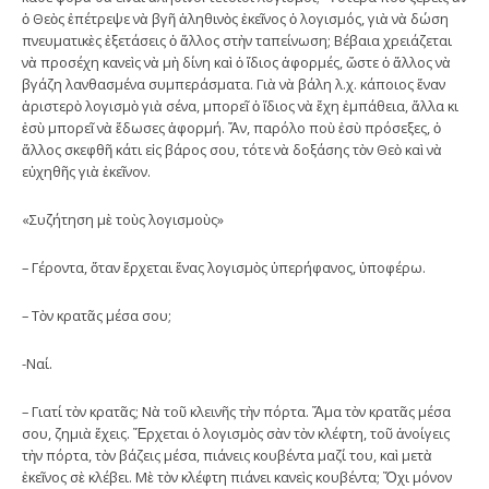
ὁ Θεὸς ἐπέτρεψε νὰ βγῆ ἀληθινὸς ἐκεῖνος ὁ λογισμός, γιὰ νὰ δώση
πνευματικὲς ἐξετάσεις ὁ ἄλλος στὴν ταπείνωση; Βέβαια χρειάζεται
νὰ προσέχη κανεὶς νὰ μὴ δίνη καὶ ὁ ἴδιος ἀφορμές, ὥστε ὁ ἄλλος νὰ
βγάζη λανθασμένα συμπεράσματα. Γιὰ νὰ βάλη λ.χ. κάποιος ἕναν
ἀριστερὸ λογισμὸ γιὰ σένα, μπορεῖ ὁ ἴδιος νὰ ἔχη ἐμπάθεια, ἄλλα κι
ἐσὺ μπορεῖ νὰ ἔδωσες ἀφορμή. Ἄν, παρόλο ποὺ ἐσὺ πρόσεξες, ὁ
ἄλλος σκεφθῆ κάτι εἰς βάρος σου, τότε νὰ δοξάσης τὸν Θεὸ καὶ νὰ
εὐχηθῆς γιὰ ἐκεῖνον.
«Συζήτηση μὲ τοὺς λογισμοὺς»
– Γέροντα, ὅταν ἔρχεται ἕνας λογισμὸς ὑπερήφανος, ὑποφέρω.
– Τὸν κρατᾶς μέσα σου;
-Ναί.
– Γιατί τὸν κρατᾶς; Νὰ τοῦ κλεινῆς τὴν πόρτα. Ἅμα τὸν κρατᾶς μέσα
σου, ζημιὰ ἔχεις. Ἔρχεται ὁ λογισμὸς σὰν τὸν κλέφτη, τοῦ ἀνοίγεις
τὴν πόρτα, τὸν βάζεις μέσα, πιάνεις κουβέντα μαζί του, καὶ μετὰ
ἐκεῖνος σὲ κλέβει. Μὲ τὸν κλέφτη πιάνει κανεὶς κουβέντα; Ὄχι μόνον