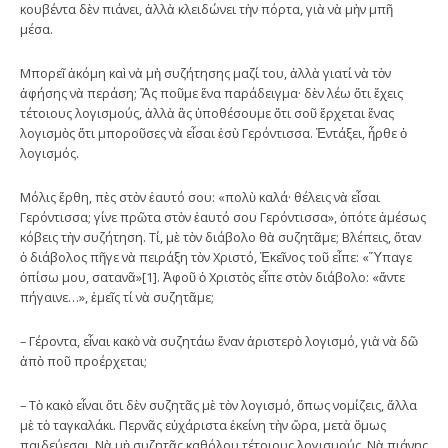
κουβέντα δὲν πιάνει, ἀλλὰ κλειδώνει τὴν πόρτα, γιὰ νὰ μὴν μπῆ
μέσα.
Μπορεῖ ἀκόμη καὶ νὰ μὴ συζήτησης μαζί του, ἀλλὰ γιατί νὰ τὸν
ἀφήσης νὰ περάση; Ἂς ποῦμε ἕνα παράδειγμα· δὲν λέω ὅτι ἔχεις
τέτοιους λογισμούς, ἀλλὰ ἂς ὑποθέσουμε ὅτι σοῦ ἔρχεται ἕνας
λογισμὸς ὅτι μποροῦσες νὰ εἶσαι ἐσὺ Γερόντισσα. Ἐντάξει, ἦρθε ὁ
λογισμός.
Μόλις ἔρθη, πὲς στὸν ἑαυτό σου: «πολὺ καλά· θέλεις νὰ εἶσαι
Γερόντισσα; γίνε πρῶτα στὸν ἑαυτό σου Γερόντισσα», ὁπότε ἀμέσως
κόβεις τὴν συζήτηση. Τί, μὲ τὸν διάβολο θὰ συζητᾶμε; Βλέπεις, ὅταν
ὁ διάβολος πῆγε νὰ πειράξη τὸν Χριστό, Ἐκεῖνος τοῦ εἶπε: «­Ὕπαγε
ὀπίσω μου, σατανᾶ»[1]. Ἀφοῦ ὁ Χριστὸς εἶπε στὸν διάβολο: «ἄντε
πήγαινε…», ἐμεῖς τί νὰ συζητᾶμε;
– Γέροντα, εἶναι κακὸ νὰ συζητάω ἕναν ἀριστερὸ λογισμό, γιὰ νὰ δῶ
ἀπὸ ποῦ προέρχεται;
– Τὸ κακὸ εἶναι ὅτι δὲν συζητᾶς μὲ τὸν λογισμό, ὅπως νομίζεις, ἄλλα
μὲ τὸ ταγκαλάκι. Περνᾶς εὐχάριστα ἐκείνη τὴν ὥρα, μετὰ ὅμως
παιδεύεσαι. Νὰ μὴ συζητᾶς καθόλου τέτοιους λογισμούς. Νὰ πιάνης