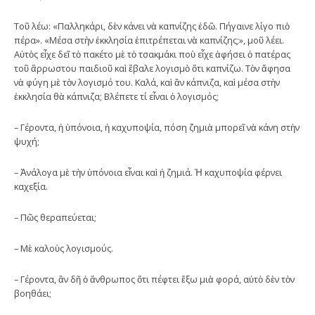
Τοῦ λέω: «Παλληκάρι, δὲν κάνει νὰ καπνίζης ἐδῶ. Πήγαινε λίγο πιὸ
πέρα». «Μέσα στὴν ἐκκλησία ἐπιτρέπεται νὰ καπνίζης;», μοῦ λέει.
Αὐτὸς εἶχε δεῖ τὸ πακέτο μὲ τὸ τσακμάκι ποὺ εἶχε ἀφήσει ὁ πατέρας
τοῦ ἄρρωστου παιδιοῦ καὶ ἔβαλε λογισμὸ ὅτι καπνίζω. Τὸν ἄφησα
νὰ φύγη μὲ τὸν λογισμό του. Καλά, καὶ ἂν κάπνιζα, καὶ μέσα στὴν
ἐκκλησία θὰ κάπνιζα; Βλέπετε τί εἶναι ὁ λογισμός;
– Γέροντα, ἡ ὑπόνοια, ἡ καχυποψία, πόση ζημιὰ μπορεῖ νὰ κάνη στὴν
ψυχή;
– Ἀνάλογα μὲ τὴν ὑπόνοια εἶναι καὶ ἡ ζημιά. Ἡ καχυποψία φέρνει
καχεξία.
– Πῶς θεραπεύεται;
– Μὲ καλοὺς λογισμούς.
– Γέροντα, ἂν δῆ ὁ ἄνθρωπος ὅτι πέφτει ἔξω μιὰ φορά, αὐτὸ δὲν τὸν
βοηθάει;