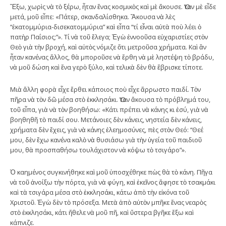
Ἔξω, χωρὶς νὰ τὸ ξέρω, ἦταν ἕνας κοσμικὸς καὶ μὲ ἄκουσε. Ὅταν μὲ εἶδε
μετά, μοῦ εἶπε: «Πάτερ, σκανδαλίσθηκα. Ἄκουσα νὰ λὲς
“ἑκατομμύρια-δισεκατομμύρια” καὶ εἶπα “τί εἶναι αὐτὰ ποὺ λέει ὁ
πατὴρ Παΐσιος;”». Τί νὰ τοῦ ἔλεγα; Ἐγὼ ἐννοοῦσα εὐχαριστίες στὸν
Θεὸ γιὰ τὴν βροχή, καὶ αὐτὸς νόμιζε ὅτι μετροῦσα χρήματα. Καὶ ἂν
ἦταν κανένας ἄλλος, θὰ μποροῦσε νὰ ἔρθη νὰ μὲ ληστέψη τὸ βράδυ,
νὰ μοῦ δώση καὶ ἕνα γερὸ ξύλο, καὶ τελικὰ δὲν θὰ ἔβρισκε τίποτε.
Μιὰ ἄλλη φορὰ εἶχε ἔρθει κάποιος ποὺ εἶχε ἄρρωστο παιδί. Τὸν
πῆρα νὰ τὸν δῶ μέσα στὸ ἐκκλησάκι. Ὅταν ἄκουσα τὸ πρόβλημά του,
τοῦ εἶπα, γιὰ νὰ τὸν βοηθήσω: «Κάτι πρέπει νὰ κάνης κι ἐσύ, γιὰ νὰ
βοηθηθῆ τὸ παιδί σου. Μετάνοιες δὲν κάνεις, νηστεία δὲν κάνεις,
χρήματα δὲν ἔχεις, γιὰ νὰ κάνης ἐλεημοσύνες, πὲς στὸν Θεό: “Θεέ
μου, δὲν ἔχω κανένα καλὸ νὰ θυσιάσω γιὰ τὴν ὑγεία τοῦ παιδιοῦ
μου, θὰ προσπαθήσω τουλάχιστον νὰ κόψω τὸ τσιγάρο”».
Ὁ καημένος συγκινήθηκε καὶ μοῦ ὑποσχέθηκε πὼς θὰ τὸ κάνη. Πῆγα
νὰ τοῦ ἀνοίξω τὴν πόρτα, γιὰ νὰ φύγη, καὶ ἐκεῖνος ἄφησε τὸ τσακμάκι
καὶ τὰ τσιγάρα μέσα στὸ ἐκκλησάκι, κάτω ἀπὸ τὴν εἰκόνα τοῦ
Χριστοῦ. Ἐγὼ δὲν τὸ πρόσεξα. Μετὰ ἀπὸ αὐτὸν μπῆκε ἕνας νεαρὸς
στὸ ἐκκλησάκι, κάτι ἤθελε νὰ μοῦ πῆ, καὶ ὕστερα βγῆκε ἔξω καὶ
κάπνιζε.