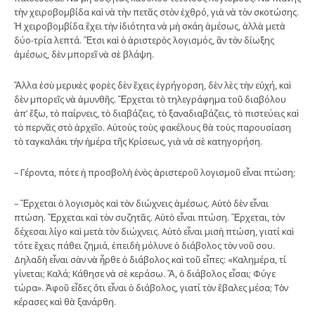
τὴν χειροβομβίδα καὶ νὰ τὴν πετᾶς στὸν ἐχθρό, γιὰ νὰ τὸν σκοτώσης.
Ἡ χειροβομβίδα ἔχει τὴν ἰδιότητα νὰ μὴ σκάη ἀμέσως, ἀλλὰ μετὰ
δύο-τρία λεπτά. Ἔτσι καὶ ὁ ἀριστερὸς λογισμός, ἂν τὸν δίωξης
ἀμέσως, δὲν μπορεῖ νὰ σὲ βλάψη.
Ἄλλα ἐσὺ μερικὲς φορὲς δὲν ἔχεις ἐγρήγορση, δὲν λὲς τὴν εὐχή, καὶ
δὲν μπορεῖς νὰ ἀμυνθῆς. Ἔρχεται τὸ τηλεγράφημα τοῦ διαβόλου
ἀπ’ ἔξω, τὸ παίρνεις, τὸ διαβάζεις, τὸ ξαναδιαβάζεις, τὸ πιστεύεις καὶ
τὸ περνᾶς στὸ ἀρχεῖο. Αὐτοὺς τοὺς φακέλους θὰ τοὺς παρουσίαση
τὸ ταγκαλάκι τὴν ἡμέρα τῆς Κρίσεως, γιὰ νὰ σὲ κατηγορήση.
– Γέροντα, πότε ἡ προσβολὴ ἑνὸς ἀριστεροῦ λογισμοῦ εἶναι πτώση;
– Ἔρχεται ὁ λογισμὸς καὶ τὸν διώχνεις ἀμέσως. Αὐτὸ δὲν εἶναι
πτώση. Ἔρχεται καὶ τὸν συζητᾶς. Αὐτὸ εἶναι πτώση. Ἔρχεται, τὸν
δέχεσαι λίγο καὶ μετὰ τὸν διώχνεις. Αὐτὸ εἶναι μισὴ πτώση, γιατί καὶ
τότε ἔχεις πάθει ζημιά, ἐπειδὴ μόλυνε ὁ διάβολος τὸν νοῦ σου.
Δηλαδὴ εἶναι σὰν νὰ ἦρθε ὁ διάβολος καὶ τοῦ εἶπες: «Καλημέρα, τί
γίνεται; Καλά; Κάθησε νὰ σὲ κεράσω. Ἄ, ὁ διάβολος εἶσαι; Φύγε
τώρα». Ἀφοῦ εἶδες ὅτι εἶναι ὁ διάβολος, γιατί τὸν ἔβαλες μέσα; Τὸν
κέρασες καὶ θὰ ξανάρθη.