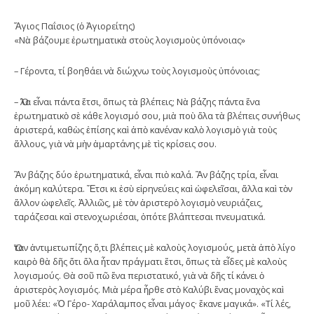
Ἅγιος Παΐσιος (ὁ Ἁγιορείτης)
«Νὰ βάζουμε ἐρωτηματικὰ στοὺς λογισμοὺς ὑπόνοιας»
– Γέροντα, τί βοηθάει νὰ διώχνω τοὺς λογισμοὺς ὑπόνοιας;
– Ὅλα εἶναι πάντα ἔτσι, ὅπως τὰ βλέπεις; Νὰ βάζης πάντα ἕνα
ἐρωτηματικὸ σὲ κάθε λογισμό σου, μιὰ ποὺ ὅλα τὰ βλέπεις συνήθως
ἀριστερά, καθὼς ἐπίσης καὶ ἀπὸ κανέναν καλὸ λογισμὸ γιὰ τοὺς
ἄλλους, γιὰ νὰ μὴν ἁμαρτάνης μὲ τὶς κρίσεις σου.
Ἂν βάζης δύο ἐρωτηματικά, εἶναι πιὸ καλά. Ἂν βάζης τρία, εἶναι
ἀκόμη καλύτερα. Ἔτσι κι ἐσὺ εἰρηνεύεις καὶ ὠφελεῖσαι, ἄλλα καὶ τὸν
ἄλλον ὠφελεῖς. Ἀλλιῶς, μὲ τὸν ἀριστερὸ λογισμὸ νευριάζεις,
ταράζεσαι καὶ στενοχωριέσαι, ὁπότε βλάπτεσαι πνευματικά.
Ὅταν ἀντιμετωπίζης ὅ,τι βλέπεις μὲ καλοὺς λογισμούς, μετὰ ἀπὸ λίγο
καιρὸ θὰ δῆς ὅτι ὅλα ἦταν πράγματι ἔτσι, ὅπως τὰ εἶδες μὲ καλοὺς
λογισμούς. Θὰ σοῦ πῶ ἕνα περιστατικό, γιὰ νὰ δῆς τί κάνει ὁ
ἀριστερὸς λογισμός. Μιὰ μέρα ἦρθε στὸ Καλύβι ἕνας μοναχὸς καὶ
μοῦ λέει: «Ὁ Γέρο- Χαράλαμπος εἶναι μάγος· ἔκανε μαγικά». «Τί λές,