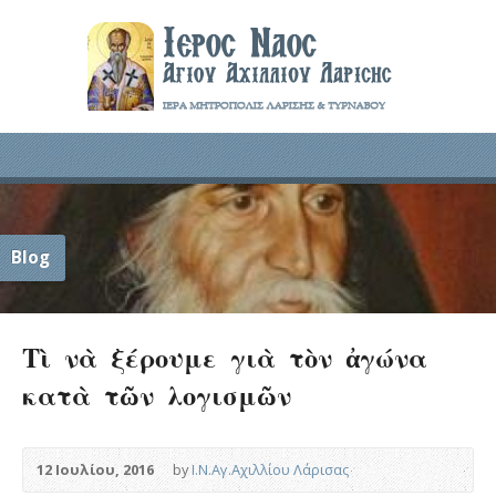
Blog
Τὶ νὰ ξέρουμε γιὰ τὸν ἀγώνα
κατὰ τῶν λογισμῶν
12 Ιουλίου, 2016
by
Ι.Ν.Αγ.Αχιλλίου Λάρισας