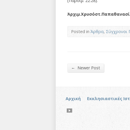
(Παροιµ. 22:28).
Ἀρχι
µ.
Χρυσόστ
.
Παπαθανασί
Posted in
Άρθρα
,
Σύγχρονοι 
←
Newer Post
Αρχική
Εκκλησιαστικές Ισ