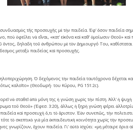
συνδυασµὸς τῆς προσευχῆς µὲ τὴν παιδεία. Ἐφ’ ὅσον παιδεία σηµ
νο, ποὺ ὀφείλει νὰ εἶναι, «κατ’ εἰκόνα καὶ καθ’ ὁµοίωσιν Θεοῦ» καὶ
 ὄντος, δηλαδὴ τοῦ ἀνθρώπου µὲ τὸν ∆ηµιουργό Του, καθίσταται 
δεσµος µεταξὺ παιδείας καὶ προσευχῆς.
ηλοπεριχώρηση. Ὁ δεχόµενος τὴν παιδεία ταυτόχρονα δέχεται καὶ 
κότως καλοῖτο» (Θεοδωρή- του Κύρου, PG 151:2c).
ρεῖ νὰ σταθεῖ ἀπὸ µόνη της ἡ γνώση χωρὶς τὴν πίστη. Ἀλλ’ ἡ ψυχὴ 
ήρωµα τοῦ Θεοῦ» (Ἐφεσ. 3:20), ἄλλως ἡ ξηρὴ γνώση φέρει ἀλλοτρ
 παιδεία καὶ προσευχὴ ὅ,τι τὸ ἄριστον. Ἐὰν συνεπῶς, τὴν πολιτιστ
 τότε τὸ σκεπτικὸ γιὰ µία ἐκπαιδευτικὴ κοινότητα χωρὶς τὴν προσε
νες γνωρίζουν, ἔχουν παιδεία. Γι’ αὐτὸ ἰσχύει: «µὴ µέταιρε ὅρια α