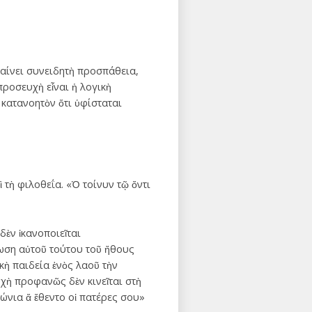
αίνει συνειδητὴ προσπάθεια,
 προσευχὴ εἶναι ἡ λογικὴ
κατανοητὸν ὅτι ὑφίσταται
τὴ φιλοθεΐα. «Ὁ τοίνυν τῷ ὄντι
δὲν ἱκανοποιεῖται
ίωση αὐτοῦ τούτου τοῦ ἤθους
ικὴ παιδεία ἑνὸς λαοῦ τὴν
υχὴ προφανῶς δὲν κινεῖται στὴ
ἰώνια ἅ ἔθεντο οἱ πατέρες σου»