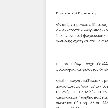
Παιδεία καὶ Προσευχή
∆ὲν ὑπάρχει µεγαλειωδέστερος 
γιὰ νὰ καταστεῖ ὁ ἄνθρωπος ἐκεῖ
ἐπικοινωνία τοῦ ψυχοσωµατικοῦ
οὐσιώδης σχέση καὶ στενὸς σύν
Ἐν προκειµένῳ ὑπάρχει µία ἀλλ
φιλόσοφος, καὶ φιλόθεος ἂν εἰ
Ὡστόσο συχνὰ νοµίζουµε ὅτι µπο
µονοδιάστατα. Ἀναζητεῖ τὸ «πλ
τοῦ ἀνθρώπου. Συνελόντ’ εἰπεῖν
κατεργάζεται ἡ ἀληθὴς παιδεία,
σωστὴ κατεύθυνση. Ἀλλ’ οἱ Ἕλλη