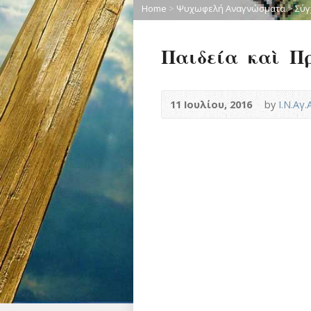
Home
>
Ψυχωφελή Αναγνώσματα
>
Σύγ
Παιδεία καὶ Π
11 Ιουλίου, 2016
by
Ι.Ν.Αγ