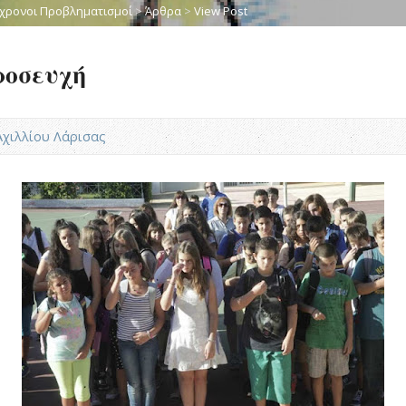
χρονοι Προβληματισμοί
>
Άρθρα
>
View Post
ροσευχή
.Αχιλλίου Λάρισας