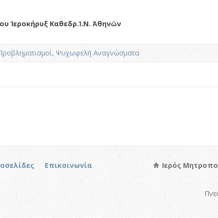
ου
Ἱεροκήρυξ
Καθεδρ
.
Ἱ
.
Ν
.
Ἀθηνῶν
Προβληματισμοί
,
Ψυχωφελή Αναγνώσματα
τοσελίδες
Επικοινωνία
Ιερός Μητροπο
Πνε