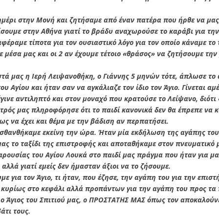
μέρι στην Μονή και ζητήσαμε από έναν πατέρα που ήρθε να μας
ίσουμε στην Αθήνα γιατί το βράδυ αναχωρούσε το καράβι για την
φέραμε τίποτα για τον ουσιαστικό λόγο για τον οποίο κάναμε το τ
ε μέσα μας και οι 2 αν έχουμε τέτοιο «θράσος» να ζητήσουμε την
 μας η Ιερή Λειψανοθήκη, ο Γιάννης 5 μηνών τότε, άπλωσε το α
του Αγίου και ήταν σαν να αγκάλιαζε τον ίδιο τον Άγιο. Γίνεται α
γινε αντιληπτό και στον μοναχό που κρατούσε το Λείψανο, διότι
ατρός μας πληροφόρησε ότι το παιδί κανονικά δεν θα έπρεπε να 
σως να έχει και θέμα με την βάδιση αν περπατήσει.
σθανθήκαμε εκείνη την ώρα. Ήταν μία εκδήλωση της αγάπης του
ς το ταξίδι της επιστροφής και αποταθήκαμε στον πνευματικό μ
ουσίας του Αγίου Λουκά στο παιδί μας πράγμα που ήταν για μας
 αλλά γιατί εμείς δεν ήμασταν άξιοι να το ζήσουμε.
ε για τον Άγιο, τι ήταν, που έζησε, την αγάπη του για την επιστ
κυρίως στο κεφάλι αλλά προπάντων για την αγάπη του προς τα 
ε ο Άγιος του Σπιτιού μας, ο ΠΡΟΣΤΑΤΗΣ ΜΑΣ όπως τον αποκαλούνε
άτι τους.