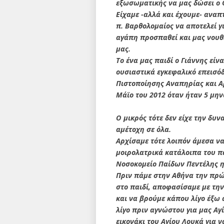
εξωσωματικής να μας δώσει ο Θ
Είχαμε -αλλά και έχουμε- αναπ
π. Βαρθολομαίος να αποτελεί γ
αγάπη προσπαθεί και μας νουθε
μας.
Το ένα μας παιδί ο Γιάννης εί
ουσιαστικά εγκεφαλικό επεισό
Πιστοποίησης Αναπηρίας και Α
Μάϊο του 2012 όταν ήταν 5 μην
Ο μικρός τότε δεν είχε την δυ
αμέτοχη σε όλα.
Αρχίσαμε τότε λοιπόν άμεσα να
μοιρολατρικά κατάλοιπα του πα
Νοσοκομείο Παίδων Πεντέλης η
Πριν πάμε στην Αθήνα την πρώ
στο παιδί, αποφασίσαμε με την
και να βρούμε κάπου λίγο έξω
λίγο πριν αγνώστου για μας Αγί
εικονάκι του Αγίου Λουκά για ν