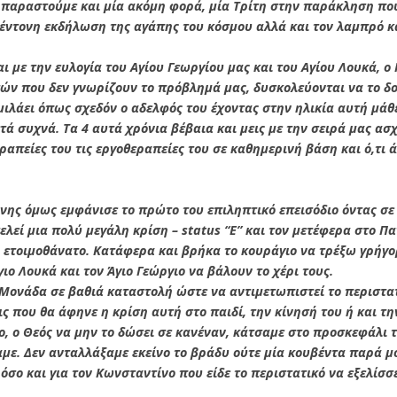
 παραστούμε και μία ακόμη φορά, μία Τρίτη στην παράκληση που
ν έντονη εκδήλωση της αγάπης του κόσμου αλλά και τον λαμπρό κ
ι με την ευλογία του Αγίου Γεωργίου μας και του Αγίου Λουκά, ο 
ών που δεν γνωρίζουν το πρόβλημά μας, δυσκολεύονται να το δο
ι μιλάει όπως σχεδόν ο αδελφός του έχοντας στην ηλικία αυτή μάθ
τά συχνά. Τα 4 αυτά χρόνια βέβαια και μεις με την σειρά μας ασ
ραπείες του τις εργοθεραπείες του σε καθημερινή βάση και ό,τι
ννης όμως εμφάνισε το πρώτο του επιληπτικό επεισόδιο όντας σε 
ελεί μια πολύ μεγάλη κρίση – status “Ε” και τον μετέφερα στο 
ι ετοιμοθάνατο. Κατάφερα και βρήκα το κουράγιο να τρέξω γρήγ
ο Λουκά και τον Άγιο Γεώργιο να βάλουν το χέρι τους.
 Μονάδα σε βαθιά καταστολή ώστε να αντιμετωπιστεί το περιστατ
ς που θα άφηνε η κρίση αυτή στο παιδί, την κίνησή του ή και τη
ο, ο Θεός να μην το δώσει σε κανέναν, κάτσαμε στο προσκεφάλι τ
με. Δεν ανταλλάξαμε εκείνο το βράδυ ούτε μία κουβέντα παρά μό
 όσο και για τον Κωνσταντίνο που είδε το περιστατικό να εξελίσσ