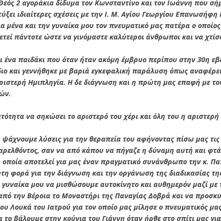
εός 2 αγοράκια δίδυμα τον Κωνσταντίνο και τον Ιωάννη που σήμ
τύξει ιδιαίτερες σχέσεις με την Ι. Μ. Αγίου Γεωργίου Επανωσήφη
ια μένα και την γυναίκα μου τον πνευματικό μας πατέρα ο οποίο
τεί πάντοτε ώστε να γινόμαστε καλύτεροι άνθρωποι και να χτίσ
ναι ένα παιδάκι που όταν ήταν ακόμη έμβρυο περίπου στην 30η ε
διο και γεννήθηκε με βαριά εγκεφαλική παράλυση όπως αναφέρει
ριστερή Ημιπληγία. Η δε διάγνωση και η πρώτη μας επαφή με το
ών.
νατότητα να σηκώσει το αριστερό του χέρι και όλη του η αριστερ
 ψάχνουμε λύσεις για την θεραπεία του αφήνοντας πίσω μας τις 
ρελθόντος, σαν να από κάπου να πήγαζε η δύναμη αυτή και φτάσ
 οποία αποτελεί για μας έναν πραγματικό συνάνθρωπο την κ. Πα
τη φορά για την διάγνωση και την οργάνωση της διαδικασίας τ
 γυναίκα μου να μισθώσουμε αυτοκίνητο και αυθημερόν μαζί με 
 από την Βέροια το Μοναστήρι της Παναγίας Δοβρά και να προσκ
ου Λουκά του Ιατρού για τον οποίο μας μίλησε ο πνευματικός μας
α το βάλουμε στην κούνια του Γιάννη όταν ήρθε στο σπίτι μας γι