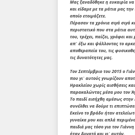
Μας ξαναδόθηκε η ευκαιρία να
και είδαμε με τα μάτια μας τη
οποίο ετοιμάζετε.
Πέρασαν τα χρόνια σιγά σιγά κα
περιστατικό που στα μάτια αυτ
του, τρέχει, παίζει, γράφει κα
απ᾽ έξω και ψάλλοντας το αρκε
αποθεραπεία του, τις φυσικοθε
τις δυνατότητες μας.
Τον Σεπτέμβριο του 2015 ο Γιά
που γι᾽ αυτούς γνωρίζουν αποτ
Ηρακλείου χωρίς αισθήσεις κα
παρακαλώντας μέσα μου τον Άγι
Το παιδί εισήχθη αμέσως στην
συνέλθει να δούμε τι επιπτώσει
Εκείνο το βράδυ ήταν ατελείωτ
γυναίκα μου και απλά περιμένα
παιδιά μας τόσο για τον Γιάννη
ήταν δυνατό και γι᾽ αυτόν.