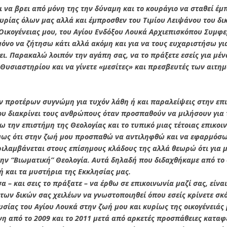
 να βρει από μόνη της την δύναμη και το κουράγιο να σταθεί έμ
υρίας όλων μας αλλά και έμπροσθεν του Τιμίου Λειψάνου του δικ
 Οικογένειας μου, του Αγίου Ενδόξου Λουκά Αρχιεπισκόπου Συμφ
μόνο να ζήτησω κάτι αλλά ακόμη και για να τους ευχαριστήσω γ
ι. Παρακαλώ λοιπόν την αγάπη σας, να το πράξετε εσείς για μένα
 Θυσιαστηρίου και να γίνετε «μεσίτες» και πρεσβευτές των αιτη
ν προτέρων συγνώμη για τυχόν λάθη ή και παραλείψεις στην επ
ου διακρίνει τους ανθρώπους όταν προσπαθούν να μιλήσουν για τ
ω την επιστήμη της Θεολογίας και το τυπικό μιας τέτοιας επικοι
ως ότι στην ζωή μου προσπαθώ να αντιληφθώ και να εφαρμόσω 
ριλαμβάνεται στους επίσημους κλάδους της αλλά θεωρώ ότι για 
την “Βιωματική” Θεολογία. Αυτά δηλαδή που διδαχθήκαμε από το σ
 και τα μυστήρια της Εκκλησίας μας.
α – και σεις το πράξατε – να έρθω σε επικοινωνία μαζί σας, είνα
των δικών σας χειλέων να γνωστοποιηθεί όπου εσείς κρίνετε σκ
σίας του Αγίου Λουκά στην ζωή μου και κυρίως της οικογένειάς 
νη από το 2009 και το 2011 μετά από αρκετές προσπάθειες καταφ