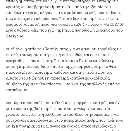
επειδή ήμασταν υπεύθυνοι γι’ αυτές τις κατηγορίες. Όταν ήρθε ο
Χριστός και μας βρήκε να εί­μαστε κάτω από την εξουσία του,
κατέβαλε το χρέος, πλήρωσε την οφειλή και ελευθέρωσε εκείνους
που δεν είχαν να πληρώσουν. Γι’ αυτό δεν είπε, ‛πρέπει να κάνετε
σεις αυτό και αυτό’, αλλά,
«να πληρώσω κάθε
δικαιοσύ­νη
»(Ματθ. 3,15).
Εγώ ο Κύριος, λέει, που έχω, πρέπει να πληρώσω για εκείνους που
δεν έχουν.
Αυτή είναι η αιτία του βαπτίσματος, για να φανεί ότι τηρεί όλες τις
εντολές του νόμου· αυτή είναι η αιτία κα­θώς και εκείνη που
αναφέρθηκε πριν απ’ αυτή. Γι’ αυτό και το Πνεύμα κατεβαίνει με
μορφή περιστεράς, διότι ό­που υπάρχει συμφιλίωση με το Θεό,
παρουσιάζεται περι­στερά. Καθόσον και στην περίπτωση της
κιβωτού του Νώε ήρθε η περιστερά κρατώντας κλαδί ελιάς,
σύμβολο της φιλανθρωπίας του Θεού και της απαλλαγής από τον
κατακλυσμό.
Και τώρα παρουσιάζεται το Πνεύμα με μορφή περιστεράς, και όχι
με το σώμα της (διότι πρέπει αυτά να τα γνωρίζομε σωστά),
γνωστοποιώντας τη φιλανθρω­πία του Θεού στην οικουμένη, και
συγχρόνως φανερώ­νοντας, ότι ο πνευματικός άνθρωπος πρέπει να
μη έχει πονηριά, να είναι αγνός και άκακος, όπως ακριβώς και ο