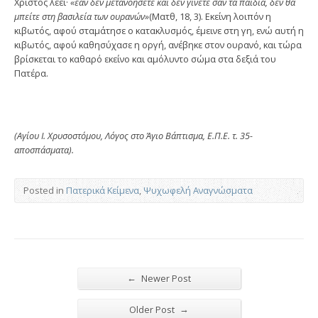
Χριστός λέει·
«εάν δεν μετανοήσετε και δεν γίνετε σαν τα παιδιά, δεν θα
μπείτε στη βασιλεία των ουρανών»
(Ματθ, 18, 3). Εκείνη λοιπόν η
κιβωτός, αφού σταμάτησε ο κατακλυ­σμός, έμεινε στη γη, ενώ αυτή η
κιβωτός, αφού καθησύ­χασε η οργή, ανέβηκε στον ουρανό, και τώρα
βρίσκεται το καθαρό εκείνο και αμόλυντο σώμα στα δεξιά του
Πατέρα.
(Αγίου Ι. Χρυσοστόμου, Λόγος στο Άγιο Βάπτισμα, Ε.Π.Ε. τ. 35-
αποσπάσματα).
Posted in
Πατερικά Κείμενα
,
Ψυχωφελή Αναγνώσματα
←
Newer Post
→
Older Post