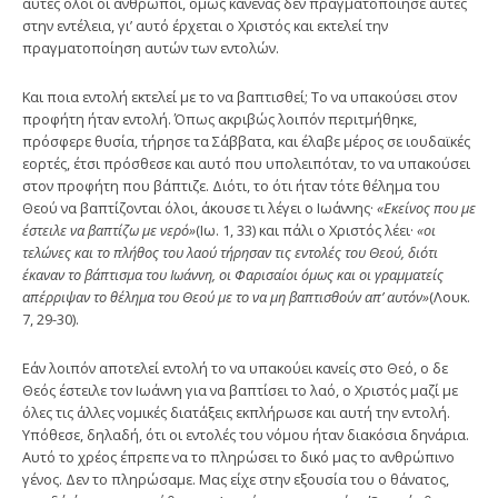
αυτές όλοι οι άνθρωποι, όμως κανένας δεν πραγ­ματοποίησε αυτές
στην εντέλεια, γι’ αυτό έρχεται ο Χρι­στός και εκτελεί την
πραγματοποίηση αυτών των εντολών.
Και ποια εντολή εκτελεί με το να βαπτισθεί; Το να υπακούσει στον
προφήτη ήταν εντολή. Όπως ακριβώς λοιπόν περιτμήθηκε,
πρόσφερε θυσία, τήρησε τα Σάββατα, και έλαβε μέρος σε ιουδαϊκές
εορτές, έτσι πρόσθεσε και αυτό που υπολειπόταν, το να υπακούσει
στον προφήτη που βάπτιζε. Διότι, το ότι ήταν τότε θέλημα του
Θεού να βαπτίζονται όλοι, άκουσε τι λέγει ο Ιωάν­νης·
«Εκείνος που με
έστειλε να βαπτίζω με νερό»
(Ιω. 1, 33) και πάλι ο Χριστός λέει·
«οι
τελώνες και το πλήθος του λαού τήρησαν τις εντολές του Θεού, διότι
έκαναν το βάπτισμα του Ιωάννη, οι Φαρισαίοι όμως και οι γραμματείς
απέρριψαν το θέλημα του Θεού με το να μη βαπτισθούν απ’ αυτόν»
(Λουκ.
7, 29-30).
Εάν λοιπόν αποτελεί εντολή το να υπακούει κανείς στο Θεό, ο δε
Θεός έστειλε τον Ιωάννη για να βαπτίσει το λαό, ο Χριστός μαζί με
όλες τις άλλες νομι­κές διατάξεις εκπλήρωσε και αυτή την εντολή.
Υπόθεσε, δηλαδή, ότι οι εντολές του νόμου ήταν διακόσια δηνάρια.
Αυτό το χρέος έπρεπε να το πληρώσει το δικό μας το ανθρώπινο
γένος. Δεν το πληρώσαμε. Μας είχε στην εξουσία του ο θάνατος,