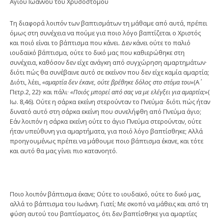
Αγίου Ιωάννου του Χρυσοστόμου
Τη διαφορά λοιπόν των βαπτισμάτων τη μάθαμε από αυτά, πρέπει
όμως στη συνέχεια να πούμε για ποιo λόγο βαπτίζεται ο Χριστός
και ποιό είναι το βάπτισμα που κάνει. Δεν κάνει ούτε το παλιό
ιουδαϊκό βάπτισμα, ούτε το δικό μας που καθιερώθηκε στη
συνέχεια, καθόσον δεν εί­χε ανάγκη από συγχώρηση αμαρτημάτων·
διότι πώς θα συνέβαινε αυτό σε εκείνον που δεν είχε καμία αμαρτία;
Διότι, λέει,
«αμαρτία δεν έκανε, ούτε βρέθηκε δόλος στο στόμα του»
(Α΄
Πετρ.2, 22)· και πάλι·
«Ποιός μπορεί από σας να με ελέγξει για αμαρτία;
»(
Ιω. 8,46). Ούτε η σάρκα εκείνη στερούνταν το Πνεύμα· διότι πώς ήταν
δυνατό αυτό στη σάρκα εκείνη που συνελήφθη από Πνεύμα άγιο;
Εάν λοιπόν η σάρ­κα εκείνη ούτε το άγιο Πνεύμα στερούνταν, ούτε
ήταν υπεύθυνη για αμαρτήματα, για ποιό λόγο βαπτίσθηκε; Αλλά
προηγουμένως πρέπει να μάθουμε ποιο βάπτισμα έκανε, και τότε
και αυτό θα μας γίνει πιο κατανοητό.
Ποιο λοιπόν βάπτισμα έκανε; Ούτε το ιουδαϊκό, ούτε το δικό μας,
αλλά το βάπτισμα του Ιωάννη. Γιατί; Με σκοπό να μάθεις και από τη
φύση αυτού του βαπτίσματος, ότι δεν βαπτίσθηκε για αμαρτίες