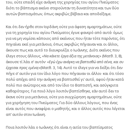
του, ούτε επειδή είχε ανάγκη της χορηγίας του αγίου Πνεύματος·
διότι το βάπτισμα εκείνο στερούνταν τη δυνατότητα και των δύο
αυτών βαπτισμάτων, όπως ακριβώς βέβαια και αποδεί­ξαμε.
Και ότι δεν ήρθε στον Ιορδάνη ούτε για άφεση αμαρτημάτων, ούτε
για τη χορηγία του αγίου Πνεύματος έγινε φανερό από αυτά· όμως
για να μη νομίσει κάποιος από εκείνους που ήταν τότε παρόντες, ότι
πηγαίνει εκεί για μετάνοια, όπως ακριβώς πήγαιναν και οι άλλοι,
άκουσε πως και αυτό το διευκρινίζει ο Ιωάννης. Διότι εκείνος που
έλεγε στους άλλους,
«Να κάνετε έργα άξια της μετάνοιας»
(Ματθ. 3, 8),
άκουσε τί λέει σ’ αυτόν·
«Εγώ έχω ανάγκη να βαπτισθώ από σένα, και συ
έρχεσαι προς εμένα;»
(Ματθ. 3, 14). Αυτό το έλεγε για να δείξει ότι δεν
πήγε σ’ αυτόν για τον ίδιο λόγο που πήγαιναν οι άλλοι· και ότι τόσο
πολύ απέχει από την ανάγκη να βαπτισθεί γι’ αυτό, αφού ήταν κατά
πολύ πιο ανώτερος και από τον ίδιο το Βαπτιστή, και ασύγκρι­τα
καθαρότερος. Για ποιό λόγο λοιπόν βαπτίσθηκε, εάν αυτό δεν το
έκανε ούτε για μετάνοια, ούτε για συγχώρη­ση αμαρτημάτων, ούτε
για χορήγηση του Πνεύματος; Για δύο άλλους λόγους, που ένας
είναι αυτός που ανα­φέρει ο μαθητής, και ο άλλος αυτός που λέγεται
απ’ αυτόν στον Ιωάννη.
Ποια λοιπόν λέει ο Ιωάννης ότι είναι η αιτία του βαπτίσματος