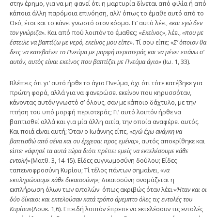
στην έρημο, για να μη φανεί ότι η μαρτυρία δίνεται από φιλία ή από
κάποια άλλη παρόμοια επινόηση, αλλ’ όπως το έμα­θε αυτό από το
Θεό, έτσι και το κάνει γνωστό στον κό­σμο. Γι’ αυτό λέει,
«και εγώ δεν
τον γνώριζα».
Και από πού λοιπόν το έμαθες; «
Εκείνος
», λέει,
«που με
έστειλε να βαπτίζω με νερό, εκείνος μου είπε»
. Τί σου είπε;
«Σ’ όποιον θα
δεις να κατεβαίνει το Πνεύμα με μορφή περιστεράς και να μένει επάνω σ’
αυτόν, αυτός είναι εκείνος που βαπτίζει με Πνεύμα άγιο»
(Ιω. 1, 33).
Βλέπεις ότι γι’ αυτό ήρθε το άγιο Πνεύμα, όχι ότι τότε κατέβηκε για
πρώτη φορά, αλλά για να φανερώσει εκείνον που κηρυσσόταν,
κάνοντας αυτόν γνωστό σ’ ό­λους, σαν με κάποιο δάχτυλο, με την
πτήση του υπό μορφή περιστεράς; Γι’ αυτό λοιπόν ήρθε να
βαπτισθεί αλλά και για μία άλλη αιτία, την οποία αναφέρει αυτός.
Και ποιά είναι αυτή; Όταν ο Ιωάννης είπε,
«εγώ έχω ανάγκη να
βαπτισθώ από σένα και συ έρχεσαι προς εμένα;
», αυτός αποκρίθηκε και
είπε·
«άφησέ τα αυτά τώρα διότι πρέπει εμείς να εκτελέσουμε κάθε
εντολή»
(Ματθ. 3, 14-15). Είδες ευγνωμοσύνη δούλου; Είδες
ταπεινοφροσύνη Κυρίου; Τί τέλος πάντων σημαίνει,
«να
εκπληρώσουμε κάθε δικαιοσύ­νη»
; Δικαιοσύνη ονομάζεται η
εκπλήρωση όλων των εντο­λών· όπως ακριβώς όταν λέει·
«Ήταν και οι
δύο δίκαιοι και εκτελούσαν κατά τρόπο άμεμπτο όλες τις εντολές του
Κυρίου»
(Λουκ. 1,6). Επειδή λοιπόν έπρεπε να εκτελέσουν τις εντολές