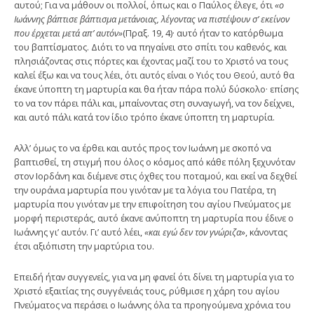
αυτού; Για να μάθουν οι πολλοί, όπως και ο Παύλος έλεγε, ότι
«ο
Ιωάννης βάπτισε βάπτισμα με­τάνοιας, λέγοντας να πιστέψουν σ’ εκείνον
που έρχεται μετά απ’ αυτόν»
(Πραξ. 19, 4)· αυτό ήταν το κατόρθωμα
του βαπτίσματος. Διότι το να πηγαίνει στο σπίτι του καθενός, και
πλησιάζοντας στις πόρτες και έχοντας μαζί του το Χριστό να τους
καλεί έξω και να τους λέει, ότι αυτός είναι ο Υιός του Θεού, αυτό θα
έκανε ύποπτη τη μαρτυρία και θα ήταν πάρα πολύ δύσκολο· επίσης
το να τον πάρει πά­λι και, μπαίνοντας στη συναγωγή, να τον δείχνει,
και αυτό πάλι κατά τον ίδιο τρόπο έκανε ύποπτη τη μαρ­τυρία.
Αλλ’ όμως το να έρθει και αυτός προς τον Ιωάννη με σκοπό να
βαπτισθεί, τη στιγμή που όλος ο κόσμος από κάθε πόλη ξεχυνόταν
στον Ιορδάνη και διέμενε στις όχθες του ποταμού, και εκεί να δεχθεί
την ουράνια μαρ­τυρία που γινόταν με τα λόγια του Πατέρα, τη
μαρτυρία που γινόταν με την επιφοίτηση του αγίου Πνεύματος με
μορφή περιστεράς, αυτό έκανε ανύποπτη τη μαρτυρία που έδινε ο
Ιωάννης γι’ αυτόν. Γι’ αυτό λέει,
«και εγώ δεν
τον γνώριζα
», κάνοντας
έτσι αξιόπιστη την μαρτύρια του.
Επειδή ήταν συγγενείς, για να μη φα­νεί ότι δίνει τη μαρτυρία για το
Χριστό εξαιτίας της συγ­γένειάς τους, ρύθμισε η χάρη του αγίου
Πνεύματος να περάσει ο Ιωάννης όλα τα προηγούμενα χρόνια του