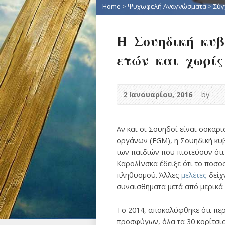
Home
>
Ψυχωφελή Αναγνώσματα
>
Σύγ
Η Σουηδική κυβ
ετών και χωρίς
2 Ιανουαρίου, 2016
by
Αν και οι Σουηδοί είναι σοκαρ
οργάνων (FGM), η Σουηδική κυβ
των παιδιών που πιστεύουν ότι
Καρολίνσκα έδειξε ότι το ποσο
πληθυσμού. Άλλες
μελέτες
δείχ
συναισθήματα μετά από μερικά 
Το 2014, αποκαλύφθηκε ότι περ
προσφύγων, όλα τα 30 κορίτσια