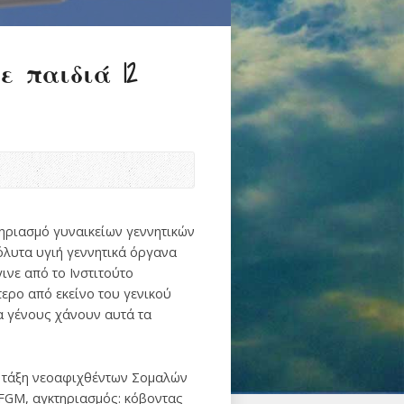
ε παιδιά 12
τηριασμό γυναικείων γεννητικών
όλυτα υγιή γεννητικά όργανα
ινε από το Ινστιτούτο
ερο από εκείνο του γενικού
 γένους χάνουν αυτά τα
ια τάξη νεοαφιχθέντων Σομαλών
 FGM, αγκτηριασμός: κόβοντας