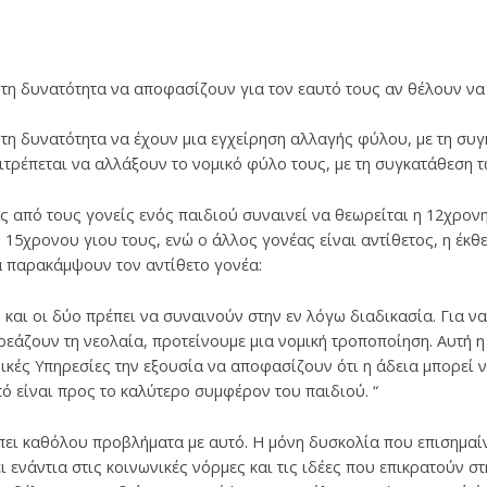
ν τη δυνατότητα να αποφασίζουν για τον εαυτό τους αν θέλουν ν
ν τη δυνατότητα να έχουν μια εγχείρηση αλλαγής φύλου, με τη συ
πιτρέπεται να αλλάξουν το νομικό φύλο τους, με τη συγκατάθεση 
ς από τους γονείς ενός παιδιού συναινεί να θεωρείται η 12χρον
 15χρονου γιου τους, ενώ ο άλλος γονέας είναι αντίθετος, η έκθ
α παρακάμψουν τον αντίθετο γονέα:
, και οι δύο πρέπει να συναινούν στην εν λόγω διαδικασία. Για 
εάζουν τη νεολαία, προτείνουμε μια νομική τροποποίηση. Αυτή 
ικές Υπηρεσίες την εξουσία να αποφασίζουν ότι η άδεια μπορεί ν
ό είναι προς το καλύτερο συμφέρον του παιδιού. “
ι καθόλου προβλήματα με αυτό. Η μόνη δυσκολία που επισημαίνετ
ι ενάντια στις κοινωνικές νόρμες και τις ιδέες που επικρατούν στ