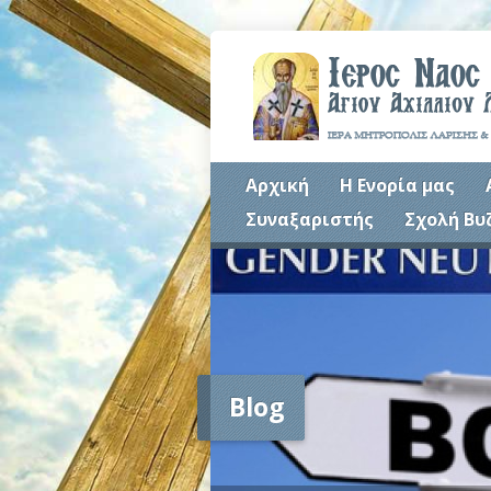
Αρχική
Η Ενορία μας
Συναξαριστής
Σχολή Βυ
Blog