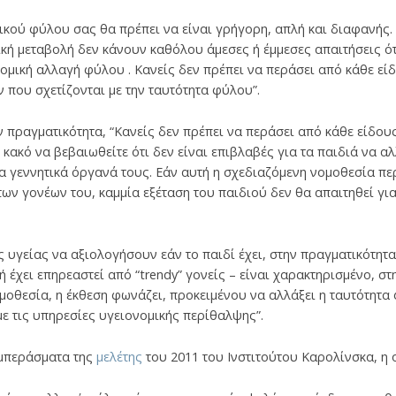
ικού φύλου σας θα πρέπει να είναι γρήγορη, απλή και διαφανής. Ε
ική μεταβολή δεν κάνουν καθόλου άμεσες ή έμμεσες απαιτήσεις ότ
νομική αλλαγή φύλου . Κανείς δεν πρέπει να περάσει από κάθε εί
 που σχετίζονται με την ταυτότητα φύλου”.
ν πραγματικότητα, “Κανείς δεν πρέπει να περάσει από κάθε είδου
ι κακό να βεβαιωθείτε ότι δεν είναι επιβλαβές για τα παιδιά να 
 γεννητικά όργανά τους. Εάν αυτή η σχεδιαζόμενη νομοθεσία περ
των γονέων του, καμμία εξέταση του παιδιού δεν θα απαιτηθεί γι
 υγείας να αξιολογήσουν εάν το παιδί έχει, στην πραγματικότητα
 έχει επηρεαστεί από “trendy” γονείς – είναι χαρακτηρισμένο, στ
οθεσία, η έκθεση φωνάζει, προκειμένου να αλλάξει η ταυτότητα
με τις υπηρεσίες υγειονομικής περίθαλψης”.
υμπεράσματα της
μελέτης
του 2011 του Ινστιτούτου Καρολίνσκα, η 