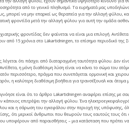
τά την αλλαγή φύλου, έχουν σημαντικά υψηλότερο κίνδυνο για θ
νοσηρότητα από το γενικό πληθυσμό. Τα ευρήματά μας υποδηλώνο
ς, μπορεί να μην επαρκεί ως θεραπεία για την αλλαγή φύλου, κα
ατική φροντίδα μετά την αλλαγή φύλου για αυτή την ομάδα ασθεν
χιατρικής φροντίδας δεν φαίνεται να είναι μια επιλογή. Αντίθετα
ν από 15 χρόνια στο Läkartidningen, το επίσημο περιοδικό της Σ
 λέγεται ότι πάσχει από διαταραγμένη ταυτότητα φύλου. Δεν είν
ντίθετα, η μόνη διαθέσιμη λύση είναι να κάνει το σώμα του ατόμ
νατόν περισσότερο, πράγμα που συνεπάγεται ορμονική και χειρο
αρόν, η καλύτερη διαθέσιμη βοήθεια για τρανσέξουαλ και άτομα
γνόησε είναι ότι το άρθρο Läkartidningen αναφέρει επίσης με σα
ιν κάποιος επιτρέψει την αλλαγή φύλου. Ένα ηλεκτροεγκεφαλογρ
ου και η σάρωση του εγκεφάλου στην περιοχή της υπόφυσης, όλ
επίσης, ότι μερικοί άνθρωποι που θεωρούν τους εαυτούς τους ότι
που υποφέρουν από παραισθήσεις – μια κατάσταση που πρέπει να 