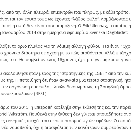
ής, από την άλλη πλευρά, επικεντρώνεται πλήρως, με κάθε τρόπο,
άνονται τον εαυτό τους ως έχοντες “λάθος φύλο”. Λαμβάνοντας 
 άποψη αυτή δεν είναι τόσο παράξενη. Ο Erik Ullenhag, ο οποίος
η Ιανουαρίου 2014 στην ημερήσια εφημερίδα Svenska Dagbladet:
λάξει το όριο ηλικίας για τη νόμιμη αλλαγή φύλου. Για έναν 15χ
λο χρονικό διάστημα σε σχέση με το πώς αισθάνεται. Αλλά υπάρ
πως το τι θα συμβεί αν ένας 16χρονος έχει μία γνώμη και οι γονεί
ου ακολούθησε ήταν μέρος της ”στρατηγικής της LGBT” από την κυβ
υς της. Η πεποίθηση ότι ήταν αναγκαία μια τέτοια στρατηγική, ή
ό την οργάνωση ομοφυλοφιλικών δικαιωμάτων, τη Σουηδική Ομοσ
ρανσεξουαλικών (RFSL).
άριο του 2015, η Επιτροπή κατέληξε στην έκθεσή της και την παρ
riel Wikström. Πουθενά στην έκθεση δεν γίνεται οποιαδήποτε αν
λες αρνητικές πτυχές του ακρωτηριασμού υγιών εφήβων. Ο σκοπός
τη νέα νομοθεσία, όχι η διασφάλιση των καλύτερων συμφερόντων 