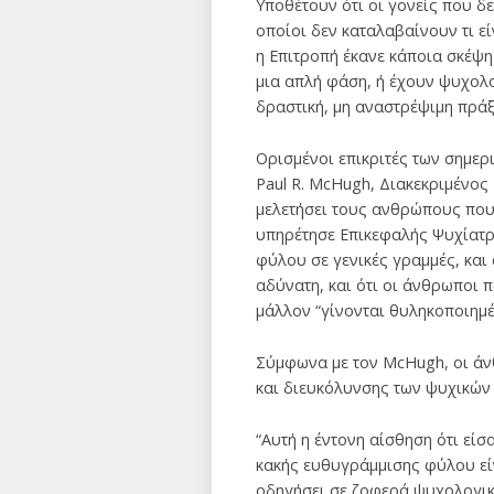
Υποθέτουν ότι οι γονείς που δε
οποίοι δεν καταλαβαίνουν τι εί
η Επιτροπή έκανε κάποια σκέψη
μια απλή φάση, ή έχουν ψυχολο
δραστική, μη αναστρέψιμη πράξ
Ορισμένοι επικριτές των σημερ
Paul R. McHugh, Διακεκριμένος 
μελετήσει τους ανθρώπους που 
υπηρέτησε Επικεφαλής Ψυχίατρο
φύλου σε γενικές γραμμές, και
αδύνατη, και ότι οι άνθρωποι 
μάλλον “γίνονται θυληκοποιημέ
Σύμφωνα με τον McHugh, οι άν
και διευκόλυνσης των ψυχικών
“Αυτή η έντονη αίσθηση ότι είσ
κακής ευθυγράμμισης φύλου είν
οδηγήσει σε ζοφερά ψυχολογικ