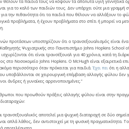
ν θέλουν τα παιδιά τους να κόψουν τα απόλυτα υγιή γεννητικά όρ
ναι για το καλό των παιδιών τους. Δεν υπάρχει ούτε μια γραμμή σ
 για την πιθανότητα ότι τα παιδιά που θέλουν να αλλάξουν το φ
γικά προβλήματα, ή έχουν προβλήματα στο σπίτι ή μπορεί να με
η.
ινών προτάσεων υποστηρίζουν ότι ο τρανσεξουαλισμός είναι ένα
Καθηγητής Ψυχιατρικής στο Πανεπιστήμιο Johns Hopkins School of
ισχυρίζονται ότι είναι τρανσέξουαλ για 40 χρόνια, κατά τη διάρκ
ς στο Νοσοκομείο Johns Hopkins. Ο McHugh είναι εξαιρετικά επικ
 ακόμα περισσότερο όταν πρόκειται για παιδιά.
Έχει πει
ότι η αλλ
που υποβάλλονται σε χειρουργική επέμβαση αλλαγής φύλου δεν γ
νοι άνδρες ή γυναίκες αρρενοποιημένες.”
θρωποι που προωθούν πράξεις αλλαγής φύλου είναι στην πραγμ
 διαταραχών:
αι τρανσεξουαλικός αποτελεί μια ψυχική διαταραχή σε δύο σημεία.
αι απλά λάθος, δεν αντιστοιχεί με τη φυσική πραγματικότητα. Το 
ά αποτελέσματα.