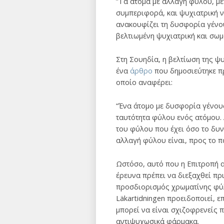
”Τα άτομα με αλλαγή φύλου, με
συμπεριφορά, και ψυχιατρική 
ανακουφίζει τη δυσφορία γένου
βελτιωμένη ψυχιατρική και σωμ
Στη Σουηδία, η βελτίωση της ψυ
ένα
άρθρο
που δημοσιεύτηκε πρι
οποίο αναφέρει:
“Ένα άτομο με δυσφορία γένους
ταυτότητα φύλου ενός ατόμου. Α
του φύλου που έχει όσο το δυ
αλλαγή φύλου είναι, προς το π
Ωστόσο, αυτό που η Επιτροπή α
έρευνα πρέπει να διεξαχθεί πρ
προσδιορισμός χρωματίνης φύλ
Läkartidningen προειδοποιεί, 
μπορεί να είναι σχιζοφρενείς 
αντιψυχωσικά φάρμακα.