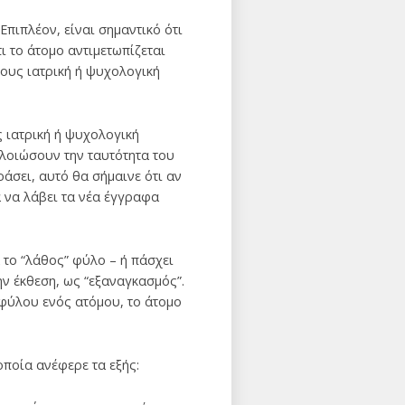
πιπλέον, είναι σημαντικό ότι
ι το άτομο αντιμετωπίζεται
δους ιατρική ή ψυχολογική
ς ιατρική ή ψυχολογική
αλλοιώσουν την ταυτότητα του
άσει, αυτό θα σήμαινε ότι αν
α να λάβει τα νέα έγγραφα
 το “λάθος” φύλο – ή πάσχει
ην έκθεση, ως “εξαναγκασμός”.
 φύλου ενός ατόμου, το άτομο
οποία ανέφερε τα εξής: