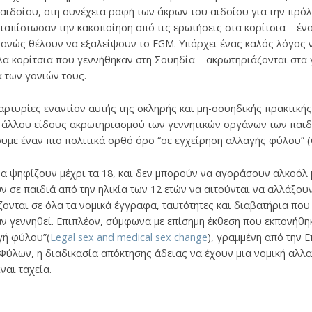
ου αιδοίου, στη συνέχεια ραφή των άκρων του αιδοίου για την πρό
διαπίστωσαν την κακοποίηση από τις ερωτήσεις στα κορίτσια – έν
ανώς θέλουν να εξαλείψουν το FGM. Υπάρχει ένας καλός λόγος ν
λλα κορίτσια που γεννήθηκαν στη Σουηδία – ακρωτηριάζονται στα 
α των γονιών τους.
αρτυρίες εναντίον αυτής της σκληρής και μη-σουηδικής πρακτικής
 άλλου είδους ακρωτηριασμού των γεννητικών οργάνων των παιδι
υμε έναν πιο πολιτικά ορθό όρο “σε εγχείρηση αλλαγής φύλου” (G
να ψηφίζουν μέχρι τα 18, και δεν μπορούν να αγοράσουν αλκοόλ μ
ν σε παιδιά από την ηλικία των 12 ετών να αιτούνται να αλλάξου
ίζονται σε όλα τα νομικά έγγραφα, ταυτότητες και διαβατήρια πο
ν γεννηθεί. Επιπλέον, σύμφωνα με επίσημη έκθεση που εκπονήθη
γή φύλου”(
Legal sex and medical sex change
), γραμμένη από την Ε
Φύλων, η διαδικασία απόκτησης άδειας να έχουν μια νομική αλλαγ
ναι ταχεία.