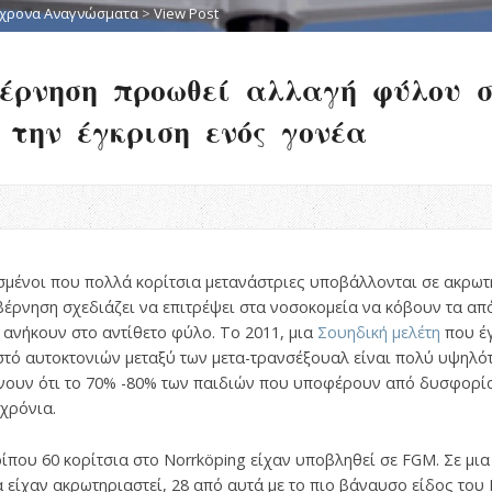
χρονα Αναγνώσματα
>
View Post
έρνηση προωθεί αλλαγή φύλου σ
 την έγκριση ενός γονέα
ισμένοι που πολλά κορίτσια μετανάστριες υποβάλλονται σε ακρω
έρνηση σχεδιάζει να επιτρέψει στα νοσοκομεία να κόβουν τα απ
 ανήκουν στο αντίθετο φύλο. Το 2011, μια
Σουηδική μελέτη
που έγ
στό αυτοκτονιών μεταξύ των μετα-τρανσέξουαλ είναι πολύ υψηλότ
νουν ότι το 70% -80% των παιδιών που υποφέρουν από δυσφορία
χρόνια.
ίπου 60 κορίτσια στο Norrköping είχαν υποβληθεί σε FGM. Σε μ
 είχαν ακρωτηριαστεί, 28 από αυτά με το πιο βάναυσο είδος του