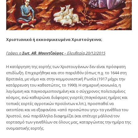
Χριστιανικά ή εκκοσμικευμένα Χριστούγεννα;
Γράφει ο
Σωτ. Αθ. Μουντζούρης
– Ελευθερία,20/12/2015
Η κατάργηση της εορτής των Χριστουγέννων δεν είναι πρόσφατη
επιδίωξη. Επιχειρήθηκε και στο παρελθόν (όπως π.χ. το 1644 στη
Βρετανία, με νόμο και στην κομμουνιστική Ρωσία (1917 μέχρι την
κατάρρευση του καθεστώτος, το 1990). Η σημερινή κοινωνία, η
λεγόμενη και παγκοσμιοποιημένη και ο σύγχρονος πολιτισμένος
κόσμος, ενώ καθιερώνει διάφορες γιορτές (παγκόσμιες ημέρες και
τοπικές εορτές αγροτικών προϊόντων κ.λπ.), προσπαθεί να
εκτοπίσει και να εξαφανίσει «από προσώπου γης» τα γενέθλια του
Χριστού, ενώ παράλληλα διαφημίζει (και επέτυχε μάλλον) τον
εορτασμό των γενεθλίων σε όλους μας, καταργώντας την ημέρα της
ονομαστικής εορτής.