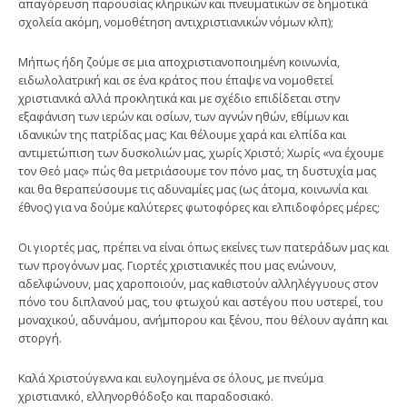
απαγόρευση παρουσίας κληρικών και πνευματικών σε δημοτικά
σχολεία ακόμη, νομοθέτηση αντιχριστιανικών νόμων κλπ);
Μήπως ήδη ζούμε σε μια αποχριστιανοποιημένη κοινωνία,
ειδωλολατρική και σε ένα κράτος που έπαψε να νομοθετεί
χριστιανικά αλλά προκλητικά και με σχέδιο επιδίδεται στην
εξαφάνιση των ιερών και οσίων, των αγνών ηθών, εθίμων και
ιδανικών της πατρίδας μας; Και θέλουμε χαρά και ελπίδα και
αντιμετώπιση των δυσκολιών μας, χωρίς Χριστό; Χωρίς «να έχουμε
τον Θεό μας» πώς θα μετριάσουμε τον πόνο μας, τη δυστυχία μας
και θα θεραπεύσουμε τις αδυναμίες μας (ως άτομα, κοινωνία και
έθνος) για να δούμε καλύτερες φωτοφόρες και ελπιδοφόρες μέρες;
Οι γιορτές μας, πρέπει να είναι όπως εκείνες των πατεράδων μας και
των προγόνων μας. Γιορτές χριστιανικές που μας ενώνουν,
αδελφώνουν, μας χαροποιούν, μας καθιστούν αλληλέγγυους στον
πόνο του διπλανού μας, του φτωχού και αστέγου που υστερεί, του
μοναχικού, αδυνάμου, ανήμπορου και ξένου, που θέλουν αγάπη και
στοργή.
Καλά Χριστούγεννα και ευλογημένα σε όλους, με πνεύμα
χριστιανικό, ελληνορθόδοξο και παραδοσιακό.