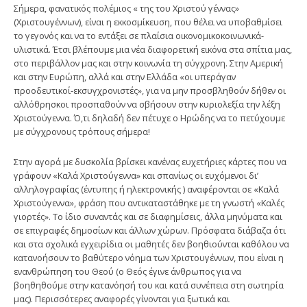
Σήμερα, φανατικός πολέμιος « της του Χριστού γέννας»
(Χριστουγέννων), είναι η εκκοσμίκευση, που θέλει να υποβαθμίσει
το γεγονός και να το εντάξει σε πλαίσια οικονομικοκοινωνικά-
υλιστικά. Έτσι βλέπουμε μια νέα διαφορετική εικόνα στα σπίτια μας,
στο περιβάλλον μας και στην κοινωνία τη σύγχρονη. Στην Αμερική
και στην Ευρώπη, αλλά και στην Ελλάδα «οι υπεράγαν
προοδευτικοί-εκσυγχρονιστές», για να μην προσβληθούν δήθεν οι
αλλόθρησκοι προσπαθούν να σβήσουν στην κυριολεξία την λέξη
Χριστούγεννα. Ό,τι δηλαδή δεν πέτυχε ο Ηρώδης να το πετύχουμε
με σύγχρονους τρόπους σήμερα!
Στην αγορά με δυσκολία βρίσκει κανένας ευχετήριες κάρτες που να
γράφουν «Καλά Χριστούγεννα» και σπανίως οι ευχόμενοι δι’
αλληλογραφίας (έντυπης ή ηλεκτρονικής ) αναφέρονται σε «Καλά
Χριστούγεννα», φράση που αντικαταστάθηκε με τη γνωστή «Καλές
γιορτές». Το ίδιο συναντάς και σε διαφημίσεις, άλλα μηνύματα και
σε επιγραφές δημοσίων και άλλων χώρων. Πρόσφατα διάβαζα ότι
και στα σχολικά εγχειρίδια οι μαθητές δεν βοηθιούνται καθόλου να
κατανοήσουν το βαθύτερο νόημα των Χριστουγέννων, που είναι η
ενανθρώπηση του Θεού (ο Θεός έγινε άνθρωπος για να
βοηθηθούμε στην κατανόησή του και κατά συνέπεια στη σωτηρία
μας). Περισσότερες αναφορές γίνονται για ξωτικά και