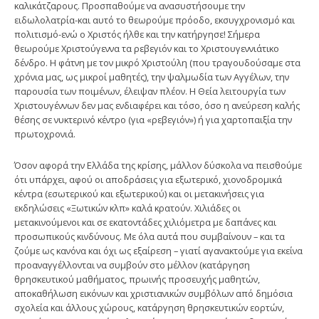
καλικάτζαρους. Προσπαθούμε να ανασυστήσουμε την
ειδωλολατρία-και αυτό το θεωρούμε πρόοδο, εκσυγχρονισμό και
πολιτισμό-ενώ ο Χριστός ήλθε και την κατήργησε! Σήμερα
θεωρούμε Χριστούγεννα τα ρεβεγιόν και το Χριστουγεννιάτικο
δένδρο. Η φάτνη με τον μικρό Χριστούλη (που τραγουδούσαμε στα
χρόνια μας, ως μικροί μαθητές), την ψαλμωδία των Αγγέλων, την
παρουσία των ποιμένων, έλειψαν πλέον. Η Θεία λειτουργία των
Χριστουγέννων δεν μας ενδιαφέρει και τόσο, όσο η ανεύρεση καλής
θέσης σε νυκτερινό κέντρο (για «ρεβεγιόν») ή για χαρτοπαιξία την
πρωτοχρονιά.
Όσον αφορά την Ελλάδα της κρίσης, μάλλον δύσκολα να πεισθούμε
ότι υπάρχει, αφού οι αποδράσεις για εξωτερικό, χιονοδρομικά
κέντρα (εσωτερικού και εξωτερικού) και οι μετακινήσεις για
εκδηλώσεις «Ξωτικών κλπ» καλά κρατούν. Χιλιάδες οι
μετακινούμενοι και σε εκατοντάδες χιλιόμετρα με δαπάνες και
προσωπικούς κινδύνους. Με όλα αυτά που συμβαίνουν – και τα
ζούμε ως κανόνα και όχι ως εξαίρεση – γιατί αγανακτούμε για εκείνα
προαναγγέλλονται να συμβούν στο μέλλον (κατάργηση
θρησκευτικού μαθήματος, πρωινής προσευχής μαθητών,
αποκαθήλωση εικόνων και χριστιανικών συμβόλων από δημόσια
σχολεία και άλλους χώρους, κατάργηση θρησκευτικών εορτών,