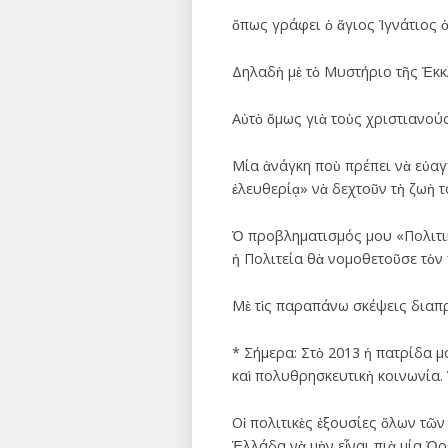
ὅπως γράφει ὁ ἅγιος Ἰγνάτιος 
Δηλαδὴ μὲ τὸ Μυστήριο τῆς Ἐκκ
Αὐτὸ ὅμως γιὰ τοὺς χριστιανού
Μία ἀνάγκη ποὺ πρέπει νὰ εὐαγ
ἐλευθερίᾳ» νὰ δεχτοῦν τὴ ζωὴ τ
Ὁ προβληματισμός μου «Πολιτικ
ἡ Πολιτεία θὰ νομοθετοῦσε τὸν 
Μὲ τὶς παραπάνω σκέψεις διαπρ
* Σήμερα: Στὸ 2013 ἡ πατρίδα μα
καὶ πολυθρησκευτικὴ κοινωνία. 
Οἱ πολιτικὲς ἐξουσίες ὅλων τῶν
Ἑλλάδα νὰ μὴν εἶναι πιὰ μία Ὀ