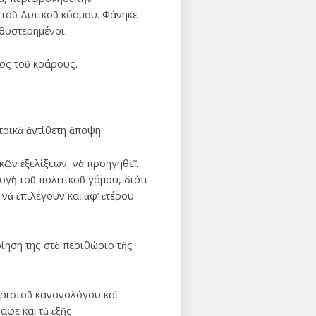
 τοῦ Δυτικοῦ κόσμου. Φάνηκε
θυστερημένοι.
μος τοῦ κράρους.
τρικὰ ἀντίθετη ἄποψη.
κῶν ἐξελίξεων, νὰ προηγηθεῖ.
ογὴ τοῦ πολιτικοῦ γάμου, διότι
νὰ ἐπιλέγουν καὶ ἀφ’ ἑτέρου
οίησή της στὸ περιθώριο τῆς
αριστοῦ κανονολόγου καὶ
φε καὶ τὰ ἑξῆς: