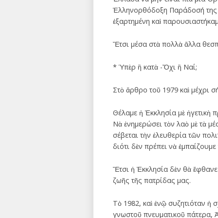
Ἑλληνορθόδοξη Παράδοσή της κα
ἐξαρτημένη καὶ παρουσιαστήκα
Ἔτσι μέσα στὰ πολλὰ ἄλλα θεσπί
* Ὑπὲρ ἢ κατὰ -Ὄχι ἢ Ναί;
Στὸ ἄρθρο τοῦ 1979 καὶ μέχρι σ
Θέλαμε ἡ Ἐκκλησία μὲ ἡγετικὴ 
Νὰ ἐνημερώσει τὸν λαὸ μὲ τὰ μέ
σέβεται τὴν ἐλευθερία τῶν πολι
διότι δὲν πρέπει νὰ ἐμπαίζουμε
Ἔτσι ἡ Ἐκκλησία δὲν θὰ ἔφθανε 
ζωῆς τῆς πατρίδας μας.
Τὸ 1982, καὶ ἐνῷ συζητιόταν ἡ
γνωστοῦ πνευματικοῦ πάτερα, Ἀ