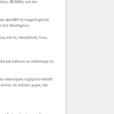
ος. Ὅτι δῆθεν γιὰ τὸν
ὴν ἀρνηθεῖ τὴ συμμετοχή της
ία τοῦ Μυστηρίου.
ς καὶ τὶς οἰκογένειές τους.
λὰ καὶ ταπεινὰ νὰ τελέσουμε τὸ
ὴν οἰκονομικὴ εὐχέρεια καλεῖτε
τιανοὺς νὰ συζοῦν χωρὶς τὴν