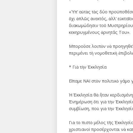
«Ὑπ’ αὐτὰς τὰς δύο προϋποθέσε
ὄχι ἁπλῶς ἀνεκτός, ἀλλ’ εὐκταῖ
διακωμώδησιν τοῦ Μυστρηρίου τ
κεκηρυγμένους ἀρνητάς Του».
Μποροῦσε λοιπὸν νὰ προηγηθεῖ ἡ
περιμένει τὴ νομοθετικὴ ἐπιβολὴ
* Γιὰ τὴν Ἐκκλησία
Εἴπαμε ΝΑΙ στὸν πολιτικὸ γάμο
Ἡ Ἐκκλησία θὰ ἦταν κερδισμένη,
Ἐνημέρωση ὅτι γιὰ τὴν Ἐκκλησία 
συμβίωση, ποὺ γιὰ τὴν Ἐκκλησία
Γιὰ τὸ πιστὸ μέλος τῆς Ἐκκλησί
χριστιανοὶ προσέρχονται νὰ κα