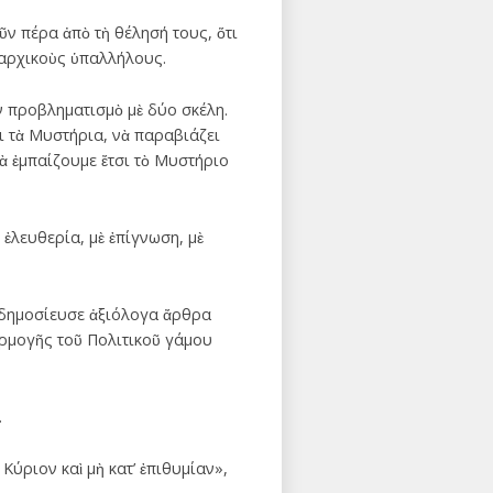
 πέρα ἀπὸ τὴ θέλησή τους, ὅτι
ιαρχικοὺς ὑπαλλήλους.
ν προβληματισμὸ μὲ δύο σκέλη.
ι τὰ Μυστήρια, νὰ παραβιάζει
νὰ ἐμπαίζουμε ἔτσι τὸ Μυστήριο
 ἐλευθερία, μὲ ἐπίγνωση, μὲ
 δημοσίευσε ἀξιόλογα ἄρθρα
αρμογῆς τοῦ Πολιτικοῦ γάμου
.
Κύριον καὶ μὴ κατ’ ἐπιθυμίαν»,