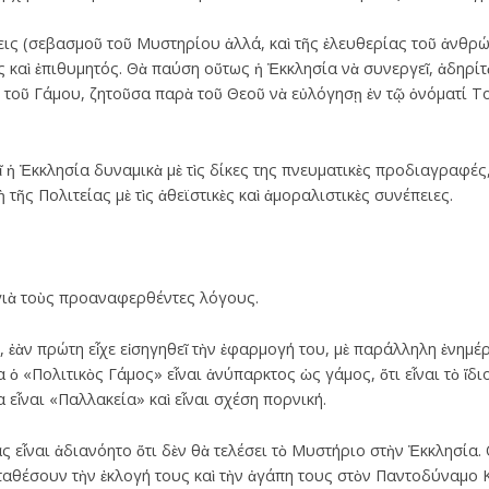
ις (σεβασμοῦ τοῦ Μυστηρίου ἀλλά, καὶ τῆς ἐλευθερίας τοῦ ἀνθρώπ
ος καὶ ἐπιθυμητός. Θὰ παύση οὕτως ἡ Ἐκκλησία νὰ συνεργεῖ, ἀδηρίτ
οῦ Γάμου, ζητοῦσα παρὰ τοῦ Θεοῦ νὰ εὐλόγησῃ ἐν τῷ ὀνόματί Το
 Ἐκκλησία δυναμικὰ μὲ τὶς δίκες της πνευματικὲς προδιαγραφές, 
 τῆς Πολιτείας μὲ τὶς ἀθεϊστικὲς καὶ ἀμοραλιστικὲς συνέπειες.
 γιὰ τοὺς προαναφερθέντες λόγους.
 ἐὰν πρώτη εἶχε εἰσηγηθεῖ τὴν ἐφαρμογή του, μὲ παράλληλη ἐνημέ
ὁ «Πολιτικὸς Γάμος» εἶναι ἀνύπαρκτος ὡς γάμος, ὅτι εἶναι τὸ ἴδιο
 εἶναι «Παλλακεία» καὶ εἶναι σχέση πορνική.
ας εἶναι ἀδιανόητο ὅτι δὲν θὰ τελέσει τὸ Μυστήριο στὴν Ἐκκλησία.
ταθέσουν τὴν ἐκλογή τους καὶ τὴν ἀγάπη τους στὸν Παντοδύναμο 