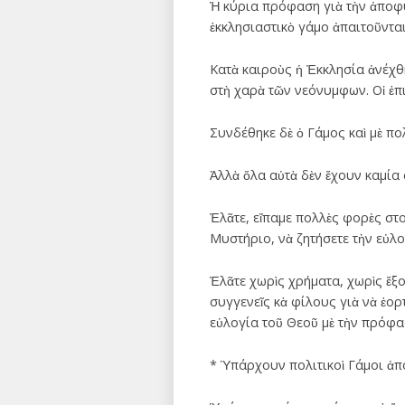
Ἡ κύρια πρόφαση γιὰ τὴν ἀποφυ
ἐκκλησιαστικὸ γάμο ἀπαιτοῦντα
Κατὰ καιροὺς ἡ Ἐκκλησία ἀνέχθ
στὴ χαρὰ τῶν νεόνυμφων. Οἱ ἐπι
Συνδέθηκε δὲ ὁ Γάμος καὶ μὲ πο
Ἀλλὰ ὅλα αὐτὰ δὲν ἔχουν καμία 
Ἐλᾶτε, εἴπαμε πολλὲς φορὲς στο
Μυστήριο, νὰ ζητήσετε τὴν εὐλο
Ἐλᾶτε χωρὶς χρήματα, χωρὶς ἔξοδ
συγγενεῖς κὰ φίλους γιὰ νὰ ἑορ
εὐλογία τοῦ Θεοῦ μὲ τὴν πρόφα
* Ὑπάρχουν πολιτικοὶ Γάμοι ἀπ