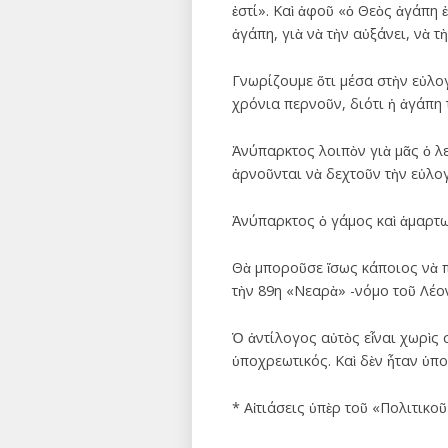
ἐστί». Καὶ ἀφοῦ «ὁ Θεὸς ἀγάπη ἐ
ἀγάπη, γιὰ νὰ τὴν αὐξάνει, νὰ τ
Γνωρίζουμε ὅτι μέσα στὴν εὐλογ
χρόνια περνοῦν, διότι ἡ ἀγάπη
Ἀνύπαρκτος λοιπὸν γιὰ μᾶς ὁ λ
ἀρνοῦνται νὰ δεχτοῦν τὴν εὐλογ
Ἀνύπαρκτος ὁ γάμος καὶ ἁμαρτω
Θὰ μποροῦσε ἴσως κάποιος νὰ πρ
τὴν 89η «Νεαρὰ» -νόμο τοῦ Λέο
Ὁ ἀντίλογος αὐτὸς εἶναι χωρὶς 
ὑποχρεωτικός. Καὶ δὲν ἦταν ὑπο
* Αἰτιάσεις ὑπὲρ τοῦ «Πολιτικο