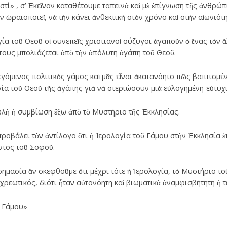
στί» , σ’ Ἐκεῖνον καταθέτουμε ταπεινὰ καὶ μὲ ἐπίγνωση τῆς ἀνθρώπ
ὴν ὡραιοποιεῖ, νὰ τὴν κάνει ἀνθεκτικὴ στὸν χρόνο καὶ στὴν αἰωνιότη
ία τοῦ Θεοῦ οἱ συνεπεῖς χριστιανοὶ σύζυγοι ἀγαποῦν ὁ ἕνας τὸν 
 τους μπολιάζεται ἀπὸ τὴν ἀπόλυτη ἀγάπη τοῦ Θεοῦ.
εγόμενος πολιτικὸς γάμος καὶ μᾶς εἶναι ἀκατανόητο πῶς βαπτισμέ
ία τοῦ Θεοῦ τῆς ἀγάπης γιὰ νὰ στεριώσουν μιὰ εὐλογημένη-εὐτυχι
λὴ ἡ συμβίωση ἔξω ἀπὸ τὸ Μυστήριο τῆς Ἐκκλησίας.
οβάλει τὸν ἀντίλογο ὅτι ἡ Ἱερολογία τοῦ Γάμου στὴν Ἐκκλησία ἐπι
ντος τοῦ Σοφοῦ.
σημασία ἂν σκεφθοῦμε ὅτι μέχρι τότε ἡ Ἱερολογία, τὸ Μυστήριο το
χρεωτικός, διότι ἦταν αὐτονόητη καὶ βιωματικὰ ἀναμφισβήτητη ἡ 
ῦ Γάμου»