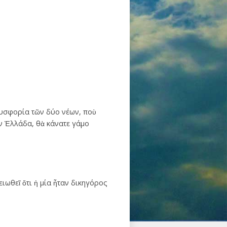
 δυσφορία τῶν δύο νέων, ποὺ
ὴν Ἑλλάδα, θὰ κάνατε γάμο
ιωθεῖ ὅτι ἡ μία ἦταν δικηγόρος