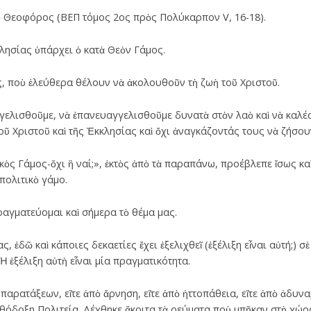
ὁ Θεοφόρος (ΒΕΠ τόμος 2ος πρὸς Πολύκαρπον V, 16-18).
λησίας ὑπάρχει ὁ κατὰ Θεὸν Γάμος.
ς, ποὺ ἐλεύθερα θέλουν νὰ ἀκολουθοῦν τὴ ζωὴ τοῦ Χριστοῦ.
γελισθοῦμε, νὰ ἐπανευαγγελισθοῦμε δυνατὰ στὸν λαὸ καὶ νὰ καλ
οῦ Χριστοῦ καὶ τῆς Ἐκκλησίας καὶ ὄχι ἀναγκάζοντάς τους νὰ ζήσου
ὸς Γάμος-ὄχι ἢ ναί;», ἐκτὸς ἀπὸ τὰ παραπάνω, προέβλεπε ἴσως καὶ
πολιτικὸ γάμο.
αγματεύομαι καὶ σήμερα τὸ θέμα μας.
ς, ἐδῶ καὶ κάποιες δεκαετίες ἔχει ἐξελιχθεῖ (ἐξέλιξη εἶναι αὐτή;) 
Ἡ ἐξέλιξη αὐτὴ εἶναι μία πραγματικότητα.
 παρατάξεων, εἴτε ἀπὸ ἄρνηση, εἴτε ἀπὸ ἡττοπάθεια, εἴτε ἀπὸ ἀδυν
ρθόδοξη Πολιτεία. Δέχθηκε ἄκριτα τὰ ρεύματα ποὺ μπῆκαν στὴ χώρ