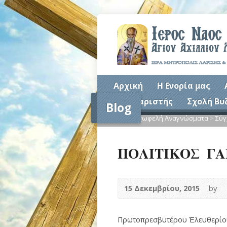
Αρχική
Η Ενορία μας
Συναξαριστής
Σχολή Βυ
Blog
Home
>
Ψυχωφελή Αναγνώσματα
>
Σύγ
ΠΟΛΙΤΙΚΟΣ Γ
15 Δεκεμβρίου, 2015
by
Πρωτοπρεσβυτέρου Ἐλευθερίο