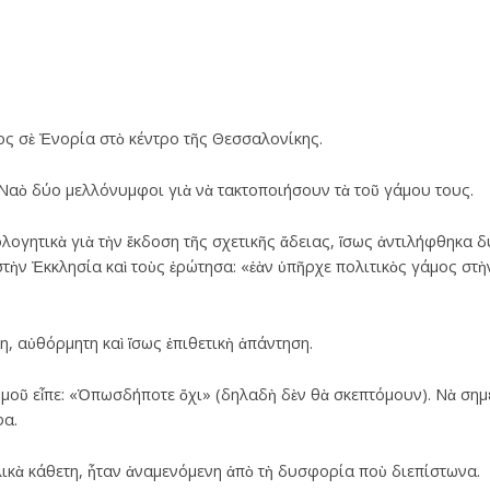
ς σὲ Ἐνορία στὸ κέντρο τῆς Θεσσαλονίκης.
Ναὸ δύο μελλόνυμφοι γιὰ νὰ τακτοποιήσουν τὰ τοῦ γάμου τους.
ολογητικὰ γιὰ τὴν ἔκδοση τῆς σχετικῆς ἄδειας, ἴσως ἀντιλήφθηκα
τὴν Ἐκκλησία καὶ τοὺς ἐρώτησα: «ἐὰν ὑπῆρχε πολιτικὸς γάμος στ
, αὐθόρμητη καὶ ἴσως ἐπιθετικὴ ἀπάντηση.
οῦ εἶπε: «Ὁπωσδήποτε ὄχι» (δηλαδὴ δὲν θὰ σκεπτόμουν). Νὰ σημε
φα.
ικὰ κάθετη, ἦταν ἀναμενόμενη ἀπὸ τὴ δυσφορία ποὺ διεπίστωνα.