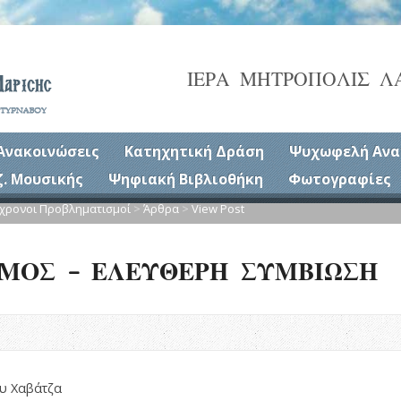
ΙΕΡΑ ΜΗΤΡΟΠΟΛΙΣ Λ
Ανακοινώσεις
Κατηχητική Δράση
Ψυχωφελή Ανα
ζ. Μουσικής
Ψηφιακή Βιβλιοθήκη
Φωτογραφίες
χρονοι Προβληματισμοί
>
Άρθρα
>
View Post
ΑΜΟΣ – ΕΛΕΥΘΕΡΗ ΣΥΜΒΙΩΣΗ
υ Χαβάτζα