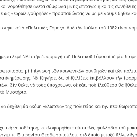
ὶ νομοθέτησε ἄνετα σύμφωνα μὲ τὶς ἐπιταγὲς ἢ καὶ τὶς συνήθειες
με ὡς «εὐρωλιγούρηδες» προσπαθώντας νὰ μὴ μείνουμε δῆθεν κα
στηκε καὶ ὁ «Πολιτικὸς Γάμος». Ἀπὸ τὸν Ἰούλιο τοῦ 1982 εἶναι νό
ήμερα λεμὲ ΝΑΙ στὴν ἐφαρμογὴ τοῦ Πολιτικοῦ Γάμου ἀπὸ μία διαμε
πρωτοπορία, μὲ ἐπίγνωση τῶν κοινωνικῶν συνθηκῶν καὶ τῶν πολιτι
σα ἐνημέρωσης. Νὰ ἐξηγήσει ὅτι οἱ ἐξελίξεις ἐπιβάλλουν τὴν ἐφαρμ
τῶν, δὲν θέλει νὰ τοὺς ὑποχρεώνει σὲ κάτι ποὺ ἐλεύθερα θὰ ἤθελε 
 τὸ Μυστήριο.
νὰ δεχθεῖ μία ἀκόμη «κλωτσιὰ» τῆς πολιτείας καὶ τὴν περιθωριοπ
 σχετικὴ νομοθέτηση, κυκλοφορήθηκε αὐτοτελὲς φυλλάδιο τοῦ μακ
ρχιμ. π. Ἐπιφανίου Θεοδωροπούλου, στὸ ὁποῖο μεταξὺ ἄλλων ἔγρα