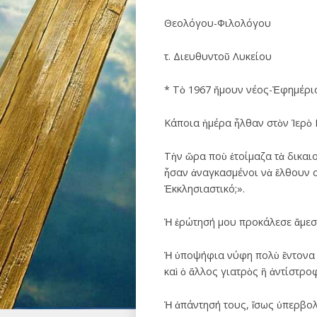
Θεολόγου-Φιλολόγου
τ. Διευθυντοῦ Λυκείου
* Τὸ 1967 ἤμουν νέος-Ἐφημέριο
Κάποια ἡμέρα ἦλθαν στὸν Ἱερὸ 
Τὴν ὥρα ποὺ ἑτοίμαζα τὰ δικαι
ἦσαν ἀναγκασμένοι νὰ ἔλθουν σ
Ἐκκλησιαστικό;».
Ἡ ἐρώτησή μου προκάλεσε ἄμεση
Ἡ ὑποψήφια νύφη πολὺ ἔντονα μ
καὶ ὁ ἄλλος γιατρὸς ἢ ἀντίστρο
Ἡ ἀπάντησή τους, ἴσως ὑπερβολ