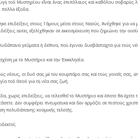
γὴ τοῦ Μυστηρίου εἶναι ἕνας ἐπιπόλαιος καὶ καθόλου σοβαρὸς λόγ
ι πολλὰ ἔξοδα.
ηκε ἐπιδείξεις στοὺς Γάμους μέσα στοὺς Ναούς. Ἀνέχθηκε γιὰ νὰ μ
δείξεις αὐτὲς ἐξελίχθηκαν σὲ ἐκκοσμίκευση ποὺ ζημιώνει τὴν οὐσ
λυδάπανα γεύματα ἢ δεῖπνα, ποὺ ἔγιναν δυσβάσταχτα γιὰ τοὺς νέου
σχέση μὲ τὸ Μυστήριο καὶ τὴν Ἐκκκλησία.
ὺς νέους, οἱ δυό σας μὲ τὸν κουμπάρο σας καὶ τοὺς γονεῖς σας, ἁπ
γία τοῦ Θεοῦ γιὰ τὴ νέα σας ζωή.
α, χωρὶς ἐπιδείξεις, νὰ τελεσθεῖ τὸ Μυστήριο καὶ ὅποτε θὰ ἔχετε τ
τάσετε. Δὲν συμφέρει πνευματικὰ καὶ δὲν ἁρμόζει σὲ πιστοὺς χρισ
ση πολυδάπανης κοσμικῆς τελετῆς.
οδεκτοί;