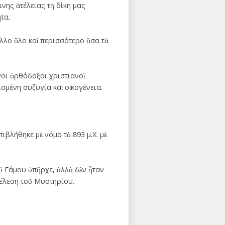
ινης ἀτέλειας τὴ δίκη μας
τα.
ἄλλο ὅλο καὶ περισσότερο ὅσα τὰ
νοι ὀρθόδοξοι χριστιανοὶ
σμένη συζυγία καὶ οἰκογένεια.
βλήθηκε μὲ νόμο τὸ 893 μ.Χ. μὲ
ῦ Γάμου ὑπῆρχε, ἀλλὰ δὲν ἦταν
τέλεση τοῦ Μυστηρίου.