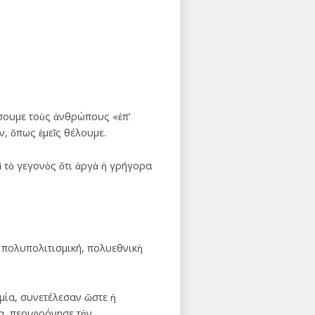
έσουμε τοὺς ἀνθρώπους «ἐπ’
ν, ὅπως ἐμεῖς θέλουμε.
 τὸ γεγονὸς ὅτι ἀργὰ ἡ γρήγορα
σὲ πολυπολιτισμική, πολυεθνικὴ
αμία, συνετέλεσαν ὥστε ἡ
α, περιφρόνησε τὴν