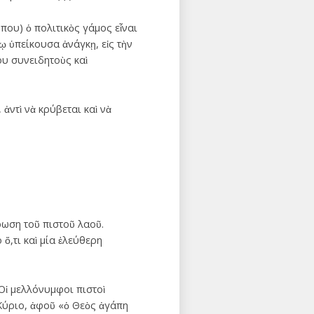
ου) ὁ πολιτικὸς γάμος εἶναι
ῳ ὑπείκουσα ἀνάγκῃ, εἰς τὴν
υ συνειδητοὺς καὶ
ἀντὶ νὰ κρύβεται καὶ νὰ
ρωση τοῦ πιστοῦ λαοῦ.
 ὅ,τι καὶ μία ἐλεύθερη
 Οἱ μελλόνυμφοι πιστοὶ
Κύριο, ἀφοῦ «ὁ Θεὸς ἀγάπη