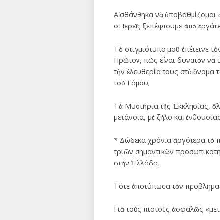
Αἰσθάνθηκα νὰ ὑποβαθμίζομαι 
οἱ Ἱερεῖς ξεπέφτουμε ἀπὸ ἐργά
Τὸ στιγμιότυπο μοῦ ἐπέτεινε τὸ
Πρῶτον, πῶς εἶναι δυνατὸν νὰ 
τὴν ἐλευθερία τους στὸ ὄνομα τ
τοῦ Γάμου;
Τὰ Μυστήρια τῆς Ἐκκλησίας, ὅλα
μετάνοια, μὲ ζῆλο καὶ ἐνθουσια
* Δώδεκα χρόνια ἀργότερα τὸ π
τριῶν σημαντικῶν προσωπικοτήτ
στὴν Ἑλλάδα.
Τότε ἀποτύπωσα τὸν προβληματισ
Γιὰ τοὺς πιστοὺς ἀσφαλῶς «μετὰ