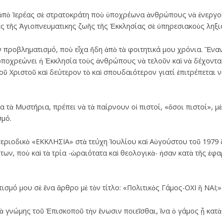
ἀπὸ Ἱερέας σὲ στρατοκράτη ποὺ ὑποχρέωνα ἀνθρώπους νὰ ἐνεργοῦν
τες τῆς Ἁγιοπνευματικης ζωῆς τῆς Ἐκκλησίας σὲ ὑπηρεσιακοὺς ληξ
ν προβληματισμό, ποὺ εἶχα ἤδη ἀπὸ τὰ φοιτητικά μου χρόνια. Ἕνα
ὑποχρεώνει ἡ Ἐκκλησία τοὺς ἀνθρώπους νὰ τελοῦν καὶ νὰ δέχοντα
οῦ Χριστοῦ καὶ δεύτερον τὸ καὶ σπουδαιότερον γιατί ἐπιτρέπεται 
 τὰ Μυστήρια, πρέπει νὰ τὰ παίρνουν οἱ πιστοί, «ὅσοι πιστοί», μὲ
σμό.
εριοδικὸ «ΕΚΚΛΗΣΙΑ» στὰ τεύχη Ἰουλίου καὶ Αὐγούστου τοῦ 1979
ων, ποὺ καὶ τὰ τρία -ὡραιότατα καὶ θεολογικὰ- ἠσαν κατὰ τῆς ἐφ
μό μου σὲ ἕνα ἄρθρο μὲ τὸν τίτλο: «Πολιτικὸς Γάμος-ΟΧΙ ἢ ΝΑΙ;»
 γνώμης τοῦ Ἐπισκοποῦ τὴν ἕνωσιν ποιεῖσθαι, ἳνα ὁ γάμος ᾖ κατὰ 