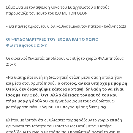
Σύμφωνα με τον αψευδή λόγο του Ευαγγελιστού ο Ιησούς
παρουσίαζε τον εαυτό του ΙΣΟ ΜΕ ΤΟΝ ΘΕΟΝ.
« ἵνα πάντες τιμῶσι τὸν υἱόν, καθὼς τιμῶσι τὸν πατέρα» Ιωάννης 5:23
ΟΙ ΨΕΥΔΟΜΑΡΤΥΡΕΣ ΤΟΥ ΙΕΧΩΒΑ ΚΑΙ ΤΟ ΧΩΡΙΟ
Φιλιππησίους 2: 5-7
.
Οι αιρετικοί Χιλιαστές αποδίδουν ως εξής το χωρίο Φιλιππησίους
2: 5-7:
«Να διατηρείτε αυτή τη διανοητική στάση μέσα σας η οποία ήταν
και μέσα στον Χριστό Ιησού
,
ο οποίος, αν και υπήρχε με μορφή
Θεού, δεν διανοήθηκε κάποια αρπαγή, δηλαδή το να είναι
ίσος με τον Θεό. Όχι! Αλλά άδειασε τον εαυτό του και
πήρε μορφή δούλου
και έγινε όμοιος με τους ανθρώπους»
(Μετάφραση Νέου Κόσμου. Οι υπογραμμίσεις δικές μας).
Βλέπουμε λοιπόν ότι οι Χιλιαστές παραφράζουν το χωρίο επειδή
αρνούνται την ισότητα του Χριστού ως Θεού με τον Πατέρα.
Αποδίδουν το χωρίο με τρόπο που προκλητικά αγνοεί το νόημα