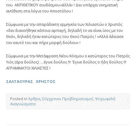
του ΑΝΤΙΘΕΤΙΚΟΥ συνδέσμου«ἀλλά» ! Δεν υπάρχει νοηματική
αντίθεση στα λόγια του Αποστόλου !
Σύμφωνα με την απαράδεκτη ερμηνεία των Χιλιαστών ο Χριστός
«δεν διανοήθηκε κάποια αρπαγή, δηλαδή το να είναι ίσος με τον
Θεό», δηλαδή ήταν κατώτερος του Θεού Πατρός ! «Αλλά άδειασε
τον εαυτό του και πήρε μορφή δούλου» !
Σύμφωνα με την Μετάφραση Νέου Κόσμου ο κατώτερος του Πατρός
Υιός (άρα δούλος) ….έγινε δούλος !!! Έγινε δούλος ο ήδη δούλος !!!
ΑΓΡΑΜΜΑΤΟΙ ΧΙΛΙΑΣΤΕΣ !
ΣΑΛΤΑΟΥΡΑΣ ΧΡΗΣΤΟΣ
Posted in
Άρθρα
,
Σύγχρονοι Προβληματισμοί
,
Ψυχωφελή
Αναγνώσματα