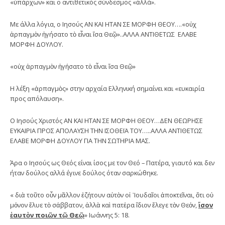
«ὑπάρχων» και ο αντιθετικός σύνδεσμος «ἀλλά».
Με άλλα λόγια, ο Ιησούς ΑΝ ΚΑΙ ΗΤΑΝ ΣΕ ΜΟΡΦΗ ΘΕΟΥ….«οὐχ
ἁρπαγμὸν ἡγήσατο τὸ εἶναι ἴσα Θεῷ»..ΑΛΛΑ ΑΝΤΙΘΕΤΩΣ ΕΛΑΒΕ
ΜΟΡΦΗ ΔΟΥΛΟΥ.
«οὐχ ἁρπαγμὸν ἡγήσατο τὸ εἶναι ἴσα Θεῷ»
Η λέξη «ἁρπαγμὸς» στην αρχαία Ελληνική σημαίνει και «ευκαιρία
προς απόλαυση».
Ο Ιησούς Χριστός ΑΝ ΚΑΙ ΗΤΑΝ ΣΕ ΜΟΡΦΗ ΘΕΟΥ…ΔΕΝ ΘΕΩΡΗΣΕ
ΕΥΚΑΙΡΙΑ ΠΡΟΣ ΑΠΟΛΑΥΣΗ ΤΗΝ ΙΣΟΘΕΪΑ ΤΟΥ…..ΑΛΛΑ ΑΝΤΙΘΕΤΩΣ
ΕΛΑΒΕ ΜΟΡΦΗ ΔΟΥΛΟΥ ΓΙΑ ΤΗΝ ΣΩΤΗΡΙΑ ΜΑΣ.
Άρα ο Ιησούς ως Θεός είναι ίσος με τον Θεό – Πατέρα, γιαυτό και δεν
ήταν δούλος αλλά έγινε δούλος όταν σαρκώθηκε.
« διὰ τοῦτο οὖν μᾶλλον ἐζήτουν αὐτὸν οἱ ᾿Ιουδαῖοι ἀποκτεῖναι, ὅτι οὐ
μόνον ἔλυε τὸ σάββατον, ἀλλὰ καὶ πατέρα ἴδιον ἔλεγε τὸν Θεόν,
ἴσον
ἑαυτὸν ποιῶν τῷ Θεῷ
» Ιωάννης 5: 18.