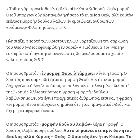
« Τοῦτο γὰρ φρονείσθω ἐν ὑμῖν ὃ καὶ ἐν Χριστῷ ᾿Ιησοῦ, ὃς ἐν μορφῇ
Θεοῦ ὑπάρχων οὐχ ἁρπαγμὸν ἡγήσατο τὸ εἶναι ἴσα Θεῷ, ἀλλ’ ἑαυτὸν
ἐκένωσε μορφὴν δούλου λαβών, ἐν ὁμοιώματι ἀνθρώπων
γενόμενος» Φιλιππησίους 2: 5-7.
Πλησιάζει η εορτή των Χριστουγέννων. Εορτάζουμε την σάρκωση
του Θεού («Θεὸς ἐφανερώθη ἐν σαρκί» Α Τιμόθεον 3:16). Με την
ευκαιρία αυτή αγαπητοί αναγνώστες θα αναλύσουμε το χωρίο
Φιλιππησίους 2: 5-7.
Ο Ιησούς Χριστός «
ἐν μορφῇ Θεοῦ ὑπάρχων
» λέγει η Γραφή. Ο
Χριστός πριν σαρκωθεί ήταν σε μορφή Θεού. Δεν ήταν σε μορφή
Αρχαγγέλου ή Αγγέλου όπως μωρολογούν οι πλανεμένοι Χιλιαστές
της Σκοπιάς. Άλλωστε όπως η φράση «μορφὴν δούλου
λαβών»σημαίνει ότι έγινε πραγματικός άνθρωπος, έτσι και η φράση
«ἐν μορφῇ Θεοῦ ὑπάρχων» σημαίνει ότι ήταν πραγματκός Θεός και
όχι με μεταφορική έννοια.
Ο Ιησούς Χριστός «
μορφὴν δούλου λαβών
» λέγει η Γραφή. Ο
Χριστός έλαβε μορφή δούλου.
Αυτό σημαίνει ότι πρίν δεν ήταν
δούλος αλλά Κύριος = Θεός. Ο Χριστός δεν ήταν Κτίσμα. Τα