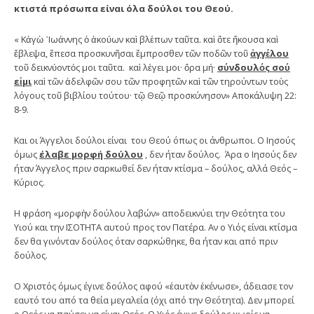
κτιστά πρόσωπα είναι όλα δούλοι του Θεού.
« Κἀγὼ ᾿Ιωάννης ὁ ἀκούων καὶ βλέπων ταῦτα. καὶ ὅτε ἤκουσα καὶ
ἔβλεψα, ἔπεσα προσκυνῆσαι ἔμπροσθεν τῶν ποδῶν τοῦ
ἀγγέλου
τοῦ δεικνύοντός μοι ταῦτα. καὶ λέγει μοι· ὅρα μή·
σύνδουλός σού
εἰμι
καὶ τῶν ἀδελφῶν σου τῶν προφητῶν καὶ τῶν τηρούντων τοὺς
λόγους τοῦ βιβλίου τούτου· τῷ Θεῷ προσκύνησον» Αποκάλυψη 22:
8-9.
Και οι Άγγελοι δούλοι είναι του Θεού όπως οι άνθρωποι. Ο Ιησούς
όμως
έλαβε μορφή δούλου
, δεν ήταν δούλος. Άρα ο Ιησούς δεν
ήταν Άγγελος πριν σαρκωθεί δεν ήταν κτίσμα – δούλος, αλλά Θεός –
Κύριος.
Η φράση «μορφὴν δούλου λαβών» αποδεικνύει την Θεότητα του
Υιού και την ΙΣΟΤΗΤΑ αυτού προς τον Πατέρα. Αν ο Υιός είναι κτίσμα
δεν θα γινόνταν δούλος όταν σαρκώθηκε, θα ήταν και από πριν
δούλος.
Ο Χριστός όμως έγινε δούλος αφού «ἑαυτὸν ἐκένωσε», άδειασε τον
εαυτό του από τα θεία μεγαλεία (όχι από την Θεότητα). Δεν μπορεί