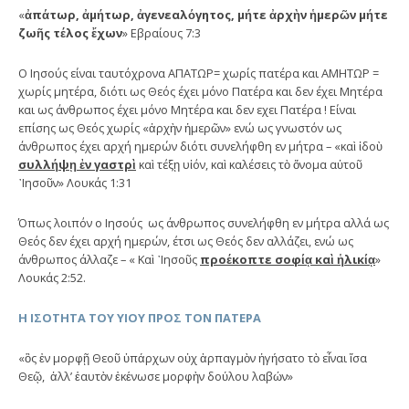
«
ἀπάτωρ, ἀμήτωρ, ἀγενεαλόγητος, μήτε ἀρχὴν ἡμερῶν μήτε
ζωῆς τέλος ἔχων
» Εβραίους 7:3
Ο Ιησούς είναι ταυτόχρονα ΑΠΑΤΩΡ= χωρίς πατέρα και ΑΜΗΤΩΡ =
χωρίς μητέρα, διότι ως Θεός έχει μόνο Πατέρα και δεν έχει Μητέρα
και ως άνθρωπος έχει μόνο Μητέρα και δεν εχει Πατέρα ! Είναι
επίσης ως Θεός χωρίς «ἀρχὴν ἡμερῶν» ενώ ως γνωστόν ως
άνθρωπος έχει αρχή ημερών διότι συνελήφθη εν μήτρα – «καὶ ἰδοὺ
συλλήψῃ ἐν γαστρὶ
καὶ τέξῃ υἱόν, καὶ καλέσεις τὸ ὄνομα αὐτοῦ
᾿Ιησοῦν» Λουκάς 1:31
Όπως λοιπόν ο Ιησούς ως άνθρωπος συνελήφθη εν μήτρα αλλά ως
Θεός δεν έχει αρχή ημερών, έτσι ως Θεός δεν αλλάζει, ενώ ως
άνθρωπος άλλαζε – « Καὶ ᾿Ιησοῦς
προέκοπτε σοφίᾳ καὶ ἡλικίᾳ
»
Λουκάς 2:52.
Η ΙΣΟΤΗΤΑ ΤΟΥ ΥΙΟΥ ΠΡΟΣ ΤΟΝ ΠΑΤΕΡΑ
«ὃς ἐν μορφῇ Θεοῦ ὑπάρχων οὐχ ἁρπαγμὸν ἡγήσατο τὸ εἶναι ἴσα
Θεῷ, ἀλλ’ ἑαυτὸν ἐκένωσε μορφὴν δούλου λαβών»