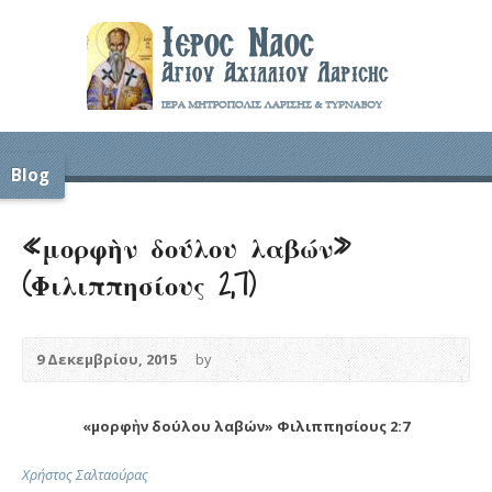
Blog
«μορφὴν δούλου λαβών»
(Φιλιππησίους 2,7)
9 Δεκεμβρίου, 2015
by
«μορφὴν δούλου λαβών» Φιλιππησίους 2:7
Χρήστος Σαλταούρας