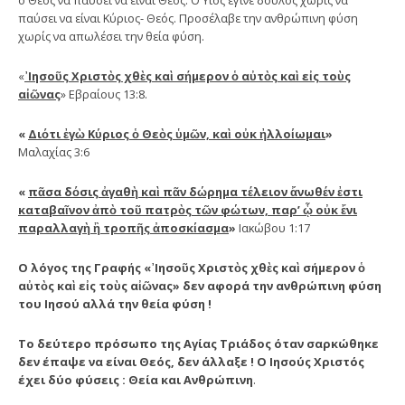
ο Θεός να παύσει να είναι Θεός. Ο Υιός έγινε δούλος χωρίς να
παύσει να είναι Κύριος- Θεός. Προσέλαβε την ανθρώπινη φύση
χωρίς να απωλέσει την θεία φύση.
«
᾿Ιησοῦς Χριστὸς χθὲς καὶ σήμερον ὁ αὐτὸς καὶ εἰς τοὺς
αἰῶνας
» Εβραίους 13:8.
«
Διότι ἐγὼ Κύριος ὁ Θεὸς ὑμῶν, καὶ οὐκ ἠλλοίωμαι
»
Μαλαχίας 3:6
«
πᾶσα δόσις ἀγαθὴ καὶ πᾶν δώρημα τέλειον ἄνωθέν ἐστι
καταβαῖνον ἀπὸ τοῦ πατρὸς τῶν φώτων, παρ’ ᾧ οὐκ ἔνι
παραλλαγὴ ἢ τροπῆς ἀποσκίασμα
»
Ιακώβου 1:17
Ο λόγος της Γραφής «᾿Ιησοῦς Χριστὸς χθὲς καὶ σήμερον ὁ
αὐτὸς καὶ εἰς τοὺς αἰῶνας» δεν αφορά την ανθρώπινη φύση
του Ιησού αλλά την θεία φύση !
Το δεύτερο πρόσωπο της Αγίας Τριάδος όταν σαρκώθηκε
δεν έπαψε να είναι Θεός, δεν άλλαξε ! Ο Ιησούς Χριστός
έχει δύο φύσεις : Θεία και Ανθρώπινη
.