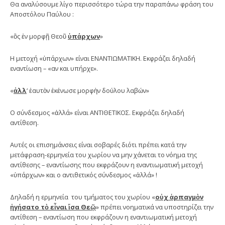
Θα αναλύσουμε λίγο περισσότερο τώρα την παραπάνω φράση του
Αποστόλου Παύλου :
«ὃς ἐν μορφῇ Θεοῦ
ὑπάρχων
»
Η μετοχή «ὑπάρχων» είναι ΕΝΑΝΤΙΩΜΑΤΙΚΗ. Εκφράζει δηλαδή
εναντίωση – «αν και υπήρχε».
«
ἀλλ
‘ ἑαυτὸν ἐκένωσε μορφὴν δούλου λαβών»
Ο σύνδεσμος «ἀλλά» είναι ΑΝΤΙΘΕΤΙΚΟΣ. Εκφράζει δηλαδή
αντίθεση.
Αυτές οι επισημάνσεις είναι σοβαρές διότι πρέπει κατά την
μετάφραση-ερμηνεία του χωρίου να μην χάνεται το νόημα της
αντίθεσης – εναντίωσης που εκφράζουν η εναντιωματική μετοχή
«ὑπάρχων» και ο αντιθετικός σύνδεσμος «ἀλλά» !
Δηλαδή η ερμηνεία του τμήματος του χωρίου «
οὐχ ἁρπαγμὸν
ἡγήσατο τὸ εἶναι ἴσα Θεῷ
» πρέπει νοηματικά να υποστηρίζει την
αντίθεση – εναντίωση που εκφράζουν η εναντιωματική μετοχή