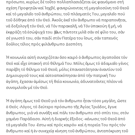
πρόσωπο, κυρίως δέ τοῦτο πολλαπλασιάζεται ὡς φαινόμενο στή
σχέση Προφητῶν καί Ἰαχβέ, φανερώνοντας τή μεγαλοσύνη τοῦ Θεοῦ
καί τό μεγαλεῖο τοῦ ἀνθρώπου, τοῦ πλάσματός Του, μεγαλεῖο πού
τοῦ δόθηκε ἀπό τόν Θεό. Ἀκοῦς ἐκεῖ τόν ἄνθρωπο νά παραπονῆται,
νά δοξολογῆ τόν Θεό, νά Τόν παρακαλῆ, νά Τόν ὑπακούη ἤ μή, νά
ἐκφράζη τά ἐσώψυχά του. Ὅμως πάντοτε μιλᾶ σάν σέ φίλο του, σάν
σέ γνωστό του, σάν παιδί στόν Πατέρα του ἴσως, σάν ταπεινός
δοῦλος τέλος πρός φιλάνθρωπο Δεσπότη.
Ἡ κοινωνία αὐτή συνεχιζόταν ὅσο καιρό ὁ ἄνθρωπος ἀγαποῦσε τόν
Θεό καί εἶχε ὑπακοή στό θέλημά Του. Μόλις ὅμως τό ἀδαμιαῖο γένος
παρέβη τό θέλημα τοῦ Θεοῦ, μόλις ἐπαναστάτησαν ἐναντίον τοῦ
Δημιουργοῦ τους καί αὐτοαπεκόπησαν ἀπό τήν πατρική Του
ἀγάπη, ἔχασαν ἀμέσως τή θεία κοινωνία, ἀδυνατοῦντες πλέον νά
συνομιλοῦν μέ τόν Θεό.
Ἡ ἀγάπη ὅμως τοῦ Θεοῦ γιά τόν ἄνθρωπο ἦταν τόσο μεγάλη, ὥστε
ὁ Θεός -Λόγος, τό δεύτερο πρόσωπο τῆς Ἁγίας Τριάδος, ἔγινε
ἄνθρωπος, γιά νά συνάξη καί πάλι τον ἄνθρωπο στό σπίτι του, στόν
χαμένο Παράδεισο. Αὐτή ἡ διαρκής ἔξοδος –κένωσις τοῦ Θεοῦ ἀπό
τά μεγαλεῖα Του -ἔστω καί πρός καιρόν- καί ἡ πορεία Του πρός τόν
ἄνθρωπο καί ἡ ἐν συνεχείᾳ κίνηση τοῦ ἀνθρώπου, ἀνταπόκριση τοῦ