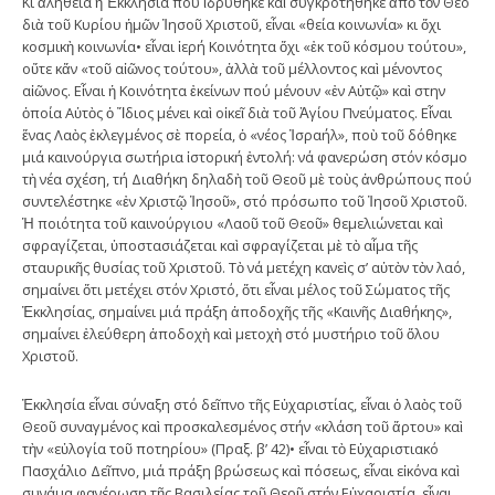
Κι ἀλήθεια ἡ Ἐκκλησία πού ἱδρύθηκε καὶ συγκροτήθηκε ἀπὸ τὸν Θεό
διὰ τοῦ Κυρίου ἡμῶν Ἰησοῦ Χριστοῦ, εἶναι «θεία κοινωνία» κι ὄχι
κοσμικὴ κοινωνία• εἶναι ἱερή Κοινότητα ὄχι «ἐκ τοῦ κόσμου τούτου»,
οὔτε κἄν «τοῦ αἰῶνος τούτου», ἀλλὰ τοῦ μέλλοντος καὶ μένοντος
αἰῶνος. Εἶναι ἡ Κοινότητα ἐκείνων πού μένουν «ἐν Αὐτῷ» καὶ στην
ὁποία Αὐτὸς ὁ Ἴδιος μένει καὶ οἰκεῖ διὰ τοῦ Ἁγίου Πνεύματος. Εἶναι
ἕνας Λαὸς ἐκλεγμένος σὲ πορεία, ὁ «νέος Ἰσραήλ», ποὺ τοῦ δόθηκε
μιά καινούργια σωτήρια ἱστορική ἐντολή: νά φανερώση στόν κόσμο
τὴ νέα σχέση, τή Διαθήκη δηλαδὴ τοῦ Θεοῦ μὲ τοὺς ἀνθρώπους πού
συντελέστηκε «ἐν Χριστῷ Ἰησοῦ», στό πρόσωπο τοῦ Ἰησοῦ Χριστοῦ.
Ἡ ποιότητα τοῦ καινούργιου «Λαοῦ τοῦ Θεοῦ» θεμελιώνεται καὶ
σφραγίζεται, ὑποστασιάζεται καὶ σφραγίζεται μὲ τὸ αἷμα τῆς
σταυρικῆς θυσίας τοῦ Χριστοῦ. Τὸ νά μετέχη κανεὶς σ’ αὐτὸν τὸν λαό,
σημαίνει ὅτι μετέχει στόν Χριστό, ὅτι εἶναι μέλος τοῦ Σώματος τῆς
Ἐκκλησίας, σημαίνει μιά πράξη ἀποδοχῆς τῆς «Καινῆς Διαθήκης»,
σημαίνει ἐλεύθερη ἀποδοχὴ καὶ μετοχὴ στό μυστήριο τοῦ ὅλου
Χριστοῦ.
Ἐκκλησία εἶναι σύναξη στό δεῖπνο τῆς Εὐχαριστίας, εἶναι ὁ λαὸς τοῦ
Θεοῦ συναγμένος καὶ προσκαλεσμένος στήν «κλάση τοῦ ἄρτου» καὶ
τὴν «εὐλογία τοῦ ποτηρίου» (Πραξ. β’ 42)• εἶναι τὸ Εὐχαριστιακό
Πασχάλιο Δεῖπνο, μιά πράξη βρώσεως καὶ πόσεως, εἶναι εἰκόνα καὶ
συνάμα φανέρωση τῆς Βασιλείας τοῦ Θεοῦ στήν Εὐχαριστία, εἶναι