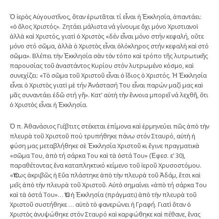
Ὁ ἱερὸς Αὐγουστῖνος, ὅταν ἐρωτᾶται τί εἶναι ἡ Ἐκκλησία, ἀπαντάει:
«ὁ ὅλος Χριστός». Ζητάει μάλιστα νά γίνουμε ὄχι μόνο Χριστιανοὶ
ἀλλὰ καὶ Χριστός, γιατὶ ὁ Χριστὸς «δέν εἶναι μόνο στήν κεφαλή, οὔτε
μόνο στό σῶμα, ἀλλὰ ὁ Χριστὸς εἶναι ὁλόκληρος στήν κεφαλὴ καὶ στό
σῶμα». Βλέπει τὴν Ἐκκλησία σὰν τὸν τόπο καὶ τρόπο τῆς λυτρωτικῆς
παρουσίας τοῦ ἀναστάντος Κυρίου στόν λυτρωμένο κόσμο, καὶ
συνεχίζει: «Τὸ σῶμα τοῦ Χριστοῦ εἶναι ὁ ἴδιος ὁ Χριστός. Ἡ Ἐκκλησία
εἶναι ὁ Χριστὸς γιατὶ μὲ τήν Ἀνάστασή Του εἶναι παρών μαζὶ μας καὶ
μᾶς συναντάει ἐδῶ στή γῆ». Κατ’ αὐτὴ τὴν ἔννοια μπορεῖ νά λεχθῆ, ὅτι
ὁ Χριστὸς εἶναι ἡ Ἐκκλησία.
Ὁ π. Ἀθανάσιος Γιέβτιτς στέκεται ἐπίμονα καὶ ἑρμηνεύει πῶς ἀπὸ τὴν
πλευρὰ τοῦ Χριστοῦ πού τρυπήθηκε πάνω στόν Σταυρό, αὐτὴ ἡ
φύση μας μεταβλήθηκε σὲ Ἐκκλησία Χριστοῦ κι ἔγινε πραγματικὰ
«σῶμα Του, ἀπὸ τή σάρκα Του καὶ τὰ ὀστά Του» (Ἐφεσ. ε’ 30),
παραθέτοντας ἕνα καταπληκτικό κείμενο τοῦ ἱεροῦ Χρυσοστόμου.
«Ὅπως ἀκριβῶς ἡ Εὔα πλάστηκε ἀπὸ τὴν πλευρὰ τοῦ Ἀδάμ, ἔτσι καὶ
μεῖς ἀπὸ τὴν πλευρὰ τοῦ Χριστοῦ. Αὐτὸ σημαίνει «ἀπὸ τή σάρκα Του
καὶ τὰ ὀστά Του»… Ὅτι ἡ Ἐκκλησία (πράγματι) ἀπὸ τὴν πλευρὰ τοῦ
Χριστοῦ συστήθηκε … αὐτὸ τὸ φανερώνει ἡ Γραφή. Γιατὶ ὅταν ὁ
Χριστὸς ἀνυψώθηκε στόν Σταυρό καὶ καρφώθηκε καὶ πέθανε, ἕνας