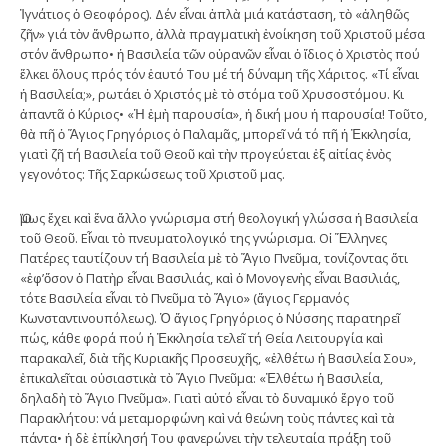
Ἰγνάτιος ὁ Θεοφόρος). Δέν εἶναι ἁπλὰ μιά κατάσταση, τὸ «ἀληθῶς
ζῆν» γιά τὸν ἄνθρωπο, ἀλλὰ πραγματικὴ ἐνοίκηση τοῦ Χριστοῦ μέσα
στόν ἄνθρωπο• ἡ Βασιλεία τῶν οὐρανῶν εἶναι ὁ ἴδιος ὁ Χριστὸς πού
ἕλκει ὅλους πρός τόν ἑαυτό Του μέ τή δύναμη τῆς Χάριτος. «Τί εἶναι
ἡ Βασιλεία;», ρωτάει ὁ Χριστός μὲ τὸ στόμα τοῦ Χρυσοστόμου. Κι
ἀπαντᾶ ὁ Κύριος• «Ἡ ἐμὴ παρουσία», ἡ δική μου ἡ παρουσία! Τοῦτο,
θὰ πῆ ὁ Ἅγιος Γρηγόριος ὁ Παλαμᾶς, μπορεῖ νά τό πῆ ἡ Ἐκκλησία,
γιατὶ ζῆ τή Βασιλεία τοῦ Θεοῦ καὶ τὴν προγεύεται ἐξ αἰτίας ἑνὸς
γεγονότος: Τῆς Σαρκώσεως τοῦ Χριστοῦ μας.
Ὅμως ἔχει καὶ ἕνα ἄλλο γνώρισμα στή θεολογική γλώσσα ἡ Βασιλεία
τοῦ Θεοῦ. Εἶναι τὸ πνευματολογικό της γνώρισμα. Οἱ Ἕλληνες
Πατέρες ταυτίζουν τή Βασιλεία μὲ τὸ Ἅγιο Πνεῦμα, τονίζοντας ὅτι
«ἐφ’ὅσον ὁ Πατὴρ εἶναι Βασιλιάς, καὶ ὁ Μονογενὴς εἶναι Βασιλιάς,
τότε Βασιλεία εἶναι τὸ Πνεῦμα τὸ Ἅγιο» (ἅγιος Γερμανός
Κωνσταντινουπόλεως). Ὁ ἅγιος Γρηγόριος ὁ Νύσσης παρατηρεῖ
πώς, κάθε φορά πού ἡ Ἐκκλησία τελεῖ τή Θεία Λειτουργία καὶ
παρακαλεῖ, διὰ τῆς Κυριακῆς Προσευχῆς, «ἐλθέτω ἡ Βασιλεία Σου»,
ἐπικαλεῖται οὐσιαστικὰ τὸ Ἅγιο Πνεῦμα: «Ἐλθέτω ἡ Βασιλεία,
δηλαδὴ τὸ Ἅγιο Πνεῦμα». Γιατὶ αὐτό εἶναι τὸ δυναμικό ἔργο τοῦ
Παρακλήτου: νά μεταμορφώνη καὶ νά θεώνη τοὺς πάντες καὶ τὰ
πάντα• ἡ δὲ ἐπίκλησή Του φανερώνει τὴν τελευταία πράξη τοῦ