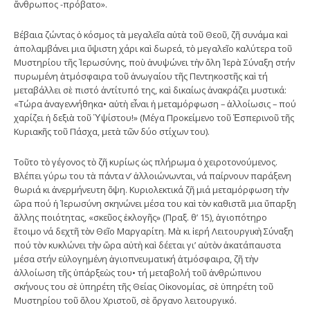
ἄνθρωπος -πρόβατο».
Βέβαια ζώντας ὁ κόσμος τὰ μεγαλεῖα αὐτὰ τοῦ Θεοῦ, ζῆ συνάμα καὶ
ἀπολαμβάνει μια ὕψιστη χάρι καὶ δωρεά, τὸ μεγαλεῖο καλύτερα τοῦ
Μυστηρίου τῆς Ἱερωσύνης, ποὺ ἀνυψώνει τὴν ὅλη Ἱερὰ Σύναξη στήν
πυρωμένη ἀτμόσφαιρα τοῦ ἀνωγαίου τῆς Πεντηκοστῆς καὶ τή
μεταβάλλει σὲ πιστό ἀντίτυπό της, καὶ δικαίως ἀνακράζει μυστικά:
«Τώρα ἀναγεννήθηκα• αὐτὴ εἶναι ἡ μεταμόρφωση – ἀλλοίωσις – πού
χαρίζει ἡ δεξιὰ τοῦ Ὑψίστου!» (Μέγα Προκείμενο τοῦ Ἑσπερινοῦ τῆς
Κυριακῆς τοῦ Πάσχα, μετὰ τῶν δύο στίχων του).
Τοῦτο τὸ γέγονος τὸ ζῆ κυρίως ὡς πλήρωμα ὁ χειροτονούμενος.
Βλέπει γύρω του τὰ πάντα ν’ ἀλλοιώνωνται, νά παίρνουν παράξενη
θωριά κι ἀνερμήνευτη ὄψη. Κυριολεκτικά ζῆ μιά μεταμόρφωση τὴν
ὥρα πού ἡ Ἱερωσύνη σκηνώνει μέσα του καὶ τὸν καθιστᾶ μια ὕπαρξη
ἄλλης ποιότητας, «σκεῦος ἐκλογῆς» (Πραξ. θ’ 15), ἁγιοπότηρο
ἕτοιμο νά δεχτῆ τὸν Θεῖο Μαργαρίτη. Μὰ κι ἱερή Λειτουργικὴ Σύναξη
πού τὸν κυκλώνει τὴν ὥρα αὐτὴ καὶ δέεται γι’ αὐτὸν ἀκατάπαυστα
μέσα στήν εὐλογημένη ἁγιοπνευματική ἀτμόσφαιρα, ζῆ τὴν
ἀλλοίωση τῆς ὑπάρξεὼς του• τή μεταβολή τοῦ ἀνθρώπινου
σκήνους του σὲ ὑπηρέτη τῆς Θείας Οἰκονομίας, σὲ ὑπηρέτη τοῦ
Μυστηρίου τοῦ ὅλου Χριστοῦ, σὲ ὄργανο λειτουργικό.