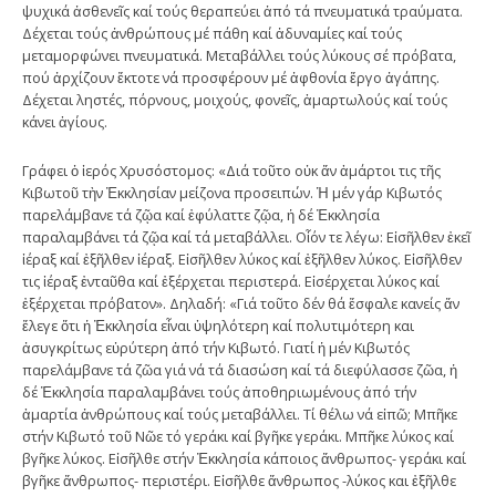
ψυχικά ἀσθενεῖς καί τούς θεραπεύει ἀπό τά πνευματικά τραύματα.
Δέχεται τούς ἀνθρώπους μέ πάθη καί ἀδυναμίες καί τούς
μεταμορφώνει πνευματικά. Μεταβάλλει τούς λύκους σέ πρόβατα,
πού ἀρχίζουν ἔκτοτε νά προσφέρουν μέ ἀφθονία ἔργο ἀγάπης.
Δέχεται ληστές, πόρνους, μοιχούς, φονεῖς, ἁμαρτωλούς καί τούς
κάνει ἁγίους.
Γράφει ὁ ἱερός Χρυσόστομος: «Διά τοῦτο οὐκ ἄν ἁμάρτοι τις τῆς
Κιβωτοῦ τὴν Ἐκκλησίαν μείζονα προσειπών. Ἡ μέν γάρ Κιβωτός
παρελάμβανε τά ζῷα καί ἐφύλαττε ζῷα, ἡ δέ Ἐκκλησία
παραλαμβάνει τά ζῷα καί τά μεταβάλλει. Οἷόν τε λέγω: Εἰσῆλθεν ἐκεῖ
ἱέραξ καί ἐξῆλθεν ἱέραξ. Εἰσῆλθεν λύκος καί ἐξῆλθεν λύκος. Εἰσῆλθεν
τις ἱέραξ ἐνταῦθα καί ἐξέρχεται περιστερά. Εἰσέρχεται λύκος καί
ἐξέρχεται πρόβατον». Δηλαδή: «Γιά τοῦτο δέν θά ἔσφαλε κανείς ἄν
ἔλεγε ὅτι ἡ Ἐκκλησία εἶναι ὑψηλότερη καί πολυτιμότερη και
ἀσυγκρίτως εὐρύτερη ἀπό τήν Κιβωτό. Γιατί ἡ μέν Κιβωτός
παρελάμβανε τά ζῶα γιά νά τά διασώση καί τά διεφύλασσε ζῶα, ἡ
δέ Ἐκκλησία παραλαμβάνει τούς ἀποθηριωμένους ἀπό τήν
ἁμαρτία ἀνθρώπους καί τούς μεταβάλλει. Τί θέλω νά εἰπῶ; Μπῆκε
στήν Κιβωτό τοῦ Νῶε τό γεράκι καί βγῆκε γεράκι. Μπῆκε λύκος καί
βγῆκε λύκος. Εἰσῆλθε στήν Ἐκκλησία κάποιος ἄνθρωπος- γεράκι καί
βγῆκε ἄνθρωπος- περιστέρι. Εἰσῆλθε ἄνθρωπος -λύκος και ἐξῆλθε