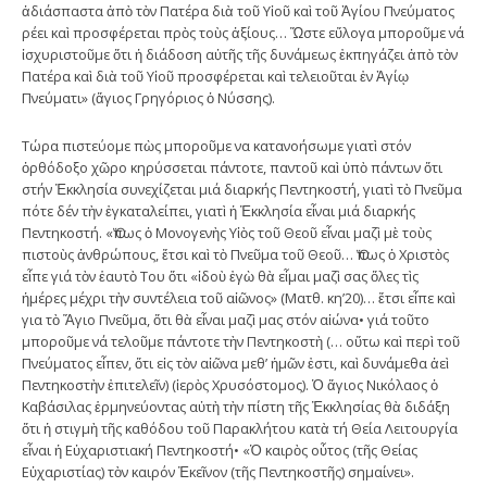
ἀδιάσπαστα ἀπὸ τὸν Πατέρα διὰ τοῦ Υἱοῦ καὶ τοῦ Ἁγίου Πνεύματος
ρέει καὶ προσφέρεται πρὸς τοὺς ἀξίους… Ὥστε εὔλογα μποροῦμε νά
ἰσχυριστοῦμε ὅτι ἡ διάδοση αὐτῆς τῆς δυνάμεως ἐκπηγάζει ἀπὸ τὸν
Πατέρα καὶ διὰ τοῦ Υἱοῦ προσφέρεται καὶ τελειοῦται ἐν Ἁγίῳ
Πνεύματι» (ἅγιος Γρηγόριος ὁ Νύσσης).
Τώρα πιστεύομε πὼς μποροῦμε να κατανοήσωμε γιατὶ στόν
ὀρθόδοξο χῶρο κηρύσσεται πάντοτε, παντοῦ καὶ ὑπὸ πάντων ὅτι
στήν Ἐκκλησία συνεχίζεται μιά διαρκής Πεντηκοστή, γιατὶ τὸ Πνεῦμα
πότε δέν τὴν ἐγκαταλείπει, γιατὶ ἡ Ἐκκλησία εἶναι μιά διαρκής
Πεντηκοστή. «Ὅπως ὁ Μονογενὴς Υἱὸς τοῦ Θεοῦ εἶναι μαζὶ μὲ τοὺς
πιστοὺς ἀνθρώπους, ἔτσι καὶ τὸ Πνεῦμα τοῦ Θεοῦ… Ὅπως ὁ Χριστὸς
εἶπε γιά τὸν ἑαυτὸ Του ὅτι «ἰδοὺ ἐγὼ θὰ εἶμαι μαζὶ σας ὅλες τὶς
ἡμέρες μέχρι τὴν συντέλεια τοῦ αἰῶνος» (Ματθ. κη’20)… ἔτσι εἶπε καὶ
για τὸ Ἅγιο Πνεῦμα, ὅτι θὰ εἶναι μαζὶ μας στόν αἰώνα• γιά τοῦτο
μποροῦμε νά τελοῦμε πάντοτε τὴν Πεντηκοστὴ (… οὕτω καὶ περὶ τοῦ
Πνεύματος εἶπεν, ὅτι εἰς τὸν αἰῶνα μεθ’ ἡμῶν ἐστι, καὶ δυνάμεθα ἀεὶ
Πεντηκοστὴν ἐπιτελεῖν) (ἱερὸς Χρυσόστομος). Ὁ ἅγιος Νικόλαος ὁ
Καβάσιλας ἑρμηνεύοντας αὐτὴ τὴν πίστη τῆς Ἐκκλησίας θὰ διδάξη
ὅτι ἡ στιγμὴ τῆς καθόδου τοῦ Παρακλήτου κατὰ τή Θεία Λειτουργία
εἶναι ἡ Εὐχαριστιακή Πεντηκοστή• «Ὁ καιρὸς οὗτος (τῆς Θείας
Εὐχαριστίας) τὸν καιρόν Ἐκεῖνον (τῆς Πεντηκοστῆς) σημαίνει».