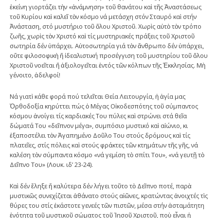
ἐκείνη γιορτάζει τὴν «ἀνάμνηση» τοῦ θανάτου καὶ τῆς Ἀναστάσεως
τοῦ Κυρίου καὶ καλεῖ τὸν κόσμο νά μετάσχη στόν Σταυρό καὶ στήν
Ἀνάσταση, στό μυστήριο τοῦ ὅλου Χριστοῦ. Χωρὶς αὐτὸ τὸν τρόπο
ζωῆς, χωρὶς τὸν Χριστό καὶ τίς μυστηριακές πράξεις τοῦ Χριστοῦ
σωτηρία δέν ὑπάρχει. Αὐτοσωτηρία γιά τὸν ἄνθρωπο δέν ὑπάρχει,
οὔτε φιλοσοφικὴ ἤ ἰδεαλιστική προσέγγιση τοῦ μυστηρίου τοῦ ὅλου
Χριστοῦ νοεῖται ἤ ἀξιολογεῖται ἐντός τῶν κόλπων τῆς Ἐκκλησίας. Μὴ
γένοιτο, ἀδελφοί!
Νά γιατὶ κάθε φορά πού τελεῖται Θεία Λειτουργία, ἡ ἁγία μας
Ὀρθοδοξία κηρύττει πώς ὁ Μέγας Οἰκοδεσπότης τοῦ σύμπαντος
κόσμου ἀνοίγει τίς καρδιακές Του πύλες καὶ στρώνει στά θεῖα
δώματά Του «δεῖπνον μέγα», συμπόσιο μυστικό καὶ αἰώνιο, κι
ἐξαποστέλει τὸν Ἀγαπημένο Δοῦλο Του στούς δρόμους καὶ τίς
πλατεῖες, στίς πόλεις καὶ στούς φράκτες τῶν κτημάτων τῆς γῆς, νά
καλέση τὸν σύμπαντα κόσμο «νά γεμίση τὸ σπίτι Του», «νά γευτῇ τὸ
Δεῖπνο Του» (Λουκ. ιδ’ 23-24).
Καὶ δέν ἔληξε ἤ καλύτερα δέν λήγει τοῦτο τὸ Δεῖπνο ποτέ, παρὰ
μυστικῶς συνεχίζεται ἀθάνατο στούς αἰῶνες, κρατώντας ἀνοιχτές τὶς
θύρες του στίς ἑκάστοτε γενεές τῶν πιστῶν, μέσα στήν ἀσταμάτητη
ἑνότητα τοῦ μυστικοῦ σώματος τοῦ Ἰησοῦ Χριστοῦ, ποὺ εἶναι ἡ