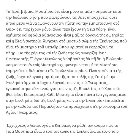
Τὰ Ἱερά, βέβαια, Μυστήρια δέν εἶναι μόνο σημεῖα – σημάδια- κατὰ
τὴν Ἰωάννειο ρήση, ποὺ φανερώνουν τὶς θεῖες ὑποσχέσεις, οὔτε
ἁπλὰ μέσα γιά νά ζωογονοῦν τὴν πίστη καὶ τὴν ἐμπιστοσύνη στό
Θεῖο• δέν παρέχουν μόνο, ἀλλὰ περιέχουν τή Θεία Χάρη• εἶναι
ὀχήματα καὶ ἐφόδια ἀθανασίας• εἶναι μαζὶ τὰ ὄργανα τῆς σωτηρίας
καὶ ἡ ἴδια ἡ σωτηρία. Ἀνήκουν στό μυστικό σῶμα τῆς Ἐκκλησίας, ποὺ
εἶναι τὸ μυστήριο τοῦ Θεανθρώπου Χριστοῦ κι ἐκφράζουν τὸ
πλήρωμα τῆς χάριτος καὶ τῆς ζωῆς της ὡς συνεχιζομένης
Πεντηκοστῆς. Ὁ ἅγιος Νικόλαος ὁ Καβάσιλας θὰ πῆ ὅτι ἡ Ἐκκλησία
«σημαίνεται ἐν τοῖς Μυστηρίοις», φανερώνεται μὲ τὰ Μυστήρια,
ἑρμηνεύεται διὰ μέσου τῶν Ἱερῶν Μυστηρίων. Εἶναι γεγόνοτα τῆς
ζωῆς, ἐσχατολογικά μαρτύρια τῆς ἀποστολῆς της. Γιατὶ μὲ τὴν
Ἐκκλησία ἄρχισε ὁ ἐσχατολογικός αἰώνας τοῦ Πνεύματος,
ἐγκαινιάστηκε «ὁ καινούργιος αἰώνας τῆς Βασιλείας τοῦ Χριστοῦ»
(Εὐσέβιος Καισαρείας). Κάθε Μυστήριο εἶναι πάντα ἕνα γεγονὸς μέσα
στὴν Ἐκκλησία, διὰ τῆς Ἐκκλησίας καὶ γιά τὴν Ἐκκλησία• ἐπιτελεῖται
μὲ τὴν καθοδο τοῦ Παρακλήτου καὶ προέρχεται ἀπ’τὴν οἰκονομία τοῦ
Ἁγίου Πνεύματος.
Ἔχει χρέος ὁ Λειτουργός, ὁ Κληρικός νά μάθη τὸν κόσμο πὼς τὰ
Ἱερά Μυστήρια εἶναι ὁ τρόπος ζωῆς τῆς Ἐκκλησίας, μὲ τὸν ὁποῖο