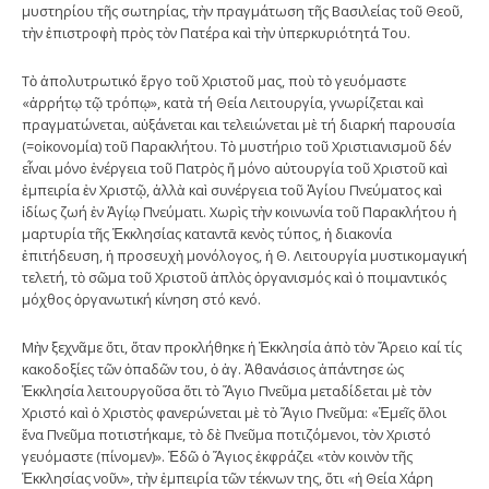
μυστηρίου τῆς σωτηρίας, τὴν πραγμάτωση τῆς Βασιλείας τοῦ Θεοῦ,
τὴν ἐπιστροφὴ πρὸς τὸν Πατέρα καὶ τὴν ὑπερκυριότητά Του.
Τὸ ἀπολυτρωτικό ἔργο τοῦ Χριστοῦ μας, ποὺ τὸ γευόμαστε
«ἀρρήτῳ τῷ τρόπῳ», κατὰ τή Θεία Λειτουργία, γνωρίζεται καὶ
πραγματώνεται, αὐξάνεται και τελειώνεται μὲ τή διαρκή παρουσία
(=οἰκονομία) τοῦ Παρακλήτου. Τὸ μυστήριο τοῦ Χριστιανισμοῦ δέν
εἶναι μόνο ἐνέργεια τοῦ Πατρὸς ἤ μόνο αὐτουργία τοῦ Χριστοῦ καὶ
ἐμπειρία ἐν Χριστῷ, ἀλλὰ καὶ συνέργεια τοῦ Ἁγίου Πνεύματος καὶ
ἰδίως ζωή ἐν Ἁγίῳ Πνεύματι. Χωρὶς τὴν κοινωνία τοῦ Παρακλήτου ἡ
μαρτυρία τῆς Ἐκκλησίας καταντᾱ κενὸς τύπος, ἡ διακονία
ἐπιτήδευση, ἡ προσευχὴ μονόλογος, ἡ Θ. Λειτουργία μυστικομαγική
τελετή, τὸ σῶμα τοῦ Χριστοῦ ἁπλὸς ὀργανισμός καὶ ὁ ποιμαντικός
μόχθος ὀργανωτική κίνηση στό κενό.
Μὴν ξεχνᾶμε ὅτι, ὅταν προκλήθηκε ἡ Ἐκκλησία ἀπὸ τὸν Ἄρειο καί τίς
κακοδοξίες τῶν ὀπαδῶν του, ὁ ἁγ. Ἀθανάσιος ἀπάντησε ὡς
Ἐκκλησία λειτουργοῦσα ὅτι τὸ Ἅγιο Πνεῦμα μεταδίδεται μὲ τὸν
Χριστό καὶ ὁ Χριστὸς φανερώνεται μὲ τὸ Ἅγιο Πνεῦμα: «Ἐμεῖς ὅλοι
ἕνα Πνεῦμα ποτιστήκαμε, τὸ δὲ Πνεῦμα ποτιζόμενοι, τὸν Χριστό
γευόμαστε (πίνομεν)». Ἐδῶ ὁ Ἅγιος ἐκφράζει «τὸν κοινὸν τῆς
Ἐκκλησίας νοῦν», τὴν ἐμπειρία τῶν τέκνων της, ὅτι «ἡ Θεία Χάρη