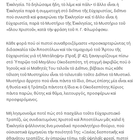
Ἐκκλησία. Τὸ δηλώσαμε ἤδη, τὸ λέμε καὶ πάλι• τὶ ἄλλο εἶναι ἡ
Ἐκκλησία παρὰ ἡ συμμετοχὴ στό δεῖπνο τῆς Εὐχαριστίας, δεῖπνο
ποὺ συνιστᾶ καὶ φανερώνει τὴν Ἐκκλησία• καί τὶ ἄλλο εἶναι ἡ
Εὐχαριστία, παρὰ τὸ Μυστήριο τῆς Ἐκκλησίας, τὸ Μυστήριο τοῦ
«ὅλου Χριστοῦ», κατὰ τὴν φράση τοῦ π. Γ. Φλωρόφσκυ.
Κάθε φορά πού οἱ πιστοὶ συναθροιζόμαστε «προσκαρτερώντας τή
διδασκαλία τῶν Ἀποστόλων καὶ τὸν τεμαχισμό τοῦ Ἄρτου τῆς
Εὐχαριστίας γιά τή Μετάληψη» (Πραξ. β’ 42), ξαναγυρίζουμε πίσω
στό Ὑπερῷο τοῦ Μεγάλου Οἰκοδεσπότη, τή στιγμή ἀκριβῶς πού ὁ
Ἰησοῦς καὶ οἱ Μαθητές Του τελοῦν τὸ Δεῖπνο, βέβαιοι πώς κάθε
τέλεση τοῦ Μυστηρίου εἶναι τὸ τελευταῖο τοῦτο Δεῖπνο τὸ Μυστικό.
Μυστήριο ἄρρητο ποὺ εἶναι πάντα τὸ ἴδιο, ὅπως ἐπίσης μία εἶναι καὶ
ἡ θυσία καὶ ἡ Τράπεζα πάντοτε ἡ ἴδια κι ὁ Οἰκοδεσπότης Κύριος
πάντα παρών, θύτης καὶ θῦμα, λειτουργός, προσφέρων καὶ
προσφερόμενος.
Μὴ λησμονοῦμε ποτέ πώς στό πασχάλιο τοῦτο Εὐχαριστιακό
Τραπέζι, ὡς συνδαιτυμόνες Χριστοῦ καὶ Ἀποστόλων μᾶς καλεῖ ἡ
Ἐκκλησία ψάλλοντας ἕνα μοναδικό προσκλητήριο-θούριο, ποὺ
οὐσιαστικὰ ἑρμηνεύει τὴν ποιότητά Της: «Ξενίας δεσποτικῆς καὶ
ἀθανάτου τραπέζης, ἐν ὑπερῴῳ τόπῳ, ταῖς ὑψηλαῖς φρεσί, πιστοὶ