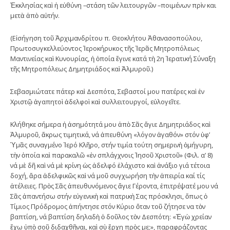
Ἐκκλησίας καὶ ἡ εὐθύνη –στάση τῶν λειτουργῶν –ποιμένων πρὶν και
μετὰ ἀπὸ αὐτήν.
(Εἰσήγηση τοῦ Ἀρχιμανδρίτου π. Θεοκλήτου Ἀθανασοπούλου,
Πρωτοσυγκελλεύοντος Ἱεροκήρυκος τῆς Ἱερᾶς Μητροπόλεως
Μαντινείας καὶ Κυνουρίας, ἡ ὁποία ἔγινε κατά τὴ 2η Ἱερατική Σύναξη
τῆς Μητροπόλεως Δημητριάδος καὶ Ἁλμυροῦ.)
Σεβασμιώτατε πάτερ καὶ Δεσπότα, Σεβαστοί μου πατέρες καὶ ἐν
Χριστῷ ἀγαπητοὶ ἀδελφοὶ καὶ συλλειτουργοί, εὐλογεῖτε.
Κλήθηκε σήμερα ἡ ἀσημότητά μου ἀπὸ Σᾶς ἅγιε Δημητριάδος καὶ
Ἁλμυροῦ, ἄκρως τιμητικά, νά ἀπευθύνη «λόγον ἀγαθόν» στόν ὑφ’
Ὑμᾶς συναγμένο Ἱερό Κλῆρο, στήν τιμία τούτη σημερινὴ ὁμήγυρη,
τὴν ὁποία καὶ παρακαλῶ «ἐν σπλάγχνοις Ἰησοῦ Χριστοῦ» (Φιλ. α’ 8)
νά μὲ δῆ καὶ νά μὲ κρίνη ὡς ἀδελφό ἐλάχιστο καὶ ἀνάξιο γιά τέτοια
δοχή, ἄρα ἀδελφικῶς καὶ νά μοῦ συγχωρήση τὴν ἀπειρία καί τίς
ἀτέλειες. Πρὸς Σᾶς ἀπευθυνόμενος ἅγιε Γέροντα, ἐπιτρέψατέ μου νά
Σᾶς ἀπαντήσω στήν εὐγενικὴ καὶ πατρικὴ Σας πρόσκλησι, ὅπως ὁ
Τίμιος Πρόδρομος ἀπήντησε στόν Κύριο ὅταν τοῦ ζήτησε να τὸν
βαπτίση, νά βαπτίση δηλαδὴ ὁ δοῦλος τὸν Δεσπότη: «Ἐγὼ χρείαν
ἔχω ὑπὸ σοῦ διδαχθῆναι, καὶ σὺ ἔρχη πρὸς με;», παραφράζοντας