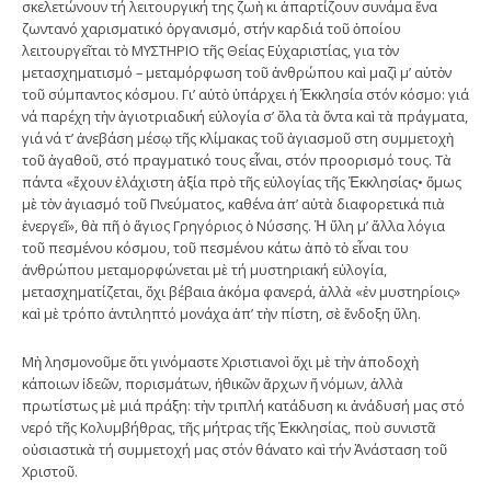
σκελετώνουν τή λειτουργική της ζωὴ κι ἀπαρτίζουν συνάμα ἕνα
ζωντανό χαρισματικό ὀργανισμό, στήν καρδιά τοῦ ὁποίου
λειτουργεῖται τὸ ΜΥΣΤΗΡΙΟ τῆς Θείας Εὐχαριστίας, για τὸν
μετασχηματισμό – μεταμόρφωση τοῦ ἀνθρώπου καὶ μαζὶ μ’ αὐτὸν
τοῦ σύμπαντος κόσμου. Γι’ αὐτὸ ὑπάρχει ἡ Ἐκκλησία στόν κόσμο: γιά
νά παρέχη τὴν ἁγιοτριαδική εὐλογία σ’ ὅλα τὰ ὄντα καὶ τὰ πράγματα,
γιά νά τ’ ἀνεβάση μέσῳ τῆς κλίμακας τοῦ ἁγιασμοῦ στη συμμετοχὴ
τοῦ ἀγαθοῦ, στό πραγματικό τους εἶναι, στόν προορισμό τους. Τὰ
πάντα «ἔχουν ἐλάχιστη ἀξία πρὸ τῆς εὐλογίας τῆς Ἐκκλησίας• ὅμως
μὲ τὸν ἁγιασμό τοῦ Πνεύματος, καθένα ἀπ’ αὐτὰ διαφορετικά πιὰ
ἐνεργεῖ», θὰ πῆ ὁ ἅγιος Γρηγόριος ὁ Νύσσης. Ἡ ὕλη μ’ ἄλλα λόγια
τοῦ πεσμένου κόσμου, τοῦ πεσμένου κάτω ἀπὸ τὸ εἶναι του
ἀνθρώπου μεταμορφώνεται μὲ τή μυστηριακή εὐλογία,
μετασχηματίζεται, ὄχι βέβαια ἀκόμα φανερά, ἀλλὰ «ἐν μυστηρίοις»
καὶ μὲ τρόπο ἀντιληπτό μονάχα ἀπ’ τὴν πίστη, σὲ ἔνδοξη ὕλη.
Μὴ λησμονοῦμε ὅτι γινόμαστε Χριστιανοὶ ὄχι μὲ τὴν ἀποδοχὴ
κάποιων ἰδεῶν, πορισμάτων, ἠθικῶν ἄρχων ἤ νόμων, ἀλλὰ
πρωτίστως μὲ μιά πράξη: τὴν τριπλή κατάδυση κι ἀνάδυσή μας στό
νερό τῆς Κολυμβήθρας, τῆς μήτρας τῆς Ἐκκλησίας, ποὺ συνιστᾶ
οὐσιαστικὰ τή συμμετοχή μας στόν θάνατο καὶ τήν Ἀνάσταση τοῦ
Χριστοῦ.