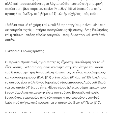
ἀλλὰ καὶ προσαρμόζοντας τὰ λόγια τοῦ Βαπτιστοῦ στή σημερινὴ
περίσταση. Ὅμως «πρέπον ἐστὶν» (Ματθ. γ’ 15) νά ὑπακούσω στήν
ἀγάπη Σας, ἀνέβην στό βῆμα καὶ ζητῶ τὴν εὐχὴ Σας πρὸς τοῦτο.
Τὸ θέμα πού μὲ τή χάρη τοῦ Θεοῦ θὰ προσεγγίσωμε εἶναι: «Ἡ Θεία
Λειτουργία ὡς τὸ μυστήριο φανερώσεως τῆς συναγμένης Ἐκκλησίας
καὶ ἡ εὐθύνη –στάση τῶν λειτουργῶν – ποιμένων πρὶν καὶ μετὰ ἀπὸ
αὐτήν».
Ἐκκλησία: Ὁ ὅλος Χριστὸς
Οἱ πρῶτοι Χριστιανοί, ἅγιοι πατέρες, εἶχαν τὴν συνείδηση ὅτι τὸ νά
εἶναι κανεὶς Ἐκκλησία σημαίνει νά ἀνήκη στήν κοινότητα τοῦ Λαοῦ
τοῦ Θεοῦ, στήν Ἱερή Ἀποστολικὴ Κοινότητα, νά εἶναι «ἐρριζωμένος»
καὶ «οἰκοδομημένος» (Κολ. β’ 7) σ’ ἕνα σῶμα (Ἀ’ Κορ. ια’ 13). Ἐκκλησία
γι’ αὐτοὺς εἶναι ὁ ἀληθινὸς Ἰσραήλ, ὁ νέος ἐπιούσιος Λαὸς τοῦ Θεοῦ,
γιά τὸν ὁποῖο ὁ Πέτρος εἶπε: «Εἶστε γένος ἐκλεκτό, σῶμα ἱερέων πού
ἔχουν βασιλικὴ καταγωγή• εἶστε συγχρόνως βασιλεῖς καὶ ἱερεῖς,
ἔθνος ἅγιο, χωρισμένο ἀπὸ τὸν κόσμο κι ἀφιερωμένο στόν Θεό,
λαός πού ἀνήκει κατὰ κυριότητα σ’ αὐτὸν τὸν Θεό» (Α’ Πετρ. β’ 9).