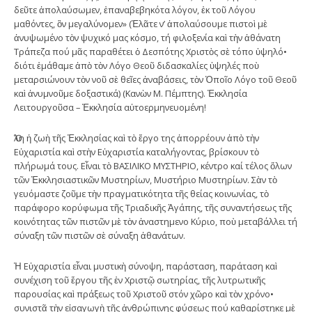
δεῦτε ἀπολαύσωμεν, ἐπαναβεβηκότα λόγον, ἐκ τοῦ Λόγου
μαθόντες, ὃν μεγαλύνομεν» (Ἐλᾶτε ν’ ἀπολαύσουμε πιστοὶ μὲ
ἀνυψωμένο τὸν ψυχικό μας κόσμο, τή φιλοξενία καὶ τὴν ἀθάνατη
Τράπεζα πού μᾶς παραθέτει ὁ Δεσπότης Χριστὸς σὲ τόπο ὑψηλό•
διότι ἐμάθαμε ἀπὸ τὸν Λόγο Θεοῦ διδασκαλίες ὑψηλές ποὺ
μεταρσιώνουν τὸν νοῦ σὲ θεῖες ἀναβάσεις, τὸν Ὁποῖο Λόγο τοῦ Θεοῦ
καὶ ἀνυμνοῦμε δοξαστικά) (Κανὼν Μ. Πέμπτης). Ἐκκλησία
Λειτουργοῦσα – Ἐκκλησία αὐτοερμηνευομένη!
Ὅλη ἡ ζωὴ τῆς Ἐκκλησίας καὶ τὸ ἔργο της ἀπορρέουν ἀπὸ τὴν
Εὐχαριστία καὶ στὴν Εὐχαριστία καταλήγοντας, βρίσκουν τὸ
πλήρωμά τους. Εἶναι τὸ ΒΑΣΙΛΙΚΟ ΜΥΣΤΗΡΙΟ, κέντρο καί τέλος ὅλων
τῶν Ἐκκλησιαστικῶν Μυστηρίων, Μυστήριο Μυστηρίων. Σὰν τὸ
γευόμαστε ζοῦμε τὴν πραγματικότητα τῆς θείας κοινωνίας, τὸ
παράφορο κορύφωμα τῆς Τριαδικῆς Ἀγάπης, τῆς συναντήσεως τῆς
κοινότητας τῶν πιστῶν μὲ τὸν ἀναστημενο Κύριο, ποὺ μεταβάλλει τή
σύναξη τῶν πιστῶν σὲ σύναξη ἀθανάτων.
Ἡ Εὐχαριστία εἶναι μυστικὴ σύνοψη, παράσταση, παράταση καὶ
συνέχιση τοῦ ἔργου τῆς ἐν Χριστῷ σωτηρίας, τῆς λυτρωτικῆς
παρουσίας καὶ πράξεως τοῦ Χριστοῦ στόν χῶρο καὶ τὸν χρόνο•
συνιστᾶ τὴν εἰσαγωγὴ τῆς ἀνθρώπινης φύσεως πού καθαρίστηκε μὲ