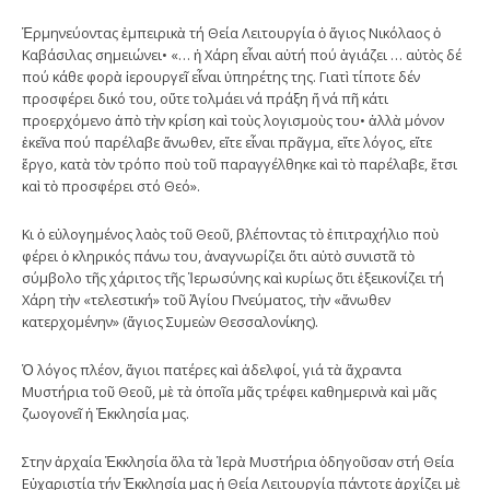
Ἑρμηνεύοντας ἐμπειρικὰ τή Θεία Λειτουργία ὁ ἅγιος Νικόλαος ὁ
Καβάσιλας σημειώνει• «… ἡ Χάρη εἶναι αὐτή πού ἁγιάζει … αὐτὸς δέ
πού κάθε φορὰ ἱερουργεῖ εἶναι ὑπηρέτης της. Γιατὶ τίποτε δέν
προσφέρει δικό του, οὔτε τολμάει νά πράξη ἤ νά πῆ κάτι
προερχόμενο ἀπὸ τὴν κρίση καὶ τοὺς λογισμοὺς του• ἀλλὰ μόνον
ἐκεῖνα πού παρέλαβε ἄνωθεν, εἴτε εἶναι πρᾶγμα, εἴτε λόγος, εἴτε
ἔργο, κατὰ τὸν τρόπο ποὺ τοῦ παραγγέλθηκε καὶ τὸ παρέλαβε, ἔτσι
καὶ τὸ προσφέρει στό Θεό».
Κι ὁ εὐλογημένος λαὸς τοῦ Θεοῦ, βλέποντας τὸ ἐπιτραχήλιο ποὺ
φέρει ὁ κληρικός πάνω του, ἀναγνωρίζει ὅτι αὐτὸ συνιστᾶ τὸ
σύμβολο τῆς χάριτος τῆς Ἱερωσύνης καὶ κυρίως ὅτι ἐξεικονίζει τή
Χάρη τὴν «τελεστική» τοῦ Ἁγίου Πνεύματος, τὴν «ἄνωθεν
κατερχομένην» (ἅγιος Συμεὼν Θεσσαλονίκης).
Ὁ λόγος πλέον, ἅγιοι πατέρες καὶ ἀδελφοί, γιά τὰ ἄχραντα
Μυστήρια τοῦ Θεοῦ, μὲ τὰ ὁποῖα μᾶς τρέφει καθημερινὰ καὶ μᾶς
ζωογονεῖ ἡ Ἐκκλησία μας.
Στην ἀρχαία Ἐκκλησία ὅλα τὰ Ἱερὰ Μυστήρια ὁδηγοῦσαν στή Θεία
Εὐχαριστία τήν Ἐκκλησία μας ἡ Θεία Λειτουργία πάντοτε ἀρχίζει μὲ