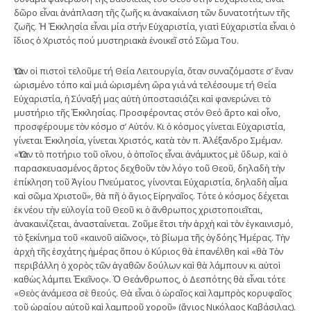
δῶρο εἶναι ἀνάπλαση τῆς ζωῆς κι ἀνακαίνιση τῶν δυνατοτήτων τῆς
ζωῆς. Ἡ Ἐκκλησία εἶναι μία στήν Εὐχαριστία, γιατὶ Εὐχαριστία εἶναι ὁ
ἴδιος ὁ Χριστός πού μυστηριακὰ ἐνοικεῖ στό Σῶμα Του.
Ὅταν οἱ πιστοὶ τελοῦμε τή Θεία Λειτουργία, ὅταν συναζόμαστε σ’ ἕναν
ὡρισμένο τόπο καὶ μιά ὡρισμένη ὥρα γιά νά τελέσουμε τή Θεία
Εὐχαριστία, ἡ Σύναξή μας αὐτὴ ὑποστασιάζει καὶ φανερώνει τὸ
μυστήριο τῆς Ἐκκλησίας. Προσφέροντας στόν Θεό ἄρτο καὶ οἶνο,
προσφέρουμε τὸν κόσμο σ’ Αὐτόν. Κι ὁ κόσμος γίνεται Εὐχαριστία,
γίνεται Ἐκκλησία, γίνεται Χριστός, κατὰ τὸν π. Ἀλέξανδρο Σμέμαν.
«Ὅταν τὸ ποτήριο τοῦ οἴνου, ὁ ὁποῖος εἶναι ἀνάμικτος μὲ ὕδωρ, καὶ ὁ
παρασκευασμένος ἄρτος δεχθοῦν τὸν λόγο τοῦ Θεοῦ, δηλαδὴ τὴν
ἐπίκληση τοῦ Ἁγίου Πνεύματος, γίνονται Εὐχαριστία, δηλαδὴ αἷμα
καὶ σῶμα Χριστοῦ», θὰ πῆ ὁ ἅγιος Εἰρηναῖος. Τότε ὁ κόσμος δέχεται
ἐκ νέου τὴν εὐλογία τοῦ Θεοῦ κι ὁ ἄνθρωπος χριστοποιεῖται,
ἀνακαινίζεται, ἀνασταίνεται. Ζοῦμε ἔτσι τὴν ἀρχὴ καὶ τὸν ἐγκαινισμό,
τὸ ξεκίνημα τοῦ «καινοῦ αἰῶνος», τὸ βίωμα τῆς ὀγδόης Ἡμέρας. Τὴν
ἀρχὴ τῆς ἐσχάτης ἡμέρας ὅπου ὁ Κύριος θὰ ἐπανέλθη καὶ «θὰ Τὸν
περιβάλλη ὁ χορὸς τῶν ἀγαθῶν δούλων καὶ θὰ λάμπουν κι αὐτοὶ
καθὼς λάμπει Ἐκεῖνος». Ὁ Θεάνθρωπος, ὁ Δεσπότης θὰ εἶναι τότε
«Θεὸς ἀνάμεσα σὲ θεούς. Θὰ εἶναι ὁ ὡραῖος καὶ λαμπρὸς κορυφαῖος
τοῦ ὡραίου αὐτοῦ καὶ λαμπροῦ χοροῦ» (ἅγιος Νικόλαος Καβάσιλας).