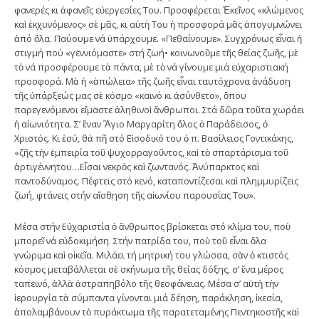
φανερές κι ἀφανεῖς εὐεργεσίες Του. Προσφέρεται Ἐκεῖνος «κλώμενος
καὶ ἐκχυνόμενος» σὲ μᾶς, κι αὐτὴ Του ἡ προσφορά μᾶς ἀπογυμνώνει
ἀπό ὅλα. Παύουμε νά ὑπάρχουμε. «Πεθαίνουμε». Συγχρόνως εἶναι ἡ
στιγμή πού «γεννιόμαστε» στή ζωή• κοινωνοῦμε τῆς θείας ζωῆς, μὲ
τὸ νά προσφέρουμε τὰ πάντα, μὲ τὸ νά γίνουμε μιά εὐχαριστιακή
προσφορά. Μὰ ἡ «ἀπώλεια» τῆς ζωῆς εἶναι ταυτόχρονα ἀνάδυση
τῆς ὑπάρξεώς μας σὲ κόσμο «καινό κι ἀσύνθετο», ὅπου
παρεγενόμενοι εἴμαστε ἀληθινοὶ ἄνθρωποι. Στά δῶρα τοῦτα χωράει
ἡ αἰωνιότητα. Σ’ ἕναν Ἅγιο Μαργαρίτη ὅλος ὁ Παράδεισος, ὁ
Χριστός. Κι ἐσύ, θὰ πῆ στό Εἰσοδικό του ὁ π. Βασίλειος Γοντικάκης,
«ζῆς τὴν ἐμπειρία τοῦ ψυχορραγοῦντος, καὶ τὸ σπαρτάρισμα τοῦ
ἀρτιγέννητου…Εἶσαι νεκρὸς καὶ ζωντανός. Ἀνύπαρκτος καὶ
παντοδύναμος. Πέφτεις στό κενό, καταποντίζεσαι καὶ πλημμυρίζεις
ζωή, φτάνεις στήν αἴσθηση τῆς αἰωνίου παρουσίας Του».
Μέσα στήν Εὐχαριστία ὁ ἄνθρωπος βρίσκεται στό κλίμα του, ποὺ
μπορεῖ νά εὐδοκιμήση. Στήν πατρίδα του, ποὺ τοῦ εἶναι ὅλα
γνώριμα καὶ οἰκεῖα. Μιλάει τή μητρική του γλώσσα, σὰν ὁ κτιστός
κόσμος μεταβάλλεται σὲ σκήνωμα τῆς θείας δόξης, σ’ ἕνα μέρος
ταπεινό, ἀλλὰ ἀστραπηβόλο τῆς θεοφάνειας. Μέσα σ’ αὐτὴ τὴν
ἱερουργία τὰ σύμπαντα γίνονται μιά δέηση, παράκληση, ἱκεσία,
ἀπολαμβάνουν τὸ πυράκτωμα τῆς παρατεταμένης Πεντηκοστῆς καὶ