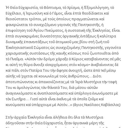
Ἡ Θεία Εὐχαριστία, τὸ Βάπτισμα, τὸ Χρίσμα, ἡ Ἐξομολόγηση, τὸ
Εὐχέλαιο, ἡ Ἱερωσύνη καὶ ὁ Γάμος, εἶναι ἑπτὰ θεοδίδακτοι καὶ
θεοσύστατοι τρόποι, μὲ τοὺς ὁποίους πραγματώνεται καὶ
φανερώνεται τὸ συνεχιζόμενο γεγονὸς τῆς Πεντηκοστῆς, ἡ
ἐπιφοίτηση τοῦ Ἁγίου Πνεύματος, ἡ συστατικὴ τῆς Ἐκκλησίας. Εἶναι
ἑπτὰ συγκεκριμένες δυνατότητες ὀργανικῆς ἐντάξεως ἤ καλύτερα
δυναμικῆς ἐπανεντάξεως τοῦ ἀτομικοῦ μας βίου στή ζωὴ τοῦ
Ἐκκλησιαστικοῦ Σώματος ὡς συνεχιζομένης Πεντηκοστῆς, γεγονότα
χαρισματικῆς συστάσεως τῆς καινῆς κτίσεως πού ζωοποιεῖται ἀπὸ
τὸ Πνεῦμα. «Αὐτὸν τὸν δρόμο χάραξε ὁ Κύριος κατεβαίνοντας σέ μᾶς
κι αὐτή τη θύρα ἄνοιξε εἰσερχόμενος στόν κόσμο• ἀνεβαίνοντας δὲ
καὶ πάλι στόν Πατέρα Του τὴν ἄφησε ἀνοιχτή, ὥστε ἀπὸ ‘κεῖ μέσῳ
αὐτῆς νά ’ρχεται σὲ κοινωνία μὲ τοὺς ἀνθρώπους… Διότι
ἀποτυπώνοντας κι ἀπεικονίζοντας μὲ τὰ Ἱερὰ Μυστήρια τὴν ταφὴ
Του κι ὁμολογώντας τὸν θάνατὸ Του, διὰ μέσου αὐτῶν
ἀναγεννιόμαστε κι ἀναπλασσόμαστε καὶ ὑπέρλογα ἑνωνόμαστε μὲ
τὸν Σωτῆρα … Γιατὶ αὐτὰ εἶναι ἐκεῖνα μὲ τὰ ὁποῖα ζοῦμε καὶ
κινούμαστε καὶ ὑπάρχουμε μὲ Αὐτόν…» (ἅγιος Νικόλαος Καβάσιλας)
Στήν ἀρχαία Ἐκκλησία εἶναι ἀλήθεια ὅτι ὅλα τὰ Μυστήρια
ὁδηγοῦσαν στήν Θεία Εὐχαριστία, ἦταν ὀργανικὰ μέρη τῆς