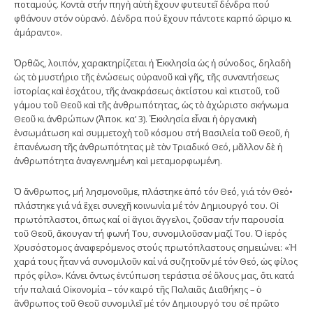
ποταμούς. Κοντὰ στήν πηγὴ αὐτὴ ἔχουν φυτευτεῖ δένδρα πού
φθάνουν στόν οὐρανό. Δένδρα πού ἔχουν πάντοτε καρπό ὥριμο κι
ἀμάραντο».
Ὀρθῶς, λοιπόν, χαρακτηρίζεται ἡ Ἐκκλησία ὡς ἡ σύνοδος, δηλαδὴ
ὡς τὸ μυστήριο τῆς ἑνώσεως οὐρανοῦ καὶ γῆς, τῆς συναντήσεως
ἱστορίας καὶ ἐσχάτου, τῆς ἀνακράσεως ἀκτίστου καὶ κτιστοῦ, τοῦ
γάμου τοῦ Θεοῦ καὶ τῆς ἀνθρωπότητας, ὡς τὸ ἀχώριστο σκήνωμα
Θεοῦ κι ἀνθρώπων (Ἀποκ. κα’ 3). Ἐκκλησία εἶναι ἡ ὀργανικὴ
ἐνσωμάτωση καὶ συμμετοχὴ τοῦ κόσμου στή Βασιλεία τοῦ Θεοῦ, ἡ
ἐπανένωση τῆς ἀνθρωπότητας μὲ τὸν Τριαδικό Θεό, μᾶλλον δὲ ἡ
ἀνθρωπότητα ἀναγεννημένη καὶ μεταμορφωμένη.
Ὁ ἄνθρωπος, μή λησμονοῦμε, πλάστηκε ἀπό τόν Θεό, γιά τόν Θεό•
πλάστηκε γιά νά ἔχει συνεχῆ κοινωνία μέ τόν Δημιουργό του. Οἱ
πρωτόπλαστοι, ὅπως καί οἱ ἅγιοι ἄγγελοι, ζοῦσαν τήν παρουσία
τοῦ Θεοῦ, ἄκουγαν τή φωνή Του, συνομιλοῦσαν μαζί Του. Ὁ ἱερός
Χρυσόστομος ἀναφερόμενος στούς πρωτόπλαστους σημειώνει: «Ἡ
χαρά τους ἦταν νά συνομιλοῦν καί νά συζητοῦν μέ τόν Θεό, ὡς φίλος
πρός φίλο». Κάνει ὄντως ἐντύπωση τεράστια σέ ὅλους μας, ὅτι κατά
τήν παλαιά Οἰκονομία – τόν καιρό τῆς Παλαιᾶς Διαθήκης – ὁ
ἄνθρωπος τοῦ Θεοῦ συνομιλεῖ μέ τόν Δημιουργό του σέ πρῶτο