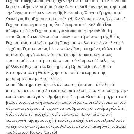
Εὐχαριστιακῆς Λειτουργίας, εἶχαν τὴν τελείωσὴ τους στό Δεῖπνο τοῦ
Κυρίου καὶ ἦσαν Μυστήρια ἀκριβῶς γιατὶ διέθεταν τὴν μαρτυρία καὶ
τὴν Εὐχαριστιακή συναίνεση τῆς Ἐκκλησίας. Ὁ ἅγιος Γρηγόριος ὁ
Θεολόγος θὰ πῆ χαρακτηριστικά• «Ἡμῶν δὲ σύμφωνος ἡ γνώμη τῇ
Εὐχαριστίᾳ», «ἡ πίστη μας εἶναι Εὐχαριστιακή, δηλαδὴ εἶναι
σύμφυτη μὲ τὴν Εὐχαριστία», γιά νά ἐκφράση τὴν ὀρθόδοξη
πεποίθηση ὅτι κάθε Μυστήριο ἀνάγεται στή σύσταση τῆς Θείας
Εὐχαριστίας, τοῦ ἑνὸς δηλαδὴ Πάσχα πού πλουτίζει λίγο – λίγο μὲ
τή χάρη τῆς παρουσίας Ἐκείνου τὸν χῶρο, τὸν χρόνο, τὰ ὄντα καὶ
διαποτίζει ἀργὰ μὲ αἰωνιότητα τὴν καρδιά τῶν πραγμάτων,
προετοιμάζοντας τὴ μεταμόρφωση τοῦ κόσμου σὲ Ἐκκλησία,
μᾶλλον σὲ Εὐχαριστία. Καὶ σήμερα ἡ Ὀρθοδοξία μὲ τή Θεία
Λειτουργία, μὲ τή Θεία Εὐχαριστία – αὐτὸ τὸ κομμάτι τῆς
μεταμορφωμένης ὕλης – καὶ τὰ
λοιπὰ Μυστήρια ἁγιάζει τὸν ἄνθρωπο, τὴν κτίση, τὰ ἄνθη, τὰ
ἀστέρια, τὸ φῶς, τὰ ξύλα τοῦ δρυμοῦ, τὸ λάδι, τοὺς καρποὺς τῆς γῆς•
καὶ τὸ κάνει αὐτὸ γιά νά θρέψη μὲ τή ζωή τοῦ Θεοῦ τὰ πράγματα στό
βάθος τους, γιά νά φανερώση πὼς οἱ ρίζες καὶ οἱ τελικοὶ σκοποί τοῦ
σύμπαντος φέρουν τή σφραγῖδα τοῦ Χριστοῦ, καὶ συνάμα γιά νά πῆ
στόν ἄνθρωπο πὼς χάρη στήν συναγμένη Ἐκκλησία καὶ στή
λειτουργικὴ τῆς προσευχή, ἤ καλύτερα εὐχή, ὁ κόσμος ἐξακολουθεῖ
νά ἔχη ἕνα ὀντολογικό ἀγκυροβόλιο, ἕνα τελικό καταφύγιο: τὸ Σῶμα
τοῦ Χριστοῦ! Τὸν ὅλο Χριστό!