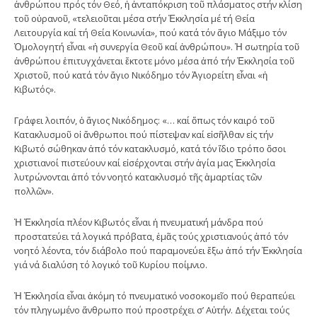
ἀνθρώπου πρός τόν Θεό, ἡ ἀνταπόκριση τοῦ πλάσματος στήν κλίση
τοῦ οὐρανοῦ, «τελειοῦται μέσα στήν Ἐκκλησία μέ τή Θεία
Λειτουργία καί τή Θεία Κοινωνία», πού κατά τόν ἅγιο Μάξιμο τόν
Ὁμολογητή εἶναι «ἡ συνεργία Θεοῦ καί ἀνθρώπου». Ἡ σωτηρία τοῦ
ἀνθρώπου ἐπιτυγχάνεται ἔκτοτε μόνο μέσα ἀπό τήν Ἐκκλησία τοῦ
Χριστοῦ, πού κατά τόν ἅγιο Νικόδημο τόν Ἁγιορείτη εἶναι «ἡ
Κιβωτός».
Γράφει λοιπόν, ὁ ἅγιος Νικόδημος: «… καί ὅπως τόν καιρό τοῦ
Κατακλυσμοῦ οἱ ἄνθρωποι πού πίστεψαν καί εἰσῆλθαν εἰς τήν
Κιβωτό σώθηκαν ἀπό τόν κατακλυσμό, κατά τόν ἴδιο τρόπο ὅσοι
χριστιανοί πιστεύουν καί εἰσέρχονται στήν ἁγία μας Ἐκκλησία
λυτρώνονται ἀπό τόν νοητό κατακλυσμό τῆς ἁμαρτίας τῶν
πολλῶν».
Ἡ Ἐκκλησία πλέον Κιβωτός εἶναι ἡ πνευματική μάνδρα πού
προστατεύει τά λογικά πρόβατα, ἐμᾶς τούς χριστιανούς ἀπό τόν
νοητό λέοντα, τόν διάβολο πού παραμονεύει ἔξω ἀπό τήν Ἐκκλησία
γιά νά διαλύση τό λογικό τοῦ Κυρίου ποίμνιο.
Ἡ Ἐκκλησία εἶναι ἀκόμη τό πνευματικό νοσοκομεῖο πού θεραπεύει
τόν πληγωμένο ἄνθρωπο πού προστρέχει σ’ Αὐτήν. Δέχεται τούς