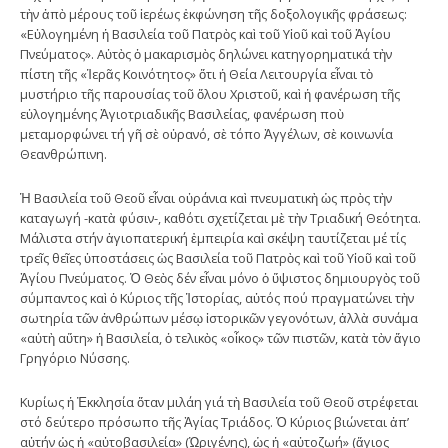
τὴν ἀπὸ μέρους τοῦ ἱερέως ἐκφώνηση τῆς δοξολογικῆς φράσεως:
«Εὐλογημένη ἡ Βασιλεία τοῦ Πατρὸς καὶ τοῦ Υἱοῦ καὶ τοῦ Ἁγίου
Πνεύματος». Αὐτὸς ὁ μακαρισμὸς δηλώνει κατηγορηματικά τὴν
πίστη τῆς «Ἱερᾶς Κοινότητος» ὅτι ἡ Θεία Λειτουργία εἶναι τὸ
μυστήριο τῆς παρουσίας τοῦ ὅλου Χριστοῦ, καὶ ἡ φανέρωση τῆς
εὐλογημένης Ἁγιοτριαδικῆς Βασιλείας, φανέρωση ποὺ
μεταμορφώνει τή γῆ σὲ οὐρανό, σὲ τόπο Ἀγγέλων, σὲ κοινωνία
Θεανθρώπινη.
Ἡ Βασιλεία τοῦ Θεοῦ εἶναι οὐράνια καὶ πνευματικὴ ὡς πρὸς τὴν
καταγωγή -κατὰ φύσιν-, καθότι σχετίζεται μὲ τὴν Τριαδική Θεότητα.
Μάλιστα στήν ἁγιοπατερική ἐμπειρία καὶ σκέψη ταυτίζεται μέ τίς
τρεῖς θεῖες ὑποστάσεις ὡς Βασιλεία τοῦ Πατρὸς καὶ τοῦ Υἱοῦ καὶ τοῦ
Ἁγίου Πνεύματος. Ὁ Θεὸς δέν εἶναι μόνο ὁ ὕψιστος δημιουργὸς τοῦ
σύμπαντος καὶ ὁ Κύριος τῆς Ἱστορίας, αὐτός πού πραγματώνει τὴν
σωτηρία τῶν ἀνθρώπων μέσῳ ἱστορικῶν γεγονότων, ἀλλὰ συνάμα
«αὐτὴ αὕτη» ἡ Βασιλεία, ὁ τελικὸς «οἶκος» τῶν πιστῶν, κατὰ τὸν ἅγιο
Γρηγόριο Νύσσης.
Κυρίως ἡ Ἐκκλησία ὅταν μιλάη γιά τὴ Βασιλεία τοῦ Θεοῦ στρέφεται
στό δεύτερο πρόσωπο τῆς Ἁγίας Τριάδος. Ὁ Κύριος βιώνεται ἀπ’
αὐτήν ὡς ἡ «αὐτοβασιλεία» (Ὠριγένης), ὡς ἡ «αὐτοζωή» (ἅγιος