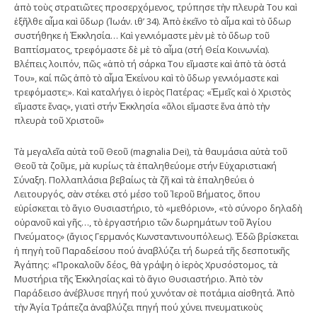
ἀπὸ τοὺς στρατιῶτες προσερχόμενος, τρύπησε τὴν πλευρὰ Του καὶ
ἐξῆλθε αἷμα καὶ ὕδωρ (Ἰωάν. ιθ’ 34). Ἀπὸ ἐκεῖνο τὸ αἷμα καὶ τὸ ὕδωρ
συστήθηκε ἡ Ἐκκλησία… Καὶ γεννιόμαστε μὲν μὲ τὸ ὕδωρ τοῦ
Βαπτίσματος, τρεφόμαστε δὲ μὲ τὸ αἷμα (στή Θεία Κοινωνία).
Βλέπεις λοιπόν, πῶς «ἀπὸ τή σάρκα Του εἴμαστε καὶ ἀπὸ τὰ ὀστά
Του», καί πῶς ἀπὸ τὸ αἷμα Ἐκείνου καὶ τὸ ὕδωρ γεννιόμαστε καὶ
τρεφόμαστε;». Καὶ καταλήγει ὁ ἱερὸς Πατέρας: «Ἐμεῖς καὶ ὁ Χριστὸς
εἴμαστε ἕνας», γιατὶ στήν Ἐκκλησία «ὅλοι εἴμαστε ἕνα ἀπὸ τὴν
πλευρὰ τοῦ Χριστοῦ»
Τὰ μεγαλεῖα αὐτὰ τοῦ Θεοῦ (magnalia Dei), τὰ θαυμάσια αὐτὰ τοῦ
Θεοῦ τὰ ζοῦμε, μὰ κυρίως τὰ ἐπαληθεύομε στήν Εὐχαριστιακή
Σύναξη. Πολλαπλάσια βεβαίως τὰ ζῆ καὶ τὰ ἐπαληθεύει ὁ
Λειτουργός, σὰν στέκει στό μέσο τοῦ Ἱεροῦ Βήματος, ὅπου
εὑρίσκεται τὸ ἅγιο Θυσιαστήριο, τὸ «μεθόριον», «τὸ σύνορο δηλαδὴ
οὐρανοῦ καὶ γῆς…, τὸ ἐργαστήριο τῶν δωρημάτων τοῦ Ἁγίου
Πνεύματος» (ἅγιος Γερμανός Κωνσταντινουπόλεως). Ἐδῶ βρίσκεται
ἡ πηγὴ τοῦ Παραδείσου πού ἀναβλύζει τή δωρεά τῆς δεσποτικῆς
Ἀγάπης: «Προκαλοῦν δέος, θὰ γράψη ὁ ἱερὸς Χρυσόστομος, τὰ
Μυστήρια τῆς Ἐκκλησίας καὶ τὸ ἅγιο Θυσιαστήριο. Ἀπὸ τὸν
Παράδεισο ἀνέβλυσε πηγή πού χυνόταν σὲ ποτάμια αἰσθητά. Ἀπὸ
τὴν Ἁγία Τράπεζα ἀναβλύζει πηγή πού χύνει πνευματικοὺς