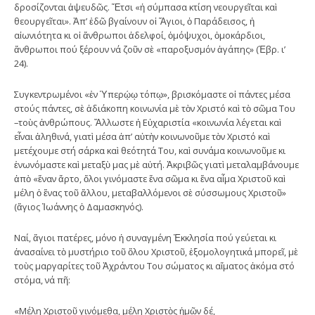
δροσίζονται ἀψευδῶς. Ἔτσι «ἡ σύμπασα κτίση νεουργεῖται καὶ
θεουργεῖται». Ἀπ’ ἐδῶ βγαίνουν οἱ Ἅγιοι, ὁ Παράδεισος, ἡ
αἰωνιότητα κι οἱ ἄνθρωποι ἀδελφοί, ὁμόψυχοι, ὁμοκάρδιοι,
ἄνθρωποι πού ξέρουν νά ζοῦν σὲ «παροξυσμόν ἀγάπης» (Ἑβρ. ι’
24).
Συγκεντρωμένοι «ἐν Ὑπερῴῳ τόπῳ», βρισκόμαστε οἱ πάντες μέσα
στούς πάντες, σὲ ἀδιάκοπη κοινωνία μὲ τὸν Χριστό καὶ τὸ σῶμα Του
–τοὺς ἀνθρώπους. Ἄλλωστε ἡ Εὐχαριστία «κοινωνία λέγεται καὶ
εἶναι ἀληθινά, γιατὶ μέσα ἀπ’ αὐτὴν κοινωνοῦμε τὸν Χριστό καὶ
μετέχουμε στή σάρκα καὶ θεότητά Του, καὶ συνάμα κοινωνοῦμε κι
ἑνωνόμαστε καὶ μεταξὺ μας μὲ αὐτή. Ἀκριβῶς γιατὶ μεταλαμβάνουμε
ἀπὸ «ἕναν ἄρτο, ὅλοι γινόμαστε ἕνα σῶμα κι ἕνα αἷμα Χριστοῦ καὶ
μέλη ὁ ἕνας τοῦ ἄλλου, μεταβαλλόμενοι σὲ σύσσωμους Χριστοῦ»
(ἅγιος Ἰωάννης ὁ Δαμασκηνός).
Ναί, ἅγιοι πατέρες, μόνο ἡ συναγμένη Ἐκκλησία πού γεύεται κι
ἀνασαίνει τὸ μυστήριο τοῦ ὅλου Χριστοῦ, ἐξομολογητικά μπορεῖ, μὲ
τοὺς μαργαρίτες τοῦ Ἀχράντου Του σώματος κι αἵματος ἀκόμα στό
στόμα, νά πῆ:
«Μέλη Χριστοῦ γινόμεθα, μέλη Χριστὸς ἡμῶν δέ,