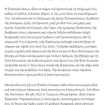
Ἡ Ἐκκλησία ὄντως εἶναι τὸ σῶμα τοῦ Χριστοῦ καὶ τὸ πλήρωμά Του,
καθὼς ὁ Παῦλος διδάσκει (Ἐφεσ. α’ 23), γιατὶ εἶναι τὸ συμπλήρωμά
Του, ἡ ἐπέκταση καὶ τὸ πλήρωμα τῆς ἁγίας Ἐνσαρκώσεως, ἤ μᾶλλον
τῆς ἔνσαρκης ζωῆς τοῦ Χριστοῦ, μαζὶ μὲ ὅλα πού γιά χάρη μας
ἔγιναν, δηλαδὴ τὸν Σταυρό, τὸν Τάφο, τὴν τριήμερη Ἀνάσταση, τὴν
Ἀνάβαση στους οὐρανοὺς καὶ «τὴν ἐκ δεξιῶν καθέδραν» (εὐχή
Ἀναφορᾶς στή Λειτουργία Ἰωάννου τοῦ Χρυσοστόμου). Μὲ τή
σάρκωσή Του ὁ Χριστὸς «τῆς Ἐκκλησίας ἀνέλαβε καὶ ἐνδύθηκε τή
σάρκα» καὶ «ἦρθε στό δικό της σπίτι. Τή βρῆκε ἀκάθαρτη, ρυπαρή,
γυμνή, γεμάτη ἀπὸ αἵματα καὶ τὴν ἔλουσε (μὲ τὸ ἅγιο Βάπτισμα), τὴν
ἄλειψε μὲ ἔλαιο καὶ ἀρώματα (μὲ τὸ ἅγιο Χρῖσμα), τὴν ἔθρεψε (μὲ τή
Θεία Κοινωνία), τὴν ἐνέδυσε ἱμάτιο ποὺ ὅμοιό του δέν ἦταν δυνατὸν
νά βρεθῆ: Αὐτὸς ὁ Ἴδιος ἔγινε στολὴ τῆς Ἐκκλησίας καὶ τὴν πῆρε ἀπὸ
τὸ χέρι καὶ τὴν ἀνεβάζει στά ὕψη». Τὴν ἀνυψώνει στήν οὐράνια
Βασιλεία ὅπου ἱερουργεῖται ἡ Θεία Λειτουργία.
Μὰ καὶ ἐδῶ στή γῆ πού Ἐκεῖνος ἔπλασε, κάθε Θεία Λειτουργία εἶναι
μιά καινούργια σάρκωση, ἕνας καινούργιος Εὐαγγελισμός. Στή θέση
τῆς Θεοτόκου, θὰ μᾶς πῆ ὁ π. Γεώργιος Φλωρόφσκυ, εἶναι ἡ ἁγία
Ἐκκλησία. Παρακαλώντας ὁ Λειτουργὸς «Κατάπεμψον τὸ Πνεῦμα
Σου τὸ Ἅγιον ἐφ’ ἡμᾶς» κατὰ τή φοβερή Ἀναφορά, κατὰ κάποιον