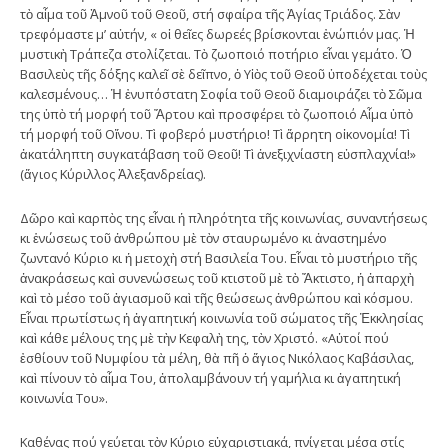
τὸ αἷμα τοῦ Ἀμνοῦ τοῦ Θεοῦ, στή σφαίρα τῆς Ἁγίας Τριάδος. Σὰν
τρεφόμαστε μ’ αὐτήν, « οἱ θεῖες δωρεές βρίσκονται ἐνώπιόν μας. Ἡ
μυστικὴ Τράπεζα στολίζεται. Τὸ ζωοποιό ποτήριο εἶναι γεμάτο. Ὁ
Βασιλεὺς τῆς δόξης καλεῖ σὲ δεῖπνο, ὁ Υἱὸς τοῦ Θεοῦ ὑποδέχεται τοὺς
καλεσμένους… Ἡ ἐνυπόστατη Σοφία τοῦ Θεοῦ διαμοιράζει τὸ Σῶμα
της ὑπὸ τή μορφή τοῦ Ἄρτου καὶ προσφέρει τὸ ζωοποιό Αἷμα ὑπὸ
τή μορφή τοῦ Οἴνου. Τὶ φοβερό μυστήριο! Τὶ ἄρρητη οἰκονομία! Τὶ
ἀκατάληπτη συγκατάβαση τοῦ Θεοῦ! Τὶ ἀνεξιχνίαστη εὐσπλαχνία!»
(ἅγιος Κύριλλος Ἀλεξανδρείας).
Δῶρο καὶ καρπὸς της εἶναι ἡ πληρότητα τῆς κοινωνίας, συναντήσεως
κι ἑνώσεως τοῦ ἀνθρώπου μὲ τὸν σταυρωμένο κι ἀναστημένο
ζωντανό Κύριο κι ἡ μετοχὴ στή Βασιλεία Του. Εἶναι τὸ μυστήριο τῆς
ἀνακράσεως καὶ συνενώσεως τοῦ κτιστοῦ μὲ τὸ Ἄκτιστο, ἡ ἀπαρχὴ
καὶ τὸ μέσο τοῦ ἁγιασμοῦ καὶ τῆς θεώσεως ἀνθρώπου καὶ κόσμου.
Εἶναι πρωτίστως ἡ ἀγαπητική κοινωνία τοῦ σώματος τῆς Ἐκκλησίας
καὶ κάθε μέλους της μὲ τὴν Κεφαλὴ της, τὸν Χριστό. «Αὐτοί πού
ἐσθίουν τοῦ Νυμφίου τὰ μέλη, θὰ πῆ ὁ ἅγιος Νικόλαος Καβάσιλας,
καὶ πίνουν τὸ αἷμα Του, ἀπολαμβάνουν τή γαμήλια κι ἀγαπητική
κοινωνία Του».
Καθένας πού γεύεται τὸν Κύριο εὐχαριστιακά, πνίγεται μέσα στίς