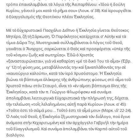
τρόπο ἐπαναλαμβάνει τὰ λόγια τῆς Ἀειπαρθένου: «Ἰδοὺ ἡ δούλη
Κυρίου, γένοιτό μοι κατὰ τὸ ρῆμα σου» (Λουκ. α’ 38). Καὶ ἱερουργεῖται
ὁ Εὐαγγελισμός τῆς Θεοτόκου πλέον Ἐκκλησίας.
Μὲ τὸ Εὐχαριστιακό Πασχάλιο Δεῖπνο ἡ Ἐκκλησία γίνεται Θεότοκος
Μητέρα, ζῆ τὴ Σάρκωση. Ὁ Παράκλητος κατέρχεται σ’ Αὐτὴν καὶ τὰ
τίμια Δῶρα Της. Μυστηριακὰ συλλαμβάνεται ὁ Λόγος τοῦ Θεοῦ,
γεννᾶται ὁ Ἄναρχος, σαρκώνεται ὁ Θεὸς καὶ προσφέρεται «ὑπὲρ τῆς
τοῦ κόσμου ζωῆς καὶ σωτηρίας». Ἐδῶ ὁ Χριστὸς
«ξανασταυρώνεται», γιά νά καθαρίση «μὲ τὸ δικό Του τὸ αἷμα» (Ἑβρ.
ιγ’ 12) τή φύση μας, μεταβάλλοντάς την καὶ ξαναπλάθοντὰς την σὲ
«καινούργιο καλούπι», κατὰ τὸν ἱερό Χρυσόστομο. Ἡ Ἐκκλησία
βιώνει τὸ βάπτισμα ὁλάκερης τῆς ἀνθρώπινης φύσεως στό αἷμα τοῦ
Χριστοῦ πάνω στόν Σταυρό, εἶναι τὸ «ἐν αἵματι βάπτισμα ὅλης τῆς
Ἐκκλησίας», κατὰ τὸν π. Γεώργιο Φλωρόφσκυ καὶ συνάμα
ἀπολαμβάνει λειτουργικὰ Εὐχαριστιακά τὴν πλήρωσή της, δέχεται
τὴν τελείωση «τοῖς λελαλημένοις αὐτῇ παρὰ Κυρίου» (Λουκ. α’ 45):
«Τοῦτο ἐστι τὸ σῶμά μου… Τοῦτό ἐστι τὸ αἷμά μου» (Μαρκ. ιδ’ 22-24).
Ὁ Λαὸς τοῦ Θεοῦ, ἡ Ἐκκλησία ζῆ μυστηριακὰ τὸν διάλογο, ποὺ ἔγινε
ἀνάμεσα στήν Κεχαριτωμένη καὶ τὸν ἀρχάγγελο Γαβριήλ τὴν ἡμέρα
τοῦ Εὐαγγελισμοῦ. Καὶ συνάμα ἀπολαμβάνει τὸν Καρπό αὐτοῦ τοῦ
διαλόγου.