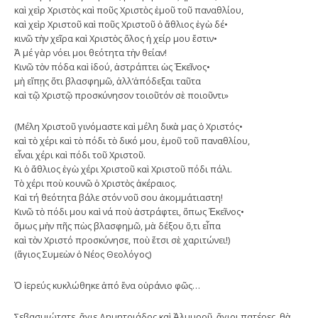
καὶ χεὶρ Χριστὸς καὶ ποῦς Χριστὸς ἐμοῦ τοῦ παναθλίου,
καὶ χεὶρ Χριστοῦ καὶ ποῦς Χριστοῦ ὁ ἄθλιος ἐγὼ δέ•
κινῶ τὴν χεῖρα καὶ Χριστὸς ὅλος ἡ χείρ μου ἔστιν•
Ἀ µέ γὰρ νόει μοι θεότητα τὴν θείαν!
Κινῶ τὸν πόδα καὶ ἰδού, ἀστράπτει ὡς Ἐκεῖνος•
μὴ εἴπῃς ὅτι βλασφημῶ, ἀλλ’ἀπόδεξαι ταῦτα
καὶ τῷ Χριστῷ προσκύνησον τοιοῦτόν σὲ ποιοῦντι»
(Μέλη Χριστοῦ γινόμαστε καὶ μέλη δικὰ μας ὁ Χριστός•
καὶ τὸ χέρι καὶ τὸ πόδι τὸ δικό μου, ἐμοῦ τοῦ παναθλίου,
εἶναι χέρι καὶ πόδι τοῦ Χριστοῦ.
Κι ὁ ἄθλιος ἐγὼ χέρι Χριστοῦ καὶ Χριστοῦ πόδι πάλι.
Τὸ χέρι ποὺ κουνῶ ὁ Χριστὸς ἀκέραιος.
Καὶ τή θεότητα βάλε στόν νοῦ σου ἀκομμάτιαστη!
Κινῶ τὸ πόδι μου καὶ νά ποὺ ἀστράφτει, ὅπως Ἐκεῖνος•
ὅμως μὴν πῆς πὼς βλασφημῶ, μὰ δέξου ὅ,τι εἶπα
καὶ τὸν Χριστό προσκύνησε, ποὺ ἔτσι σὲ χαριτώνει!)
(ἅγιος Συμεὼν ὁ Νέος Θεολόγος)
Ὁ ἱερεύς κυκλώθηκε ἀπό ἕνα οὐράνιο φῶς…
Σεβασμιώτατε, ἅγιε Δημητριάδος καὶ Ἁλμυροῦ, ἅγιοι πατέρες, θὰ