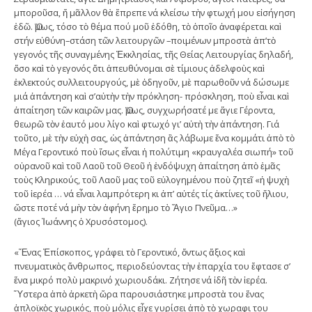
μποροῦσα, ἤ μᾶλλον θὰ ἔπρεπε νά κλείσω τὴν φτωχή μου εἰσήγηση
ἐδῶ. Ὅμως, τόσο τὸ θέμα πού μοῦ ἐδόθη, τὸ ὁποῖο ἀναφέρεται καὶ
στήν εὐθύνη–στάση τῶν λειτουργῶν –ποιμένων μπροστὰ ἀπ’τὸ
γεγονός τῆς συναγμένης Ἐκκλησίας, τῆς Θείας Λειτουργίας δηλαδή,
ὅσο καὶ τὸ γεγονός ὅτι ἀπευθύνομαι σὲ τίμιους ἀδελφοὺς καὶ
ἐκλεκτούς συλλειτουργούς, μὲ ὁδηγοῦν, μὲ παρωθοῦν νά δώσωμε
μιά ἀπάντηση καὶ σ’αὐτὴν τὴν πρόκληση- πρόσκληση, ποὺ εἶναι καὶ
ἀπαίτηση τῶν καιρῶν μας. Ὅμως, συγχωρήσατέ με ἅγιε Γέροντα,
θεωρῶ τὸν ἑαυτό μου λίγο καὶ φτωχό γι’ αὐτὴ τὴν ἀπάντηση. Γιά
τοῦτο, μὲ τὴν εὐχὴ σας, ὡς ἀπάντηση ἂς λάβωμε ἕνα κομμάτι ἀπὸ τὸ
Μέγα Γεροντικό ποὺ ἴσως εἶναι ἡ πολύτιμη «κραυγαλέα σιωπή» τοῦ
οὐρανοῦ καὶ τοῦ Λαοῦ τοῦ Θεοῦ ἡ ἐνδόψυχη ἀπαίτηση ἀπὸ ἐμᾶς
τοὺς Κληρικούς, τοῦ Λαοῦ μας τοῦ εὐλογημένου ποὺ ζητεῖ «ἡ ψυχὴ
τοῦ ἱερέα … νά εἶναι λαμπρότερη κι ἀπ’ αὐτές τίς ἀκτίνες τοῦ ἥλιου,
ὥστε ποτέ νά μὴν τὸν ἀφήνη ἔρημο τὸ Ἅγιο Πνεῦμα…»
(ἅγιος Ἰωάννης ὁ Χρυσόστομος).
«Ἕνας Ἐπίσκοπος, γράφει τὸ Γεροντικό, ὄντως ἄξιος καὶ
πνευματικὸς ἄνθρωπος, περιοδεύοντας τὴν ἐπαρχία του ἔφτασε σ’
ἕνα μικρό πολὺ μακρινό χωριουδάκι. Ζήτησε νά ἰδῆ τὸν ἱερέα.
Ὕστερα ἀπὸ ἀρκετὴ ὥρα παρουσιάστηκε μπροστὰ του ἕνας
ἁπλοϊκὸς χωρικός, ποὺ μόλις εἶχε γυρίσει ἀπὸ τὸ χωραφι του