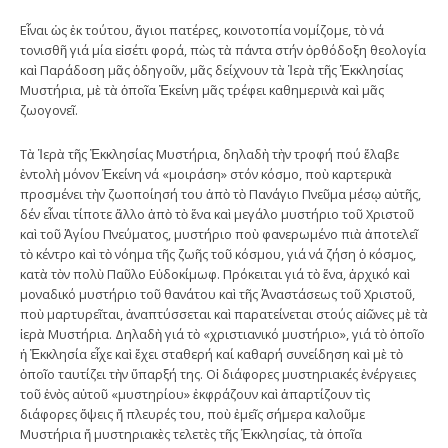
Εἶναι ὡς ἐκ τούτου, ἅγιοι πατέρες, κοινοτοπία νομίζομε, τὸ νά
τονισθῆ γιά μία εἰσέτι φορά, πὼς τὰ πάντα στήν ὀρθόδοξη θεολογία
καὶ Παράδοση μᾶς ὁδηγοῦν, μᾶς δείχνουν τὰ Ἱερὰ τῆς Ἐκκλησίας
Μυστήρια, μὲ τὰ ὁποῖα Ἐκείνη μᾶς τρέφει καθημερινὰ καὶ μᾶς
ζωογονεῖ.
Τὰ Ἱερὰ τῆς Ἐκκλησίας Μυστήρια, δηλαδὴ τὴν τροφή πού ἔλαβε
ἐντολὴ μόνον Ἐκείνη νά «μοιράση» στόν κόσμο, ποὺ καρτερικὰ
προσμένει τὴν ζωοποίησή του ἀπὸ τὸ Πανάγιο Πνεῦμα μέσῳ αὐτῆς,
δέν εἶναι τίποτε ἄλλο ἀπὸ τὸ ἕνα καὶ μεγάλο μυστήριο τοῦ Χριστοῦ
καὶ τοῦ Ἁγίου Πνεύματος, μυστήριο ποὺ φανερωμένο πιὰ ἀποτελεῖ
τὸ κέντρο καὶ τὸ νόημα τῆς ζωῆς τοῦ κόσμου, γιά νά ζήση ὁ κόσμος,
κατὰ τὸν πολὺ Παῦλο Εὐδοκίμωφ. Πρόκειται γιά τὸ ἕνα, ἀρχικό καὶ
μοναδικό μυστήριο τοῦ θανάτου καὶ τῆς Ἀναστάσεως τοῦ Χριστοῦ,
ποὺ μαρτυρεῖται, ἀναπτύσσεται καὶ παρατείνεται στούς αἰῶνες μὲ τὰ
ἱερὰ Μυστήρια. Δηλαδὴ γιά τὸ «χριστιανικό μυστήριο», γιά τὸ ὁποῖο
ἡ Ἐκκλησία εἶχε καὶ ἔχει σταθερή καί καθαρή συνείδηση καὶ μὲ τὸ
ὁποῖο ταυτίζει τὴν ὕπαρξή της. Οἱ διάφορες μυστηριακές ἐνέργειες
τοῦ ἑνὸς αὐτοῦ «μυστηρίου» ἐκφράζουν καὶ ἀπαρτίζουν τὶς
διάφορες ὄψεις ἤ πλευρές του, ποὺ ἐμεῖς σήμερα καλοῦμε
Μυστήρια ἤ μυστηριακὲς τελετὲς τῆς Ἐκκλησίας, τὰ ὁποῖα