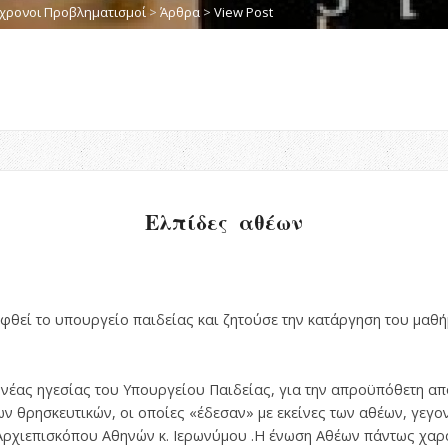
χρονοι Προβληματισμοί
>
Άρθρα
>
View Post
Ελπίδες αθέων
φθεί το υπουργείο παιδείας και ζητούσε την κατάργηση του μαθ
 νέας ηγεσίας του Υπουργείου Παιδείας, για την απροϋπόθετη α
ν θρησκευτικών, οι οποίες «έδεσαν» με εκείνες των αθέων, γεγον
ρχιεπισκόπου Αθηνών κ. Ιερωνύμου .Η ένωση Αθέων πάντως χαρα