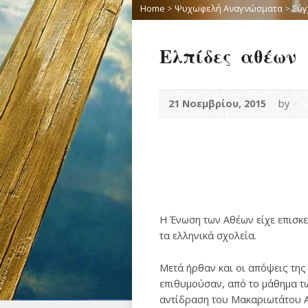
Home
>
Ψυχωφελή Αναγνώσματα
>
Σύγ
Ελπίδες αθέων
21 Νοεμβρίου, 2015
by
Η Ένωση των Αθέων είχε επισκε
τα ελληνικά σχολεία.
Μετά ήρθαν και οι απόψεις της
επιθυμούσαν, από το μάθημα τω
αντίδραση του Μακαριωτάτου Α