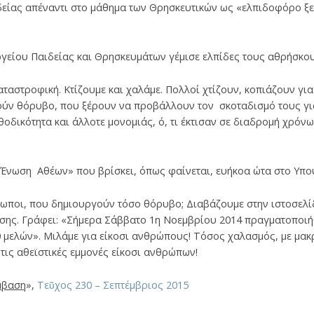
ίας απέναντι στο μάθημα των Θρησκευτικών ως «ελπιδοφόρο ξεκί
ργείου Παιδείας και Θρησκευμάτων γέμισε ελπίδες τους αθρήσκου
ταστροφική. Κτίζουμε και χαλάμε. Πολλοί χτίζουν, κοπιάζουν για
ύν θόρυβο, που ξέρουν να προβάλλουν τον σκοταδισμό τους για
θοδικότητα και άλλοτε μονομιάς, ό, τι έκτισαν σε διαδρομή χρόν
ν «Ένωση Αθέων» που βρίσκει, όπως φαίνεται, ευήκοα ώτα στο Υπο
ρωποι, που δημιουργούν τόσο θόρυβο; Διαβάζουμε στην ιστοσελίδ
υσης. Γράφει: «Σήμερα Σάββατο 1η Νοεμβρίου 2014 πραγματοποιή
 μελών». Μιλάμε για είκοσι ανθρώπους! Τόσος χαλασμός, με μακ
 τις αθεϊστικές εμμονές είκοσι ανθρώπων!
μβαση
»,
Τεῦχος 230 – Σεπτέμβριος 2015