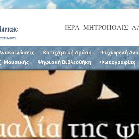
ΙΕΡΑ ΜΗΤΡΟΠΟΛΙΣ Λ
Ανακοινώσεις
Κατηχητική Δράση
Ψυχωφελή Ανα
ζ. Μουσικής
Ψηφιακή Βιβλιοθήκη
Φωτογραφίες