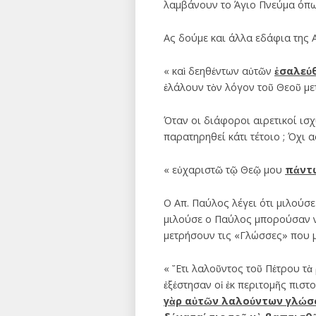
λαμβάνουν το Άγιο Πνεύμα όπως
Ας δούμε και άλλα εδάφια της 
« καὶ δεηθέντων αὐτῶν
ἐσαλεύθ
ἐλάλουν τὸν λόγον τοῦ Θεοῦ με
Όταν οι διάφοροι αιρετικοί ισχ
παρατηρηθεί κάτι τέτοιο ; Όχι 
« εὐχαριστῶ τῷ Θεῷ μου
πάντ
Ο Απ. Παύλος λέγει ότι μιλούσ
μιλούσε ο Παύλος μπορούσαν ν
μετρήσουν τις «Γλώσσες» που 
« ῎Ετι λαλοῦντος τοῦ Πέτρου τ
ἐξέστησαν οἱ ἐκ περιτομῆς πιστο
γὰρ αὐτῶν λαλούντων γλώσσ