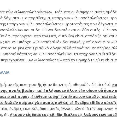
ετικών «Γλωσσολαλούντων». Μάλιστα οι διάφορες αυτές ομάδες
ικά δόγματα ! Για παράδειγμα, υπάρχουν «Γλωσσολαλούντες» Προ
πίσης υπάρχουν «Γλωσσολαλούντες» Προτεστάντες που δέχονται τ
σσολαλούν» και οι δε…! Είναι δυνατόν και οι δύο αυτές «Γλωσσ
 δύο δεν προέρχεται από τον Θεό, αυτό δεν είναι απόδειξη ότι και
 ; Και αν υπάρχει «Γλωσσολαλιά» δαιμονική, γιατί ορισμένοι «
πιστεύουν μεν στο Τριαδικό Δόγμα αλλά πλανόνται σε πλήθος άλ
 ; Μπορεί κάποιος να «Γλωσσολαλεί» και ταυτόχρονα να διαδίδε
 περιεχομένου ; Αν «Γλωσσολαλεί» από το Πονηρό Πνεύμα είναι
ΛΑΛΙΑ
ἡμέραν τῆς πεντηκοστῆς ἦσαν ἅπαντες ὁμοθυμαδὸν ἐπὶ τὸ αὐτό.
κα
ης πνοῆς βιαίας, καὶ ἐπλήρωσεν ὅλον τὸν οἶκον οὗ ἦσαν 
σαι ὡσεὶ πυρός, ἐκάθισέ τε ἐφ᾿ ἕνα ἕκαστον αὐτῶν, καὶ ἐ
ντο λαλεῖν ἑτέραις γλώσσαις καθὼς τὸ Πνεῦμα ἐδίδου αὐτο
δαῖοι, ἄνδρες εὐλαβεῖς ἀπὸ παντὸς ἔθνους τῶν ὑπὸ τὸν οὐρανόν· 
η, ὅτι
ἤκουον εἷς ἕκαστος τῇ ἰδίᾳ διαλέκτῳ λαλούντων αὐτ