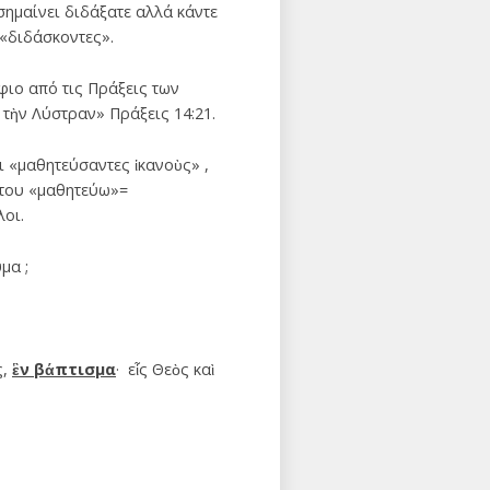
σημαίνει διδάξατε αλλά κάντε
 «διδάσκοντες».
φιο από τις Πράξεις των
 τὴν Λύστραν» Πράξεις 14:21.
ι «μαθητεύσαντες ἱκανοὺς» ,
α του «μαθητεύω»=
λοι.
μα ;
ς,
ἓν βάπτισμα
· εἷς Θεὸς καὶ