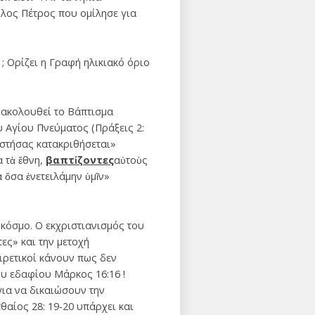
ολος Πέτρος που ομίλησε για
; Ορίζει η Γραφή ηλικιακό όριο
 ακολουθεί το Βάπτισμα
υ Αγίου Πνεύματος (Πράξεις 2:
ιστήσας κατακριθήσεται»
α τὰ ἔθνη,
βαπτίζοντες
αὐτοὺς
 ὅσα ἐνετειλάμην ὑμῖν»
 κόσμο. Ο εκχριστιανισμός του
ες» και την μετοχή
ιρετικοί κάνουν πως δεν
ου εδαφίου Μάρκος 16:16 !
για να δικαιώσουν την
αίος 28: 19-20 υπάρχει και