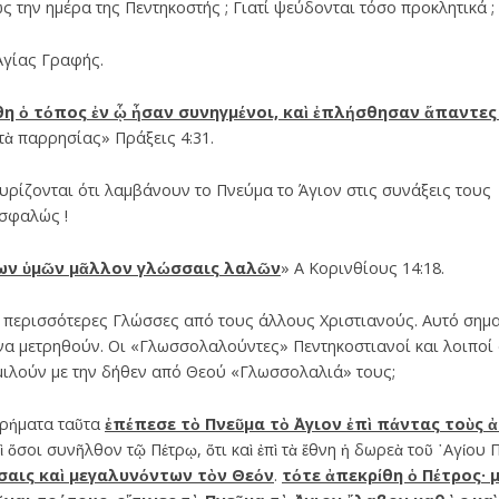
 την ημέρα της Πεντηκοστής ; Γιατί ψεύδονται τόσο προκλητικά ;
Αγίας Γραφής.
η ὁ τόπος ἐν ᾧ ἦσαν συνηγμένοι, καὶ ἐπλήσθησαν ἅπαντες
τὰ παρρησίας» Πράξεις 4:31.
υρίζονται ότι λαμβάνουν το Πνεύμα το Άγιον στις συνάξεις τους γ
ασφαλώς !
ων ὑμῶν μᾶλλον γλώσσαις λαλῶν
» Α Κορινθίους 14:18.
ε περισσότερες Γλώσσες από τους άλλους Χριστιανούς. Αυτό σημα
α μετρηθούν. Οι «Γλωσσολαλούντες» Πεντηκοστιανοί και λοιποί 
μιλούν με την δήθεν από Θεού «Γλωσσολαλιά» τους;
ὰ ρήματα ταῦτα
ἐπέπεσε τὸ Πνεῦμα τὸ ῞Αγιον ἐπὶ πάντας τοὺς
ὶ ὅσοι συνῆλθον τῷ Πέτρῳ, ὅτι καὶ ἐπὶ τὰ ἔθνη ἡ δωρεὰ τοῦ ῾Αγίου
αις καὶ μεγαλυνόντων τὸν Θεόν
.
τότε ἀπεκρίθη ὁ Πέτρος· 