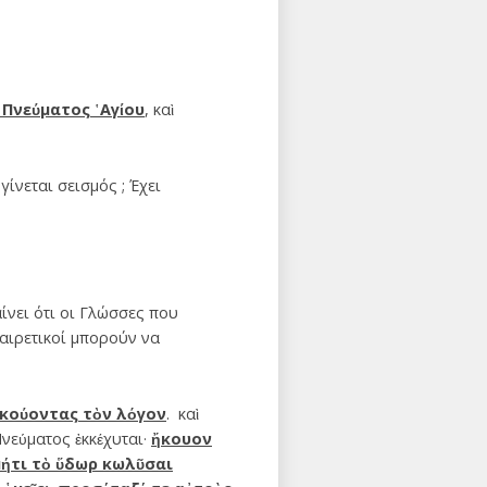
 Πνεύματος ῾Αγίου
, καὶ
ίνεται σεισμός ; Έχει
ίνει ότι οι Γλώσσες που
αιρετικοί μπορούν να
 ἀκούοντας τὸν λόγον
. καὶ
 Πνεύματος ἐκκέχυται·
ἤκουον
μήτι τὸ ὕδωρ κωλῦσαι