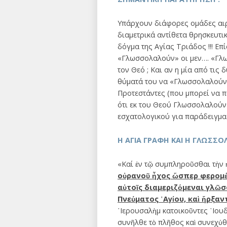
Υπάρχουν διάφορες ομάδες αιρ
διαμετρικά αντίθετα θρησκευτ
δόγμα της Αγίας Τριάδος !!! Ε
«Γλωσσολαλούν» οι μεν…. «Γλω
τον Θεό ; Και αν η μία από τις
θύματά του να «Γλωσσολαλούν»
Προτεστάντες (που μπορεί να 
ότι εκ του Θεού Γλωσσολαλούν
εσχατολογικού για παράδειγμα
Η ΑΓΙΑ ΓΡΑΦΗ ΚΑΙ Η ΓΛΩΣΣΟ
«Καί ἐν τῷ συμπληροῦσθαι τὴν 
οὐρανοῦ ἦχος ὥσπερ φερομέν
αὐτοῖς διαμεριζόμεναι γλῶσ
Πνεύματος ῾Αγίου, καὶ ἤρξα
῾Ιερουσαλὴμ κατοικοῦντες ᾿Ιου
συνῆλθε τὸ πλῆθος καὶ συνεχύθ