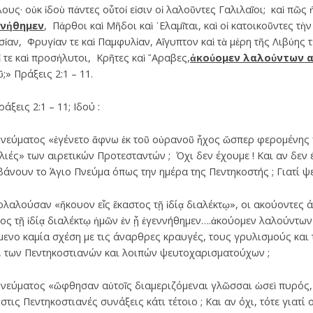
υς· οὐκ ἰδοὺ πάντες οὗτοί εἰσιν οἱ λαλοῦντες Γαλιλαῖοι; καὶ πῶς 
ννήθημεν
, Πάρθοι καὶ Μῆδοι καὶ ᾿Ελαμῖται, καὶ οἱ κατοικοῦντες τὴ
ίαν, Φρυγίαν τε καὶ Παμφυλίαν, Αἴγυπτον καὶ τὰ μέρη τῆς Λιβύης τ
ί τε καὶ προσήλυτοι, Κρῆτες καὶ ῎Αραβες,
ἀκούομεν λαλούντων α
;» Πράξεις 2:1 – 11.
ξεις 2:1 – 11; Ιδού :
νεύματος «ἐγένετο ἄφνω ἐκ τοῦ οὐρανοῦ ἦχος ὥσπερ φερομένης π
ές» των αιρετικών Προτεσταντών ; Όχι δεν έχουμε ! Και αν δεν έχ
βάνουν το Άγιο Πνεύμα όπως την ημέρα της Πεντηκοστής ; Γιατί ψ
αλούσαν «ἤκουον εἷς ἕκαστος τῇ ἰδίᾳ διαλέκτῳ», οι ακούοντες 
ος τῇ ἰδίᾳ διαλέκτῳ ἡμῶν ἐν ᾗ ἐγεννήθημεν….ἀκούομεν λαλούντων
μενο καμία σχέση με τις άναρθρες κραυγές, τους γρυλισμούς και
 των Πεντηκοστιανών και λοιπών ψευτοχαρισματούχων ;
εύματος «ὤφθησαν αὐτοῖς διαμεριζόμεναι γλῶσσαι ὡσεὶ πυρός, ἐ
τις Πεντηκοστιανές συνάξεις κάτι τέτοιο ; Και αν όχι, τότε γιατί