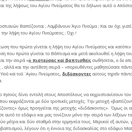
και της λήψεως του Αγίου Πνεύματος θα το δήλωνε αυτό ο Απόστ
στιανών Βαπτίζονται ; Λαμβάνουν Άγιο Πνεύμα ; Και αν όχι γιατί 
 την λήψη του Αγίου Πνεύματος ; Όχι !
ωση που πρώτα γίνεται η λήψη του Αγίου Πνεύματος και κατόπιν
τωση που πρώτα γίνεται το Βάπτισμα και μετά ακολουθεί η λήψη το
αι την σειρά «
ὁ πιστεύσας καὶ βαπτισθεὶς
σωθήσεται, ὁ δὲ ἀπ
 , αλλά και την αντίθετη σειρά – «πορευθέντες μαθητεύσατε πάντ
 Υἱοῦ καὶ τοῦ ῾Αγίου Πνεύματος,
διδάσκοντες
αὐτοὺς τηρεῖν πάντα
α.
ο Ιησούς δίνει εντολή στους Αποστόλους να εκχριστιανίσουν τον
που εκφράζονται με δύο τροπικές μετοχές. Την μετοχή «βαπτίζοντ
ίζοντες» όμως προηγείται της μετοχής «διδάσκοντες». Όμως οι α
σε αυτό το εδάφιο και μας τονίζουν μόνο την σειρά των λέξεων τ
ύο μέτρα και δύο σταθμά στην ερμηνεία τους. Μερικοί εξ αυτών, 
απτισμού, λέγουν ότι η έννοια της διδασκαλίας στο εδάφιο Ματθ