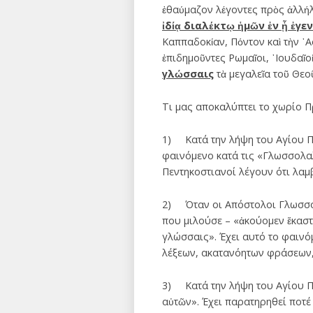
ἐθαύμαζον λέγοντες πρὸς ἀλλήλο
ἰδίᾳ διαλέκτῳ ἡμῶν ἐν ᾗ ἐγε
Καππαδοκίαν, Πόντον καὶ τὴν ᾿Ασ
ἐπιδημοῦντες Ρωμαῖοι, ᾿Ιουδαῖο
γλώσσαις
τὰ μεγαλεῖα τοῦ Θεοῦ
Τι μας αποκαλύπτει το χωρίο Πρά
1) Κατά την λήψη του Αγίου Π
φαινόμενο κατά τις «Γλωσσολαλι
Πεντηκοστιανοί λέγουν ότι λαμ
2) Όταν οι Απόστολοι Γλωσσολ
που μιλούσε – «ἀκούομεν ἕκαστ
γλώσσαις». Έχει αυτό το φαινό
λέξεων, ακατανόητων φράσεων,
3) Κατά την λήψη του Αγίου Πν
αὐτῶν». Έχει παρατηρηθεί ποτέ σ