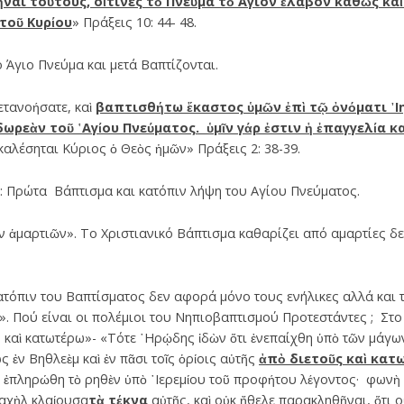
ναι τούτους, οἵτινες τὸ Πνεῦμα τὸ ῞Αγιον ἔλαβον καθὼς καὶ
τοῦ Κυρίου
» Πράξεις 10: 44- 48.
 Άγιο Πνεύμα και μετά Βαπτίζονται.
ετανοήσατε, καὶ
βαπτισθήτω ἕκαστος ὑμῶν ἐπὶ τῷ ὀνόματι ᾿Ιη
ωρεὰν τοῦ ῾Αγίου Πνεύματος. ὑμῖν γάρ ἐστιν ἡ ἐπαγγελία κα
καλέσηται Κύριος ὁ Θεὸς ἡμῶν» Πράξεις 2: 38-39.
: Πρώτα Βάπτισμα και κατόπιν λήψη του Αγίου Πνεύματος.
ιν ἁμαρτιῶν». Το Χριστιανικό Βάπτισμα καθαρίζει από αμαρτίες δ
τόπιν του Βαπτίσματος δεν αφορά μόνο τους ενήλικες αλλά και τα
ν». Πού είναι οι πολέμιοι του Νηπιοβαπτισμού Προτεστάντες ; Στ
ς καὶ κατωτέρω»- «Τότε ῾Ηρῴδης ἰδὼν ὅτι ἐνεπαίχθη ὑπὸ τῶν μάγων
ς ἐν Βηθλεὲμ καὶ ἐν πᾶσι τοῖς ὁρίοις αὐτῆς
ἀπὸ διετοῦς καὶ κατ
 ἐπληρώθη τὸ ρηθὲν ὑπὸ ῾Ιερεμίου τοῦ προφήτου λέγοντος· φωνὴ 
Ραχὴλ κλαίουσα
τὰ τέκνα
αὐτῆς, καὶ οὐκ ἤθελε παρακληθῆναι, ὅτι ο