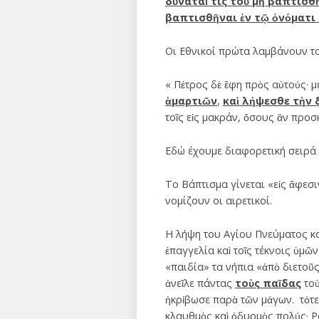
δύναταί τις τοῦ μὴ βαπτισθῆ
βαπτισθῆναι ἐν τῷ ὀνόματι 
Οι Εθνικοί πρώτα λαμβάνουν το
« Πέτρος δὲ ἔφη πρὸς αὐτούς· μ
ἁμαρτιῶν
,
καὶ λήψεσθε τὴν δ
τοῖς εἰς μακράν, ὅσους ἂν προσ
Εδώ έχουμε διαφορετική σειρά 
Το Βάπτισμα γίνεται «εἰς ἄφεσ
νομίζουν οι αιρετικοί.
Η λήψη του Αγίου Πνεύματος κα
ἐπαγγελία καὶ τοῖς τέκνοις ὑμῶ
«παιδία» τα νήπια «ἀπὸ διετοῦ
ἀνεῖλε πάντας
τοὺς παῖδας
τοὺ
ἠκρίβωσε παρὰ τῶν μάγων. τότε
κλαυθμὸς καὶ ὀδυρμὸς πολύς· 