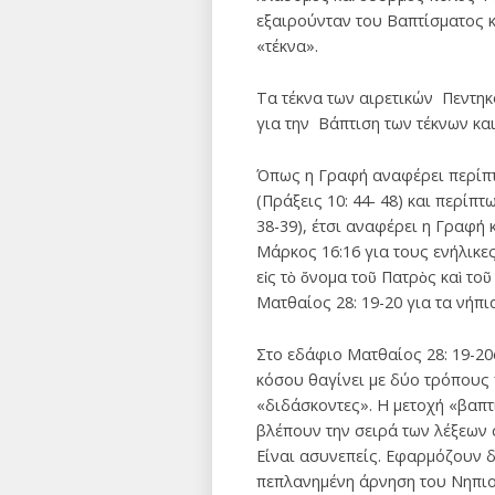
εξαιρούνταν του Βαπτίσματος 
«τέκνα».
Τα τέκνα των αιρετικών Πεντηκο
για την Βάπτιση των τέκνων και
Όπως η Γραφή αναφέρει περίπτ
(Πράξεις 10: 44- 48) και περίπ
38-39), έτσι αναφέρει η Γραφή κ
Μάρκος 16:16 για τους ενήλικες
εἰς τὸ ὄνομα τοῦ Πατρὸς καὶ τοῦ
Ματθαίος 28: 19-20 για τα νήπι
Στο εδάφιο Ματθαίος 28: 19-20
κόσου θαγίνει με δύο τρόπους 
«διδάσκοντες». Η μετοχή «βαπτ
βλέπουν την σειρά των λέξεων 
Είναι ασυνεπείς. Εφαρμόζουν δ
πεπλανημένη άρνηση του Νηπιοβ