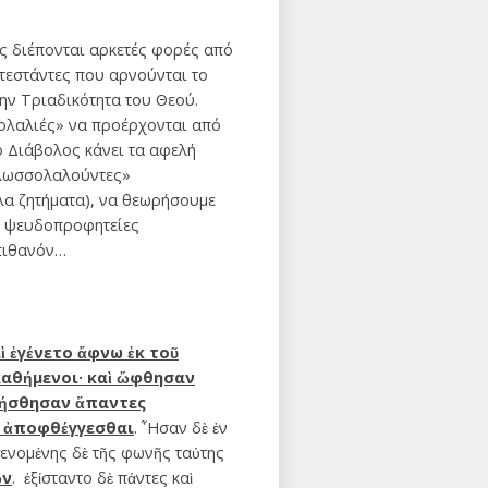
 διέπονται αρκετές φορές από
τεστάντες που αρνούνται το
ην Τριαδικότητα του Θεού.
ολαλιές» να προέρχονται από
 ο Διάβολος κάνει τα αφελή
Γλωσσολαλούντες»
λα ζητήματα), να θεωρήσουμε
ι ψευδοπροφητείες
 πιθανόν…
ὶ ἐγένετο ἄφνω ἐκ τοῦ
καθήμενοι· καὶ ὤφθησαν
πλήσθησαν ἅπαντες
ῖς ἀποφθέγγεσθαι
. ῏Ησαν δὲ ἐν
γενομένης δὲ τῆς φωνῆς ταύτης
ῶν
. ἐξίσταντο δὲ πάντες καὶ