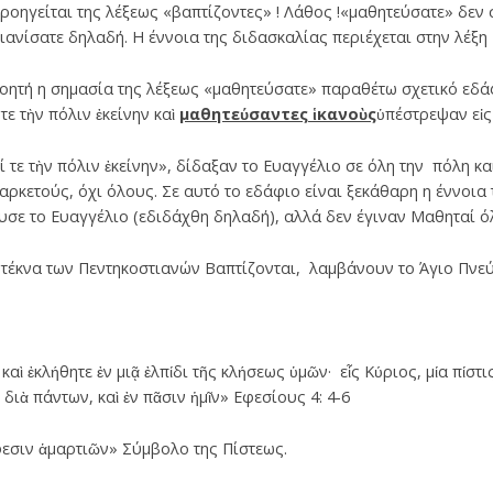
ροηγείται της λέξεως «βαπτίζοντες» ! Λάθος !«μαθητεύσατε» δεν 
ιανίσατε δηλαδή. Η έννοια της διδασκαλίας περιέχεται στην λέξη
νοητή η σημασία της λέξεως «μαθητεύσατε» παραθέτω σχετικό εδά
ε τὴν πόλιν ἐκείνην καὶ
μαθητεύσαντες ἱκανοὺς
ὑπέστρεψαν εἰς
τε τὴν πόλιν ἐκείνην», δίδαξαν το Ευαγγέλιο σε όλη την πόλη κα
αρκετούς, όχι όλους. Σε αυτό το εδάφιο είναι ξεκάθαρη η έννοι
υσε το Ευαγγέλιο (εδιδάχθη δηλαδή), αλλά δεν έγιναν Μαθηταί ό
 τέκνα των Πεντηκοστιανών Βαπτίζονται, λαμβάνουν το Άγιο Πνεύ
καὶ ἐκλήθητε ἐν μιᾷ ἐλπίδι τῆς κλήσεως ὑμῶν· εἷς Κύριος, μία πίστι
 διὰ πάντων, καὶ ἐν πᾶσιν ἡμῖν» Εφεσίους 4: 4-6
φεσιν ἁμαρτιῶν» Σύμβολο της Πίστεως.