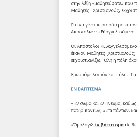
στην λέξη «μαθητεύσατε» που π
Μαθητές= Χριστιανούς, εκχριστ
Για να γίνει περισσότερο κατα
Αποστόλων : «Εὐαγγελισάμενοί τ
Οι Απόστολοι «Εὐαγγελισάμενοί 
έκαναν Μαθητές (Χριστιανούς) 
εκχριστιανίζω. Όλη η πόλη άκο
Ερωτούμε λοιπόν και πάλι : Τα
ΕΝ ΒΑΠΤΙΣΜΑ
« ἓν σῶμα καὶ ἓν Πνεῦμα, καθὼς 
πατὴρ πάντων, ὁ ἐπὶ πάντων, καὶ
«Ὁμολογῶ
ἕν βάπτισμα
εἰς ἄ