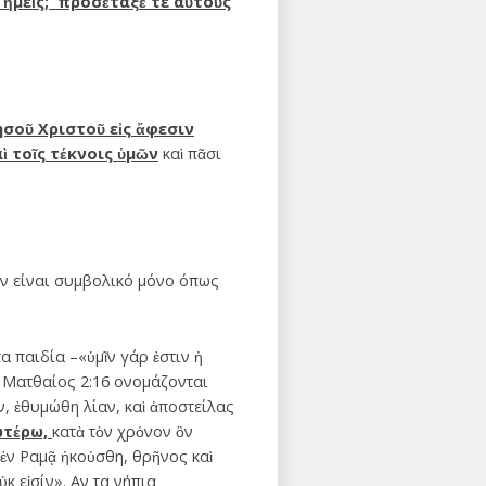
 ἡμεῖς; προσέταξέ τε αὐτοὺς
σοῦ Χριστοῦ εἰς ἄφεσιν
ὶ τοῖς τέκνοις ὑμῶν
καὶ πᾶσι
εν είναι συμβολικό μόνο όπως
 παιδία –«ὑμῖν γάρ ἐστιν ἡ
ο Ματθαίος 2:16 ονομάζονται
, ἐθυμώθη λίαν, καὶ ἀποστείλας
ωτέρω,
κατὰ τὸν χρόνον ὃν
ἐν Ραμᾷ ἠκούσθη, θρῆνος καὶ
ὐκ εἰσίν». Αν τα νήπια