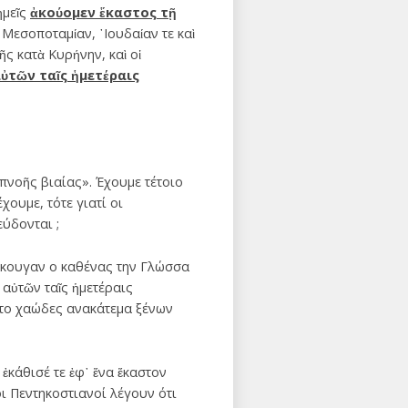
ἡμεῖς
ἀκούομεν ἕκαστος τῇ
ν Μεσοποταμίαν, ᾿Ιουδαίαν τε καὶ
ῆς κατὰ Κυρήνην, καὶ οἱ
ὐτῶν ταῖς ἡμετέραις
νοῆς βιαίας». Έχουμε τέτοιο
ουμε, τότε γιατί οι
εύδονται ;
άκουγαν ο καθένας την Γλώσσα
 αὐτῶν ταῖς ἡμετέραις
 το χαώδες ανακάτεμα ξένων
κάθισέ τε ἐφ᾿ ἕνα ἕκαστον
 οι Πεντηκοστιανοί λέγουν ότι