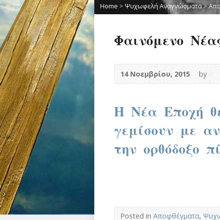
Home
>
Ψυχωφελή Αναγνώσματα
>
Απ
Φαινόμενο Νέας
14 Νοεμβρίου, 2015
by
Η Νέα Εποχή θέ
γεμίσουν με αν
την ορθόδοξο πί
Posted in
Αποφθέγματα
,
Ψυχ