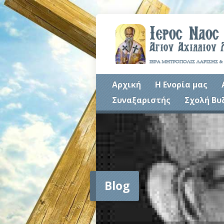
Αρχική
Η Ενορία μας
Συναξαριστής
Σχολή Βυ
Blog