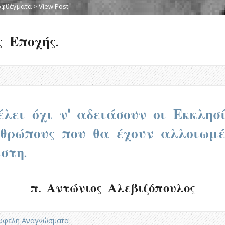
οφθέγματα
>
View Post
 Εποχής.
λει όχι ν’ αδειάσουν οι Εκκλησ
θρώπους που θα έχουν αλλοιωμέ
στη.
π. Αντώνιος Αλεβιζόπουλος
ωφελή Αναγνώσματα