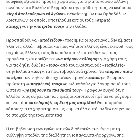
εδαφικές αξιώσεις προς τη χώρα μας, για την από κοινού αλλαγή
συνόρων στα Βαλκάνια! Εκφράζουν την πρόθεσή τους, να κινήσουν
«
Ιερό Απελευθερωτικό Αγώνα
»
εναντίον ημών των Ορθοδόξων
Χριστιανών, οι οποίοι αποτελούμε κατ’ αυτούς
«
στρατό
κατοχής
»
στην
«
πατρίδα τους
»
την Ελλάδα!
Προσπαθούν να «
αποδείξουν
» πως εμείς οι Χριστιανοί, δεν είμαστε
Έλληνες, αλλά …Εβραίοι και πως γνήσιοι Έλληνες είναι εκείνοι! Τους
αρχαίους Έλληνες τους θεωρούν αποκλειστικά δικούς τους
προγόνους και ορκίζονται «
να πάρουν εκδίκηση
» για χάρη τους,
για τις δήθεν διώξεις
«τους»
από τους Χριστιανούς «
εισβολείς
»
στην Ελλάδα «
τους»
, τα πρωτοβυζαντινά χρόνια. Να «
πάρουν πίσω
το αίμα
» των δήθεν αδικοχαμένων προγόνων
«τους»
. Θεωρούν
πρώτιστη «
υποχρέωσή τους»
να εκδικηθούν για λογαριασμό τους,
ώστε να «
ηρεμήσουν τα πνεύματά τους
»! Γράφουν συχνά ότι η
Ελλάδα τους ανήκει και πως εμείς οι Χριστιανοί πρέπει να φύγουμε
και να πάμε «
στο Ισραήλ, τη δική μας πατρίδα
»! Θα μπορούσε
κάποιος να τα χαρακτηρίσει ως κωμικά όλα αυτά, αν δεν ενείχαν και
το στοιχείο της τραγικότητας!
Η επιβεβαίωση των εγκληματικών διαθέσεών των έγινε με τη
σύλληψη οπαδών της διαβόητης νεοπαγανιστικής οργάνωσης