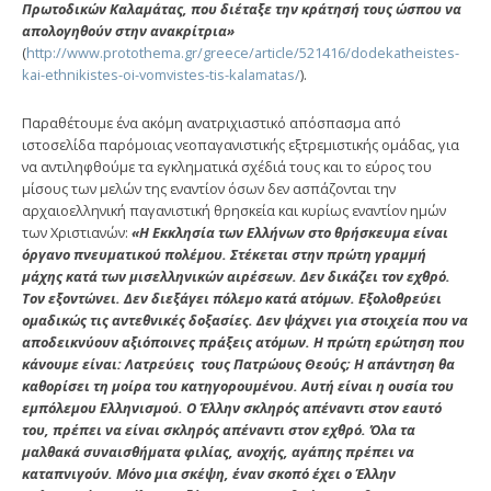
Πρωτοδικών Καλαμάτας, που διέταξε την κράτησή τους ώσπου να
απολογηθούν στην ανακρίτρια»
(
http://www.protothema.gr/greece/article/521416/dodekatheistes-
kai-ethnikistes-oi-vomvistes-tis-kalamatas/
).
Παραθέτουμε ένα ακόμη ανατριχιαστικό απόσπασμα από
ιστοσελίδα παρόμοιας νεοπαγανιστικής εξτρεμιστικής ομάδας, για
να αντιληφθούμε τα εγκληματικά σχέδιά τους και το εύρος του
μίσους των μελών της εναντίον όσων δεν ασπάζονται την
αρχαιοελληνική παγανιστική θρησκεία και κυρίως εναντίον ημών
των Χριστιανών:
«Η Εκκλησία των Ελλήνων στο θρήσκευμα είναι
όργανο πνευματικού πολέμου. Στέκεται στην πρώτη γραμμή
μάχης κατά των μισελληνικών αιρέσεων. Δεν δικάζει τον εχθρό.
Τον εξοντώνει. Δεν διεξάγει πόλεμο κατά ατόμων. Εξολοθρεύει
ομαδικώς τις αντεθνικές δοξασίες. Δεν ψάχνει για στοιχεία που να
αποδεικνύουν αξιόποινες πράξεις ατόμων. Η πρώτη ερώτηση που
κάνουμε είναι: Λατρεύεις τους Πατρώους Θεούς; Η απάντηση θα
καθορίσει τη μοίρα του κατηγορουμένου. Αυτή είναι η ουσία του
εμπόλεμου Ελληνισμού. Ο Έλλην σκληρός απέναντι στον εαυτό
του, πρέπει να είναι σκληρός απέναντι στον εχθρό. Όλα τα
μαλθακά συναισθήματα φιλίας, ανοχής, αγάπης πρέπει να
καταπνιγούν. Μόνο μια σκέψη, έναν σκοπό έχει ο Έλλην