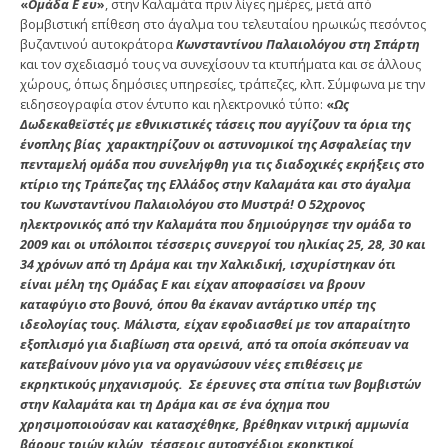
«
Ομάδα Ε ευ
»
, στην Καλαμάτα πριν λίγες ημέρες, μετά από
βομβιστική επίθεση στο άγαλμα του τελευταίου ηρωικώς πεσόντος
βυζαντινού αυτοκράτορα
Κωνσταντίνου Παλαιολόγου στη Σπάρτη
και τον σχεδιασμό τους να συνεχίσουν τα κτυπήματα και σε άλλους
χώρους, όπως δημόσιες υπηρεσίες, τράπεζες, κλπ. Σύμφωνα με την
ειδησεογραφία στον έντυπο και ηλεκτρονικό τύπο:
«
Ως
Δωδεκαθεϊστές με εθνικιστικές τάσεις που αγγίζουν τα όρια της
ένοπλης βίας χαρακτηρίζουν οι αστυνομικοί της Ασφαλείας την
πενταμελή ομάδα που συνελήφθη για τις διαδοχικές εκρήξεις στο
κτίριο της Τράπεζας της Ελλάδος στην Καλαμάτα και στο άγαλμα
του Κωνσταντίνου Παλαιολόγου στο Μυστρά! Ο 52χρονος
ηλεκτρονικός από την Καλαμάτα που δημιούργησε την ομάδα το
2009 και οι υπόλοιποι τέσσερις συνεργοί του ηλικίας 25, 28, 30 και
34 χρόνων από τη Δράμα και την Χαλκιδική, ισχυρίστηκαν ότι
είναι μέλη της Ομάδας Ε και είχαν αποφασίσει να βρουν
καταφύγιο στο βουνό, όπου θα έκαναν αντάρτικο υπέρ της
ιδεολογίας τους. Μάλιστα, είχαν εφοδιασθεί με τον απαραίτητο
εξοπλισμό για διαβίωση στα ορεινά, από τα οποία σκόπευαν να
κατεβαίνουν μόνο για να οργανώσουν νέες επιθέσεις με
εκρηκτικούς μηχανισμούς. Σε έρευνες στα σπίτια των βομβιστών
στην Καλαμάτα και τη Δράμα και σε ένα όχημα που
χρησιμοποιούσαν και κατασχέθηκε, βρέθηκαν νιτρική αμμωνία
βάρους τριών κιλών, τέσσερις αυτοσχέδιοι εκρηκτικοί