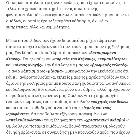
Όπως και σε παλαιότερες ανακοινώσεις μας είχαμε επισημάνει, τα
τελευταία χρόνια παρατηρείται ένας πρωτοφανής
φονταμενταλισμός συγκεκριμένων νεοπαγανιστικών προσώπων και
ομάδων, οι οποίες έχουν ξεπεράσει κάθε όριο, όχι μόνο
ευπρέπειας, άλλα και νομιμότητας.
Μέσω ιστοσελίδων των έχουν δημοσιεύσει μέχρι τώρα έναν
απίστευτο οχετό ύβρεων κατά των ιερών προσώπων της Εκκλησίας
μας. Τον Κύριό μας Ιησού Χριστό αποκαλούν «
Εσταυρωμένο
Κτήνος
». Τους ναούς μας «
πορνεία του Κτήνους»,
«
εκμαυλίστρια
»
και «
οίκους ανοχής
». Την θεία λατρεία μας ως «
βρωμερές τελετές
».
Το άγιο Βάπτισμα ως «
μίασμα
». Συκοφαντούν την Εκκλησία μας ότι
κάνει …ανθρωποθυσίες και τελετές μαύρης μαγείας! Υβρίζουν τους
άγιους της Εκκλησίας μας με πρωτοφανή χυδαιότητα, ως ανήθικους
και δολοφόνους! Δεν αρκούνται μόνο στις ύβρεις, αλλά προχωρούν
σε φοβερές απειλές εναντίον μας. Ομιλούν για τη δημιουργία
ενόπλων σωμάτων, τους οποίους αποκαλούν
«μαχητές των θεών»
και οι οποίοι, καθοδηγούμενοι από τους «
Ιερείς και τους
Ιεροφάντες
», θα προβούν σε εξέγερση, προκειμένου να
«
απελευθερώσουν
» τους έλληνες από την «
χριστιανική σκλαβιά»!
Ομιλούν για ποτάμια αιμάτων και βουνά πτωμάτων! Ομολογούν,
ότι ήδη βρίσκονται σε συνεννόηση με γειτονικούς λαούς, που έχουν