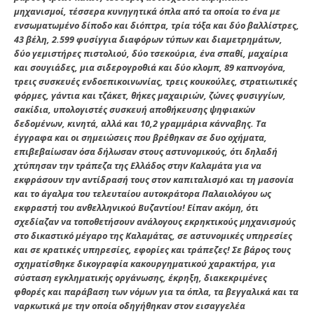
μηχανισμοί, τέσσερα κυνηγητικά όπλα από τα οποία το ένα με
ενσωματωμένο δίποδο και διόπτρα, τρία τόξα και δύο βαλλίστρες,
43 βέλη, 2.599 φυσίγγια διαφόρων τύπων και διαμετρημάτων,
δύο γεμιστήρες πιστολιού, δύο τσεκούρια, ένα σπαθί, μαχαίρια
και σουγιάδες, μια σιδερογροθιά και δύο κλομπ, 89 καπνογόνα,
τρεις συσκευές ενδοεπικοινωνίας, τρεις κουκούλες, στρατιωτικές
φόρμες, γάντια και τζάκετ, θήκες μαχαιριών, ζώνες φυσιγγίων,
σακίδια, υπολογιστές συσκευή αποθήκευσης ψηφιακών
δεδομένων, κινητά, αλλά και 10,2 γραμμάρια κάνναβης. Τα
έγγραφα και οι σημειώσεις που βρέθηκαν σε δυο οχήματα,
επιβεβαίωσαν όσα δήλωσαν στους αστυνομικούς, ότι δηλαδή
χτύπησαν την τράπεζα της Ελλάδος στην Καλαμάτα για να
εκφράσουν την αντίδρασή τους στον καπιταλισμό και τη μασονία
και το άγαλμα του τελευταίου αυτοκράτορα Παλαιολόγου ως
εκφραστή του ανθελληνικού Βυζαντίου! Είπαν ακόμη, ότι
σχεδίαζαν να τοποθετήσουν ανάλογους εκρηκτικούς μηχανισμούς
στο δικαστικό μέγαρο της Καλαμάτας, σε αστυνομικές υπηρεσίες
και σε κρατικές υπηρεσίες, εφορίες και τράπεζες! Σε βάρος τους
σχηματίσθηκε δικογραφία κακουργηματικού χαρακτήρα, για
σύσταση εγκληματικής οργάνωσης, έκρηξη, διακεκριμένες
φθορές και παράβαση των νόμων για τα όπλα, τα βεγγαλικά και τα
ναρκωτικά με την οποία οδηγήθηκαν στον εισαγγελέα