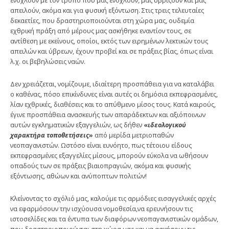
ενοχλούν με τον τρόπο που μας ενοχλούν, μας υβρίζουν και μας
απειλούν, ακόμα και για φυσική εξόντωση. Στις τρεις τελευταίες
δεκαετίες, που δραστηριοποιούνται στη χώρα μας, ουδεμία
εχθρική πράξη από μέρους μας ασκήθηκε εναντίον τους, σε
αντίθεση με εκείνους, οποίοι, εκτός των ειρημένων λεκτικών τους
απειλών και ύβρεων, έχουν προβεί και σε πράξεις βίας, όπως είναι
λ.χ. οι βεβηλώσεις ναών.
Δεν χρειάζεται, νομίζουμε, ιδιαίτερη προσπάθεια για να καταλάβει
ο καθένας, πόσο επικίνδυνες είναι αυτές οι δημόσια εκπεφρασμένες,
λίαν εχθρικές, διαθέσεις και το απύθμενο μίσος τους. Κατά καιρούς,
έγινε προσπάθεια ανασκευής των απαράδεκτων και αξιόποινων
αυτών εγκληματικών εξαγγελιών, ως δήθεν
«
ιδεολογικού
χαρακτήρα τοποθετήσεις
»
από μερίδα μετριοπαθών
νεοπαγανιστών. Ωστόσο είναι ευνόητο, πως τέτοιου είδους
εκπεφρασμένες εξαγγελίες μίσους, μπορούν εύκολα να ωθήσουν
οπαδούς των σε πράξεις βιαιοπραγιών, ακόμα και φυσικής
εξόντωσης, αθώων και ανύποπτων πολιτών!
Κλείνοντας το σχόλιό μας, καλούμε τις αρμόδιες εισαγγελικές αρχές
να εφαρμόσουν την ισχύουσα νομοθεσία,να ερευνήσουν τις
ιστοσελίδες και τα έντυπα των διαφόρων νεοπαγανιστικών ομάδων,