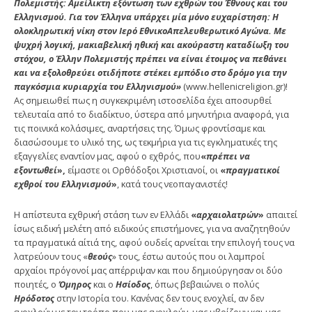
Πολεμιστής: Αμείλικτη εξόντωση των εχθρών του Έθνους και του
Ελληνισμού. Για τον Έλληνα υπάρχει μία μόνο ευχαρίστηση: Η
ολοκληρωτική νίκη στον Ιερό ΕθνικοΑπελευθερωτικό Αγώνα. Με
ψυχρή λογική, μακιαβελική ηθική και ακούραστη καταδίωξη του
στόχου, ο Έλλην Πολεμιστής πρέπει να είναι έτοιμος να πεθάνει
και να εξολοθρεύει οτιδήποτε στέκει εμπόδιο στο δρόμο για την
παγκόσμια κυριαρχία του Ελληνισμού»
(www.hellenicreligion.gr)!
Ας σημειωθεί πως η συγκεκριμένη ιστοσελίδα έχει αποσυρθεί
τελευταία από το διαδίκτυο, ύστερα από μηνυτήρια αναφορά, για
τις ποινικά κολάσιμες, αναρτήσεις της. Όμως φροντίσαμε και
διασώσουμε το υλικό της, ως τεκμήρια για τις εγκληματικές της
εξαγγελίες εναντίον μας, αφού ο εχθρός, που
«
πρέπει να
εξοντωθεί
»,
είμαστε οι Ορθόδοξοι Χριστιανοί, οι
«
πραγματικοί
εχθροί του Ελληνισμού
»
, κατά τους νεοπαγανιστές!
Η απίστευτα εχθρική στάση των εν Ελλάδι
«
αρχαιολατρών
»
απαιτεί
ίσως ειδική μελέτη από ειδικούς επιστήμονες, για να αναζητηθούν
τα πραγματικά αίτιά της, αφού ουδείς αρνείται την επιλογή τους να
λατρεύουν τους «
θεούς
» τους, έστω αυτούς που οι λαμπροί
αρχαίοι πρόγονοί μας απέρριψαν και που δημιούργησαν οι δύο
ποιητές, ο
Όμηρος
και ο
Ησίοδος
, όπως βεβαιώνει ο πολύς
Ηρόδοτος
στην Ιστορία του. Κανένας δεν τους ενοχλεί, αν δεν