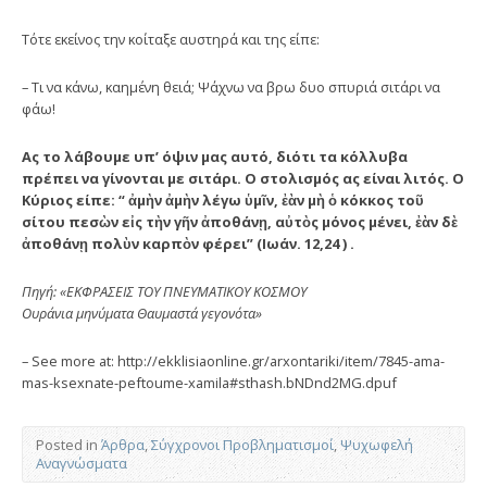
Τότε εκείνος την κοίταξε αυστηρά και της είπε:
– Τι να κάνω, καημένη θειά; Ψάχνω να βρω δυο σπυριά σιτάρι να
φάω!
Ας το λάβουμε υπ’ όψιν μας αυτό, διότι τα κόλλυβα
πρέπει να γίνονται με σιτάρι. Ο στολισμός ας είναι λιτός. Ο
Κύριος είπε: “ ἀμὴν ἀμὴν λέγω ὑμῖν, ἐὰν μὴ ὁ κόκκος τοῦ
σίτου πεσὼν εἰς τὴν γῆν ἀποθάνῃ, αὐτὸς μόνος μένει, ἐὰν δὲ
ἀποθάνῃ πολὺν καρπὸν φέρει” (Ιωάν. 12,24 ) .
Πηγή: «ΕΚΦΡΑΣΕΙΣ ΤΟΥ ΠΝΕΥΜΑΤΙΚΟΥ ΚΟΣΜΟΥ
Ουράνια μηνύματα Θαυμαστά γεγονότα»
– See more at: http://ekklisiaonline.gr/arxontariki/item/7845-ama-
mas-ksexnate-peftoume-xamila#sthash.bNDnd2MG.dpuf
Posted in
Άρθρα
,
Σύγχρονοι Προβληματισμοί
,
Ψυχωφελή
Αναγνώσματα