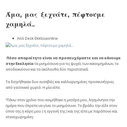
Άμα, μας ξεχνάτε, πέφτουμε
χαμηλά…
Από Desk Ekklisiaonline
Πόσο απαραίτητο είναι να προσευχόμαστε και να κάνουμε
στην Εκκλησία
τα μνημόσυνα για τις ψυχές των κεκοιμημένων, το
αποδεικνύουν και τα ακόλουθα δύο περιστατικά.
Τα διηγήθηκαν δυο ευσεβείς και καλλιεργημένες προσκυνήτριες
από γειτονικό χωριό. Η μία είπε:
“Πάνω στον χρόνο που κοιμήθηκε η μητέρα μου, λησμόνησα την
ημέρα που έπρεπε να γίνει το μνημόσυνο. Το βράδυ την είδε στον
ύπνο της η κόρη μου ( η εγγονή της ) και της είπε με παράπονο και
στενοχωρημένη: