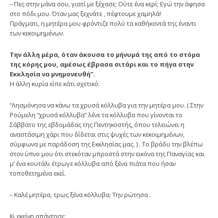
– Πες στην μάνα σου, γιατί με ξέχασε; Ούτε ένα κερί; Εγώ την άφησα
στο πόδι μου. Όταν μας ξεχνάτε , πέφτουμε χαμηλά!
Πράγματι, η μητέρα μου φρόντιζε πολύ τα καθήκοντά της έναντι
των κεκοιμημένων.
Την άλλη μέρα, όταν άκουσα το μήνυμά της από το στόμα
της κόρης μου, αμέσως έβρασα σιτάρι και το πήγα στην
Εκκλησία να μνημονευθή”.
Η άλλη κυρία είπε κάτι σχετικό:
“Λησμόνησα να κάνω τα χρυσά κόλλυβα για την μητέρα μου. ( Στην
Ρούμελη “χρυσά κόλλυβα” λένε τα κόλλυβα που γίνονται το
Σάββατο της εβδομάδας της Πεντηκοστής, όπου τελειώνει η
αναστάσιμη χάρι που δίδεται στις ψυχές των κεκοιμημένων,
σύμφωνα με παράδοση της Εκκλησίας μας. ) . Το βράδυ την βλέπω
στον ύπνο μου ότι στεκόταν μπροστά στην εικόνα της Παναγίας και
μ’ ένα κουτάλι έτρωγε κόλλυβα από ξένα πιάτα που ήσαν
τοποθετημένα εκεί.
– Καλέ μητέρα, τρως ξένα κόλλυβα; Την ρώτησα .
Κι εκείνη απάντησε: