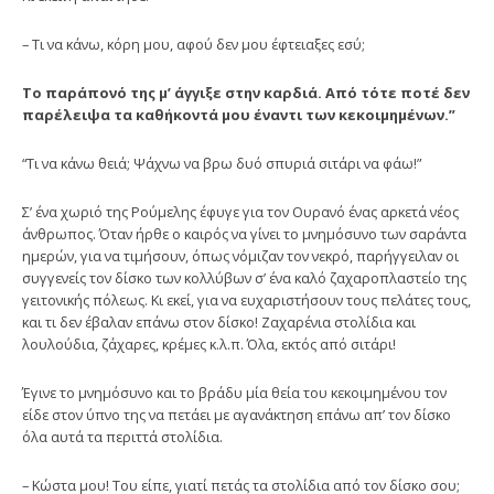
– Τι να κάνω, κόρη μου, αφού δεν μου έφτειαξες εσύ;
Το παράπονό της μ’ άγγιξε στην καρδιά. Από τότε ποτέ δεν
παρέλειψα τα καθήκοντά μου έναντι των κεκοιμημένων.”
“Τι να κάνω θειά; Ψάχνω να βρω δυό σπυριά σιτάρι να φάω!”
Σ’ ένα χωριό της Ρούμελης έφυγε για τον Ουρανό ένας αρκετά νέος
άνθρωπος. Όταν ήρθε ο καιρός να γίνει το μνημόσυνο των σαράντα
ημερών, για να τιμήσουν, όπως νόμιζαν τον νεκρό, παρήγγειλαν οι
συγγενείς τον δίσκο των κολλύβων σ’ ένα καλό ζαχαροπλαστείο της
γειτονικής πόλεως. Κι εκεί, για να ευχαριστήσουν τους πελάτες τους,
και τι δεν έβαλαν επάνω στον δίσκο! Ζαχαρένια στολίδια και
λουλούδια, ζάχαρες, κρέμες κ.λ.π. Όλα, εκτός από σιτάρι!
Έγινε το μνημόσυνο και το βράδυ μία θεία του κεκοιμημένου τον
είδε στον ύπνο της να πετάει με αγανάκτηση επάνω απ’ τον δίσκο
όλα αυτά τα περιττά στολίδια.
– Κώστα μου! Του είπε, γιατί πετάς τα στολίδια από τον δίσκο σου;