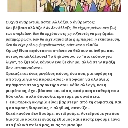
Συχνά αναρωτιόμαστε: Αλλάζει ο άνθρωπος;
Και βέβαια αλλάζει!
Αν δεν άλλαζε, θα είχαμε μείνει στη ζωή
των σπηλαίων, δεν θα ερχόταν στη γη ο Χριστός να μας ζητάει
μεταμόρφωση, δεν θα είχε καμιά αξία η εμπειρία, η εκπαίδευση,
δεν θα είχε ρόλο η ψυχοθεραπεία, ούτε καν η ελπίδα.
Όμως! Είναι αφάνταστα σπάνιο να θέλουν οι άνθρωποι
όντως να αλλάξουνε! Το δηλώνουν, το “πιστεύουν για
λίγο”, το ζητούν, κάνουν ένα ξεκίνημα, αλλά στην πράξη
δεν μετακινούνται.
Χρειάζεται ένας μεγάλος πόν
ος, ένα σοκ, μια αφόρητη
αποτυχία για να πάρεις-ίσως- απόφαση να αλλάξεις
πράγματα στον χαρακτήρα σου. Κάθε αλλαγή, και η
μικρότερη, έχει βάσανο και κόπο, απόφαση σταθερή που
δύσκολα, πολύ δύσκολα, κρατάμε με συνέπεια.
Η εσωτερική οκνηρία είναι βαρύτερη από τη σωματική. Και
η απόφαση διαρκείας, η αληθινή, σπανίζει.
Κατά κανόνα δεν δρούμε, αντιδρούμε. Αντιδρούμε για όσο
διάστημα κρατάει ένας ερεθισμός και επιστρέφουμε ξανά
στα βολικά παλιά μας, κι ας τα μισούμε.