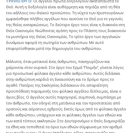
ΤΡΙΠΛΟ ΕΡΓΟ
: Οι άγγελοι πρώτα δοξολογούν ακατάπαυστα το
Θεό. Αυτή η δοξολογία είναι αυθόρμητη και πηγάζει από τη θέα
του κάλλους του Θεϊκού προσώπου. Τη νύχτα των Χριστουγέννων
εμφανίσθηκε πλήθος αγγέλων που αινούσε το Θεό για το γεγονός
της θείας ενσαρκώσεως. Το δεύτερο έργο τους είναι η διακονία στη
Θεία Οικονομία. Νιώθοντας αγάπη προς το Πλάστη τους διακονούν
τα μυστήρια της Θείας Οικονομίας. Το τρίτο έργο των αγγελικών
δυνάμεων αφορά τη σωτηρία των ανθρώπων. Με αυτό
επιφορτίσθηκαν μετά την δημιουργία του ανθρώπου.
Μάλιστα, όταν μετανοεί ένας άνθρωπος, πανηγυρίζουν και
χαίρονται στον ουρανό. Στο έργο του Ερμά “Ποιμήν”, γίνεται λόγος
για προσωπικό φύλακα άγγελο κάθε ανθρώπου. Αυτός διδάσκει
στην ανθρώπινη καρδιά τη δικαιοσύνη και το δρόμο προς το
αγαθό. Πατέρες της Εκκλησίας διδάσκουν ότι απαραίτητη
προϋπόθεση παραμονής του φύλακα αγγέλου δίπλα μας, είναι ο
άγιος βίος. Ο άγγελος αυτός παρηγορεί, συμπονά, συμπάσχει με
τον άνθρωπο, τον οδηγεί στη μετάνοια και τον προστατεύει από
ορατούς και αόρατους εχθρούς. Εκτός όμως από το φύλακα άγγελο
κάθε ανθρώπου, υπάρχουν και οι φύλακες άγγελοι των εθνών και
των κατά τόπους εκκλησιών. Στο Δευτερονόμιο ο Θεός διαμοιράζει
τα έθνη και τοποθετεί τα όρια των εθνών σύμφωνα με τον αριθμό
των αγγέλων του. Ο άγιος Ιππόλυτος, τέλος, παρομοιάζει την