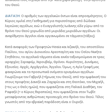
του Θεού.
ΔΙΑΤΑΞΗ
:
Ο αριθμός των αγγελικών όντων είναι απροσμέτρητος. Ο
Κύριος ομιλεί στη Γεσθημανή για περισσότερες από δώδεκα
λεγεώνες αγγέλων, ενώ ο Ευαγγελιστής Ιωάννης είδε γύρω από το
θρόνο του Θεού χορωδία από μυριάδες μυριάδων αγγέλων. Οι
αναρίθμητοι άγγελοι είναι οργανωμένοι σε τάγματα [τάξεις].
Κατά αναφορές των Προφητών Ησαϊα και Ιεζεκιήλ, του αποστόλου
Παύλου, του αγίου Διονυσίου Αρεοπαγίτη και του Οσίου Νικήτα
Στηθάτου, τα αγγελικά τάγματα είναι εννέα ταξινομούμενα σε τρεις
ιεραρχίες: Σεραφείμ, Χερουβείμ, Θρόνοι- Κυριότητες, Δυνάμεις,
Εξουσίες- Αρχές, Αρχάγγελοι, Άγγελοι. Όμως, η Αγία Γραφή μας
φανερώνει και τα προσωπικά ονόματα ορισμένων αγγέλων.
Γνωρίζουμε τον Γαβριήλ [=ήρωας του Θεού], από την εμφάνισή του
στους προφήτες Δανιήλ και Ζαχαρία και στη Θεοτόκο, τον Μιχαήλ,
[=τις ως ο Θεός ημών], που εμφανίζεται στη Παλαιά Διαθήκη, τον
Ραφαήλ [= ο Κύριος θεραπεύει], που εμφανίζεται στον Τωβίτ
μεταφέροντας ανθρώπινες προσευχές στο θρόνο του Θεού. Τέλος
γνωστός από την εβραϊκή παράδοση είναι ο Ουριήλ.