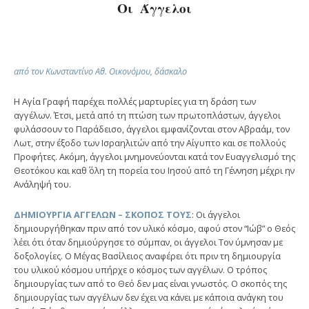
Οι Άγγελοι
από τον Κωνσταντίνο Αθ. Οικονόμου, δάσκαλο
Η Αγία Γραφή παρέχει πολλές μαρτυρίες για τη δράση των
αγγέλων. Έτσι, μετά από τη πτώση των πρωτοπλάστων, άγγελοι
φυλάσσουν το Παράδεισο, άγγελοι εμφανίζονται στον Αβραάμ, τον
Λωτ, στην έξοδο των Ισραηλιτών από την Αίγυπτο και σε πολλούς
Προφήτες. Ακόμη, άγγελοι μνημονεύονται κατά τον Ευαγγελισμό της
Θεοτόκου και καθ΄ όλη τη πορεία του Ιησού από τη Γέννηση μέχρι ην
Ανάληψή του.
ΔΗΜΙΟΥΡΓΙΑ ΑΓΓΕΛΩΝ – ΣΚΟΠΟΣ ΤΟΥΣ
: Οι άγγελοι
δημιουργήθηκαν πριν από τον υλικό κόσμο, αφού στον “Ιώβ” ο Θεός
λέει ότι όταν δημιούργησε το σύμπαν, οι άγγελοι Τον ύμνησαν με
δοξολογίες. Ο Μέγας Βασίλειος αναφέρει ότι πριν τη δημιουργία
του υλικού κόσμου υπήρχε ο κόσμος των αγγέλων. Ο τρόπος
δημιουργίας των από το Θεό δεν μας είναι γνωστός. Ο σκοπός της
δημιουργίας των αγγέλων δεν έχει να κάνει με κάποια ανάγκη του