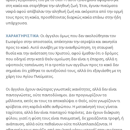
στη κακία και στερήθηκε την αληθινή ζωή. Έτσι, έγιναν πνεύματα
νεκρά αφού απέβαλαν την αληθινή ζωή και ακόρεστα από την ορμή
τους προς τη κακία, προσθέτοντας διαρκώς κακία επάνω στην ήδη
υπάρχουσα.
ΧΑΡΑΚΤΗΡΙΣΤΙΚΑ
: Οι άγγελοι όμως που δεν ακολούθησαν τον
Εωσφόρο στην αποστασία, απέκτησαν την ατρεψία και ακινησία
προς το κακό. Αυτό συνέβη με την ενανθρώπηση, τη σταυρική
θυσία και την ανάσταση του Χριστού, αφού έμαθαν ότι ο δρόμος
που οδηγεί στην κατά Θεόν ομοίωση δεν είναι η έπαρση, αλλά η
υψοποιός ταπείνωση. Η α-τροπία των αγγέλων προς το κακό δεν
σημαίνει ότι χάθηκε το αυτεξούσιό τους, αλλά ότι εξαγιάσθη με τη
χάρη του Αγίου Πνεύματος.
Οι άγγελοι έχουν ανώτερες γνωστικές ικανότητες, αλλά δεν είναι
παντογνώστες, ούτε παντοδύναμοι. Δεν προγνωρίζουν τα
μέλλοντα, εκτός αν τους τα αποκαλύψει ο Θεός, ούτε γνωρίζουν τι
κρύβεται στη καρδιά κάθε ανθρώπου. Η μετακίνησή τους γίνεται
ταχύτατα, αλλά δεν είναι πανταχού παρόντες. Δεν έχουν διάκριση
φύλου, γιατί η φύση τους είναι πνευματική, δε χρειάζονται τροφή, ή
ανάπαυση, αλλά ούτε πεθαίνουν ούτε πολλαπλασιάζονται. Η
αθανασία τους πηγάζει από την “κατά χάριν μετοχή” στην αγιότητα