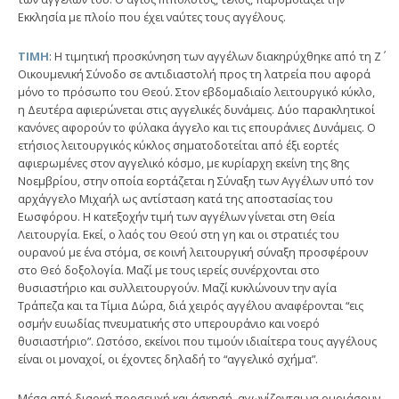
Εκκλησία με πλοίο που έχει ναύτες τους αγγέλους.
ΤΙΜΗ
: Η τιμητική προσκύνηση των αγγέλων διακηρύχθηκε από τη Ζ΄
Οικουμενική Σύνοδο σε αντιδιαστολή προς τη λατρεία που αφορά
μόνο το πρόσωπο του Θεού. Στον εβδομαδιαίο λειτουργικό κύκλο,
η Δευτέρα αφιερώνεται στις αγγελικές δυνάμεις. Δύο παρακλητικοί
κανόνες αφορούν το φύλακα άγγελο και τις επουράνιες Δυνάμεις. Ο
ετήσιος λειτουργικός κύκλος σηματοδοτείται από έξι εορτές
αφιερωμένες στον αγγελικό κόσμο, με κυρίαρχη εκείνη της 8ης
Νοεμβρίου, στην οποία εορτάζεται η Σύναξη των Αγγέλων υπό τον
αρχάγγελο Μιχαήλ ως αντίσταση κατά της αποστασίας του
Εωσφόρου. Η κατεξοχήν τιμή των αγγέλων γίνεται στη Θεία
Λειτουργία. Εκεί, ο λαός του Θεού στη γη και οι στρατιές του
ουρανού με ένα στόμα, σε κοινή λειτουργική σύναξη προσφέρουν
στο Θεό δοξολογία. Μαζί με τους ιερείς συνέρχονται στο
θυσιαστήριο και συλλειτουργούν. Μαζί κυκλώνουν την αγία
Τράπεζα και τα Τίμια Δώρα, διά χειρός αγγέλου αναφέρονται “εις
οσμήν ευωδίας πνευματικής στο υπερουράνιο και νοερό
θυσιαστήριο”. Ωστόσο, εκείνοι που τιμούν ιδιαίτερα τους αγγέλους
είναι οι μοναχοί, οι έχοντες δηλαδή το “αγγελικό σχήμα”.
Μέσα από διαρκή προσευχή και άσκησή, αγωνίζονται να ομοιάσουν