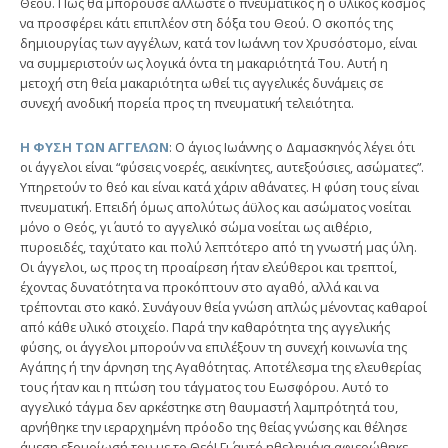
Θεού. Πώς θα μπορούσε άλλωστε ο πνευματικός ή ο υλικός κόσμος
να προσφέρει κάτι επιπλέον στη δόξα του Θεού. Ο σκοπός της
δημιουργίας των αγγέλων, κατά τον Ιωάννη τον Χρυσόστομο, είναι
να συμμεριστούν ως λογικά όντα τη μακαριότητά Του. Αυτή η
μετοχή στη θεία μακαριότητα ωθεί τις αγγελικές δυνάμεις σε
συνεχή ανοδική πορεία προς τη πνευματική τελειότητα.
Η ΦΥΣΗ ΤΩΝ ΑΓΓΕΛΩΝ
: Ο άγιος Ιωάννης ο Δαμασκηνός λέγει ότι
οι άγγελοι είναι “φύσεις νοερές, αεικίνητες, αυτεξούσιες, ασώματες”.
Υπηρετούν το θεό και είναι κατά χάριν αθάνατες. Η φύση τους είναι
πνευματική. Επειδή όμως απολύτως άϋλος και ασώματος νοείται
μόνο ο Θεός, γι΄ αυτό το αγγελικό σώμα νοείται ως αιθέριο,
πυροειδές, ταχύτατο και πολύ λεπτότερο από τη γνωστή μας ύλη.
Οι άγγελοι, ως προς τη προαίρεση ήταν ελεύθεροι και τρεπτοί,
έχοντας δυνατότητα να προκόπτουν στο αγαθό, αλλά και να
τρέπονται στο κακό. Συνάγουν θεία γνώση απλώς μένοντας καθαροί
από κάθε υλικό στοιχείο. Παρά την καθαρότητα της αγγελικής
φύσης, οι άγγελοι μπορούν να επιλέξουν τη συνεχή κοινωνία της
Αγάπης ή την άρνηση της Αγαθότητας. Αποτέλεσμα της ελευθερίας
τους ήταν και η πτώση του τάγματος του Εωσφόρου. Αυτό το
αγγελικό τάγμα δεν αρκέστηκε στη θαυμαστή λαμπρότητά του,
αρνήθηκε την ιεραρχημένη πρόοδο της θείας γνώσης και θέλησε
άμεση εξομοίωσή του με το Θεό! Γι΄ αυτό ηθελημένα αφιερώθηκε