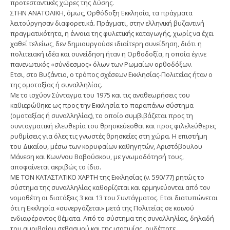
προτεσταντικές χώρες της Δύσης.
ΣΤΗΝ ΑΝΑΤΟΛΙΚΗ, όμως, Ορθόδοξη Εκκλησία, τα πράγματα
λειτούργησαν διαφορετικά. Πράγματι, στην ελληνική βυζαντινή
πραγματικότητα, η έννοια της φυλετικής καταγωγής, χωρίς να έχει
χαθεί τελείως, δεν δημιουργούσε ιδιαίτερη συνείδηση, διότι η
πολιτειακή ιδέα και συνείδηση ήταν η Ορθοδοξία, η οποία έγινε
πανενωτικός «σύνδεσμος» όλων των Ρωμαίων ορθοδόξων.
Ετσι, στο Βυζάντιο, ο τρόπος σχέσεων Εκκλησίας-Πολιτείας ήταν ο
της ομοταξίας ή συναλληλίας.
Με το ισχύον Σύνταγμα του 1975 και τις αναθεωρήσεις του
καθιερώθηκε ως προς την Εκκλησία το παραπάνω σύστημα
(ομοταξίας ή συναλληλίας), το οποίο συμβιβάζεται προς τη
συνταγματική ελευθερία του θρησκεύεσθαι και προς φιλελεύθερες
ρυθμίσεις για όλες τις γνωστές θρησκείες στη χώρα. Η επιστήμη
του Δικαίου, μέσω των κορυφαίων καθηγητών, Αρι­στόβουλου
Μάνεση και Κων/νου Βαβούσκου, με γνωμοδότησή τους,
αποφαίνεται ακριβώς το ίδιο.
ΜΕ ΤΟΝ ΚΑΤΑΣΤΑΤΙΚΟ ΧΑΡΤΗ της Εκκλησίας (ν. 590/77) ρητώς το
σύστημα της συναλληλίας καθορίζεται και ερμηνεύονται από τον
νομοθέτη οι διατάξεις 3 και 13 του Συντάγματος. Ετσι διατυπώνεται
ότι η Εκκλησία «συνεργάζεται» μετά της Πολιτείας σε κοινού
ενδιαφέροντος θέματα. Από το σύστημα της συναλληλίας, δη­λαδή
του αμοιβαίου σεβασμού και της ισοτιμίας, ουδέποτε