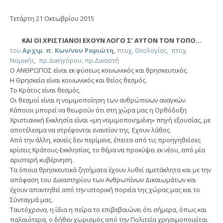
Τετάρτη 21 Οκτωβρίου 2015
ΚΑΙ ΟΙ ΧΡΙΣΤΙΑΝΟΙ ΕΧΟΥΝ ΛΟΓΟ Σ’ ΑΥΤΟΝ ΤΟΝ ΤΟΠΟ…
του
Αρχιμ.
π.
Κων/νου Ραμιώτη,
πτυχ. Θεολογίας, πτυχ.
Νομικής, πρ.Δικηγόρου, πρ.Δικαστή
Ο ΑΝΘΡΩΠΟΣ είναι εκ φύσεως κοινωνικός και θρησκευτικός.
Η Θρησκεία είναι κοινωνικός και θείος θεσμός.
Το Κράτος είναι θεσμός.
Οι θεσμοί είναι η νομιμοποίηση των ανθρώπινων αναγκών.
Κάποιοι μπορεί να θεωρούν ότι στη χώρα μας η Ορθόδοξη
Χριστιανική Εκκλησία είναι «μη νομιμοποιημένη» πηγή εξουσίας, με
αποτέλεσμα να στρέφονται εναντίον της. Εχουν λάθος.
Από την άλλη, κανείς δεν περίμενε, έπειτα από τις προηγηθείσες
κρίσεις Κράτους-Εκκλησίας, το θέμα να προκύψει εκ νέου, από μία
αριστερή κυβέρνηση.
Τα όποια θρησκευτικά ζητήματα έχουν λυθεί αμετάκλητα και με την
απόφαση του Δικαστηρίου των Ανθρωπίνων Δικαιωμάτων και
έχουν απαντηθεί από την ιστορική πορεία της χώρας μας και το
Σύνταγμά μας.
Ταυτόχρονα, η ίδια η πείρα το επιβεβαιώνει ότι σήμερα, όπως και
παλαιότερα, ο δήθεν χωρισμός από την Πολιτεία χρησιμοποιείται