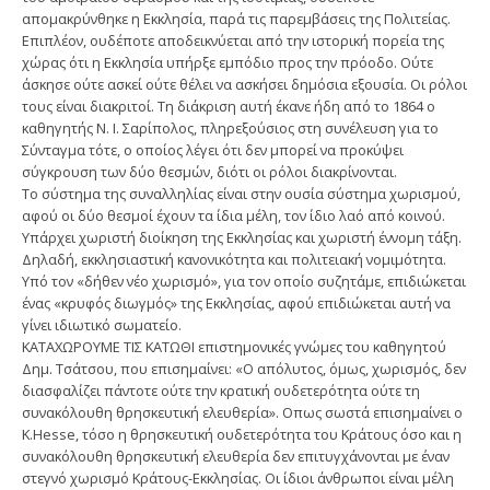
απομακρύνθηκε η Εκκλησία, παρά τις παρεμβάσεις της Πολιτείας.
Επιπλέον, ουδέποτε αποδεικνύεται από την ιστορική πορεία της
χώρας ότι η Εκκλησία υπήρξε εμπόδιο προς την πρόοδο. Ούτε
άσκησε ούτε ασκεί ούτε θέλει να ασκήσει δημόσια εξου­σία. Οι ρόλοι
τους είναι διακριτοί. Τη διάκριση αυτή έκανε ήδη από το 1864 ο
καθηγητής Ν. I. Σαρίπολος, πληρεξούσιος στη συνέλευση για το
Σύνταγμα τότε, ο οποίος λέγει ότι δεν μπορεί να προκύψει
σύγκρουση των δύο θεσμών, διότι οι ρόλοι διακρίνονται.
Το σύστημα της συναλληλίας είναι στην ουσία σύστημα χωρισμού,
αφού οι δύο θεσμοί έχουν τα ίδια μέλη, τον ίδιο λαό από κοινού.
Υπάρχει χωριστή διοίκηση της Εκκλησίας και χωριστή έννομη τάξη.
Δηλαδή, εκκλησιαστική κανονικότητα και πολιτειακή νομιμότητα.
Υπό τον «δήθεν νέο χωρισμό», για τον οποίο συζητάμε, επιδιώκεται
ένας «κρυφός διωγμός» της Εκκλησίας, αφού επιδιώκεται αυτή να
γίνει ιδιωτικό σωματείο.
ΚΑΤΑΧΩΡΟΥΜΕ ΤΙΣ ΚΑΤΩΘΙ επιστημονικές γνώμες του καθηγητού
Δημ. Τσάτσου, που επι­σημαίνει: «Ο απόλυτος, όμως, χωρισμός, δεν
διασφαλίζει πάντοτε ούτε την κρατική ουδετε­ρότητα ούτε τη
συνακόλουθη θρησκευτική ελευ­θερία». Οπως σωστά επισημαίνει ο
Κ.Hesse, τόσο η θρησκευτική ουδετερότητα του Κράτους όσο και η
συνακόλουθη θρησκευτική ελευθερία δεν επιτυγχάνονται με έναν
στεγνό χωρισμό Κράτους-Εκκλησίας. Οι ίδιοι άνθρωποι είναι μέλη