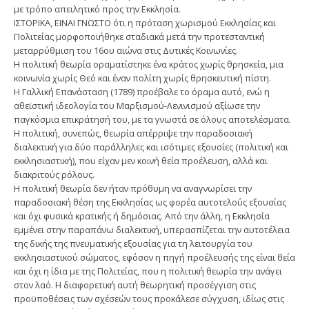
με τρόπο απειλητικό προς την Εκκλησία.
ΙΣΤΟΡΙΚΑ, ΕΙΝΑΙ ΓΝΩΣΤΟ ότι η πρόταση χωρισμού Εκκλησίας και
Πολιτείας μορφοποιήθηκε σταδιακά μετά την προτεσταντική
μεταρρύθμιση του 16ου αιώνα στις Δυτικές Κοινωνίες.
Η πολιτική θεωρία οραματίστηκε ένα κράτος χωρίς θρησκεία, μια
κοινωνία χωρίς Θεό και έναν πολίτη χωρίς θρησκευτική πίστη.
Η Γαλλική Επανάσταση (1789) προέβαλε το όραμα αυτό, ενώ η
αθεϊστική ιδεολογία του Μαρξισμού-Λενινισμού αξίωσε την
παγκόσμια επικράτησή του, με τα γνωστά σε όλους αποτελέσματα.
Η πολιτική, συνεπώς, θεωρία απέρριψε την παραδοσιακή
διαλεκτική για δύο παράλληλες και ισότιμες εξουσίες (πολιτική και
εκκλησιαστική), που είχαν μεν κοινή θεία προέλευση, αλλά και
διακριτούς ρόλους.
Η πολιτική θεωρία δεν ήταν πρόθυμη να αναγνωρίσει την
παραδοσιακή θέση της Εκκλησίας ως φορέα αυτοτελούς εξουσίας
και όχι φυσικά κρατικής ή δημόσιας. Από την άλλη, η Εκκλησία
εμμένει στην παραπάνω διαλεκτική, υπερασπίζεται την αυτοτέλεια
της δικής της πνευματικής εξουσίας για τη λειτουργία του
εκκλησιαστικού σώματος, εφόσον η πηγή προέλευσής της είναι θεία
και όχι η ίδια με της Πολιτείας, που η πολιτική θεωρία την ανάγει
στον λαό. Η διαφορετική αυτή θεωρητική προσέγγιση στις
προϋποθέσεις των σχέσεών τους προκάλεσε σύγχυση, ιδίως στις