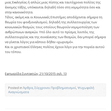
μιας Εκκλησίας ή απλώς μιας πίστης και ταυτόχρονα πολίτες της
έννομης τάξης, υπόκεινται δηλαδή τόσο στη νομιμότητα όσο και
στην κανονικότητα.
Τέλος, ακόμη και οι Κοινωνικές Επιστήμες αποδέχονται σήμερα τη
θεωρία του φονξιονα­λισμού, δηλαδή της συλλειτουργίας των
κοινω­νικών θεσμών, τους οποίους θεωρούν νομιμο­ποίηση των
ανθρώπινων αναγκών. Υπό όλο αυτό το πρίσμα, λοιπόν, της
συλλειτουργίας και της συναίνεσης των θεσμών, δεν μπορεί σήμερα
να γίνεται λόγος για κάποιο δήθεν «χωρισμό».
Και οι χριστιανοί Ελληνες πολίτες έχουν λόγο για την πορεία αυτού
του τόπου.
Εφημερίδα Συντακτών, 21/10/2015 σελ. 13
Posted in
Άρθρα
,
Σύγχρονοι Προβληματισμοί
,
Ψυχωφελή
Αναγνώσματα