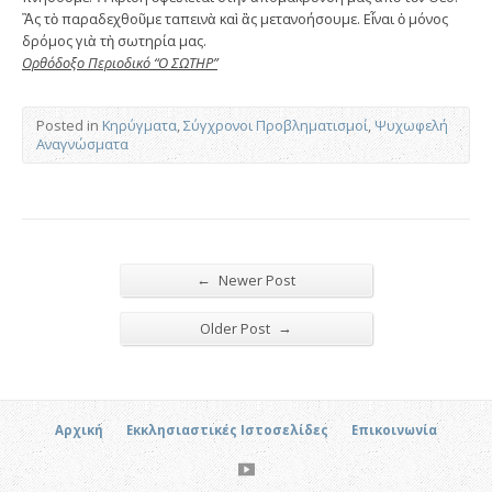
Ἂς τὸ παραδεχθοῦμε ταπεινὰ καὶ ἂς μετανοήσουμε. Εἶναι ὁ μόνος
δρόμος γιὰ τὴ σωτηρία μας.
Ορθόδοξο Περιοδικό “Ο ΣΩΤΗΡ”
Posted in
Κηρύγματα
,
Σύγχρονοι Προβληματισμοί
,
Ψυχωφελή
Αναγνώσματα
←
Newer Post
→
Older Post
Αρχική
Εκκλησιαστικές Ιστοσελίδες
Επικοινωνία