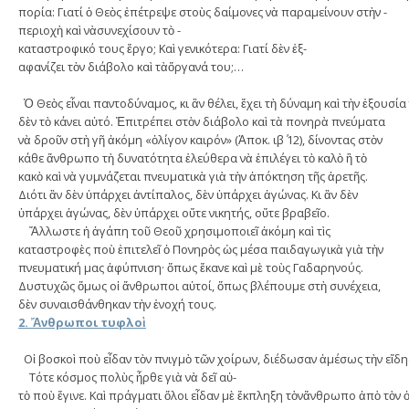
πο­ρία: Γιατί ὁ Θεὸς ἐπέτρεψε στοὺς δαί­­μονες νὰ παραμείνουν στὴν ­
περιο­­­χὴ καὶ νὰσυνεχίσουν τὸ ­
καταστροφικό τους ἔργο; Καὶ γενικότερα: Γιατί δὲν ἐ­­ξ­­­
αφανίζει τὸν διάβολο καὶ τὰὄργανά του;…
Ὁ Θεὸς εἶναι παντοδύναμος, κι ἂν θέλει, ἔχει τὴ δύναμη καὶ τὴν ἐξουσί
δὲν τὸ κάνει αὐτό. Ἐπιτρέπει στὸν διάβολο καὶ τὰ πονηρὰ πνεύματα
νὰ δροῦν στὴ γῆ ἀκόμη «ὀλίγον καιρόν» (Ἀποκ. ιβ΄ 12), δίνοντας στὸν
κάθε ἄνθρωπο τὴ δυνατότητα ἐλεύθερα νὰ ἐπιλέγει τὸ καλὸ ἢ τὸ
κακὸ καὶ νὰ γυμνάζεται πνευματικὰ γιὰ τὴν ἀπόκτηση τῆς ἀρετῆς.
Διότι ἂν δὲν ὑπάρχει ἀντίπαλος, δὲν ­ὑπάρχει ἀ­­­γώνας. Κι ἂν δὲν
ὑπάρχει ἀγώνας, δὲν ὑπάρχει οὔτε νικητής, οὔτε βραβεῖο.
Ἄλλωστε ἡ ἀγάπη τοῦ Θεοῦ χρησι­μο­ποιεῖ ἀκόμη καὶ τὶς
καταστροφὲς ποὺ ἐπιτελεῖ ὁ Πονηρὸς ὡς μέσα παιδα­γωγικὰ γιὰ τὴν
πνευματική μας ἀφύπνι­ση· ὅπως ἔκανε καὶ μὲ τοὺς Γαδαρηνούς.
Δυστυχῶς ὅμως οἱ ἄνθρωποι αὐ­­τοί, ὅπως βλέπουμε στὴ συνέχεια,
δὲν συν­αισθάνθηκαν τὴν ἐνοχή τους.
2.
Ἄ
νθρωποι
τυφλο
ὶ
Οἱ βοσκοὶ ποὺ εἶδαν τὸν πνιγμὸ τῶν χοίρων, διέδωσαν ἀμέσως τὴν εἴδη
Τότε κόσμος πολὺς ἦρθε γιὰ νὰ δεῖ αὐ­
τὸ ποὺ ἔγινε. Καὶ πράγματι ὅλοι εἶδαν μὲ ἔκπληξη τὸνἄνθρωπο ἀπὸ τὸν ὁ