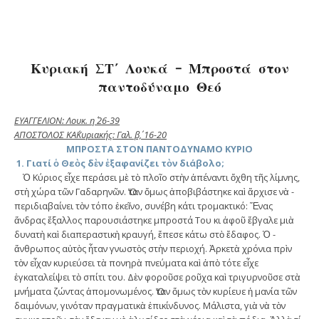
Κυριακή ΣΤ΄ Λουκά – Μπροστά στον
παντοδύναμο Θεό
ΕΥΑΓΓΕΛΙΟΝ: Λουκ. η΄ 26-39
ΑΠΟΣΤΟΛΟΣ ΚΑ΄Κυριακής: Γαλ. β΄, 16-20
ΜΠΡΟΣΤΑ ΣΤΟΝ ΠΑΝΤΟΔΥΝΑΜΟ ΚΥΡΙΟ
1. Γιατί ὁ Θεὸς δὲν ἐξαφανίζει τὸν διάβολο;
Ὁ Κύριος εἶχε περάσει μὲ τὸ πλοῖο στὴν ἀπέναντι ὄχθη τῆς λίμνης,
στὴ χώ­ρα τῶν Γαδαρηνῶν. Ὅταν ὅμως ἀποβιβάστηκε καὶ ἄρχισε νὰ ­
περιδιαβαίνει τὸν τόπο ἐκεῖνο, συνέβη κάτι τρομακτι­κό: Ἕνας
ἄνδρας ἔξαλλος παρουσιά­στηκε μπροστά Του κι ἀφοῦ ­ἔβγαλε μιὰ
δυνατὴ καὶ διαπεραστικὴ κραυγή, ἔπεσε κάτω στὸ ἔδαφος. Ὁ ­
ἄνθρωπος αὐτὸς ἦταν γνωστὸς στὴν περιοχή. Ἀρ­κετὰ χρόνια πρὶν
τὸν εἶχαν ­κυριεύσει τὰ πονηρὰ πνεύματα καὶ ἀπὸ τότε εἶχε
ἐγκαταλείψει τὸ σπίτι του. Δὲν φοροῦσε ροῦχα καὶ τριγυρνοῦσε στὰ
μνήματα ζώντας ἀπομονωμένος. Ὅταν ὅμως τὸν κυρίευε ἡ μανία τῶν
δαιμόνων, γινόταν πραγματικὰ ἐπικίνδυνος. Μάλιστα, γιὰ νὰ τὸν