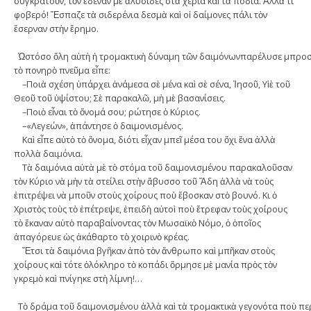
συγκρατοῦν, τὸν ἔδεναν μὲ ἁλυσίδες στὰ χέρια καὶ τὰ πόδια. Ἀλλὰ τί
φοβερό! Ἔσπαζε τὰ σιδερένια δεσμὰ καὶ οἱ δαίμονες πάλι τὸν
ἔσερναν στὴν ἔρημο.
Ὡστόσο ὅλη αὐτὴ ἡ τρομακτικὴ δύναμη τῶν δαιμόνωνπαρέλυσε μπροστ
τὸ πονηρὸ πνεῦμα εἶπε:
–Ποιὰ σχέση ὑπάρχει ἀνάμεσα σὲ μένα καὶ σὲ σένα, Ἰησοῦ, Υἱὲ τοῦ
Θεοῦ τοῦ ὑψίστου; Σὲ παρακαλῶ, μὴ μὲ βασανίσεις.
–Ποιὸ εἶναι τὸ ὄνομά σου; ρώτησε ὁ Κύριος.
–«Λεγεών», ἀπάντησε ὁ δαιμονισμένος.
Καὶ εἶπε αὐτὸ τὸ ὄνομα, διότι εἶχαν μπεῖ μέσα του ὄχι ἕνα ἀλλὰ
πολλὰ δαι­­μόνια.
Τὰ δαιμόνια αὐτὰ μὲ τὸ στόμα τοῦ δαιμονισμένου παρακα­λοῦσαν
τὸν Κύριο νὰ μὴν τὰ στείλει στὴν ἄβυσσο τοῦ Ἅδη ἀλλὰ νὰ τοὺς
ἐπιτρέψει νὰ μποῦν στοὺς χοίρους ποὺ ἔβοσκαν στὸ ­βουνό. Κι ὁ
Χριστὸς τοὺς τὸ ­ἐπέτρεψε, ἐπειδὴ αὐτοὶ ποὺ ἔτρε­­­­­­φαν τοὺς ­χοίρους
τὸ ἔ­­­καναν αὐτὸ παραβαίνοντας τὸν Μω­­σα­ϊκὸ Νόμο, ὁ ὁποῖος
ἀπαγόρευε ὡς ἀκάθαρτο τὸ χοι­ρινὸ κρέας.
Ἔτσι τὰ δαιμόνια βγῆκαν ἀπὸ τὸν ἄνθρωπο καὶ μπῆκαν στοὺς
χοίρους καὶ τότε ὁ­­λόκληρο τὸ κοπάδι ὅρμησε μὲ μανία πρὸς τὸν
γκρεμὸ καὶ πνίγηκε στὴ λίμνη!…
Τὸ δράμα τοῦ δαιμονισμένου ἀλλὰ καὶ τὰ τρομακτικὰ γεγονότα ποὺ περ