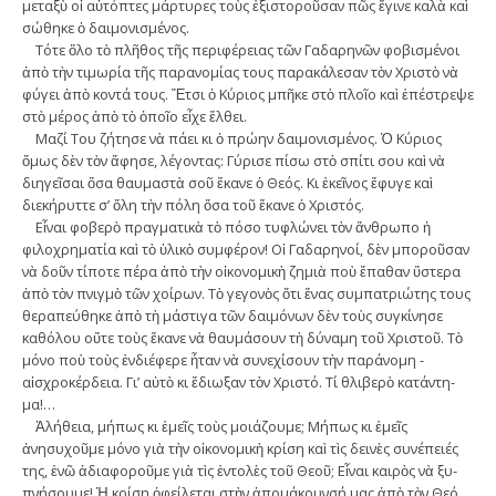
μεταξὺ οἱ αὐτόπτες μάρτυρες τοὺς ἐξιστοροῦσαν πῶς ἔγινε καλὰ καὶ
σώθηκε ὁ δαιμονισμένος.
Τότε ὅλο τὸ πλῆθος τῆς περιφέρειας τῶν Γαδαρηνῶν φοβισμένοι
ἀπὸ τὴν τιμωρία τῆς παρανομίας τους παρακάλεσαν τὸν Χριστὸ νὰ
φύγει ἀπὸ κοντά τους. Ἔτσι ὁ Κύριος μπῆκε στὸ πλοῖο καὶ ἐπέστρεψε
στὸ μέρος ἀπὸ τὸ ὁποῖο εἶχε ἔλθει.
Μαζί Του ζήτησε νὰ πάει κι ὁ ­πρώην δαιμονισμένος. Ὁ Κύριος
ὅμως δὲν τὸν ἄφησε, λέγοντας: Γύρισε πίσω στὸ σπί­τι σου καὶ νὰ
διηγεῖσαι ὅσα ­θαυμαστὰ σοῦ ἔκανε ὁ Θεός. Κι ἐκεῖνος ἔφυγε καὶ
διεκήρυττε σ’ ὅλη τὴν πόλη ὅσα τοῦ ἔ­­κανε ὁ Χριστός.
Εἶναι φοβερὸ πραγματικὰ τὸ πόσο τυφλώνει τὸν ἄν­θρωπο ἡ
φιλοχρηματία καὶ τὸ ὑλικὸ συμφέρον! Οἱ Γαδαρη­νοί, δὲν μποροῦσαν
νὰ δοῦν τίποτε πέρα ἀπὸ τὴν ­οἰκονομικὴ ζημιὰ ποὺ ­ἔπαθαν ὕστερα
ἀπὸ τὸν πνι­γμὸ τῶν χοίρων. Τὸ γεγονὸς ὅτι ἕνας ­συμπατριώτης τους
θεραπεύθηκε ἀπὸ τὴ μάστιγα τῶν δαιμόνων δὲν τοὺς συγκίνησε
καθόλου οὔ­­­τε τοὺς ἔκανε νὰ θαυμάσουν τὴ δύναμη τοῦ Χριστοῦ. Τὸ
μόνο ποὺ τοὺς ἐν­­διέφερε ἦταν νὰ συνεχίσουν τὴν παράνομη ­
αἰσχροκέρδεια. Γι’ αὐτὸ κι ἔ­­­διω­ξαν τὸν Χριστό. Τί θλιβερὸ κατάντη­
μα!…
Ἀλήθεια, μήπως κι ἐμεῖς τοὺς μοιάζου­με; Μήπως κι ἐμεῖς
ἀνησυχοῦμε μόνο γιὰ τὴν οἰκονομικὴ κρίση καὶ τὶς δεινὲς συνέπειές
της, ἐνῶ ἀδιαφοροῦμε γιὰ τὶς ἐντολὲς τοῦ Θεοῦ; Εἶναι καιρὸς νὰ ξυ­­
πνήσουμε! Ἡ κρίση ὀφείλεται στὴν ἀ­­­­­πομάκρυνσή μας ἀπὸ τὸν Θεό.