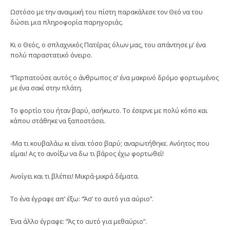
Ωστόσο με την αναιμική του πίστη παρακάλεσε τον Θεό να του
δώσει μια πληροφορία παρηγοριάς.
Κι ο Θεός, ο σπλαχνικός Πατέρας όλων μας, του απάντησε μ’ ένα
πολύ παραστατικό όνειρο.
“Περπατούσε αυτός ο άνθρωπος σ’ ένα μακρινό δρόμο φορτωμένος
με ένα σακί στην πλάτη.
Το φορτίο του ήταν βαρύ, ασήκωτο. Το έσερνε με πολύ κόπο και
κάπου στάθηκε να ξαποστάσει.
-Μα τι κουβαλάω κι είναι τόσο βαρύ; αναρωτήθηκε. Ανόητος που
είμαι! Ας το ανοίξω να δω τι βάρος έχω φορτωθεί!
Ανοίγει και τι βλέπει! Μικρά-μικρά δέματα.
Το ένα έγραφε απ’ έξω: “Άσ’ το αυτό για αύριο”.
Ένα άλλο έγραφε: “Άς το αυτό για μεθαύριο”.