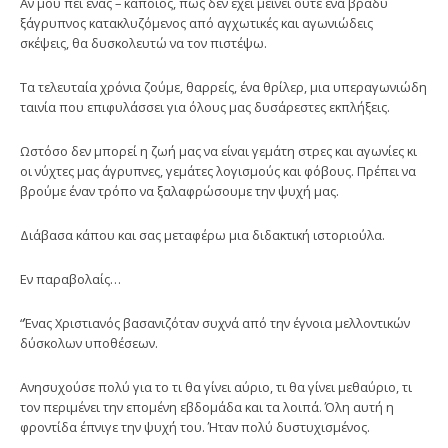
Αν μου πει ένας – κάποιος, πως δεν έχει μείνει ούτε ένα βράδυ
ξάγρυπνος κατακλυζόμενος από αγχωτικές και αγωνιώδεις
σκέψεις, θα δυσκολευτώ να τον πιστέψω.
Τα τελευταία χρόνια ζούμε, θαρρείς, ένα θρίλερ, μια υπεραγωνιώδη
ταινία που επιφυλάσσει για όλους μας δυσάρεστες εκπλήξεις.
Ωστόσο δεν μπορεί η ζωή μας να είναι γεμάτη στρες και αγωνίες κι
οι νύχτες μας άγρυπνες, γεμάτες λογισμούς και φόβους. Πρέπει να
βρούμε έναν τρόπο να ξαλαφρώσουμε την ψυχή μας.
Διάβασα κάπου και σας μεταφέρω μια διδακτική ιστοριούλα.
Εν παραβολαίς…
“Ένας Χριστιανός βασανιζόταν συχνά από την έγνοια μελλοντικών
δύσκολων υποθέσεων.
Ανησυχούσε πολύ για το τι θα γίνει αύριο, τι θα γίνει μεθαύριο, τι
τον περιμένει την επομένη εβδομάδα και τα λοιπά. Όλη αυτή η
φροντίδα έπνιγε την ψυχή του. Ήταν πολύ δυστυχισμένος.