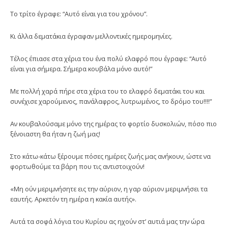
Το τρίτο έγραφε: “Αυτό είναι για του χρόνου”.
Κι άλλα δεματάκια έγραφαν μελλοντικές ημερομηνίες.
Τέλος έπιασε στα χέρια του ένα πολύ ελαφρό που έγραφε: “Αυτό
είναι για σήμερα. Σήμερα κουβάλα μόνο αυτό!”
Με πολλή χαρά πήρε στα χέρια του το ελαφρό δεματάκι του και
συνέχισε χαρούμενος, πανάλαφρος, λυτρωμένος, το δρόμο του!!!!”
Αν κουβαλούσαμε μόνο της ημέρας το φορτίο δυσκολιών, πόσο πιο
ξένοιαστη θα ήταν η ζωή μας!
Στο κάτω-κάτω ξέρουμε πόσες ημέρες ζωής μας ανήκουν, ώστε να
φορτωθούμε τα βάρη που τις αντιστοιχούν!
«Μη ούν μεριμνήσητε εις την αύριον, η γαρ αύριον μεριμνήσει τα
εαυτής. Αρκετόν τη ημέρα η κακία αυτής».
Αυτά τα σοφά λόγια του Κυρίου ας ηχούν στ’ αυτιά μας την ώρα