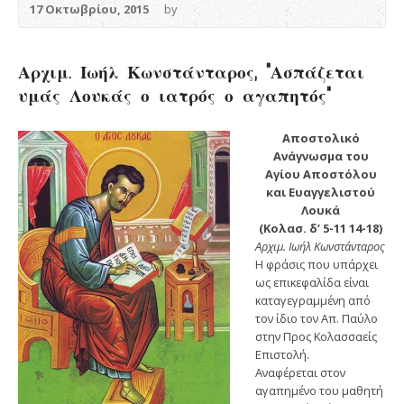
17 Οκτωβρίου, 2015
by
Αρχιμ. Ιωήλ Κωνστάνταρος, “Ασπάζεται
υμάς Λουκάς ο ιατρός ο αγαπητός”
Αποστολικό
Ανάγνωσμα του
Αγίου Αποστόλου
και Ευαγγελιστού
Λουκά
(Κολασ. δ’ 5-11 14-18)
Αρχιμ. Ιωήλ Κωνστάνταρος
Η φράσις που υπάρχει
ως επικεφαλίδα είναι
καταγεγραμμένη από
τον ίδιο τον Απ. Παύλο
στην Προς Κολασσαείς
Επιστολή.
Αναφέρεται στον
αγαπημένο του μαθητή