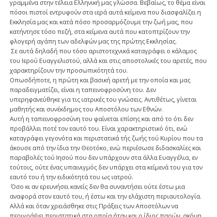
γραμμένα στην τέλεια Ελληνική μας γλώσσα. Βεβαίως, το θέμα είναι
πόσοι πιστοί εντρυφούν στα ιερά αυτά κείμενα που διασφαλίζει η
Εκκλησία μας και κατά πόσο προσαρμόζουμε την ζωή μας, που
κατήντησε τόσο πεζή, στα κείμενα αυτά που κατοπτρίζουν την
φλογερή αγάπη των αδελφών μας της πρώτης Εκκλησίας.
Σε αυτά δηλαδή που τόσο αριστοτεχνικά καταγράφει ο κάλαμος
του Ιερού Ευαγγελιστού, αλλά και στις αποστολικές του αρετές, που
χαρακτηρίζουν την προσωπικότητά του.
Οπωσδήποτε, η πρώτη και βασική αρετή με την οποία και μας
παραδειγματίζει, είναι η ταπεινοφροσύνη του. Δεν
υπερηφανεύθηκε για τις ιατρικές του γνώσεις. Αντιθέτως, γίνεται
μαθητής και συνέκδημος του Αποστόλου των Εθνών.
Αυτή η ταπεινοφροσύνη του φαίνεται επίσης και από το ότι δεν
προβάλλει ποτέ τον εαυτό του. Είναι χαρακτηριστικό ότι, ενώ
καταγράφει γεγονότα και περιστατικά τής ζωής τού Κυρίου που τα
άκουσε από την ίδια την Θεοτόκο, ενώ περιέσωσε διδασκαλίες και
παραβολές τού Ιησού που δεν υπάρχουν στα άλλα Ευαγγέλια, εν
τούτοις, ούτε ένας υπαινιγμός δεν υπάρχει στα κείμενά του για τον
εαυτό του ή την ειδικότητά του ως ιατρού.
Όσο κι αν ερευνήσει κανείς δεν θα συναντήσει ούτε έστω μια
αναφορά στον εαυτό του, ή έστω και την ελάχιστη περιαυτολογία.
Αλλά και όταν χρειάσθηκε στις Πράξεις των Αποστόλων να
περιγράψει περιστατικά στα οποία ήταν και ο ίδιος παρών, ακόμη