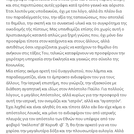
και στις περιπτώσεις αυτές γράφει κατά τρόπο γενικό και αόριστο.
Έτσι λοιπόν μας υποδεικνύει, όχι με τον λόγο, αλλά έτι πλέον δια
του παραδείγματός του, την αξία της ταπεινώσεως, που αποτελεί
το θεμέλιο, την σκεπή και το συνεκτικό υλικό και το συγκρότημα της
οικοδομής τής πίστεως. Μας υπενθυμίζει επίσης ότι χωρίς αυτή ο
Χριστιανισμός καταντά απλώς μια ξηρή γνώσις που, όχι μόνο δεν
προσφέρει τίποτε στον κατέχοντα και στους άλλους, αλλά
αντιθέτως όσοι ισχυρίζονται χωρίς να κατέχουν το θεμέλιο ότι
ανήκουν στις τάξεις Του, τελικώς καταφέρνουν να προσφέρουν την
χειρότερη υπηρεσία στην Εκκλησία και γενικώς στο σύνολο της
Κοινωνίας.
Μία επίσης ακόμα αρετή τού Ευαγγελιστού, που λάμπει και
παραδειγματίζει, είναι το έμπρακτο ενδιαφέρον του για τους
άλλους. Την Ιατρική επιστήμη, που γνώριζε, την εξασκούσε με
διάθεση αγαπητική και ιδίως στον Απόστολο Παύλο. Για πολλούς
λόγους, ο μεγάλος Απόστολος, αλλά κυρίως για την προσφορά του
αυτή την ιατρική, τον ονομάζει και “ιατρόν”, αλλά και “αγαπητόν”.
Έχει λεχθεί και είναι αληθές ότι και τίποτε άλλο εάν δεν είχε κάμει ο
απόστολος Λουκάς, και μόνο το ενδιαφέρον του από ιατρικής
πλευράς για τον απόστολο των Εθνών που υπέφερε από τον
φοβερό “σκόλοπα” (Β’ Κορινθ. ιβ´ 7), θα ήταν αρκετό για να του
χαρίσει την μεγαλυτέρα δόξα και την πλουσιωτέρα ευλογία. Αλλά