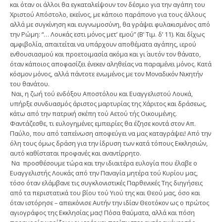
και όταν οι άλλοι θα εγκαταλείψουν τον δέσμιο για την αγάπη του
Χριστού Απόστολο, εκείνος, με κάποιο παράπονο για τους άλλους
αλλά με συγκίνηση και ευγνωμοσύνη, θα γράψει φυλακισμένος από
την Ρώμη: “… Λουκάς εστι μόνος μετ’ εμού” (Β’ Τιμ. δ’ 11). Και δίχως
αμφιβολία, απαιτείται να υπάρχουν αποθέματα αγάπης, ιερού
ενθουσιασμού και προετοιμασία ακόμα και γι΄ αυτόν τον θάνατο,
όταν κάποιος αποφασίζει ένεκεν αληθείας να παραμένει μόνος. Κατά
κόσμον μόνος, αλλά πάντοτε ενωμένος με τον Μοναδικόν Νικητήν
του θανάτου.
Ναι, η ζωή τού ενδόξου Αποστόλου και Ευαγγελιστού Λουκά,
υπήρξε συνδυασμός άριστος μαρτυρίας της Χάριτος και δράσεως,
κάτω από την πατρική σκέπη τού Αετού τής Οικουμένης.
Φαντάζεσθε, τι ευλογημένες εμπειρίες θα έζησε κοντά στον Απ.
Παύλο, που από ταπείνωση αποφεύγει να μας καταγράψει! Από την
όλη τους όμως δράση για την ίδρυση των κατά τόπους Εκκλησιών,
αυτό καθίσταται προφανές και αναντίρρητο.
Να προσθέσουμε τώρα και την ιδιαιτέρα ευλογία που έλαβε ο
Ευαγγελιστής Λουκάς από την Παναγία μητέρα τού Κυρίου μας,
τόσο όταν ελάμβανε τις συγκλονιστικές Παρθενικές Της διηγήσεις
από τα περιστατικά του βίου τού Υιού της και Θεού μας, όσο και
όταν ιστόρησε – απεικόνισε Αυτήν την ιδίαν Θεοτόκον ως ο πρώτος
αγιογράφος της Εκκλησίας μας! Πόσα θαύματα, αλλά και πόση