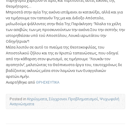
παρηγορία χαρίζουν οι ιερές και περίπυστες αυτές εικόνες τής
Θεομήτορος…
Μπροστά στην αγία Της εικόνα ιστάμενοι εν κατανύξει, αλλά και για
να τιμήσουμε τον ταπεινόν Της μα και ένδοξο Απόστολο,
μελωδούμε ψάλλοντες στην θεία Της Παράκληση: “Άλαλα τα χείλη
των ασεβών, των μη προσκυνούντων την εικόνα Σου την σεπτήν, την
ιστορηθείσαν υπό τού Αποστόλου, Λουκά ιερωτάτου την
Οδηγήτριαν”!
Μέσα λοιπόν σε αυτό το πνεύμα της Θεοτοκοφιλίας, του
Αποστολικού ζήλου και της εν Χριστώ ταπεινώσεως, που οδηγεί
από την κάθαρση στον φωτισμό, ας τιμήσουμε “Λουκάν τον
αγαπητόν”, μελετώντας τα Θεόπνευστα έργα του, ταυτοχρόνως δε
βαδίζοντας ακλινώς μέσα στον λειμώνα των Ευαγγελικών
αρετών.Αμήν.
Αναρτήθηκε από
ΘΡΗΣΚΕΥΤΙΚΑ
Posted in
Κηρύγματα
,
Σύγχρονοι Προβληματισμοί
,
Ψυχωφελή
Αναγνώσματα