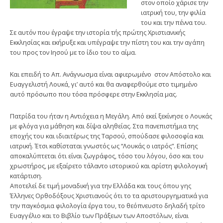
στον οποίο χάρισε την
ιατρική του, την φιλία
του και την πέννα του.
Σε αυτόν που έγραψε την ιστορία τής πρώτης Χριστιανικής
Εκκλησίας και εκήρυξε και υπέγραψε την πίστη του και την αγάπη
του προς τον Ιησού με το ίδιο του το αίμα.
Και επειδή το Απ. Ανάγνωσμα είναι αφιερωμένο στον Απόστολο και
Ευαγγελιστή Λουκά, γι’ αυτό και θα αναφερθούμε στο τιμημένο
αυτό πρόσωπο που τόσα πρόσφερε στην Εκκλησία μας.
Πατρίδα του ήταν η Αντιόχεια η Μεγάλη. Από εκεί ξεκίνησε ο Λουκάς
με φλόγα για μάθηση και δίψα αληθείας. Στα πανεπιστήμια της
εποχής του και ιδιαιτέρως της Ταρσού, σπούδασε φιλοσοφία και
ιατρική. Έτσι καθίσταται γνωστός ως “Λουκάς ο ιατρός”. Επίσης
αποκαλύπτεται ότι είναι ζωγράφος, τόσο του λόγου, όσο και του
χρωστήρος, με εξαίρετο τάλαντο ιστορικού και αρίστη φιλολογική
κατάρτιση.
Αποτελεί δε τιμή μοναδική για την Ελλάδα και τους όπου γης
Έλληνες Ορθοδόξους Χριστιανούς ότι το τα αριστουργηματικά για
την παγκόσμια φιλολογία έργα του, το θεόπνευστο δηλαδή τρίτο
Ευαγγέλιο και το Βιβλίο των Πράξεων των Αποστόλων, είναι