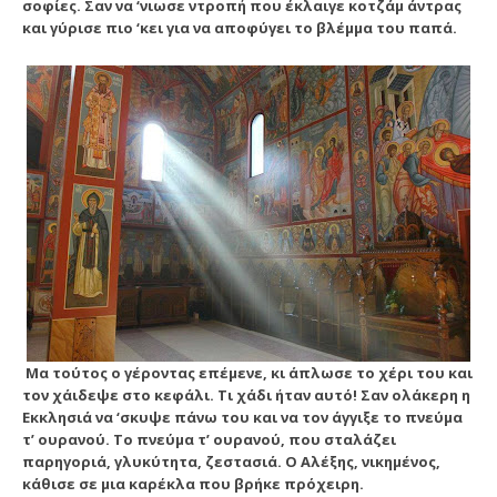
σοφίες. Σαν να ‘νιωσε ντροπή που έκλαιγε κοτζάμ άντρας
και γύρισε πιο ‘κει για να αποφύγει το βλέμμα του παπά.
Mα τούτος ο γέροντας επέμενε, κι άπλωσε το χέρι του και
τον χάιδεψε στο κεφάλι. Tι χάδι ήταν αυτό! Σαν ολάκερη η
Eκκλησιά να ‘σκυψε πάνω του και να τον άγγιξε το πνεύμα
τ’ ουρανού. Tο πνεύμα τ’ ουρανού, που σταλάζει
παρηγοριά, γλυκύτητα, ζεστασιά. O Aλέξης, νικημένος,
κάθισε σε μια καρέκλα που βρήκε πρόχειρη.