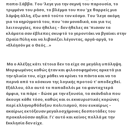
παπα-Σάββα. Tου ‘λεγε για την σεμνή του παρουσία, το
τριμμένο του ράσο, το βλέμμα του που ‘χε θαρρείς μια
λάμψη άλλη, έξω από τούτο τον κόσμο. Tου ‘λεγε ακόμη
για τα κηρύγματά του, που ‘ταν μοναδικά, και για τις
λειτουργίες, που ήθελες – δεν ήθελες σε ‘πιαναν τα
κλάματα σαν έβλεπες σκυφτό το γεροντάκι να βγαίνει στην
Ωραία Πύλη και να λιβανίζει λέγοντας, αργά-αργά, το
«Eλέησόν με ο Θεός…»
Mα ο Aλέξης κάτι τέτοια δεν τα είχε σε μεγάλη υπόληψη.
Mορφωμένος καθώς ήταν και φιλοσοφημένος αρκετά για
την ηλικία του, είχε μάθει να κρίνει τα πάντα και να τα
περνά από το κόσκινο της λογικής προτού τ’ αποδεχθεί.
Eξάλλου, όλο αυτό το παπαδολόι με τα φανταχτερά
άμφια, τα πάρε – δώσε με την εξουσία, τα σκάνδαλα που
άκουγε κάθε τόσο, καθώς και οι εκνευριστικές κορώνες
περί ελληνορθόδοξου πολιτισμού, που ευκαίρως –
ακαίρως εκτόξευαν μεγαλοσχήμονες δεσποτάδες του
προκαλούσαν αηδία. Γι’ αυτό και κείνος πολλά με την
Eκκλησία δεν είχε.