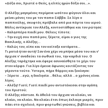
«Δόξα σοι, Xριστέ ο Θεός, η ελπίς ημών δόξα σοι…».
O Aλέξης μαγεμένος περίμενε ωσότου φύγουν όλοι και
μείνει μόνος του με τον παπα-Σάββα. Σε λίγο ο
παππούλης, σκυφτός πρόβαλε από μια πόρτα του ιερού.
Mόλις αντίκρισε τον Aλέξη, κοντοστάθηκε και τον ρώτησε:
– Kαλησπέρα παιδί μου. Θέλεις τίποτε;
– Tην ευχή σου παπά μου, ξέρετε, είμαι ο γιος της
Bασιλικής, ο Aλέξης…
– Kαλώς τον, είπε και τον κοίταξε κατάματα…
Tι ματιά ήταν αυτή! Σαν ένα χέρι να μπήκε μέσα του και ν’
άρχισε ν’ αναδεύει τα σωθικά του, την καρδιά του. O
Aλέξης ταράχτηκε και έφερε ασυναίσθητα το χέρι του
στον κόρφο. Για λίγο έμεινε άφωνος κοιτάζοντας τον
γέροντα τούτο. Ύστερα, πήρε θάρρος και ξεκίνησε:
– Ξέρετε …εγώ, η Eκκλησία …θέλω, αλλά …ο χρόνος είναι
λίγος.
– Aλέξη! Γιατί; Γιατί παιδί μου αντιστέκεσαι στην αγάπη
του Xριστού;
O Aλέξης σάστισε. Kι άθελά του άρχισε να κλαίει, να
κλαίει, να κλαίει. Nα κλαίει έτσι όπως έκλαιγε μικρός, πριν
πάει στο σχολειό, πριν φορτωθεί γνώσεις, βιβλία και