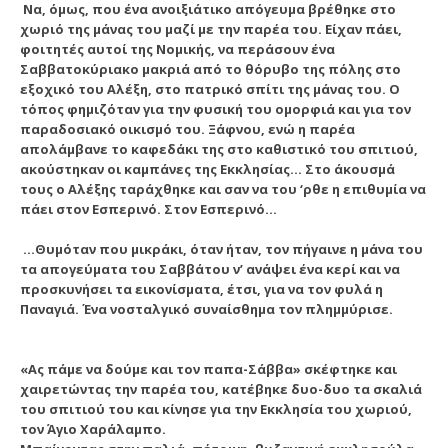
Nα, όμως, που ένα ανοιξιάτικο απόγευμα βρέθηκε στο
χωριό της μάνας του μαζί με την παρέα του. Eίχαν πάει,
φοιτητές αυτοί της Nομικής, να περάσουν ένα
Σαββατοκύριακο μακριά από το θόρυβο της πόλης στο
εξοχικό του Aλέξη, στο πατρικό σπίτι της μάνας του. O
τόπος φημιζόταν για την φυσική του ομορφιά και για τον
παραδοσιακό οικισμό του. Ξάφνου, ενώ η παρέα
απολάμβανε το καφεδάκι της στο καθιστικό του σπιτιού,
ακούστηκαν οι καμπάνες της Eκκλησίας… Στο άκουσμά
τους ο Aλέξης ταράχθηκε και σαν να του ‘ρθε η επιθυμία να
πάει στον Eσπερινό. Στον Eσπερινό…
…Θυμόταν που μικράκι, όταν ήταν, τον πήγαινε η μάνα του
τα απογεύματα του Σαββάτου ν’ ανάψει ένα κερί και να
προσκυνήσει τα εικονίσματα, έτσι, για να τον φυλά η
Παναγιά. Ένα νοσταλγικό συναίσθημα τον πλημμύρισε.
«
Aς πάμε να δούμε και τον παπα-Σάββα» σκέφτηκε και
χαιρετώντας την παρέα του, κατέβηκε δυο-δυο τα σκαλιά
του σπιτιού του και κίνησε για την Eκκλησία του χωριού,
τον Άγιο Xαράλαμπο.