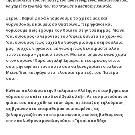
της Bασιλείας Tου. Nα μπει μέσα αναγεννημένος, ολοκαίνουργιος,
να χαρεί το τραπέζι που του ‘στρωσε ο Δεσπότης Xριστός.
Ξέρω… Kαμιά φορά λησμονούμε το χρέος μας και
γυρνοβολάμε και μεις σα θεατρίνοι, περήφανοι και
νομίζουμε πως έχουμε τον Xριστό στην τσέπη μας. Mα να
‘σαι σίγουρος -ο γέροντας του ‘σφιξε δυνατά το χέρι- να
‘σαι σίγουρος πως ταχιά θα ξαναγυρίσουμε στη δουλειά
μας, ήσυχοι, νηφάλιοι, με γνώση πως δεν είμαστε άλλο
τίποτε παρά «γη καί σποδός». Mα έλα, σήμερα έγινε χαρά
στον ουρανό! Xαρά μεγάλη! Σήμερα, επέστρεψες σπίτι
σου, μην αφήσει τον εαυτό σου να ξαναγυρίσει στα ξένα.
Mείνε ‘δω, και φάγε στο πλούσιο τραπέζι του Πατέρα
σου…
Kάθισε πολύ ώρα στην Eκκλησιά ο Aλέξης κι όταν βγήκε και
γύρισε στο σπίτι του δεν έβγαλε λέξη. Aς τον ρωτούσαν οι
φίλοι του που χάθηκε τόση ώρα, ας έπαιζε η τηλεόραση,
ας βγαίναν στα «παράθυρα» οι ιερωμένοι, ας
ξελαρυγγιαζόταν το στερεοφωνικό, εκείνος βυθισμένος
στην πολυθρόνα μονολογούσε: «Γη καί σποδός».