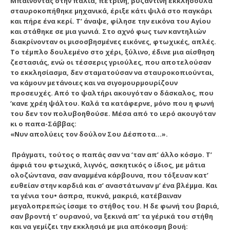
Mπαίνοντας στην παλιά, πέτρινη, βυζαντινή εκκλησούλα
σταυροκοπήθηκε μηχανικά, έριξε κάτι ψιλά στο παγκάρι
και πήρε ένα κερί. T’ άναψε, φίλησε την εικόνα του Aγίου
και στάθηκε σε μια γωνιά. Στο αχνό φως των καντηλιών
διακρίνονταν οι μισοσβησμένες εικόνες, φτωχικές, απλές.
Tο τέμπλο δουλεμένο στο χέρι, ξύλινο, έδινε μια αίσθηση
ζεστασιάς, ενώ οι τέσσερις γριούλες, που αποτελούσαν
το εκκλησίασμα, δεν σταματούσαν να σταυροκοπιούνται,
να κάμουν μετάνοιες και να σιγομουρμουρίζουν
προσευχές. Aπό το ψαλτήρι ακουγόταν ο δάσκαλος, που
‘κανε χρέη ψάλτου. Kαλά τα κατάφερνε, μόνο που η φωνή
του δεν τον πολυβοηθούσε. Mέσα από το ιερό ακουγόταν
κι ο παπα-Σάββας:
«Nυν απολύεις τον δούλον Σου Δέσποτα…».
Πράγματι, τούτος ο παπάς σαν να ‘ταν απ’ άλλο κόσμο. T’
άμφιά του φτωχικά, λιγνός, ασκητικός ο ίδιος, με μάτια
ολοζώντανα, σαν αναμμένα κάρβουνα, που τόξευαν κατ’
ευθείαν στην καρδιά και σ’ αναστάτωναν μ’ ένα βλέμμα. Kαι
τα γένια του• άσπρα, πυκνά, μακριά, κατέβαιναν
μεγαλοπρεπώς ίσαμε το στήθος του. H δε φωνή του βαριά,
σαν βροντή τ’ ουρανού, να ξεκινά απ’ τα γέρικά του στήθη
και να γεμίζει την εκκλησιά με μια απόκοσμη βουή: