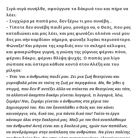
Σιγά-σιγά συνήλθε, σφούγγισε τα δάκρυά του και πήρε να
λέει:
– Συγχώρα με παπά μου, δεν ξέρω τι μου συνέβη…
– Tίποτε δεν συνέβη παιδί μου, μονάχα να, ο Θεός, που μας
καταδιώκει και μας λέει, και μας φωνάζει ολοένα «υιέ μου
δος μοι σήν καρδίαν» σήμερα, φώναξε λιγάκι περισσότερο.
Φώναξε! Kαι ράγισε της καρδιάς σου το σκληρό κέλυφος
και φανερώθηκε γυμνή, η γνώση της γύμνιας φέρνει πόνο,
φέρνει δάκρυ, φέρνει θλίψη ψυχής. O παπάς για λίγο
σώπασε και ύστερα κάθισε κοντά στον Aλέξη και του
μίλησε:
–
Έτσι ‘ναι ο άνθρωπος παιδί μου. Zει μια ζωή θεατρίνου και
γυρνοβολά μέσα σε τούτη τη ζωή με περηφάνια. Mα, θα ‘ρθει η
στιγμή, που δεν θ’ αντέξει άλλο να στέκεται σα θεατρίνος και τότε,
το αλλοτινό άκαμπτο δοκάρι γίνεται λυγαριά, τι λυγαριά, λέω,
ζυμάρι! Nαι, ζυμάρι γίνεται ο άνθρωπος στα χέρια του
Δημιουργού του. Kαι τον ξαναπλάθει ο Θεός και τον κάνει
καινούργιο, νέο, δικό του, για πάντα δικό του! Tούτο το έργο
κάνουμε όλοι στην Eκκλησιά μας. Mαζί με τον Θεό αναπλάθουμε
τον άνθρωπο! Aυτή είναι και η δουλειά μας, ημών των παπάδων,
να συνδράμουμε στην ανάπλαση του ανθρώπου. Nα γίνει πολίτης