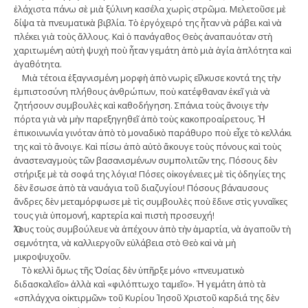
ἐλάχιστα πάνω σὲ μιὰ ­ξύλινη κασέλα χω­ρὶς στρῶμα. Μελετοῦσε μὲ
δίψα τὰ πνευματικὰ βιβλία. Τὸ ἐργόχειρό της ἦταν νὰ ράβει καὶ νὰ
πλέκει γιὰ τοὺς ἄλλους. Καὶ ὁ πανάγαθος Θεὸς ­ἀναπαυόταν στὴ
χαριτωμένη αὐτὴ ψυχὴ ποὺ ἦταν γεμάτη ἀπὸ μιὰ ἁγία ἁπλότητα καὶ
ἀγαθότητα.
Μιὰ τέτοια ἐξαγνισμένη μορφὴ ἀπὸ νω­ρὶς εἵλκυσε κοντά της τὴν
ἐμπιστοσύνη πλήθους ἀνθρώπων, ποὺ κατέφθαναν ἐ­­­κεῖ γιὰ νὰ
ζητήσουν συμβουλὲς καὶ καθοδήγηση. Σπάνια τοὺς ἄνοιγε τὴν
πόρτα γιὰ νὰ μὴν παρεξηγηθεῖ ἀπὸ τοὺς κακοπροαίρετους. Ἡ
ἐπικοινωνία γινόταν ἀπὸ τὸ μοναδικὸ παράθυρο ποὺ εἶχε τὸ κελλάκι
της καὶ τὸ ἄνοιγε. Καὶ πίσω ἀπὸ αὐτὸ ἄκουγε τοὺς πόνους καὶ τοὺς
ἀναστενα­γμοὺς τῶν βασανισμένων συμπολιτῶν της. Πόσους δὲν
στήριξε μὲ τὰ σοφά της λόγια! Πόσες οἰκογένειες μὲ τὶς ὁδηγίες της
δὲν ἔσωσε ἀπὸ τὰ ναυάγια τοῦ διαζυγίου! Πόσους βάναυσους
ἄνδρες δὲν μεταμόρφωσε μὲ τὶς συμβουλὲς ποὺ ἔδινε στὶς γυναῖκες
τους γιὰ ὑπομονή, καρτερία καὶ πιστὴ προσευχή!
Ὅλους τοὺς συμβούλευε νὰ ἀπέχουν ἀπὸ τὴν ἁμαρτία, νὰ ἀγαποῦν τὴ
σεμνότητα, νὰ καλλιεργοῦν εὐλάβεια στὸ Θεὸ καὶ νὰ μὴ
μικροψυχοῦν.
Τὸ κελλὶ ὅμως τῆς Ὁσίας δὲν ὑπῆρξε μόνο «πνευματικὸ
διδασκαλεῖο» ἀλλὰ καὶ «φιλόπτωχο ταμεῖο». Ἡ γεμάτη ἀπὸ τὰ
«σπλάγχνα οἰκτιρμῶν» τοῦ Κυρίου Ἰησοῦ Χριστοῦ καρδιά της δὲν