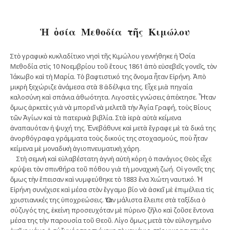
Ἡ ὁσία Μεθοδία τῆς Κιμώλου
Στὸ γραφικὸ κυκλαδίτικο νησὶ τῆς Κιμώλου γεννήθηκε ἡ Ὁσία
Μεθοδία στὶς 10 Νοεμβρίου τοῦ ἔτους 1861 ἀπὸ εὐσεβεῖς γονεῖς, τὸν
Ἰάκωβο καὶ τὴ Μαρία. Τὸ βαφτιστικό της ὄνομα ἦταν Εἰ­ρήνη. Ἀπὸ
μικρὴ ξεχώριζε ἀνάμεσα στὰ 8 ἀδέλφια της. Εἶχε μιὰ πηγαία
καλοσύνη καὶ σπάνια ἀθωότητα. Λιγοστὲς γνώσεις ἀπέκτησε. Ἦταν
ὅμως ἀρκετὲς γιὰ νὰ μπορεῖ νὰ μελετᾶ τὴν Ἁγία Γραφή, τοὺς Βίους
τῶν Ἁγίων καὶ τὰ πατερικὰ βιβλία. Στὰ ἱερὰ αὐτὰ κείμενα
ἀναπαυόταν ἡ ψυ­χή της. Ἐνεβάθυνε καὶ μετὰ ἔγραφε μὲ τὰ δικά της
ἀνορθόγραφα γράμματα τοὺς δικούς της στοχασμούς, ποὺ ἦταν
κείμενα μὲ μοναδικὴ ἁγιοπνευματικὴ χάρη.
Στὴ σεμνὴ καὶ εὐλαβέστατη ἁγνὴ αὐτὴ κόρη ὁ πανάγιος Θεὸς εἶχε
κρύψει τὸν σπινθήρα τοῦ πόθου γιὰ τὴ μοναχικὴ ζωή. Οἱ γονεῖς της
ὅμως τὴν ἔπεισαν καὶ νυμφεύθηκε τὸ 1883 ἕνα Χιώτη ναυτικό. Ἡ
Εἰρήνη συνέχισε καὶ μέσα στὸν ἔγγαμο βίο νὰ ἀσκεῖ μὲ ἐπιμέλεια τὶς
χριστιανικές της ὑποχρεώσεις. Ὅταν μάλιστα ἔλειπε στὰ ταξίδια ὁ
σύζυγός της, ἐκείνη προσ­ευχόταν μὲ πύρινο ζῆλο καὶ ζοῦσε ἔντονα
μέσα της τὴν παρουσία τοῦ Θεοῦ. Λίγο ὅμως μετὰ τὸν εὐλογημένο