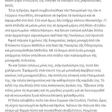
ἐκεῖνο γάμο ὁ σύζυγός της πνίγηκε σὲ ναυάγιο στὶς μικρασιατικὲς
ἀκτές.
Ἔτσι ἡ Εἰρήνη, ἀφοῦ συμβουλεύθηκε τὸν Πνευματικό της τὸν π.
Γεώργιο Λογοθέτη, ἀποφάσισε νὰ ἀφήσει τὰ ἐγκόσμια καὶ νὰ
ἀφιερωθεῖ στὸ Θεό. Στὸ νησὶ ὅμως δὲν ὑπῆρχε κάποιο Μοναστήρι. Γι’
αὐτὸ ἐπέλεξε νὰ μείνει μόνη της σὲ ἐρημικὸ μέρος στὴ θέση «Στιάδι»
στὸ ἐρειπωμένο «Μέσα Κάστρο». Καὶ ἔκτισε ταπεινὸ κελλάκι δίπλα
στὸν ἀρχαιότερο εὑρισκόμενο ἐκεῖ Ναὸ τῆς Γεννήσεως τοῦ Χριστοῦ.
Ἀφοῦ πέρασε ὁ χρόνος τῆς δοκιμασίας, ἐκάρη μοναχὴ ἀπὸ τὸν
Ἐπίσκοπο Σύρου Μεθόδιο στὸ Ναὸ τῆς Παναγίας τῆς Ὁδηγητρίας
καὶ μετονομάσθηκε Μεθοδία. Μὲ τὸ ὄνομα αὐτὸ ἡ νέα μοναχὴ
εἰσέρχεται πλέον ὑπεύθυνα στὸ στάδιο τῶν παλαισμάτων τῆς
μοναχικῆς πολιτείας.
Ἂν καὶ ζοῦσε τελείως μόνη της, στὴν ἐ­­­­­­­­­­γκλείστρα της, ποτὲ δὲν
χαλάρωσε. Ἐφάρμοζε στὸν ἑαυτό της μὲ μοναδικὴ ἀ­­­­­κρί­­­­βεια τοὺς
κανόνες τοῦ μοναχικοῦ βίου, τὴν ἀπόλυτη ὑπακοὴ στὸν Πνευματικό
της, τὴν τελεία ἀκτημοσύνη καὶ τὴν καθαρότητα τῆς καρδιᾶς της. Τὸ
κελλί της εὐωδίαζε ἀπὸ τοὺς ἀσκητικοὺς ἀγῶνες της. Ἔβγαινε στὴν
πόλη μόνο τὶς Κυριακὲς καὶ τὶς μεγάλες γιορτὲς γιὰ νὰ λειτουργηθεῖ
καὶ νὰ κοινωνήσει ἢ γιὰ κάποια ἔκτακτη φιλανθρωπία.
Ἡ Ὁσία εὐλαβεῖτο πολὺ τὸν ὅσιο Συμε­ὼν τὸν Στυλίτη. Πολλὲς ὧρες
τὴ νύχτα προσευχόταν ὄρθια καὶ ἔψελνε. Ἱκέτευε τὸν Θεὸ γιὰ ὅλο τὸν
κόσμο μὲ θερμὴ ­πίστη καὶ συναίσθηση ­ἀναξιότητος. ­Κοι­μόταν