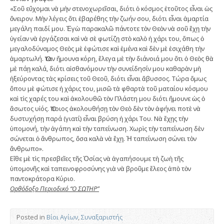
«Σοῦ εὔχομαι νὰ μὴν στενοχωρεῖσαι, διότι ὁ κόσμος ἐτοῦτος εἶναι ὡς
ὄνειρον. Μὴν λέγεις ὅτι ἐβαρέθης τὴν ζωήν σου, διότι εἶναι ἁ­μαρτία
μεγά­λη παιδί μου. Ἐγὼ παρακαλῶ πάντοτε τὸν Θεὸν νὰ σοῦ ἔχῃ τὴν
ὑγείαν νὰ ἐργάζεσαι καὶ νὰ σὲ φωτίζῃ στὸ καλὸ ἡ χάρι του, ὅπως ὁ
μεγαλοδύναμος Θεὸς μὲ ἐφώτισε καὶ ἐμένα καὶ δὲν μὲ ἐσιχάθη τὴν
ἁμαρτωλή. Ὅταν ἤμουνα κόρη, ἔλεγα μὲ τὴν διάνοιά μου ὅτι ὁ Θεὸς θὰ
μὲ πάῃ καλά, διότι αἰσθανόμουν τὴν συνείδησίν μου καθαρὰν μὴ
ἠξεύροντας τὰς κρίσεις τοῦ Θεοῦ, διότι εἶναι ἄβυσσος. Τώρα ὅμως
ὅπου μὲ φώτισε ἡ χάρις του, μισῶ τὰ φθαρτὰ τοῦ ματαίου κόσμου
καὶ τὶς χαρές του καὶ ἀκολουθῶ τὸν Πλάστη μου διότι ἤμουνε ὡς ὁ
ἄσωτος υἱός. Ὅποιος ἀκολουθήσῃ τὸν Θεὸ δὲν τὸν ἀφήνει ποτὲ νὰ
δυστυχήσῃ παρά (γιατί) εἶναι βρύση ἡ χάρι Του. Νὰ ἔχῃς τὴν
ὑπομονή, τὴν ἀγάπη καὶ τὴν ταπείνωση. Χωρὶς τὴν ταπείνωση δὲν
σώνεται ὁ ἄνθρωπος, ὅσα καλὰ νὰ ἔχῃ. Ἡ ταπείνωση σώνει τὸν
ἄνθρωπο».
Εἴθε μὲ τὶς πρεσβεῖες τῆς Ὁσίας νὰ ἀγαπήσουμε τὴ ζωὴ τῆς
ὑπομονῆς καὶ ταπεινοφροσύνης γιὰ νὰ βροῦμε ἔλεος ἀπὸ τὸν
παντοκράτορα Κύριο.
Ορθόδοξο Περιοδικό “Ο ΣΩΤΗΡ”
Posted in
Βίοι Αγίων
,
Συναξαριστής