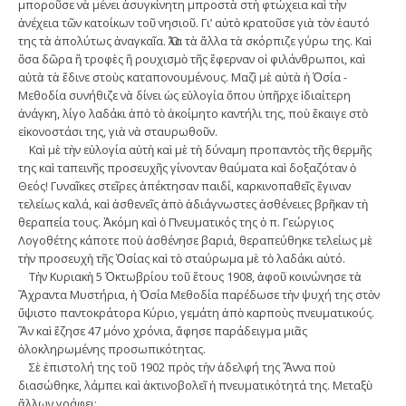
μποροῦσε νὰ μένει ἀσυγκίνητη μπροστὰ στὴ φτώχεια καὶ τὴν
ἀνέχεια τῶν κατοίκων τοῦ νη­σιοῦ. Γι’ αὐτὸ κρατοῦσε γιὰ τὸν ἑαυτό
της τὰ ἀπολύτως ἀναγκαῖα. Ὅλα τὰ ἄλλα τὰ σκόρπιζε γύρω της. Καὶ
ὅσα δῶρα ἢ τροφὲς ἢ ρουχισμὸ τῆς ἔφερναν οἱ φιλάνθρωποι, καὶ
αὐτὰ τὰ ἔδινε στοὺς καταπονουμένους. Μαζὶ μὲ αὐτὰ ἡ Ὁσία ­
Μεθοδία συνήθιζε νὰ δίνει ὡς εὐλογία ὅπου ὑπῆρχε ἰδιαίτερη
ἀνάγκη, λίγο λαδάκι ἀ­­­πὸ τὸ ἀκοίμητο καντήλι της, ποὺ ἔκαιγε στὸ
εἰκονοστάσι της, γιὰ νὰ σταυρωθοῦν.
Καὶ μὲ τὴν εὐλογία αὐτὴ καὶ μὲ τὴ δύναμη προπαντὸς τῆς θερμῆς
της καὶ ταπεινῆς προσευχῆς γίνονταν θαύματα καὶ δοξαζόταν ὁ
Θεός! Γυναῖκες στεῖρες ἀπέκτησαν παιδί, καρκινοπαθεῖς ἔγιναν
τελείως καλά, καὶ ἀσθενεῖς ἀπὸ ἀδιάγνωστες ἀσθένειες βρῆκαν τὴ
θεραπεία τους. Ἀκόμη καὶ ὁ Πνευματικός της ὁ π. Γεώργιος
Λογοθέτης κάποτε ποὺ ἀσθένησε βαριά, θεραπεύθηκε τελείως μὲ
τὴν προσευχὴ τῆς Ὁσίας καὶ τὸ σταύρωμα μὲ τὸ λαδάκι αὐτό.
Τὴν Κυριακὴ 5 Ὀκτωβρίου τοῦ ἔτους 1908, ἀφοῦ κοινώνησε τὰ
Ἄχραντα Μυστήρια, ἡ Ὁσία Μεθοδία παρέδωσε τὴν ψυχή της στὸν
ὕψιστο ­παντοκράτορα Κύριο, γεμάτη ἀπὸ καρποὺς ­πνευματικούς.
Ἂν καὶ ἔζησε 47 μόνο χρόνια, ἄφησε παράδειγμα μιᾶς
ὁλοκληρωμένης προσωπικότητας.
Σὲ ἐπιστολή της τοῦ 1902 πρὸς τὴν ἀ­­­δελφή της Ἄννα ποὺ
διασώθηκε, λά­μπει καὶ ἀκτινοβολεῖ ἡ πνευματικότητά της. Με­ταξὺ
ἄλλων γράφει: