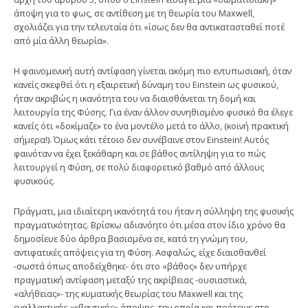
άποψη για το φως, σε αντίθεση με τη θεωρία του Maxwell,
σχολιάζει για την τελευταία ότι «ίσως δεν θα αντικατασταθεί ποτέ
από μία άλλη θεωρία».
H φαινομενική αυτή αντίφαση γίνεται ακόμη πιο εντυπωσιακή, όταν
κανείς σκεφθεί ότι η εξαιρετική δύναμη του Einstein ως φυσικού,
ήταν ακριβώς η ικανότητα του να διαισθάνεται τη δομή και
λειτουργία της Φύσης. Για έναν άλλον συνηθισμένο φυσικό θα έλεγε
κανείς ότι «δοκίμαζε» το ένα μοντέλο μετά το άλλο, (κοινή πρακτική
σήμερα!). Όμως κάτι τέτοιο δεν συνέβαινε στον Einstein! Αυτός
φαινόταν να έχει ξεκάθαρη και σε βάθος αντίληψη για το πώς
λειτουργεί η Φύση, σε πολύ διαφορετικό βαθμό από άλλους
φυσικούς.
Πράγματι, μια ιδιαίτερη ικανότητά του ήταν η σύλληψη της φυσικής
πραγματικότητας. Bρίσκω αδιανόητο ότι μέσα στον ίδιο χρόνο θα
δημοσίευε δύο άρθρα βασισμένα σε, κατά τη γνώμη του,
αντιφατικές απόψεις για τη Φύση. Aσφαλώς, είχε διαισθανθεί
-σωστά όπως αποδείχθηκε- ότι στο «βάθος» δεν υπήρχε
πραγματική αντίφαση μεταξύ της ακρίβειας -ουσιαστικά,
«αλήθειας»- της κυματικής θεωρίας του Maxwell και της
εναλλακτικής «κβαντικής» άποψης, την οποία και πρότεινε στο