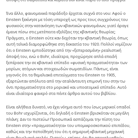
Ένα άλλο, φαινομενικά παράδοξο έρχεται συχνά στο νου: Aφού ο
Einstein ξεκίνησε με τόση υπεροχή ως προς τους συγχρόνους του
φυσικούς στην κατανόηση των κβαντικών φαινομένων, γιατί άραγε
έμεινε πίσω στις μετέπειτα εξελίξεις της κβαντικής θεωρίας;
Πράγματι, ο Einstein ούτε καν δεχόταν την κβαντική θεωρία, όπως
αυτή τελικά διαμορφώθηκε στη δεκαετία του 1920. Πολλοί νομίζουν
ότι ο Einstein εμποδίστηκε από την «ξεπερασμένη» ρεαλιστική
άποψή του, ενώ ο Bohr, ιδιαίτερα, προχώρησε απλά επειδή
ξεπέρασε την σε κβαντικό επίπεδο «φυσική πραγματικότητα» των
μορίων, ατόμων και στοιχειωδών σωματιδίων. Πάντως, είναι
γεγονός ότι τα θεμελιακά επιτεύγματα του Einstein το 1905,
εξαρτώνταν απόλυτα από την αταλάντευτη επιμονή του στην τω
όντι πραγματικότητα στο μοριακό και υποατομικό επίπεδο. Αυτό
είναι ιδιαίτερα φανερό στα πέντε άρθρα αυτού του βιβλίου.
Eίναι αλήθεια δυνατό, να έχει νόημα αυτό που ίσως μερικοί οπαδοί
του Bohr ισχυρίζονται, ότι δηλαδή ο Einstein βρισκόταν σε μεγάλη
πλάνη; Δεν το πιστεύω! Προσωπικά ασπάζομαι την πίστη του
Einstein στην «πραγματικότητα» του υπομικροσκοπικού επιπέδου,
καθώς και την πεποίθησή του ότι η σημερινή κβαντική μηχανική
είναι θεμελιακά ατελής. Πιστεύω, επίσης, ότι θα αποκαλυφθούν