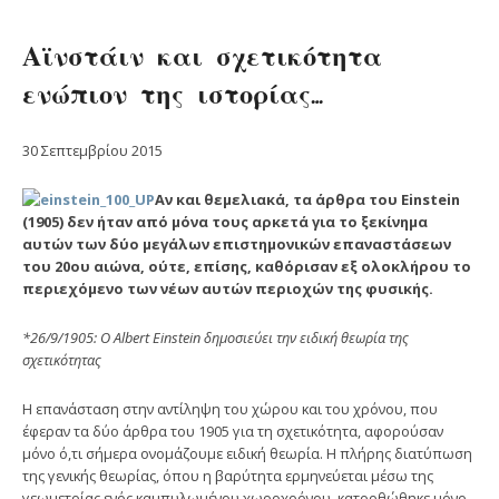
Αϊνστάιν και σχετικότητα
ενώπιον της ιστορίας…
30 Σεπτεμβρίου 2015
Αν και θεμελιακά, τα άρθρα του Einstein
(1905) δεν ήταν από μόνα τους αρκετά για το ξεκίνημα
αυτών των δύο μεγάλων επιστημονικών επαναστάσεων
του 20ου αιώνα, ούτε, επίσης, καθόρισαν εξ ολοκλήρου το
περιεχόμενο των νέων αυτών περιοχών της φυσικής.
*26/9/1905: O Albert Einstein δημοσιεύει την ειδική θεωρία της
σχετικότητας
H επανάσταση στην αντίληψη του χώρου και του χρόνου, που
έφεραν τα δύο άρθρα του 1905 για τη σχετικότητα, αφορούσαν
μόνο ό,τι σήμερα ονομάζουμε ειδική θεωρία. H πλήρης διατύπωση
της γενικής θεωρίας, όπου η βαρύτητα ερμηνεύεται μέσω της
γεωμετρίας ενός καμπυλωμένου χωροχρόνου, κατορθώθηκε μόνο