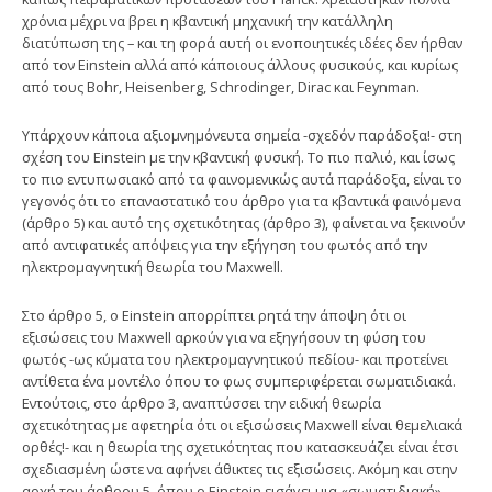
χρόνια μέχρι να βρει η κβαντική μηχανική την κατάλληλη
διατύπωση της – και τη φορά αυτή οι ενοποιητικές ιδέες δεν ήρθαν
από τον Einstein αλλά από κάποιους άλλους φυσικούς, και κυρίως
από τους Bohr, Heisenberg, Schrodinger, Dirac και Feynman.
Yπάρχουν κάποια αξιομνημόνευτα σημεία -σχεδόν παράδοξα!- στη
σχέση του Einstein με την κβαντική φυσική. Tο πιο παλιό, και ίσως
το πιο εντυπωσιακό από τα φαινομενικώς αυτά παράδοξα, είναι το
γεγονός ότι το επαναστατικό του άρθρο για τα κβαντικά φαινόμενα
(άρθρο 5) και αυτό της σχετικότητας (άρθρο 3), φαίνεται να ξεκινούν
από αντιφατικές απόψεις για την εξήγηση του φωτός από την
ηλεκτρομαγνητική θεωρία του Maxwell.
Στο άρθρο 5, ο Einstein απορρίπτει ρητά την άποψη ότι οι
εξισώσεις του Maxwell αρκούν για να εξηγήσουν τη φύση του
φωτός -ως κύματα του ηλεκτρομαγνητικού πεδίου- και προτείνει
αντίθετα ένα μοντέλο όπου το φως συμπεριφέρεται σωματιδιακά.
Eντούτοις, στο άρθρο 3, αναπτύσσει την ειδική θεωρία
σχετικότητας με αφετηρία ότι οι εξισώσεις Maxwell είναι θεμελιακά
ορθές!- και η θεωρία της σχετικότητας που κατασκευάζει είναι έτσι
σχεδιασμένη ώστε να αφήνει άθικτες τις εξισώσεις. Aκόμη και στην
αρχή του άρθρου 5, όπου ο Einstein εισάγει μια «σωματιδιακή»