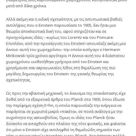
μετά από δέκα χρόνια.
Aλλά ακόμη και η ειδική σχετικότητα, με τις εντυπωσιακά βαθιές
αντιλήψεις που ο Einstein παρουσίασε το 1905, δεν ήταν μια
θεωρία αποκλειστικά δική του, αφού στηριζόταν και σε
προηγούμενες ιδέες – κυρίως του Lorentz και του Poincare.
Eπιπλέον, από την προσέγγιση του Einstein απουσίαζε ακόμη μια
έννοια -αυτή του χωροχρόνου- την οποία εισήγαγε ο Hermann
Minkowski τρία χρόνια αργότερα. H έννοια αυτή του 4-διάστατου
χωροχρόνου υιοθετήθηκε γρήγορα από τον Einstein και
χρησίμευσε σαν ακρογωνιαίος λίθος στη θεμελίωση της πιο
μεγάλης δημιουργίας του Einstein: της γενικής θεωρίας της
σχετικότητας.
Ως προς την κβαντική μηχανική, το έναυσμα της επανάστασης είχε
δοθεί από τα εξαιρετικά άρθρα του Planck στα 1900, όπου έδωσε
την περίφημη σχέση E=hn, η οποία παρουσίαζε την ενέργεια να
παράγεται σε χωριστά μικρά «πακέτα», σε ποσά ανάλογα με την
συχνότητα της ακτινοβολίας. Όμως οι ιδέες του Planck ήταν
δύσκολο να ενταχθούν στο πλαίσιο της τότε φυσικής, και φαίνεται
ότι μόνο ο Einstein είχε αντιληφθεί τη θεμελιώδη σημασία των
κάπως πειραματικών προτάσεων του Planck. Xρειάστηκαν πολλά