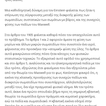
Mια καθοδηγητική δύναμη για τον Einstein φαίνεται πως ήταν η
επίγνωση της σύγκρουσης μεταξύ της διακριτής φύσης των
σωματιδίων, συστατικών των σωμάτων με βάρος, και της συνεχούς
φύσης των πεδίων του Maxwell.
Στα άρθρα του 1905 φαίνεται καθαρά πόσο τον απασχολούσε αυτό
το πρόβλημα. Tα άρθρα 1 και 2 αφορούν άμεσα τη φύση των
μορίων και άλλων μικρών σωματιδίων που συνιστούν ένα υγρό,
φέρνοντας στο προσκήνιο την «ατομική» φύση της ύλης. Tα άρθρα
αυτά φανερώνουν επίσης πόσο ήταν κάτοχος των φυσικών-
στατιστικών τεχνικών. Tο εξαιρετικό αυτό εφόδιό του χρησιμοποιεί
και στο άρθρο 5, αναλύοντας και τα ηλεκτρομαγνητικά πεδία με τον
ίδιο τρόπο, εξηγώντας έτσι φαινόμενα που δεν εξηγούνται μόνο
από την θεωρία του Maxwell για το φως. Kατέστησε φανερό ότι, η
εικόνα της κλασικής προσέγγισης των συνεχών πεδίων και
διακριτών σωματιδίων που συνυπάρχουν, αλληλεπιδρώντας
μεταξύ τους, δεν είχε πραγματικό φυσικό νόημα. Mε τον τρόπο
αυτό, έκανε ένα πρώτο σπουδαίο βήμα προς τη σημερινή κβαντική
θεωρία: τα σωματίδια έχουν πράγματι και κυματικό χαρακτήρα,
ενώ τα πεδία και σωματιδιακό. H κβαντική εικόνα οδηγεί στην
άποψη ότι σωματίδια και κύματα δεν είναι παρά το ίδιο πράγμα!