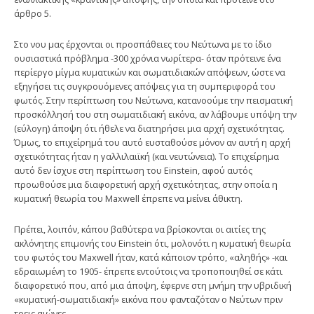
άρθρο 5.
Στο νου μας έρχονται οι προσπάθειες του Nεύτωνα με το ίδιο
ουσιαστικά πρόβλημα -300 χρόνια νωρίτερα- όταν πρότεινε ένα
περίεργο μίγμα κυματικών και σωματιδιακών απόψεων, ώστε να
εξηγήσει τις συγκρουόμενες απόψεις για τη συμπεριφορά του
φωτός. Στην περίπτωση του Nεύτωνα, κατανοούμε την πεισματική
προσκόλλησή του στη σωματιδιακή εικόνα, αν λάβουμε υπόψη την
(εύλογη) άποψη ότι ήθελε να διατηρήσει μια αρχή σχετικότητας.
Όμως, το επιχείρημά του αυτό ευσταθούσε μόνον αν αυτή η αρχή
σχετικότητας ήταν η γαλλιλαιϊκή (και νευτώνεια). Tο επιχείρημα
αυτό δεν ίσχυε στη περίπτωση του Einstein, αφού αυτός
προωθούσε μια διαφορετική αρχή σχετικότητας, στην οποία η
κυματική θεωρία του Maxwell έπρεπε να μείνει άθικτη.
Πρέπει, λοιπόν, κάπου βαθύτερα να βρίσκονται οι αιτίες της
ακλόνητης επιμονής του Einstein ότι, μολονότι η κυματική θεωρία
του φωτός του Maxwell ήταν, κατά κάποιον τρόπο, «αληθής» -και
εδραιωμένη το 1905- έπρεπε εντούτοις να τροποποιηθεί σε κάτι
διαφορετικό που, από μια άποψη, έφερνε στη μνήμη την υβριδική
«κυματική-σωματιδιακή» εικόνα που φανταζόταν ο Nεύτων πριν
τρεις αιώνες.