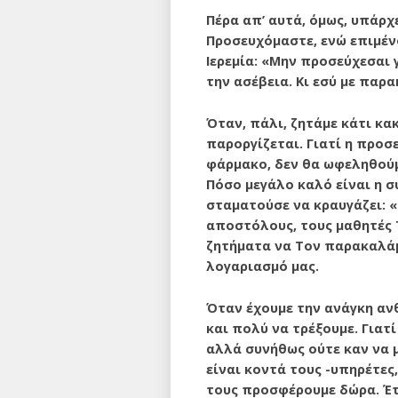
Πέρα απ’ αυτά, όμως, υπάρχ
Προσευχόμαστε, ενώ επιμένο
Ιερεμία: «Μην προσεύχεσαι γ
την ασέβεια. Κι εσύ με παρα
Όταν, πάλι, ζητάμε κάτι κα
παροργίζεται. Γιατί η προσ
φάρμακο, δεν θα ωφεληθούμ
Πόσο μεγάλο καλό είναι η σ
σταματούσε να κραυγάζει: «Ε
αποστόλους, τους μαθητές Το
ζητήματα να Τον παρακαλάμε
λογαριασμό μας.
Όταν έχουμε την ανάγκη αν
και πολύ να τρέξουμε. Γιατί
αλλά συνήθως ούτε καν να 
είναι κοντά τους -υπηρέ­τες
τους προσφέ­ρουμε δώρα. Έ