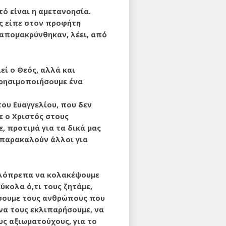
τό είναι η αμετανοησία.
ός είπε στον προφήτη
εν απομακρύνθηκαν, λέει, από
εί ο Θεός, αλλά και
χρησιμο­ποιήσουμε ένα
του Ευαγγελίου, που δεν
κε ο Χριστός στους
, προτιμά για τα δικά μας
ν παρακαλούν άλλοι για
υλόπρεπα να κο­λακέψουμε
ύκολα ό,τι τους ζητάμε,
­σουμε τους ανθρώπους που
 να τους εκλιπαρήσουμε, να
ς αξιωματούχους, για το