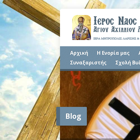
Αρχική
Η Ενορία μας
Συναξαριστής
Σχολή Βυ
Blog