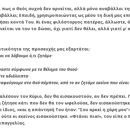
, πως ο Θεός συχνά δεν αρνείται, αλλά μόνο αναβάλλει τ
ναβάλλει; Επειδή, χρησιμοποιώντας ως μέσο τη δική μας επ
τήσει κο­ντά Του. Κι ένας φιλόστοργος πατέρας, άλλωστε, ό
είται να του το δώσει, όχι γιατί δεν θέλει, αλλά γιατί μ’
τικότητα της προσευ­χής μας εξαρτάται:
οι να λάβουμε ό,τι ζητάμε·
όμαστε σύμφωνα με το θέλημα του Θεού·
στε αδιάλειπτα·
αταφεύγουμε στο Θεό·πέμπτον, από το αν ζητάμε εκείνα που είναι
αλέσουν τον Κύριο, δεν θα εισακουστούν, αν δεν πρέπει. 
ή ζήτησε κάτι που δεν θα τον ωφελούσε, δεν εισακούστηκ
 ο ίδιος, «και η απάντησή Του ήταν: “Σου αρκεί η χάρη μου”» 
ούτε κι εκείνος εισακούστηκε. «Φτά­νει πια!», του είπε ο Θ
επαγγελίας.