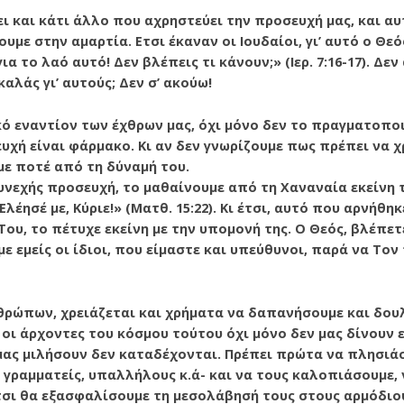
ει και κάτι άλλο που αχρηστεύει την προσευχή μας, και αυ
υμε στην αμαρτία. Ετσι έκαναν οι Ιουδαίοι, γι’ αυτό ο Θε
ια το λαό αυτό! Δεν βλέπεις τι κάνουν;» (Ιερ. 7:16-17). Δ
καλάς γι’ αυτούς; Δεν σ’ ακούω!
κό εναντίον των έχθρων μας, όχι μόνο δεν το πραγματοποι
ευχή είναι φάρ­μακο. Κι αν δεν γνωρίζουμε πως πρέπει να 
ε ποτέ από τη δύναμή του.
υνεχής προσευχή, το μαθαίνουμε από τη Χαναναία εκείνη 
λέησέ με, Κύ­ριε!» (Ματθ. 15:22). Κι έτσι, αυτό που αρνήθη
υ, το πέ­τυχε εκείνη με την υπομονή της. Ο Θεός, βλέπετε
 εμείς οι ίδιοι, που είμαστε και υπεύθυνοι, παρά να Το
θρώπων, χρειάζεται και χρήματα να δαπανήσουμε και δο
 οι άρχοντες του κόσμου τούτου όχι μόνο δεν μας δίνουν ε
μας μι­λήσουν δεν καταδέχονται. Πρέπει πρώτα να πλησιά
, γραμματείς, υπαλλήλους κ.ά- και να τους καλο­πιάσουμε,
τσι θα εξασφαλίσουμε τη μεσολάβησή τους στους αρμόδιου