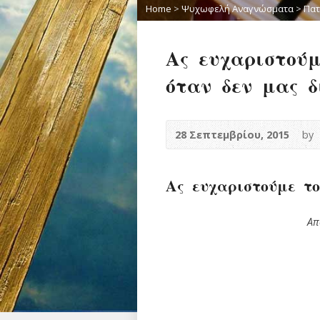
Home
>
Ψυχωφελή Αναγνώσματα
>
Πατ
Ας ευχαριστούμ
όταν δεν μας δ
28 Σεπτεμβρίου, 2015
by
Ας ευχαριστούμε το
Απ