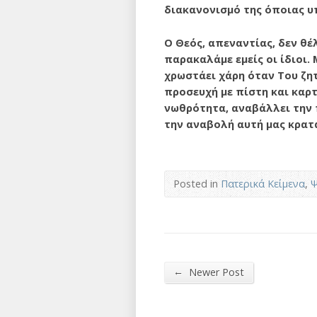
διακα­νονισμό της όποιας υ
Ο Θεός, απεναντίας, δεν θέ
παρακαλάμε εμείς οι ίδιοι.
χρωστάει χάρη όταν Του ζητ
προσευχή με πίστη και καρτ
νωθρότητα, αναβάλλει την π
την αναβολή αυτή μας κρατά
Posted in
Πατερικά Κείμενα
,
Ψ
←
Newer Post