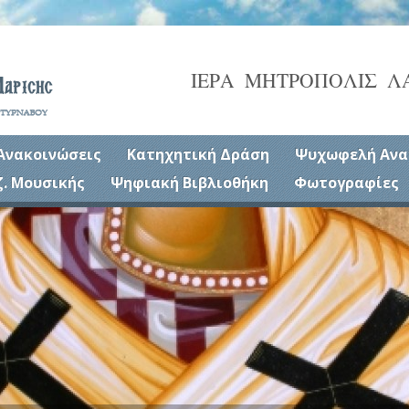
ΙΕΡΑ ΜΗΤΡΟΠΟΛΙΣ Λ
Ανακοινώσεις
Κατηχητική Δράση
Ψυχωφελή Ανα
ζ. Μουσικής
Ψηφιακή Βιβλιοθήκη
Φωτογραφίες