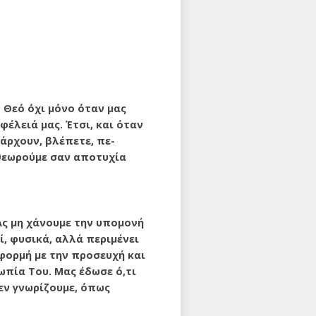
ο Θεό όχι μόνο όταν μας
ωφέλειά μας. Έτσι, και όταν
πάρχουν, βλέπετε, πε­
 θεωρούμε σαν απο­τυχία
Ας μη χά­νουμε την υπομονή
ί, φυσικά, αλλά περιμένει
αφορμή με την προσευχή και
ωπία Του. Μας έδωσε ό,τι
δεν γνωρίζουμε, όπως