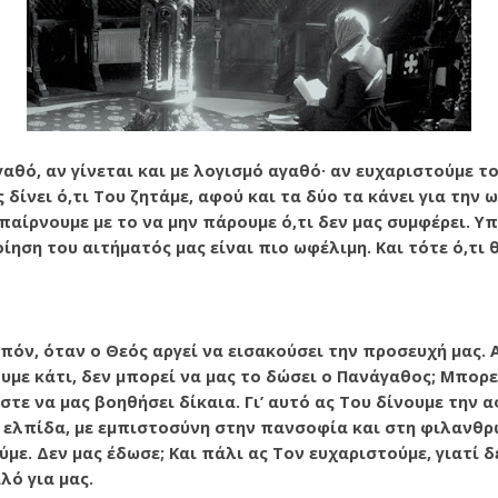
αθό, αν γίνε­ται και με λογισμό αγαθό· αν ευχαριστούμε τ
ς δίνει ό,τι Του ζητάμε, αφού και τα δύο τα κάνει για την 
παίρνουμε με το να μην πά­ρουμε ό,τι δεν μας συμφέρει. Υ
ίηση του αιτήματός μας είναι πιο ωφέλιμη. Και τότε ό,τι
πόν, όταν ο Θεός αργεί να εισακούσει την προσευχή μας. 
υμε κάτι, δεν μπορεί να μας το δώσει ο Πανάγαθος; Μπο­ρε
τε να μας βοηθήσει δίκαια. Γι’ αυτό ας Του δίνου­με την 
ε ελπίδα, με εμπιστοσύνη στην πανσοφία και στη φιλανθρ
ύμε. Δεν μας έδωσε; Και πάλι ας Τον ευχαριστούμε, γιατί 
αλό για μας.