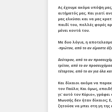
Ας έχουμε ακόμα υπόψη μας
αιτήματός μας. Και γιατί α
μας ελκύσει και να μας κρα
παιδί του, πολλές φορές αρν
μένει κοντά του.
Με δυο λόγια, η αποτελεσμα
-πρώτον, από το αν είμαστε άξι
δεύτερον, από το αν προσευ­χ
τρίτον, από το αν προσευχόμα
τέταρτον, από το αν για όλα κ
Και δίκαιοι ακόμα να παρακ
τον Παύλο; Και όμως, επειδ
γι’ αυτό τον Κύριο», γρά­φει
Μωυσής δεν ήταν δίκαιος; Ε, 
ζητούσε να μπει στη γη της 