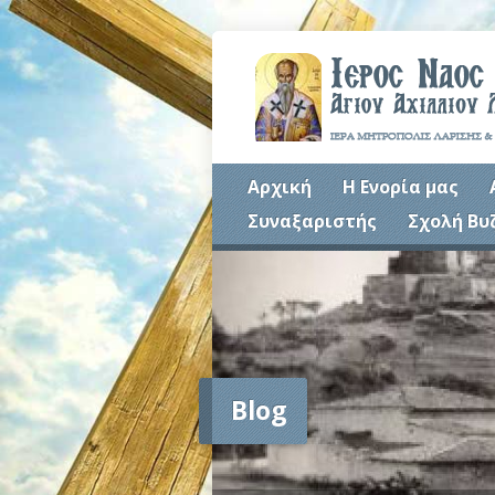
Αρχική
Η Ενορία μας
Συναξαριστής
Σχολή Βυ
Blog