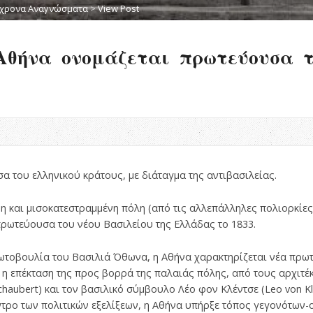
χρονα Αναγνώσματα
>
View Post
Αθήνα ονομάζεται πρωτεύουσα τ
 του ελληνικού κράτους, με διάταγμα της αντιβασιλείας.
μη και μισοκατεστραμμένη πόλη (από τις αλλεπάλληλες πολιορκίες
 πρωτεύουσα του νέου Βασιλείου της Ελλάδας το 1833.
ωτοβουλία του Βασιλιά Όθωνα, η Αθήνα χαρακτηρίζεται νέα πρω
ι η επέκταση της προς βορρά της παλαιάς πόλης, από τους αρχιτέ
haubert) και τον βασιλικό σύμβουλο Λέο φον Κλέντσε (Leo von K
ντρο των πολιτικών εξελίξεων, η Αθήνα υπήρξε τόπος γεγονότων