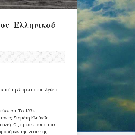
ου Ελληνικού
 κατά τη διάρκεια του Αγώνα
τεύουσα. Το 1834
κτονες Σταμάτη Κλεάνθη,
lenze). Ως πρωτεύουσα του
-οροσήμων της νεότερης