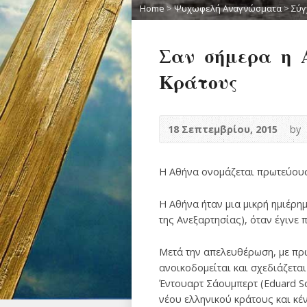
Home
>
Ψυχωφελή Αναγνώσματα
>
Σύγ
Σαν σήμερα η 
Κράτους
18 Σεπτεμβρίου, 2015
by
Η Αθήνα ονομάζεται πρωτεύουσα
Η Αθήνα ήταν μια μικρή ημιέρη
της Ανεξαρτησίας), όταν έγινε
Μετά την απελευθέρωση, με πρ
ανοικοδομείται και σχεδιάζετα
Έντουαρτ Σάουμπερτ (Eduard Sc
νέου ελληνικού κράτους και κέ