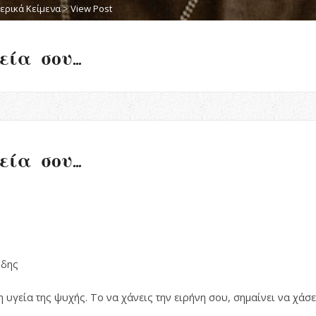
ερικά Κείμενα
>
View Post
εία σου…
εία σου…
νδης
 η υγεία της ψυχής. Το να χάνεις την ειρήνη σου, σημαίνει να χάσε