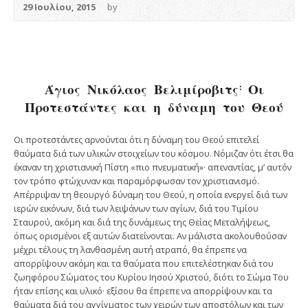
29 Ιουλίου, 2015
by
Άγιος Νικόλαος Βελιμίροβιτς: Οι
Προτεστάντες και η δύναμη του Θεού
Οι προτεστάντες αρνούνται ότι η δύναμη του Θεού επιτελεί
θαύματα διά των υλικών στοιχείων του κόσμου. Νόμιζαν ότι έτσι θα
έκαναν τη χριστιανική Πίστη «πιο πνευματική»· απεναντίας, μ’ αυτόν
τον τρόπο φτώχυναν και παραμόρφωσαν τον χριστιανισμό.
Απέρριψαν τη θεουργό δύναμη του Θεού, η οποία ενεργεί διά των
ιερών εικόνων, διά των λειψάνων των αγίων, διά του Τιμίου
Σταυρού, ακόμη και διά της δυνάμεως της Θείας Μεταλήψεως,
όπως ορισμένοι εξ αυτών διατείνονται. Αν μάλιστα ακολουθούσαν
μέχρι τέλους τη λανθασμένη αυτή ατραπό, θα έπρεπε να
απορρίψουν ακόμη και τα θαύματα που επιτελέστηκαν διά του
ζωηφόρου Σώματος του Κυρίου Ιησού Χριστού, διότι το Σώμα Του
ήταν επίσης και υλικό· εξίσου θα έπρεπε να απορρίψουν και τα
θαύματα διά του αγγίγματος των χειρών των αποστόλων και των