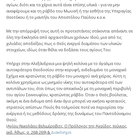
αγίων, διότι και τα χέρια αυτά είναι επίσης υλικά – για να μην
αναφέρουμε και τη ράβδο του Μωυσή ή την εσθήτα της Υπεραγίας
Θεοτόκου ή το μαντήλι του Αποστόλου Παύ­λου κ.ο.κ.
Με την απόρριψή τους αυτή οι προτεστάντες στέκονται απέναντι σε
όλη την Εκκλησία από αρχαιοτάτων χρόνων. Ιδού, μια από τις
χιλιάδες αποδείξεις πως ο Θεός ενεργεί διαμέσου των υλικών
στοιχείων, ιδίως όταν θέλει να δοξάσει τους αγίους Του:
Υπήρχε στην Αλεξάνδρεια μια ψηλή κολόνα με το άγαλμα του
αυτοκράτορα Θεοδοσίου στην κορυφή, ενδεδυμένο το μοναχικό
Σχήμα και κρατώντας τη ράβδο του μοναχού ανά χείρας. Αύτη η
κολόνα χρησίμευε ως μνημείο νίκης του αυτοκράτορα επί των
αντιπάλων του, έτσι όπως τον απεικόνιζε με τη μοναχική περιβολή
του αγίου Σεννουφίου, κρατώντας ράβδο. Όταν ο Θεός βούλεται,
ακόμη κι ένα ένδυμα από έναν άγιο μπορεί να νικήσει κραταιούς
στρατούς απίστων. Ποιός θα τολμούσε ποτέ να περιορίσει την
ενέργεια ή τις μεθόδους δράσης της δυνάμεως του Παντοδύναμου
Θεού;
(Αγίου Νικολάου Βελιμίροβιτς, Ο Πρόλογος της Αχρίδος, Ιούνιος,
εκδ. Άθως, σ. 268-269) &
Διακόνημα