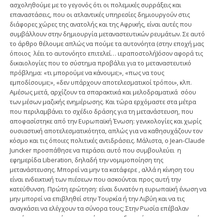
ασχοληθούμε με το γεγονός ότι οι πολεμικές συρράξεις και
επαναστάσεις, που οι ατλαντικές υπηρεσίες δημιουργούν στις
διάφορες χώρες της ανατολής και της Αφρικής, είναι αυτές που
συμβάλλουν στην δημιουργία μεταναστευτικών ρευμάτων. Σε αυτό
το άρθρο θέλουμε απλώς να πούμε τα αυτονόητα (στην εποχή μας
όποιος λέει το αυτονόητο επιτελεί… ιεραποστολή)όσον αφορά τις
δικαιολογίες που το σύστημα προβάλει για το μεταναστευτικό
πρόβλημα: «τι μπορούμε να κάνουμε;», «πως να τους
εμποδίσουμε;», «δεν υπάρχουν αποτελεσματικοί τρόποι», κλπ.
Αμέσως μετά, αρχίζουν τα σπαρακτικά και μελοδραματικά σόου
των μέσων μαζικής ενημέρωσης. Και τώρα ερχόμαστε στα μέτρα
που περιλαμβάνει το σχέδιο δράσης για τη μετανάστευση, που
αποφασίστηκε από την Ευρωπαϊκή Ένωση: γενικολογίες και χωρίς
ουσιαστική αποτελεσματικότητα, απλώς για να καθησυχάζουν τον
κόσμο και τις όποιες πολιτικές αντιδράσεις. Μάλιστα, ο Jean-Claude
Juncker προσπάθησε να περάσει αυτό που συμβουλεύει η
εφημερίδα Liberation, δηλαδή την νομιμοποίηση της
μετανάστευσης. Μπορεί να μην τα κατάφερε , αλλά η κίνηση του
είναι ενδεικτική των πιέσεων που ασκούνται προς αυτή την
κατεύθυνση. Πρώτη ερώτηση: είναι δυνατόν η ευρωπαϊκή ένωση να
μην μπορεί να επιβληθεί στην Τουρκία ή την Λιβύη και να τις
αναγκάσει να ελέγχουν τα σύνορα τους; Στην Ρωσία επέβαλαν