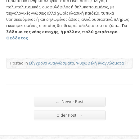
ευρωπαϊκό ανθρωπολογικό τύπο είναι σαφές: Μιγάς ή
πολυπολιτισμικός, ομοφυλόφιλος ή θηλυκοποιημένος, με
τεχνολογικές γνώσεις αλλά χωρίς κλασική παιδεία, τυπικά
θρησκευόμενος ή και δηλωμένος άθεος, αλλά ουσιαστικά πλήρως
εκκοσμικευμένος, ο οποίος θα θεωρεί αδέλφια του τα ζώα….
Τα
Σόδομα της νέας εποχής, ή μάλλον, πολύ χειρότερα .
Θεόδοτος
Posted in
Σύγχρονα Αναγνώσματα
,
Ψυχωφελή Αναγνώσματα
←
Newer Post
→
Older Post