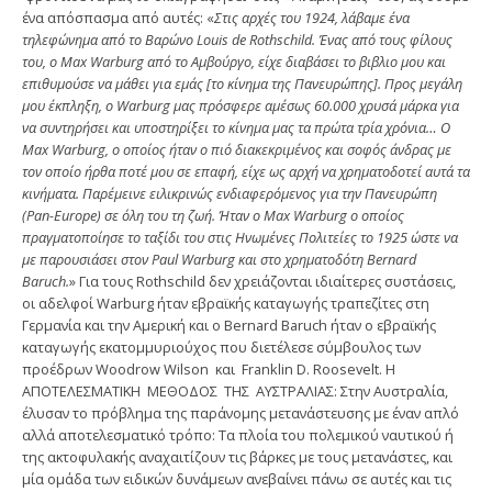
ένα απόσπασμα από αυτές: «
Στις αρχές του 1924, λάβαμε ένα
τηλεφώνημα από το Βαρώνο Louis de Rothschild. Ένας από τους φίλους
του, ο Max Warburg από το Αμβούργο, είχε διαβάσει το βιβλιο μου και
επιθυμούσε να μάθει για εμάς [το κίνημα της Πανευρώπης]. Προς μεγάλη
μου έκπληξη, ο Warburg μας πρόσφερε αμέσως 60.000 χρυσά μάρκα για
να συντηρήσει και υποστηρίξει το κίνημα μας τα πρώτα τρία χρόνια… Ο
Max Warburg, ο οποίος ήταν ο πιό διακεκριμένος και σοφός άνδρας με
τον οποίο ήρθα ποτέ μου σε επαφή, είχε ως αρχή να χρηματοδοτεί αυτά τα
κινήματα. Παρέμεινε ειλικρινώς ενδιαφερόμενος για την Πανευρώπη
(Pan-Europe) σε όλη του τη ζωή. Ήταν ο Max Warburg o οποίος
πραγματοποίησε το ταξίδι του στις Ηνωμένες Πολιτείες το 1925 ώστε να
με παρουσιάσει στον Paul Warburg και στο χρηματοδότη Bernard
Baruch.
» Για τους Rothschild δεν χρειάζονται ιδιαίτερες συστάσεις,
οι αδελφοί Warburg ήταν εβραϊκής καταγωγής τραπεζίτες στη
Γερμανία και την Αμερική και ο Bernard Baruch ήταν ο εβραϊκής
καταγωγής εκατομμυριούχος που διετέλεσε σύμβουλος των
προέδρων Woodrow Wilson και Franklin D. Roosevelt. Η
ΑΠΟΤΕΛΕΣΜΑΤΙΚΗ ΜΕΘΟΔΟΣ ΤΗΣ ΑΥΣΤΡΑΛΙΑΣ: Στην Αυστραλία,
έλυσαν το πρόβλημα της παράνομης μετανάστευσης με έναν απλό
αλλά αποτελεσματικό τρόπο: Τα πλοία του πολεμικού ναυτικού ή
της ακτοφυλακής αναχαιτίζουν τις βάρκες με τους μετανάστες, και
μία ομάδα των ειδικών δυνάμεων ανεβαίνει πάνω σε αυτές και τις