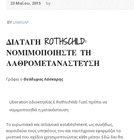
23 Μαΐου, 2015
by
BY
LAWGAP
ΔΙΑΤΑΓΗ ROTHSCHILD:
ΝΟΜΙΜΟΠΟΙΗΣΤΕ ΤΗ
ΛΑΘΡΟΜΕΤΑΝΑΣΤΕΥΣΗ
Γράφει ο
Θεόδωρος Λάσκαρης
Liberation (ιδιοκτησίας E.Rothschild): Γιατί πρέπει να
νομιμοποιηθεί η μετανάστευση
Το ευρωπαϊκό και ατλαντικό establishment, ως συνήθως,
κοροϊδεύει τους υπηκόους του και ταυτόχρονα εφαρμόζει τα
μυστικά του σχέδια χρησιμοποιώντας κάθε μέσον. Εδώ δεν θα