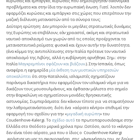
κυρώσεις και εμπάργκο, κυρώσεις που δημιούργησαν οικονομικά
προβλήματα και στην ίδια την ευρωπαϊκή ένωση. Γιατί λοιπόν δεν
εφαρμόζει κυρώσεις και εμπάργκο στις χώρες που επιτρέπουν την
μαζική διέλευση μεταναστών από τα σύνορα τους;
Δεύτερη ερώτηση: Δεν μπορούν οι μεγάλες στρατιωτικές δυνάμεις
της Ευρώπης να επιβάλουν, εάν χρειαστεί, ακόμη και στρατιωτικό
ναυτικό αποκλεισμό των χωρών από τις οποίες προέρχονται τα
μεταναστευτικά ρεύματα; φυσικά και έχουν αυτήν την δυνατότητα.
(ένα κόμμα της αντιπολίτευσης στην Ιταλία πρότεινε τον ναυτικό
αποκλεισμό της Λιβύης, αλλά η κυβέρνηση αρνήθηκε. Σημ.: στην
Ιταλία
Μαγκρεμπίνοι σφάζουν και βιάζουν
.). Στην Ισπανία, όπως
αναφέρει η εφημερίδα
μία έκθεση των μυστικών υπηρεσιών
αποκαλύπτει
ότι στην Καταλονία, ισλαμιστές σχηματίζουν
παράνομα δικαστήρια που εφαρμόζουν τον ισλαμικό νόμο για να
δικάζουν τους μουσουλμάνους, και έφθασαν μάλιστα στο σημείο
στην Βαρκελώνη να σχηματίσουν μονάδες θρησκευτικής
αστυνομίας. Συμπεράσματα: δεν κάνουν τίποτε για να σταματήσουν
την λαθρομετανάστευση διότι ένα »αόρατο κέντρο» επιθυμεί την
εφαρμογή του σχεδίου για την «
μιγαδική ευρώπη
» του
Coudenhove-Kalergi. Το
σχέδιο αυτό
το πρωτοπαρουσιάσαμε στην
Ελλάδα στο Θεόδοτο μερικά χρόνια πριν. Ωστόσο, αυτό το »κέντρο»
δεν είναι τόσο αόρατο, μια που ο ίδιος ο Coudenhove-Kalergi
φρόντισε να μας το σκιαγραφήσει στις »Αναμνήσεις» του, ας δούμε