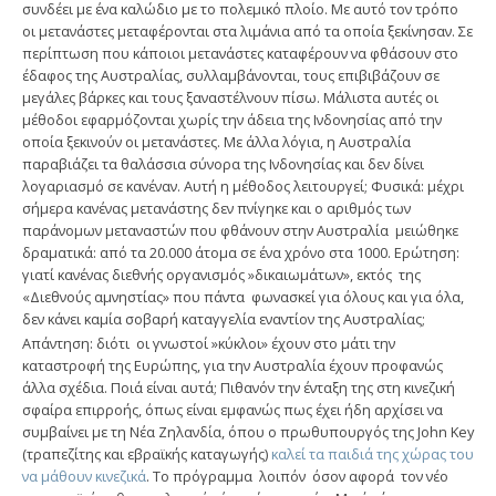
συνδέει με ένα καλώδιο με το πολεμικό πλοίο. Με αυτό τον τρόπο
οι μετανάστες μεταφέρονται στα λιμάνια από τα οποία ξεκίνησαν. Σε
περίπτωση που κάποιοι μετανάστες καταφέρουν να φθάσουν στο
έδαφος της Αυστραλίας, συλλαμβάνονται, τους επιβιβάζουν σε
μεγάλες βάρκες και τους ξαναστέλνουν πίσω. Μάλιστα αυτές οι
μέθοδοι εφαρμόζονται χωρίς την άδεια της Ινδονησίας από την
οποία ξεκινούν οι μετανάστες. Με άλλα λόγια, η Αυστραλία
παραβιάζει τα θαλάσσια σύνορα της Ινδονησίας και δεν δίνει
λογαριασμό σε κανέναν. Αυτή η μέθοδος λειτουργεί; Φυσικά: μέχρι
σήμερα κανένας μετανάστης δεν πνίγηκε και ο αριθμός των
παράνομων μεταναστών που φθάνουν στην Αυστραλία μειώθηκε
δραματικά: από τα 20.000 άτομα σε ένα χρόνο στα 1000. Ερώτηση:
γιατί κανένας διεθνής οργανισμός »δικαιωμάτων», εκτός της
«Διεθνούς αμνηστίας» που πάντα φωνασκεί για όλους και για όλα,
δεν κάνει καμία σοβαρή καταγγελία εναντίον της Αυστραλίας;
Απάντηση: διότι οι γνωστοί »κύκλοι» έχουν στο μάτι την
καταστροφή της Ευρώπης, για την Αυστραλία έχουν προφανώς
άλλα σχέδια. Ποιά είναι αυτά; Πιθανόν την ένταξη της στη κινεζική
σφαίρα επιρροής, όπως είναι εμφανώς πως έχει ήδη αρχίσει να
συμβαίνει με τη Νέα Ζηλανδία, όπου ο πρωθυπουργός της John Key
(τραπεζίτης και εβραϊκής καταγωγής)
καλεί τα παιδιά της χώρας του
να μάθουν κινεζικά
. Το πρόγραμμα λοιπόν όσον αφορά τον νέο